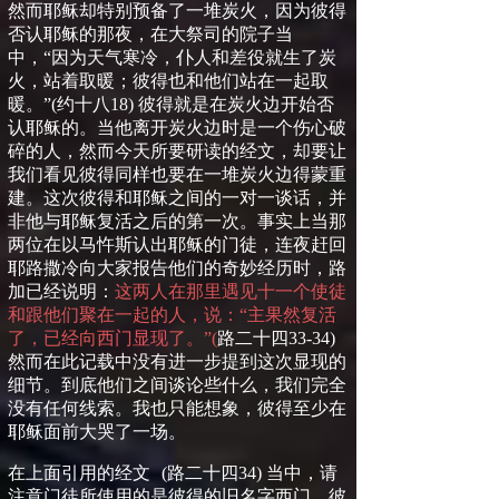
然而耶稣却特别预备了一堆炭火，因为彼得
否认耶稣的那夜，在大祭司的院子当
中，
“
因为天气寒冷，仆人和差役就生了炭
火，站着取暖；彼得也和他们站在一起取
暖。
”
(
约十八
18
)
彼得就是在炭火边开始否
认耶稣的。当他离开炭火边时是一个伤心破
碎的人，然而今天所要研读的经文，却要让
我们看见彼得同样也要在一堆炭火边得蒙重
建。这次彼得和耶稣之间的一对一谈话，并
非他与耶稣复活之后的第一次。事实上当那
两位在以马忤斯认出耶稣的门徒，连夜赶回
耶路撒冷向大家报告他们的奇妙经历时，路
加已经说明：
这两人在那里遇见十一个使徒
和跟他们聚在一起的人，说：“主果然复活
了，已经向西门显现了。”
(
路二十四
33-34)
然而在此记载中没有进一步提到
这次显现
的
细节。到底他们之间谈论些什么，我们完全
没有任何线索。我也只能想象，彼得至少在
耶稣面前大哭
了
一场。
在上面引用的经文
(
路二十四
34)
当中，请
注意门徒所使用的是彼得的旧名字西门。彼