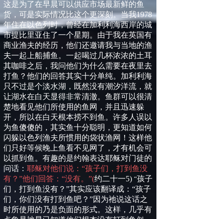
这是为了在早晨可以供应市场最新鲜的鱼
货，可是实际情况比这个更深刻。当我
1978
年住在以色列时，曾经在加利利海西岸的城
市提比里亚住了一个星期。由于我在英国有
商业渔夫的经历，他们还邀请我与当地的渔
夫一起上船捕鱼。一起喝过几杯浓浓的土耳
其咖啡之后，我问他们为什么需要在夜里去
打鱼？他们的回答其实十分单纯。加利利海
只不过是个淡水湖，既然没有潮汐洋流，就
让湖水在白天显得非常清澈。鱼群可以很清
楚地看见他们所使用的鱼网，并且迅速躲
开，所以在白天根本捞不到鱼。许多人误以
为鱼傻傻的，其实鱼十分聪明，更知道如何
闪躲以色列渔夫所惯用的袋状渔网！这样他
们只好等候晚上鱼看不见网了，才有机会可
以抓到鱼。有趣的是约翰表达耶稣对门徒的
问话：
耶稣对他们说：“孩子们，打到鱼没
有？”他们回答：“没有。”
(
约二十一
5)
孩子
“
们，打到鱼没有？
”
其实应该翻译成：
“
孩子
们，你们没有打到鱼吧？
”
因为
祂说这话之
时所使用的乃是负面的形式。
这样，
几乎有