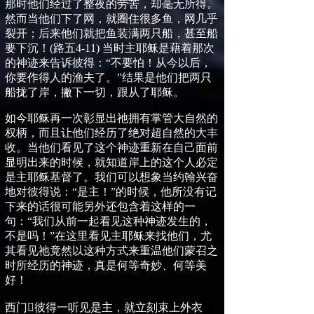
那时他们经过了整夜的劳苦，却毫无所得。
然而当他们下了网，就圈住很多鱼，网几乎
裂开；后来他们就把鱼装满两只船，甚至船
要下沉！
(
路五
4-11)
当时主耶稣是藉着那次
的神迹来告诉彼得：
“
不要怕！从今以后，
你要作得人的渔夫了。
”
结果是他们把两只
船拢了岸，撇下一切，跟从了耶稣。
如今耶稣再一次彰显出祂拥有掌管大自然的
权柄，而且让他们经历了绝对超自然的大丰
收。当他们看见了这个神迹重新在自己面前
显明出来的时候，就知道岸上的这个人必定
是主耶稣基督了。我们可以想象当约翰兴奋
地对彼得说：
“
是主！
”
的时候，他所没有记
下来的话很可能另外还包含着这样的一
句：
“
我们从前一起看见这种神迹发生的，
不是吗！
”
在这里看见主耶稣来找他们，尤
其看见祂竟然以这种方式来重温他们蒙召之
时所经历的神迹，真是何等奇妙、何等美
好！
西门

彼得一听见是主，就立刻束上外衣