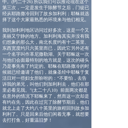
中。
(
约
二十
26
)
所以我们可以推论现在这个
第三次，一定是发生于除酵节之后，门徒已
经从耶路撒冷回到了故乡加利利；耶稣就选
择了这个大家最熟悉的环境来与他们相见。
我到加利利地区访问过好多次，这是一个又
美丽又宁静的地方。加利利海其实并没有我
们想象的那么大，南北长度约有十二英里、
东西宽度约只六英里而已，因此它另外还有
一个名字叫作革尼撒勒湖。关于耶稣这一次
与他们会面最特别的地方就是，这次的碰头
乃是事先有了约定的。耶稣在耶路撒冷的时
候就已经邀请了他们，就像圣经中耶稣于复
活日对一些妇女所吩咐的：
“
不要怕，去告
诉我的弟兄，叫他们到加利利去，他们在那
里必看见我。
”
(
太二十八
10
)
前面两次都是
在意外的情况下耶稣来了，然而这一次却是
有约在先，因此在过完了除酵节期后，他们
就北上走了大约八十英里的旅程回到故乡加
利利了。只是回来后他们闲着无事，就想要
去打打鱼，好重温旧梦！