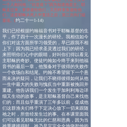
一个人敢问祂：“祢是谁？”因为知道祂是主。耶
稣走过来，拿饼递给他们，又照样拿鱼递给他
们。这是耶稣从死人中复活之后，第三次向门徒
(
约二十一
1-14)
显现。
我们已经根据约翰福音书对于耶稣基督的生
平，作了四十一次漫长的研经。我相信如今
你们对这方面所学习领受的，早已跟我不相
上下；因为我已经求圣灵透过我们的研经，
来照明你们心中的眼睛，好叫你们得以看见
主耶稣的奇妙。使徒约翰如今终于来到他福
音书的最后一章，他预备对于彼得的失败作
一个收场白和结尾。约翰不希望留下一个悬
而未决的疑问，让我们不晓得彼得如何从他
一生中最大的失败与愧疚当中重新被挽回并
重建。他告诉我们一个发生于加利利海边详
细又生动的故事，是主耶稣基督自己来找他
们的；而且似乎重演了三年多以前，促成他
们这群渔夫们终于下定决心放下一切来跟随
祂之时，所曾经发生过的事。在本课里面我
们可以看见耶稣无比的仁慈和恩典，因为当
祂重建彼得时，祂乃是完完全全地饶恕他的