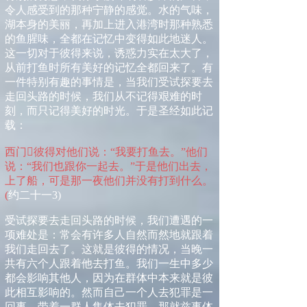
令人感受到的那种宁静的感觉。水的气味，
湖本身的美丽，再加上进入港湾时那种熟悉
的鱼腥味，全都在记忆中变得如此地迷人。
这一切对于彼得来说，诱惑力实在太大了，
从前打鱼时所有美好的记忆全都回来了。有
一件特别有趣的事情是，当我们受试探要去
走回头路的时候，我们从不记得艰难的时
刻，而只记得美好的时光。于是圣经如此记
载：
西门

彼得对他们说：“我要打鱼去。”他们
说：“我们也跟你一起去。”于是他们出去，
上了船，可是那一夜他们并没有打到什么。
(
约二十一
3)
受试探要去走回头路的时候，我们遭遇的一
项难处是：常会有许多人自然而然地就跟着
我们走回去了。这就是彼得的情况，当晚一
共有六个人跟着他去打鱼。我们一生中多少
都会影响其他人，因为在群体中本来就是彼
此相互影响的。然而自己一个人去犯罪是一
回事，带着一群人集体去犯罪，那就兹事体