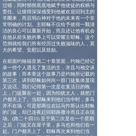
过错，同时彻彻底底地赋予他使徒的权柄与
责任。让彼得深深感受到他被欢迎回到主的
羊圈来，而且明白神对于他的未来有一个非
常明确的计划。主耶稣不仅给予彼得一颗清
洁的良心可以重新开始，而且还让他有机会
在他从前失败的事上可以荣耀主耶稣。这个
范例就给我们所有经历过失败滋味的人，莫
大的希望、安慰以及鼓励。
在前面约翰福音第二十章里面，约翰已经记
录一些个人遇见了复活的主，并且与祂交谈
的故事；而本章这个故事乃是约翰所记载的
第三次，讲到耶稣如何向一群门徒集体显现
又说话。我们记得第一次是在复活日的晚
上，门徒聚在一起，因为怕犹太人，就把门
户都关上了。当耶稣来到他们当中
时
，多马
并不在场，可是那两位在以马忤斯认出耶稣
的门徒，却已连夜赶回耶路撒冷而且正在现
场。
(
路
二十
四
33
)
至于第二次是在一个星期
之后，门徒又在屋子里，多马也和他们在一
起。门户都关上了，耶稣再次来到他们当