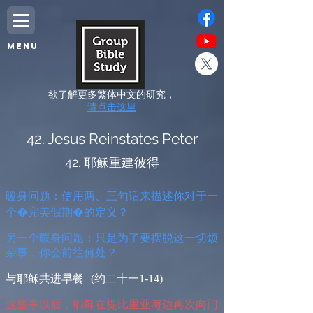
MENU
欲了解更多繁体中文的研究，
请点击这里
42. Jesus Reinstates Peter
42. 耶稣重建彼得
暖
身问题：使用两、三句话来描述你对于一
个�完美假期�的定义？
另
一个暖身问题：只是为了要摆脱这一切烦
杂事，你会前往何处？
与耶稣共进早餐
(
约二十一
1-14)
这些事以后，耶稣在提比里亚海边再次向门