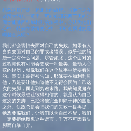
想
象这群门徒一起北上的旅程。当他们走在
这段大约八十英里、可能必须花两三天的时
间才能够回到加利利的旅程中，你认为他们
心中，特别在彼得的心中，不断会飘过的是
哪些念头呢？
我们都会害怕去面对自己的失败。如果有人
喜欢去面对自己的罪或者错误，似乎他的脑
袋一定有什么问题。尽管如此，这个面对的
过程却也有可能会变成一种最美、最动人心
弦的经历，就像我们在这个故事中所要看见
的。事实上彼得被告知，耶稣要在加利利见
他，乃是要让他知道他不见得会因为自己这
次的失脚，而走到穷途末路。我确知魔鬼在
这个时候最想让彼得相信的，就是认为自己
这次的失脚，已经将他完全排除于神的国度
之外。
仇敌总是会把我们的失败一提再提，
牠想要骗我们，让我们以为自己不配，
我们
一定要拒绝魔鬼这种谎言，千万不可因着失
脚而自暴自弃。