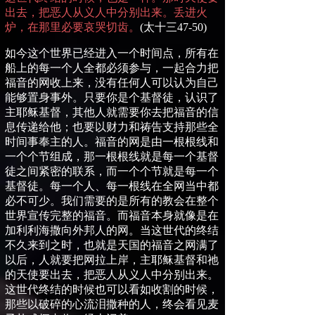
出去，把恶人从义人中分别出来。丢进火
炉，在那里必要哀哭切齿。
(
太十三
47-50)
如今这个世界已经进入一个时间点，所有在
船上的每一个人全都必须参与，一起合力把
福音的网收上来，没有任何人可以认为自己
能够置身事外。只要你是个基督徒，认识了
主耶稣基督，其他人就需要你去把福音的信
息传递给他
；
也要以财力和祷告支持那些全
时间事奉主的人。福音的网是
由一根根线和
一个个节组成，那一根根线就是每一个基督
徒之间紧密的联系，而一个个节就是每一个
基督徒。每一个人、每一根线在全网当中都
必不可少。我们需要的是所有的教会在整个
世界宣传完整的福音。而福音本身就像是在
加利利海撒向外邦人的网。
当这世代的终结
不久
来到之时，也就是天国的福音之网满了
以后，人就要把网拉上岸，主耶稣基督和祂
的天使要出去，把恶人从义人中分别出来。
这世代终结的时候也可以看如收割的时候，
那些以破碎的心流泪撒种的人，终会看见麦