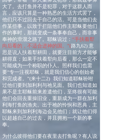
大了。去打鱼并不是犯罪，对于这群人而
言
，应该只算是一种熟悉的生活方式罢了，
他们只不过回去干自己的活。可是当他们去
作某些事，以致于拦阻他们作主耶稣要他们
作的事
时
，那就变成一条事奉自己，而非事
奉神的滑溜之路了。耶稣说过：
“手扶着犁
向后看的，不适合进神的国。”
(
路九
62)
意
思是说人扶着犁耕田，就要注目前方才能够
耕得直；如果手扶着犁向后看，那么一定不
可能成为一个称职的仆人。照样我们也需
要
“
专一注视耶稣，就是我们信心的创始者
和完成者。
”
(
来十二
2
)
我们知道耶稣吩咐
过他们要到加利利与祂见面。我们也知道如
果不是主耶稣前来差遣他们，至终很有可能
他们会回去重操旧业，重新成为一群在加利
利海打鱼的渔夫。出于祂的怜悯和恩典，主
耶稣来到加利利海边会见他们；就让他们得
以超越自己的过去，并且拥抱一个新的事
奉。
为什么彼得他们要在夜里去打鱼呢？有人说