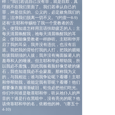
样：
“
我们若说自己没有罪，就是自欺，真
理就不在我们里面了。我们若承认自己的
罪，神是信实的、公义的，必定赦免我们的
罪，洁净我们脱离一切不义。
”
(
约壹一
8-9
)
还有
“
主耶和华赐给了我一个受教者的舌
头，使我知道怎样用言语扶助疲乏的人；主
每天清晨唤醒我，祂每天清晨唤醒我的耳
朵，使我能像受教者一样静听。主耶和华开
启了我的耳朵，我并没有违抗，也没有后
退。我把我的背给打我的人打，把我的腮颊
给拔我胡须的人拔；我并没有掩面躲避人的
羞辱和人的唾液。但主耶和华必帮助我，所
以我必不羞愧，因此我板着脸好像坚硬的燧
石，我也知道我必不会蒙羞。那称我为义
的，与我相近；谁与我争讼呢？看哪！主耶
和华帮助我，谁能定我有罪呢？看哪！他们
都要像衣服渐渐破旧，蛀虫必把他们吃光。
你们中间谁是敬畏耶和华，听从祂仆人的声
音的？谁是行在黑暗中，没有亮光的呢？他
该倚靠耶和华的名，依赖他的神。
”
(
赛五十
4-10
)