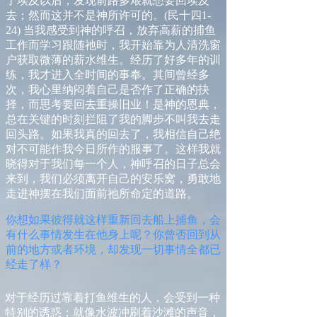
了埃及以后，发现前路多艰就想要回埃及
去；然而这并不是神所许可的。
(
民十四
1-
24)
当我感受到神的呼召，放弃高薪的捕鱼
工作而学习跟随祂时，我开始
靠
为人
清洗窗
户获取微薄的薪水
维生。经历了好多年的训
练，我才进入全时间的事奉。其间曾经多
次，我心里纳闷着自己是否作了正确的抉
择，而思考要回去重操旧业！是神的恩典，
总在关键的时刻拦阻了我的脚步不叫我去走
回头路。如果我真的回去了，我相信自己绝
对不可能作我今日所作的服事了。这样我就
晓得对于我们每一个人，神呼召的日子总会
来到，我们必须离开自己的安乐窝，勇敢地
走进神摆在我们面前祂所命定的道路。
你
想如果彼得就这样重新回去船上捕鱼，会
有什么事情发生在他身上呢？你曾否回到从
前的地方或者环境，却发现一切事情全都已
经走了样？
对于经历过靠着打鱼维生的人，会受到一种
特别的诱惑；就像水波冲刷着沙滩的声音，