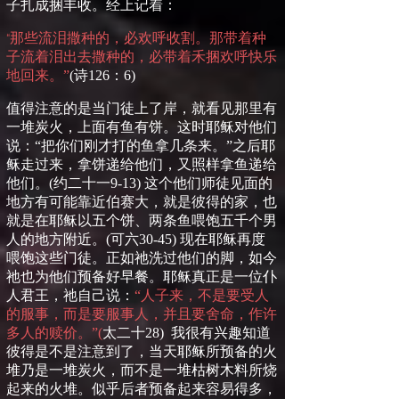
子扎成捆丰收。
经上记着：
那些流泪撒种的，必欢呼收割。那带着种
“
子流着泪出去撒种的，必带着禾捆欢呼快乐
地回来。”
(
诗
126
：
6)
值得注意的是当门徒上了岸，就看见那里有
一堆炭火，上面有鱼有饼。这时耶稣对他们
说：
“
把你们刚才打的鱼拿几条来。
”
之后耶
稣走过来，拿饼递给他们，又照样拿鱼递给
他们。
(
约二十一
9-13)
这个他们师徒见面的
地方有可能靠近伯赛大，就是彼得的家，也
就是在耶稣以五个饼、两条鱼喂饱五千个男
人的地方附近。
(
可六
30-45)
现在耶稣再度
喂饱这些门徒。正如祂洗过他们的脚，如今
祂也为他们预备好早餐。耶稣真正是一位仆
人君王，祂自己说：
“人子来，不是要受人
的服事，而是要服事人，并且要舍命，作许
多人的赎价。”
(
太二十
28)
我很有兴趣知道
彼得是不是注意到了，当天耶稣所预备的火
堆乃是一堆炭火，而不是一堆枯树木料所烧
起来的火堆。似乎后者预备起来容易得多，