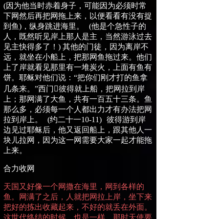
(
因为他当时赤着身子，可能因为必须时常
下网然后再把网拖上来，以便看看有没有捉
到鱼
)
，纵身跳进海里。
(
他是个急性子的
人，既然听见岸上那人是主，当然游泳过去
见主快得多了！
)
其他的门徒，因为离岸不
远，就坐在小船上，把那网鱼拖过来。他们
上了岸就看见那里有一堆炭火，上面有鱼有
饼。耶稣对他们说：
“
把你们刚才打的鱼拿
几条来。
”
西门

彼得就上船，把网拉到岸
上；那网满了大鱼，共有一百五十三条。鱼
那么多，必须每一个人都出力才有办法把网
拉到岸上。
(
约二十一
10-11)
彼得游到岸
边见过耶稣后，他又返回船上，跟其他人一
块儿拉网，因为这一网需要大家一起才能拖
上来。
合力收网
天国又好像一个网撒在海里，网到各样的
鱼。网满了之后，人就把网拉上岸，坐下来
把好的拣出收藏起来，不好的就丢在外面。
这世代终结的时候，也是一样。那时天使要