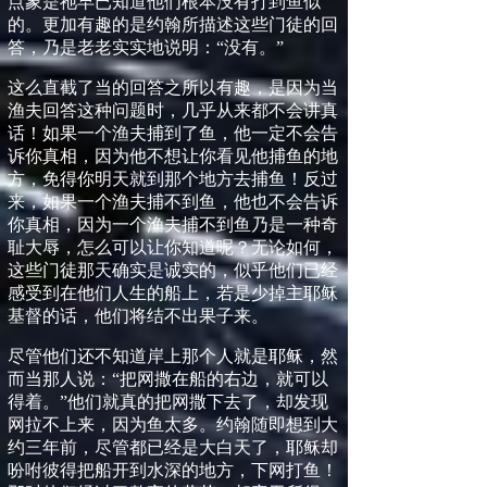
点象是祂早已知道他们根本没有打到鱼似
的。更加有趣的是约翰所描述这些门徒的回
答，乃是老老实实地说明：
“
没有。
”
这么直截了当的回答之所以有趣，是因为当
渔夫回答这种问题时，几乎从来都不会讲真
话！如果一个渔夫捕到了鱼，他一定不会告
诉你真相，因为他不想让你看见他捕鱼的地
方，免得你明天就到那个地方去捕鱼！反过
来，如果一个渔夫捕不到鱼，他也不会告诉
你真相，因为一个渔夫捕不到鱼乃是一种奇
耻大辱，怎么可以让你知道呢？无论如何，
这些门徒那天确实是诚实的，似乎他们已经
感受到在他们人生的船上，若是少掉主耶稣
基督的话，他们将结不出果子来。
尽管他们还不知道岸上那个人就是耶稣，然
而当那人说：
“
把网撒在船的右边，就可以
得着。
”
他们就真的把网撒下去了，却发现
网拉不上来，因为鱼太多。约翰随即想到大
约三年前，尽管都已经是大白天了，耶稣却
吩咐彼得把船开到水深的地方，下网打鱼！