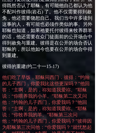
得既然否认了耶稣，有可能他自己都认为他
不配叫作彼得
(
岩石
)
了。他不仅需要得到赦
免，他还需要饶恕自己。我们当中许多读到
这事的人，有可能也必须作类似的事。另外
耶稣也知道，如果祂要托付彼得来牧养群羊
的话，他还需要在众门徒面前的公开场合中
得到赦免与重建。彼得是在公开的场合否认
耶稣的，所以他如今也要在公开的场合中得
到重建。
彼得的重建
(
约二十一
15-17)
他们吃了早饭，耶稣问西门．彼得：“约翰
的儿子西门，你爱我比这些更深吗？”他回
答：“主啊，是的，祢知道我爱祢。”耶稣
说：“你喂养我的小羊。”耶稣第二次又问
他：“约翰的儿子西门，你爱我吗？”他回
答：“主啊，是的，祢知道我爱祢。”耶稣
说：“你牧养我的羊。”耶稣第三次问
他：“约翰的儿子西门，你爱我吗？”彼得因
为耶稣第三次问他：“你爱我吗？”就忧愁起