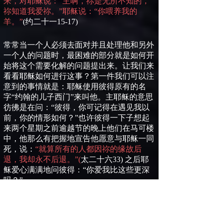
来，对耶稣说：“主啊，祢是无所不知的，
祢知道我爱祢。”耶稣说：“你喂养我的
羊。”
(
约二十一
15-17)
常常当一个人必须去面对并且处理他和另外
一个人的问题时，最困难的部分就是如何开
始将这个需要化解的问题提出来。让我们来
看看耶稣如何进行这事？第一件我们可以注
意到的事情就是：耶稣使用彼得原有的名
字
“
约翰的儿子西门
”
来叫他。主耶稣的意思
彷彿是在问：
“
彼得，你可记得在遇见我以
前，你的情形如何？
”
也许彼得一下子想起
来两个星期之前逾越节的晚上他们在马可楼
中，他那么有把握地宣告他愿意与耶稣一同
死，说：
“就算所有的人都因祢的缘故后
退，我却永不后退。”
(
太二十六
33)
之后耶
稣爱心满满地问彼得：
“
你爱我比这些更深
吗？
”
约
翰福音二十一章
15
节，你想耶稣这句话是
什么意思？这句话中的�这些�，指的是什
么？