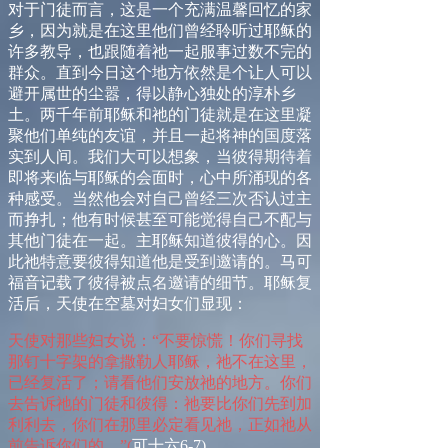
对于门徒
而言，
这是一个充满温馨回忆的家
乡，因为就是在这里他们曾经聆听过耶稣的
许多教导，也跟随着祂一起服事过数不完的
群众。直到今日这个地方依然是个让人可以
避开属世的尘嚣，得以静心独处的淳朴乡
土。两千年前耶稣和祂的门徒就是在这里凝
聚他们单纯的友谊，并且一起将神的国度落
实到人间。我们大可以想象，当彼得期待着
即
将来临与耶稣的会面时，心中所涌现的各
种感受。当然他会对自己曾经三次否认过主
而挣扎；他有时候甚至可能觉得自己不配与
其他门徒在一起。主耶稣知道彼得的心。因
此祂特意要彼得知道他是受到邀请的。
马可
福音记载了彼得被点名邀请的细节。耶稣复
活后，天使在空墓对妇女们显现
：
天使对那些妇女说：“不要惊慌！
你
们寻找
那钉十字架的拿撒勒人耶稣，祂不在这里，
已经复活了；请看他们安放祂的地方。
你
们
去告诉祂的门徒和彼得：祂要比你们先到加
利利去，你们在那里必定看见祂，正如祂从
前告诉你们的。”
(
可十六
6-7)