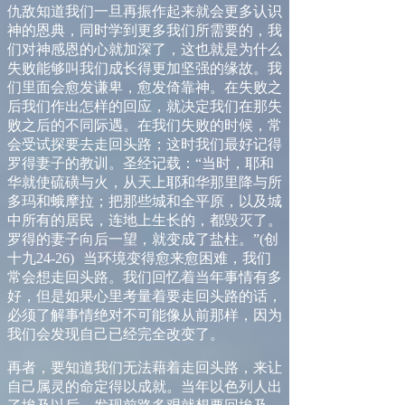
仇敌
知道我们一旦再
振作
起
来
就会更多认识
神的恩典，同时学到更多我们所需要的，我
们对神感恩的心就加深了，这也就是为什么
失败能够叫我们成长得更加坚强的缘故。我
们里面会愈发谦卑，愈发倚靠神。在失败之
后我们作出怎样的回应，就决定我们在那失
败之后的不同际遇。在我们失败的时候，常
会受试探要去走回头路；这时我们最好记得
罗得妻子的教训。圣经记载：
“
当时，耶和
华就使硫磺与火，从天上耶和华那里降与所
多玛和蛾摩拉；把那些城和全平原，以及城
中所有的居民，连地上生长的，都毁灭了。
罗得的妻子向后一望，就变成了盐柱。
”
(
创
十九
24-26
)
当环境变得愈来愈困难，我们
常会想走回头路。我们回忆着当年事情有多
好，但是如果心里考量着要走回头路的话，
必须了解事情绝对不可能像从前那样，因为
我们会发现自己已经完全改变了。
再者，要知道我们无法藉着走回头路，来让
自己属灵的命定得以成就。当年以色列人出