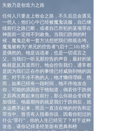
失败乃是创造力之路
任何人只要走上牧会之路，不久后总会遇见
一些人；他们心中已经被魔鬼说服，自己继
续前行之路已断，或者自己所犯的某项罪在
神面前一定得不到赦免。当我们跌倒的时
候，魔鬼总有一套方法想把我们彻底击垮。
魔鬼被称为
“
弟兄的控告者
”
(
启十二
10
)
绝不
是偶然的。牠是说谎者，也是一切谎言之
父。当我们一听见那控告的声音，最好的策
略就是反其道而行。牠会控告我们，通常都
是因为我们正在作的事情已经威胁到牠的国
度。对于不冷不热的人，牠才懒得理睬。然
而，如果已经有一段时间，牠不停地攻击
你，可能的原因在于牠知道，倘若你于跌倒
之后再次爬起来往前行，那么你就会变得更
加强壮。牠最期待的就是我们于跌倒后，就
永远爬不起来，而且一直活在牠的控告和定
罪当中。曾否有人指着你说，因着你犯过的
什么
“
罪行
”
，你的人生已经完了？对于这种
攻击，请你记得圣经里面有恩典和榜