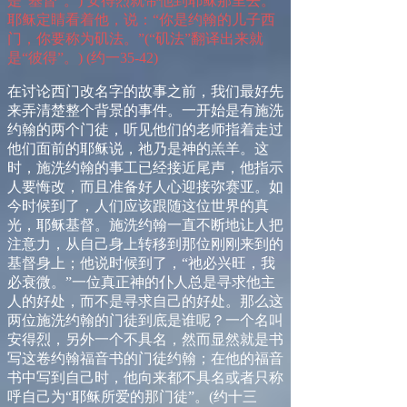
是“基督”。
)
安得烈就带他到耶稣那里去。
耶稣定睛看着他，说：“你是约翰的儿子西
门，你要称为矶法。”
(“
矶法”翻译出来就
是“彼得”。
) (
约一
35-42)
在讨论西门改名字的故事之前，我们最好先
来弄清楚整个背景的事件。一开始是有施洗
约翰的两个门徒，听见他们的老师指着走过
他们面前的耶稣说，祂乃是神的羔羊。这
时，施洗约翰的事工已经接近尾声，他指示
人要悔改，而且准备好人心迎接弥赛亚。如
今时候到了，人们应该跟随这位世界的真
光，耶稣基督。施洗约翰一直不断地让人把
注意力，从自己身上转移到那位刚刚来到的
基督身上；他说时候到了，“祂必兴旺，我
必衰微。”一位真正神的仆人总是寻求他主
人的好处，而不是寻求自己的好处。那么这
两位施洗约翰的门徒到底是谁呢？一个名叫
安得烈，另外一个不具名，然而显然就是书
写这卷约翰福音书的门徒约翰；在他的福音
书中写到自己时，他向来都不具名或者只称
呼自己为“耶稣所爱的那门徒”。
(
约十三