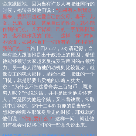
命来跟随祂。因为当有许多人与耶稣同行的
时候，祂转身对他们说：
“如果有人到我这
里来，爱我不超过爱自己的父母、妻子、儿
女、兄弟、姊妹，甚至自己的性命，就不能
作我的门徒。凡不背着自己的十字架跟随我
的，也不能作我的门徒。…这样，你们中间
不论谁，如果不撇下一切所有的，就不能作
我的门徒。”
(
路十四
25-27
，
33)
请记得，当
年有些人跟随祂是出于政治上的原因，希望
祂能够领导大家起来反抗罗马帝国的占领势
力。另一些人跟随祂的动机则比较复杂，就
像卖主的犹大那样，圣经记载：耶稣的一个
门徒，就是那要出卖祂的加略人犹大，
说：“为什么不把这香膏卖三百银币，周济
穷人呢？”他说这话，并不是因为他关怀穷
人，而是因为他是个贼，又带着钱囊，常取
其中所存的。
(
约十二
4-6)
有趣的是当安得
烈和约翰跟在耶稣身后走的时候，耶稣就问
他们说：
“你们要什么？”
这样一问，就让他
们有机会可以将心中的一些意念说出来。