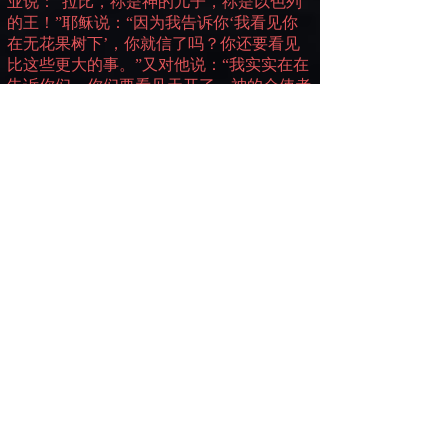
业说：“拉比，祢是神的儿子，祢是以色列
的王！”耶稣说：“因为我告诉你‘我看见你
在无花果树下’，你就信了吗？你还要看见
比这些更大的事。”又对他说：“我实实在在
告诉你们，你们要看见天开了，神的众使者
在人子的身上，上去下来。”
(
约一
43-51)
这里中文译作“祂遇见腓力”的地方，所有的
英译本全都译作“祂找到了腓力”。请注意不
是腓力来找耶稣，也不是他们偶然在路上遇
见，而是耶稣去找腓力。
你
曾否感受到神就跟在你后面，而且让许多
事情接二连三地在你的生命中发生，因为祂
想要在你生活的情境中接触到你？彼此分享
神正在你的生命中作些什甚么？
你
想
当腓力觉察到耶稣就是弥赛亚，而祂正
亲自前来寻找他时，他会有什甚么感觉？
我们的神乃是好牧者，当祂发现自己的一百
只羊中间失去了一只，祂就撇下没有走失的
九十九只羊，去找那只失去的羊直到找着