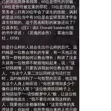
己的罪恶而身体残障，
60
位是惯性的窃贼，
130
位是曾经被定案的罪犯，
55
位是淫乱的
受害者，只有
20
位学会了谋生的技能，讽刺
的是这
20
位当中有
10
位是在监狱里面才学会
谋生技能的。这个恶名昭彰的家族还出了
7
位谋杀犯。
(
注
2
：由
J. Oswald Sanders
在他
的书中讲述：《灵魂的诊所》，慕迪出版
社，
1958)
你是什么样的人就会生出什么样的后代。温
约翰是一位教会增长的专家，有一天他正在
教导一群牧师如何让教会增长；刚讲了没多
久就有一位牧师不耐烦地站起来，说：“这
一切我都懂，只要告诉我如何往教会里加
人。”当这个人第二次以同样这句话打岔
时，温约翰得到了一句智慧的言语，他定睛
在这个人身上响应说：“你想要增加多少个
像你这样的人呢？”这位牧师跌回椅子上，
这句话似乎“一语惊醒梦中人”般，让这位牧
师喃喃地道出：“我不要任何像我这样的
人，我要他们全都像耶稣！”这里简单的真
理就是：你如何，你所带领出来的人也只能