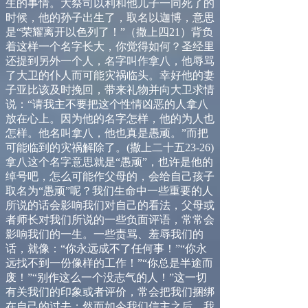
生的事情。大祭司以利和他儿子一同死了的
时候，他的孙子出生了，取名以迦博，意思
是“荣耀离开以色列了！”（撒上四
21
）背负
着这样一个名字长大，你觉得如何？圣经里
还提到另外一个人，名字叫作拿八，他辱骂
了大卫的仆人而可能灾祸临头。幸好他的妻
子亚比该及时挽回，带来礼物并向大卫求情
说：“请我主不要把这个性情凶恶的人拿八
放在心上。因为他的名字怎样，他的为人也
怎样。他名叫拿八，他也真是愚顽。”而把
可能临到的灾祸解除了。
(
撒上二十五
23-26)
拿八这个名字意思就是“愚顽”，也许是他的
绰号吧，怎么可能作父母的，会给自己孩子
取名为“愚顽”呢？我们生命中一些重要的人
所说的话会影响我们对自己的看法，父母或
者师长对我们所说的一些负面评语，常常会
影响我们的一生。一些责骂、羞辱我们的
话，就像：“你永远成不了任何事！”“你永
远找不到一份像样的工作！”“你总是半途而
废！”“别作这么一个没志气的人！”这一切
有关我们的印象或者评价，常会把我们捆绑
在自己的过去；然而如今我们信主之后，我