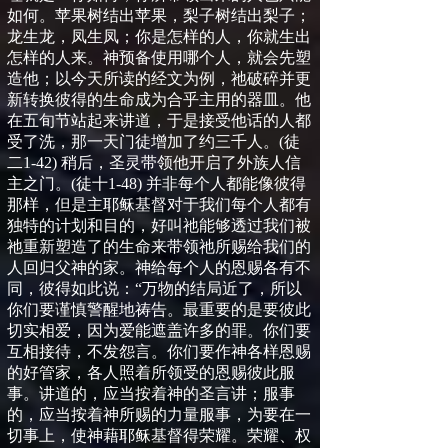
如何。苹果树结出苹果，梨子树结出梨子；
龙生龙，凤生凤；你是怎样的人，你就生出
怎样的人来。神预备使用哪个人，就会先塑
造他；以今天所读的经文为例，祂破碎并更
新转换彼得的生命成为合乎主用的器皿。他
在五旬节站起来讲道，于是接受他话的人都
受了洗，那一天门徒增加了约三千人。
(
徒
二
1-42)
稍后，圣灵带领他开启了外族人信
主之门。
(
徒十
1-48)
并非每个人都能像彼得
那样，但是主耶稣基督对于我们每个人都有
独特的计划和目的，好叫祂能够透过我们被
祂重新塑造了的生命来带领祂所赐给我们的
人回归父神的家。神给每个人的恩赐各有不
同，彼得如此说：“万物的结局近了，所以
你们要谨慎警醒地祷告。最重要的是要彼此
切实相爱，因为爱能遮盖许多的罪。你们要
互相接待，不发怨言。你们要作神各样恩赐
的好管家，各人照着所领受的恩赐彼此服
事。讲道的，应当按着神的圣言讲；服事
的，应当按着神所赐的力量服事，为要在一
切事上，使神藉耶稣基督得荣耀。荣耀、权