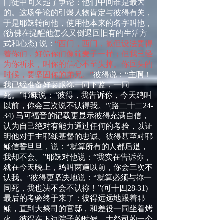
门徒中间又起了争论：他们中间谁是最大
的。这场争论的引爆人物肯定与彼得有关，
于是耶稣转向他，使用他本来的名字叫他，
(
彷佛在提醒他怎么又倒退回旧有的生活方
式和心态
)
说：
“西门，西门，撒但设法要得
着你们，好筛你们像筛麦子一样；但我已经
为你祈求，叫你的信心不至失掉。你回头的
时候，要坚固你的弟兄。”
彼得说：“主啊！
我已经准备好要跟祢一同下监，一同
死。”耶稣说：“彼得，我告诉你，今天鸡叫
以前，你会三次说不认得我。”
(
路二十二
24-
34)
马可福音的记载更显示彼得充满自信，
认为自己绝对有能力通过任何的考验，以证
明他对于主耶稣基督的忠诚。彼得甚至对耶
稣信誓旦旦，说：“就算所有的人都后退，
我却不会。”耶稣对他说：“我实在告诉你，
就在今天晚上，鸡叫两遍以前，你会三次不
认我。”彼得更坚决地说：“就算必须与祢一
同死，我也决不会不认祢！”
(
可十四
28-31)
最后的考验终于来了：彼得远远地跟着耶
稣，直到大祭司的官邸，和差役一同坐着烤
火。彼得在下边院子的时候，大祭司的一个