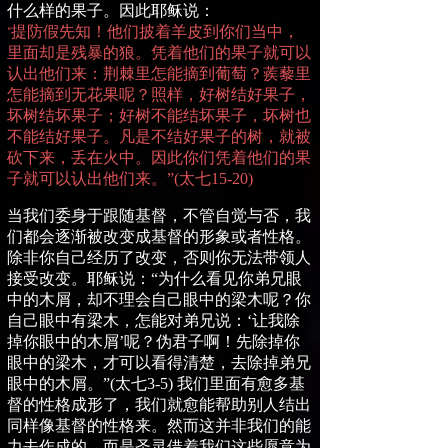
什么样的果子。因此耶稣说：
提防假先知！他们披着羊皮到你们当中，
“
里面却是残暴的狼。凭着他们的果子就可以
认出他们来：荆棘里怎能摘到葡萄？蒺藜里
怎能摘到无花果呢？照样，好树结好果子，
坏树结坏果子；好树不能结坏果子，坏树也
不能结好果子。凡是不结好果子的树，就被
砍下来，丢在火中。因此你们凭着他们的果
子就可以认出他们来。”
(
太七
15-20)
当我们委身于跟随基督，不管自觉与否，我
们都会逐渐被改变成基督的形象或者性格。
除非你自己经历了改变，否则你无法带领人
接受改变。耶稣说：“为什么看见你弟兄眼
中的木屑，却不理会自己眼中的梁木呢？你
自己眼中有梁木，怎能对弟兄说：‘让我除
掉你眼中的木屑’呢？伪君子啊！先除掉你
眼中的梁木，才可以看得清楚，去除掉弟兄
眼中的木屑。”
(
太七
3-5)
我们里面有愈多基
督的性格成形了，我们就愈能帮助别人结出
同样像基督的性格来。然而这并非我们的能
力去作成的，而是圣灵借着我们这些愿意为