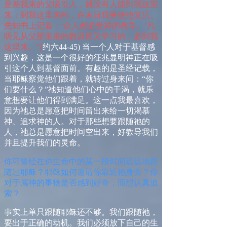
是差我来的父吸引人，就没有人能到我这里
来；到我这里来的，在末日我要使他复活。
先知书上记着：‘众人都必受神的教导。’凡
听见从父那里来的教训而又学习的，必到我
这里来。”
(
约六
44-45)
当一个人对于基督感
到兴趣，这是一个很好的征兆显明神正在吸
引这个人到基督面前。有趣的是圣经记载，
当耶稣察觉他们跟着，就转过身来问：“你
们要什么？”祂知道他们心中的干渴，就乐
意想要让他们得到满足。这一点我最喜欢，
因为祂总是愿意把时间留出来给一切渴慕
神、追求神的人。对于那些想要跟随祂的
人，祂总是愿意把时间空出来，好教导我们
并且提升我们的灵命。
你可
曾经在你生命中的某一段时间远远地跟
随过耶稣？耶稣如何邀请你靠近祂身旁？你
对于属神的事物是否感到好奇，而想认真追
索？
事实上单只跟随耶稣还不够。我们跟随祂，
要出于正确的动机。我们必须放下自己的生