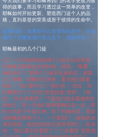
今天我们要学习耶稣将西门的名字更改为彼
得的故事，而且学习透过这一简单的改变，
耶稣如何开始更新、塑造西门这个人的品
格，直到基督的荣美成形于彼得的生命中。
暖
身问题：
如果你可以改变你的名字，你会
改吗？你要改成什甚么名字，原因何在？
耶稣最初的几个门徒
过了一天约翰和他的两个门徒又站在那里。
约翰看见耶稣走过的时候，就说：“看哪，
神的羔羊！”那两个门徒听见他的话，就跟
从了耶稣。耶稣转过身来，看见他们跟着，
就问：“你们要什么？”他们说：“拉比，祢
在哪里住？”
(“
拉比”意思就是“老师”。
)
祂
说：“你们来看吧！”于是他们就去看祂所住
的地方。那一天他们就和耶稣住在一起；那
时大约是下午四点钟。听了约翰的话，而跟
从耶稣的那两个人，一个是西门．彼得的弟
弟安得烈。他先找到自己的哥哥西门，告诉
他：“我们遇见弥赛亚了！”
(“
弥赛亚”意思就