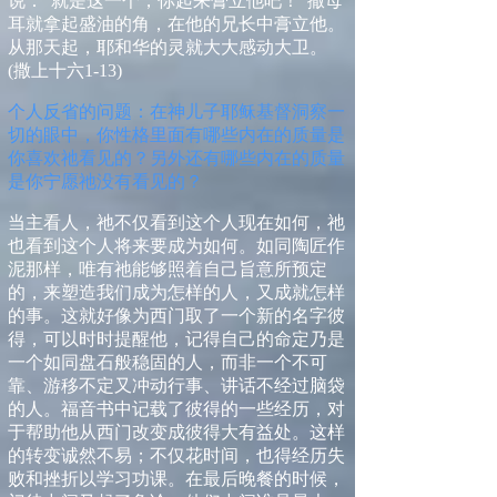
说：“就是这一个，你起来膏立他吧！”撒母
耳就拿起盛油的角，在他的兄长中膏立他。
从那天起，耶和华的灵就大大感动大卫。
(
撒上十六
1-13)
个
人反省的问题：在神儿子耶稣基督洞察一
切的眼中，你性格里面有哪些内在的质量是
你喜欢祂看见的？另外还有哪些内在的质量
是你宁愿祂没有看见的？
当主看人，祂不仅看到这个人现在如何，祂
也看到这个人将来要成为如何。如同陶匠作
泥那样，唯有祂能够照着自己旨意所预定
的，来塑造我们成为怎样的人，又成就怎样
的事。这就好像为西门取了一个新的名字彼
得，可以时时提醒他，记得自己的命定乃是
一个如同盘石般稳固的人，而非一个不可
靠、游移不定又冲动行事、讲话不经过脑袋
的人。福音书中记载了彼得的一些经历，对
于帮助他从西门改变成彼得大有益处。这样
的转变诚然不易；不仅花时间，也得经历失
败和挫折以学习功课。在最后晚餐的时候，