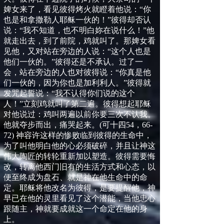
婢女来了，看见彼得烤火就瞪着他说：“你
也是和拿撒勒人耶稣一伙的！”彼得却否认
说：“我不知道，也不明白妳在说什么！”他
就走出去，到了前院，鸡就叫了。那婢女看
见他，又对站在旁边的人说：“这个人也是
他们一伙的。”彼得还是不承认。过了一
会，站在旁边的人也对彼得说：“你真是他
们一伙的，因为你也是加利利人。”彼得就
发咒起誓说：“我不认得你们说的这个
人！”立刻鸡就叫了第二遍。彼得想起耶稣
对他说过：鸡叫两遍以前你要三次不认我。
他就夺步而出，痛哭起来。
(
可十四
54
，
66-
72)
神容许这样的惨败临到彼得的生命中，
为了叫他明白他的心必须破碎，并且让神这
伟大陶匠的转轮重新加以塑造。彼得需要悔
改，转离他西门旧有的生活方式和心态，以
便至终成为盘石、就是神在他生命中的命
定。耶稣将他改名为彼得，是要提醒他，神
早已在他的灵里看见了这个潜能，当他忠心
跟随主，神就要成就这一个命定在他的身
上。