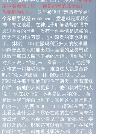
定睛看着他，说：“你是约翰的儿子西门，
你要称为矶法。”
这里被译作“定睛看”的那
个希腊字就是
emblepein
，意思就是聚精会
神、专注地看。在神儿子耶稣基督的眼中，
透过圣灵的显明，没有一件事情是隐藏的，
因为圣灵测透万事，连神深奥的事也测透
了。
(
林前二
10)
在撒玛利亚妇人的故事里，
耶稣更直接地彰显出知识言语的圣灵恩赐，
以致于那妇人撇下了她的水罐，进到城里去
对众人说：“你们来，看看一个人，祂把我
所作的一切都说出来，难道这人就是基督
吗？”众人就出城，往耶稣那里去。之后，
耶稣就在那里和他们同住了两天。因着耶稣
的话，信祂的人就更多了。他们就对那妇人
说：“现在我们信，不再是因为妳的话，而
是因为我们亲自听见了，知道这位真是世人
的救主。”
(
约四
28-30
，
40-41)
耶稣在西门身
上看见些什么呢？尽管在他的生命中尚未完
全成形，然而祂至少看见了西门的性格、委
身以及信心。耶稣还可以看见西门内在强烈
的领袖气质，就如透过矶法
(
彼得，岩石
)
这