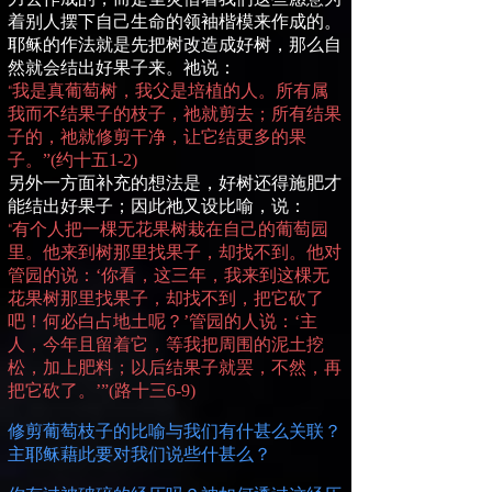
着别人摆下自己生命的领袖楷模来作成的。
耶稣的作法就是先把树改造成好树，那么自
然就会结出好果子来。祂说：
我是真葡萄树，我父是培植的人。所有属
“
我而不结果子的枝子，祂就剪去；所有结果
子的，祂就修剪干净，让它结更多的果
子。”
(
约十五
1-2)
另外一方面补充的想法是，好树还得施肥才
能结出好果子；因此祂又设比喻，说：
有个人把一棵无花果树栽在自己的葡萄园
“
里。他来到树那里找果子，却找不到。他对
管园的说：‘你看，这三年，我来到这棵无
花果树那里找果子，却找不到，把它砍了
吧！何必白占地土呢？’管园的人说：‘主
人，今年且留着它，等我把周围的泥土挖
松，加上肥料；以后结果子就罢，不然，再
把它砍了。’”
(
路十三
6-9)
修
剪葡萄枝子的比喻与我们有什甚么关联？
主耶稣藉此要对我们说些什甚么？