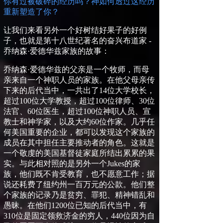
你
有
过被破碎的经历吗？神如何透过这经历
重新塑造了你？
让我们来看另外一个好树结好果子的好例
子，也就是第十八世纪著名的奋兴布道家
-
乔纳森
·
爱德华兹家族的故事：
乔纳森
·
爱德华兹的父亲是一个牧师，而母
亲来自一个神职人员的家族。在他父母亲传
下来的后代当中，一共出了
14
位大学校长，
超过
100
位大学教授，超过
100
位律师、
30
位
法官、
60
位医生，超过
100
位神职人员、宣
教士和神学家，以及大约
60
位作家。几乎任
何美国重要的企业，都可以发现这个家族的
成员在其中担任主要推动者的角色。这就是
一个敬虔的美国基督徒家庭所结出累累的果
实。与此相对照的是另外一个
Jukes
的家
族，他们既不肯受教育，也不愿意工作；据
说还耗费了纽约州一百万元的公款。他们整
个家族的记录乃是贫穷、罪犯、精神错乱和
愚昧。在他们
1200
位已知的后代当中，有
310
位是固定领救济金的穷人，
440
位因为自