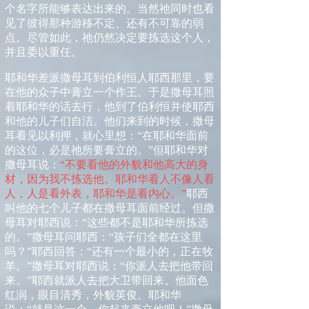
个名字所能够表达出来的。当然祂同时也看
见了彼得那种游移不定、还有不可靠的弱
点。尽管如此，祂仍然决定要拣选这个人，
并且委以重任。
耶和华差派撒母耳到伯利恒人耶西那里，要
在他的众子中膏立一个作王。于是撒母耳照
着耶和华的话去行，他到了伯利恒并使耶西
和他的儿子们自洁。他们来到的时候，撒母
耳看见以利押，就心里想：“在耶和华面前
的这位，必是祂所要膏立的。”但耶和华对
撒母耳说：
“不要看他的外貌和他高大的身
材，因为我不拣选他。耶和华看人不像人看
人，人是看外表，耶和华是看内心。”
耶西
叫他的七个儿子都在撒母耳面前经过。但撒
母耳对耶西说：“这些都不是耶和华所拣选
的。”撒母耳问耶西：“孩子们全都在这里
吗？”耶西回答：“还有一个最小的，正在牧
羊。”撒母耳对耶西说：“你派人去把他带回
来。”耶西就派人去把大卫带回来。他面色
红润，眼目清秀，外貌英俊。耶和华