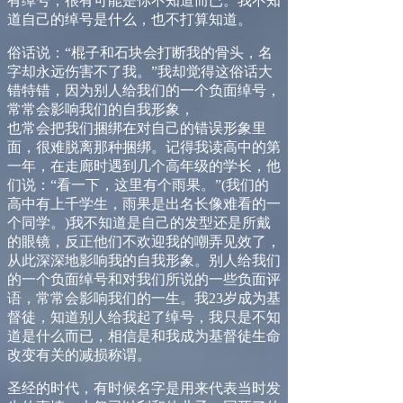
有绰号，很有可能是你不知道而已。我不知
道自己的绰号是什么，也不打算知道。
俗话说：“棍子和石块会打断我的骨头，名
字却永远伤害不了我。”我却觉得这俗话大
错特错，因为别人给我们的一个负面绰号，
常常会影响我们的自我形象，
也常会把我们捆绑在对自己的错误形象里
面，很难脱离那种捆绑。记得我读高中的第
一年，在走廊时遇到几个高年级的学长，他
们说：“看一下，这里有个雨果。”
(
我们的
高中有上千学生，雨果是出名长像难看的一
个同学。
)
我不知道是自己的发型还是所戴
的眼镜，反正他们不欢迎我的嘲弄见效了，
从此深深地影响我的自我形象。别人给我们
的一个负面绰号和对我们所说的一些负面评
语，常常会影响我们的一生。我
23
岁成为基
督徒，知道别人给我起了绰号，我只是不知
道是什么而已，相信是和我成为基督徒生命
改变有关的减损称谓。
圣经的时代，有时候名字是用来代表当时发