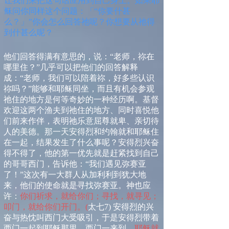
让我们来把这句话
应用到自己身上。如果耶
稣问你同样这个问题：「“你要什甚
么？」”你会怎么回答祂呢？你想要从祂得
到什甚么呢？
他们回答得满有意思的，说：“老师，祢在
哪里住？”几乎可以把他们的回答解释
成：“老师，我们可以陪着祢，好多些认识
祢吗？”能够和耶稣同坐，而且有机会参观
祂住的地方是何等奇妙的一种经历啊。基督
欢迎这两个渔夫到祂住的地方、同时喜悦他
们前来作伴，表明祂乐意屈尊就卑、亲切待
人的美德。那一天安得烈和约翰就和耶稣住
在一起，结果发生了什么事呢？安得烈兴奋
得不得了，他的第一优先就是赶紧找到自己
的哥哥西门，告诉他：“我们遇见弥赛亚
了！”这次有一大群人从加利利到犹大地
来，他们的使命就是寻找弥赛亚。神也应
许：
你们祈求，就给你们；寻找，就寻见；
叩门，就给你们开门。
(
太七
7)
安得烈的兴
奋与热忱叫西门大受吸引，于是安得烈带着
西门一起到耶稣那里。西门一来到，
耶稣就