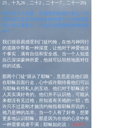
25
，十九
26
，二十
2
，二十一
7
，二十一
20)
神
对你
个人的爱，你感受到的是什甚么？你
觉得自己是否安稳地在神的爱中？你想需要
有什甚么事发生，才会让你安稳地在神的爱
中？
我们很容易感受到门徒约翰，在他与神同行
的道路中带着一种深度，让他对于神爱他这
个事实，满有自信和安全感。当一个人知道
自己深深蒙神所爱，他就可以坦然地面对任
何的试炼。
那两个门徒“跟从了耶稣”，意思是说他们跟
在耶稣后面行走，心中或许期待着他们可以
与耶稣有些私人的互动。他们对于耶稣这个
人其实满好奇的。他们并不认识祂，可能从
来都没有见过祂，所知道有关祂的一切，也
许只不过是刚才施洗约翰指着耶稣所说的，
祂乃是神的羔羊。当一个人有了好奇，想要
更多地认识耶稣，那是因为在他的心灵中有
一种需要或者干渴；耶稣如此说：
“如果不