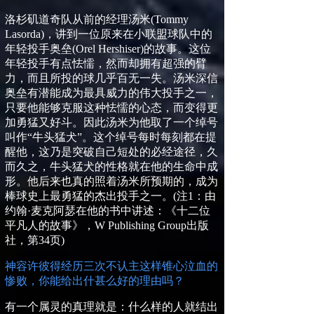
洛杉矶道奇队从前的经理汤米
(Tommy
Lasorda)
，讲到一位原来在小联盟球队中的
年轻投手奥垒
(Orel Hershiser)
的故事。这位
年轻投手有点怯懦，然而却拥有超强的臂
力，而且所投的球几乎百无一失。汤米深信
奥垒有潜能成为最具威力的伟大投手之一，
只要他能够克服这种怯懦的心态，而变得更
加勇猛又好斗。因此汤米为他取了一个绰号
叫作“牛头猛犬”。这个绰号每时每刻都在提
醒他，这乃是突破自己短处的必经途径，久
而久之，牛头猛犬的性格就在他的生命中成
形。他后来也真的照着汤米所预期的，成为
棒球史上最勇猛的杰出投手之一。
(
注
1
：由
约翰
·
麦克阿瑟在他的书中讲述：《十二位
平凡人的故事》，
W Publishing Group
出版
社，第
34
页
)
神
容许彼得
经历三次不认主这样锥心泣血的
惨败，你能给出什甚么好的理由吗？
有一个属灵的真理就是：什么样的人就结出