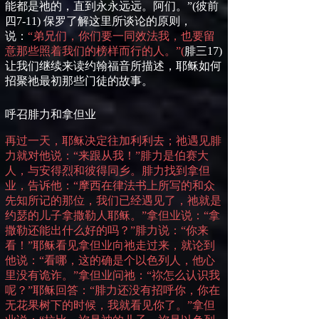
能都是祂的，直到永永远远。阿们。”
(
彼前
四
7-11)
保罗了解这里所谈论的原则，
说：
“弟兄们，你们要一同效法我，也要留
意那些照着我们的榜样而行的人。”
(
腓三
17)
让我们继续来读约翰福音所描述，耶稣如何
招聚祂最初那些门徒的故事。
呼召腓力和拿但业
再过一天，耶稣决定往加利利去；祂遇见腓
力就对他说：“来跟从我！”腓力是伯赛大
人，与安得烈和彼得同乡。腓力找到拿但
业，告诉他：“摩西在律法书上所写的和众
先知所记的那位，我们已经遇见了，祂就是
约瑟的儿子拿撒勒人耶稣。”拿但业说：“拿
撒勒还能出什么好的吗？”腓力说：“你来
看！”耶稣看见拿但业向祂走过来，就论到
他说：“看哪，这的确是个以色列人，他心
里没有诡诈。”拿但业问祂：“祢怎么认识我
呢？”耶稣回答：“腓力还没有招呼你，你在
无花果树下的时候，我就看见你了。”拿但