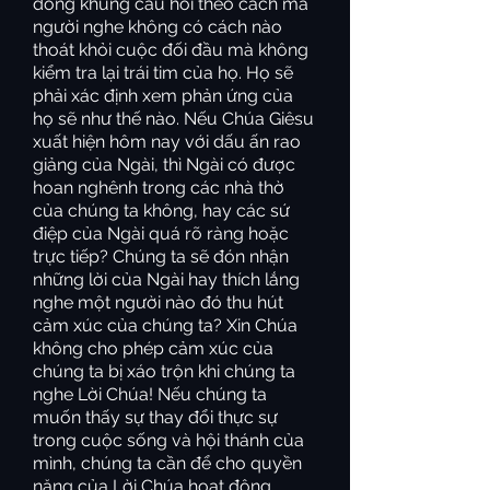
đóng khung câu hỏi theo cách mà
người nghe không có cách nào
thoát khỏi cuộc đối đầu mà không
kiểm tra lại trái tim của họ. Họ sẽ
phải xác định xem phản ứng của
họ sẽ như thế nào. Nếu Chúa Giêsu
xuất hiện hôm nay với dấu ấn rao
giảng của Ngài, thì Ngài có được
hoan nghênh trong các nhà thờ
của chúng ta không, hay các sứ
điệp của Ngài quá rõ ràng hoặc
trực tiếp? Chúng ta sẽ đón nhận
những lời của Ngài hay thích lắng
nghe một người nào đó thu hút
cảm xúc của chúng ta? Xin Chúa
không cho phép cảm xúc của
chúng ta bị xáo trộn khi chúng ta
nghe Lời Chúa! Nếu chúng ta
muốn thấy sự thay đổi thực sự
trong cuộc sống và hội thánh của
mình, chúng ta cần để cho quyền
năng của Lời Chúa hoạt động