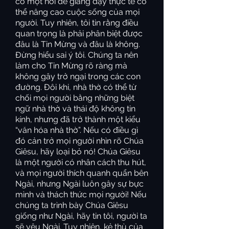
có một nơi để giảng dạy thực tế có
thể nâng cao cuộc sống của mọi
người. Tuy nhiên, tôi tin rằng điều
quan trọng là phải phân biệt được
đâu là Tin Mừng và đâu là không.
Đừng hiểu sai ý tôi. Chúng ta nên
làm cho Tin Mừng rõ ràng mà
không gây trở ngại trong các con
đường. Đôi khi, nhà thờ có thể từ
chối mọi người bằng những biệt
ngữ nhà thờ và thái độ không tin
kính, nhưng đã trở thành một kiểu
“văn hóa nhà thờ”. Nếu có điều gì
đó cản trở mọi người nhìn rõ Chúa
Giêsu, hãy loại bỏ nó! Chúa Giêsu
là một người có nhân cách thu hút,
và mọi người thích quanh quẩn bên
Ngài, nhưng Ngài luôn gây sự bực
mình và thách thức mọi người! Nếu
chúng ta trình bày Chúa Giêsu
giống như Ngài, hãy tin tôi, người ta
sẽ yêu Ngài. Tuy nhiên, kẻ thù của