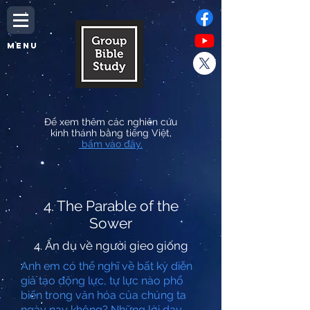
MENU
Để xem thêm các nghiên cứu
kinh thánh bằng tiếng Việt,
bấm vào đây.
4. The Parable of the
Sower
4. Ẩn dụ về người gieo giống
Anh em có thể nghĩ về bất kỳ diễn
giả tạo động lực, tự lực nào phổ
biến trong văn hóa của chúng ta
ngày nay không? Những lời dạy