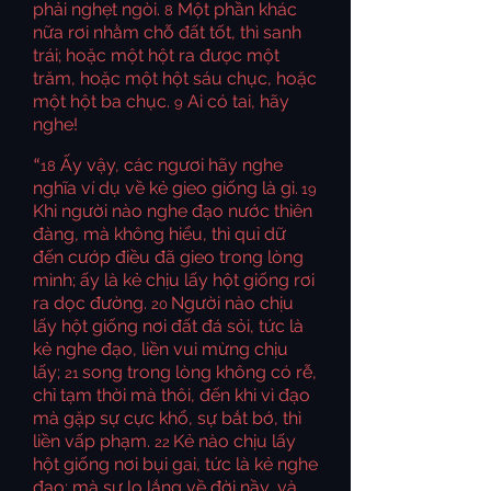
phải nghẹt ngòi.
Một phần khác
8
nữa rơi nhằm chỗ đất tốt, thì sanh
trái; hoặc một hột ra được một
trăm, hoặc một hột sáu chục, hoặc
một hột ba chục.
Ai có tai, hãy
9
nghe!
Ấy vậy, các ngươi hãy nghe
18
“
nghĩa ví dụ về kẻ gieo giống là gì.
19
Khi người nào nghe đạo nước thiên
đàng, mà không hiểu, thì quỉ dữ
đến cướp điều đã gieo trong lòng
mình; ấy là kẻ chịu lấy hột giống rơi
ra dọc đường.
Người nào chịu
20
lấy hột giống nơi đất đá sỏi, tức là
kẻ nghe đạo, liền vui mừng chịu
lấy;
song trong lòng không có rễ,
21
chỉ tạm thời mà thôi, đến khi vì đạo
mà gặp sự cực khổ, sự bắt bớ, thì
liền vấp phạm.
Kẻ nào chịu lấy
22
hột giống nơi bụi gai, tức là kẻ nghe
đạo; mà sự lo lắng về đời nầy, và