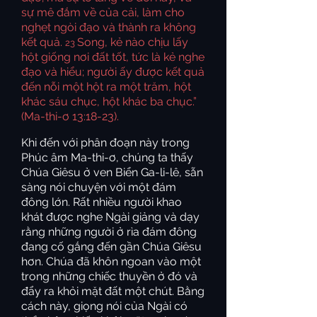
sự mê đắm về của cải, làm cho
nghẹt ngòi đạo và thành ra không
kết quả.
Song, kẻ nào chịu lấy
23
hột giống nơi đất tốt, tức là kẻ nghe
đạo và hiểu; người ấy được kết quả
đến nỗi một hột ra một trăm, hột
khác sáu chục, hột khác ba chục.”
(Ma-thi-ơ 13:18-23).
Khi đến với phân đoạn này trong
Phúc âm Ma-thi-ơ, chúng ta thấy
Chúa Giêsu ở ven Biển Ga-li-lê, sẵn
sàng nói chuyện với một đám
đông lớn. Rất nhiều người khao
khát được nghe Ngài giảng và dạy
rằng những người ở rìa đám đông
đang cố gắng đến gần Chúa Giêsu
hơn. Chúa đã khôn ngoan vào một
trong những chiếc thuyền ở đó và
đẩy ra khỏi mặt đất một chút. Bằng
cách này, giọng nói của Ngài có