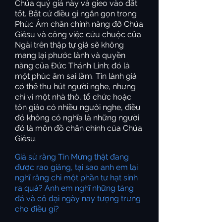
Chúa quý giá này và gieo vào đất
tốt. Bất cứ điều gì ngắn gọn trong
Phúc Âm chân chính nâng đỡ Chúa
Giêsu và công việc cứu chuộc của
Ngài trên thập tự giá sẽ không
mang lại phước lành và quyền
năng của Đức Thánh Linh; đó là
một phúc âm sai lầm. Tin lành giả
có thể thu hút người nghe, nhưng
chỉ vì một nhà thờ, tổ chức hoặc
tôn giáo có nhiều người nghe, điều
đó không có nghĩa là những người
đó là môn đồ chân chính của Chúa
Giêsu.
Giả sử rằng Tin Mừng thật đang
được rao giảng, tại sao anh em lại
nghĩ rằng chỉ một phần tư hạt sinh
ra quả? Anh em nghĩ những tảng
đá và cỏ dại ngày nay tượng trưng
cho điều gì?