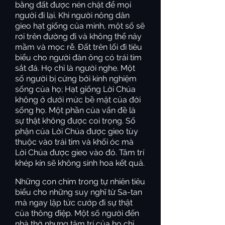
bằng đất được nén chặt để mọi
người đi lại. Khi người nông dân
gieo hạt giống của mình, một số sẽ
rơi trên đường đi và không thể nảy
mầm và mọc rễ. Đất trên lối đi tiêu
biểu cho người đàn ông có trái tim
sắt đá. Họ chỉ là người nghe. Một
số người bị cứng bởi kinh nghiệm
sống của họ; Hạt giống Lời Chúa
không ở dưới mức bề mặt của đời
sống họ. Một phần của vấn đề là
sự thật không được coi trọng. Số
phận của Lời Chúa được gieo tùy
thuộc vào trái tim và khối óc mà
Lời Chúa được gieo vào đó. Tâm trí
khép kín sẽ không sinh hoa kết quả.
Những con chim trong tự nhiên tiêu
biểu cho những suy nghĩ từ Sa-tan
mà ngay lập tức cướp đi sự thật
của thông điệp. Một số người đến
nhà thờ nhưng tâm trí của họ chỉ