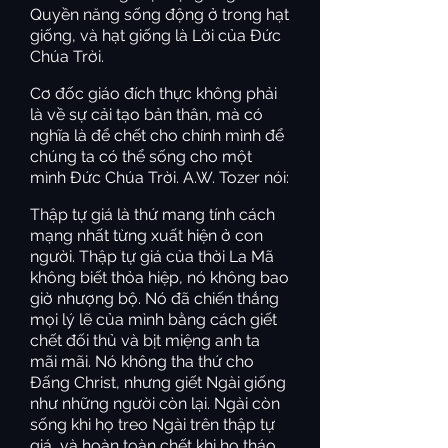
Quyền năng sống động ở trong hạt
giống, và hạt giống là Lời của Đức
Chúa Trời.
Cơ đốc giáo đích thực không phải
là về sự cải tạo bản thân, mà có
nghĩa là để chết cho chính mình để
chúng ta có thể sống cho một
mình Đức Chúa Trời. A.W. Tozer nói:
Thập tự giá là thứ mang tính cách
mạng nhất từng xuất hiện ở con
người. Thập tự giá của thời La Mã
không biết thỏa hiệp, nó không bao
giờ nhượng bộ. Nó đã chiến thắng
mọi lý lẽ của mình bằng cách giết
chết đối thủ và bịt miệng anh ta
mãi mãi. Nó không tha thứ cho
Đấng Christ, nhưng giết Ngài giống
như những người còn lại. Ngài còn
sống khi họ treo Ngài trên thập tự
giá, và hoàn toàn chết khi họ tháo