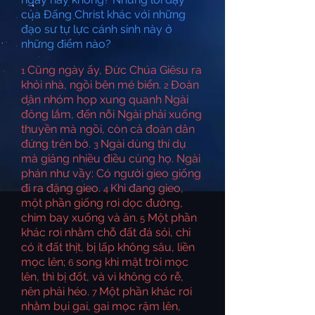
của Đấng Christ khác với những
đạo sư tự lực cánh sinh này ở
những điểm nào?
Cũng ngày ấy, Đức Chúa Giêsu ra
1
khỏi nhà, ngồi bên mé biển.
Đoàn
2
dân nhóm họp xung quanh Ngài
đông lắm, đến nỗi Ngài phải xuống
thuyền mà ngồi, còn cả đoàn dân
đứng trên bờ.
Ngài dùng thí dụ
3
mà giảng nhiều điều cùng họ. Ngài
phán như vầy: Có người gieo giống
đi ra đặng gieo.
Khi đang gieo,
4
một phần giống rơi dọc đường,
chim bay xuống và ăn.
Một phần
5
khác rơi nhằm chỗ đất đá sỏi, chỉ
có ít đất thịt, bị lấp không sâu, liền
mọc lên;
song khi mặt trời mọc
6
lên, thì bị đốt, và vì không có rễ,
nên phải héo.
Một phần khác rơi
7
nhằm bụi gai, gai mọc rậm lên,