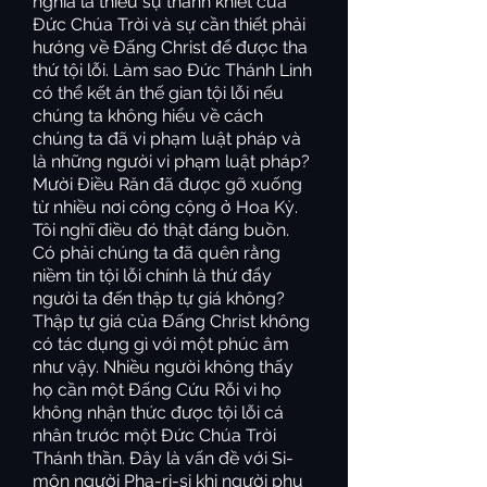
nghĩa là thiếu sự thánh khiết của
Đức Chúa Trời và sự cần thiết phải
hướng về Đấng Christ để được tha
thứ tội lỗi. Làm sao Đức Thánh Linh
có thể kết án thế gian tội lỗi nếu
chúng ta không hiểu về cách
chúng ta đã vi phạm luật pháp và
là những người vi phạm luật pháp?
Mười Điều Răn đã được gỡ xuống
từ nhiều nơi công cộng ở Hoa Kỳ.
Tôi nghĩ điều đó thật đáng buồn.
Có phải chúng ta đã quên rằng
niềm tin tội lỗi chính là thứ đẩy
người ta đến thập tự giá không?
Thập tự giá của Đấng Christ không
có tác dụng gì với một phúc âm
như vậy. Nhiều người không thấy
họ cần một Đấng Cứu Rỗi vì họ
không nhận thức được tội lỗi cá
nhân trước một Đức Chúa Trời
Thánh thần. Đây là vấn đề với Si-
môn người Pha-ri-si khi người phụ