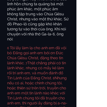
linh hồn chúng ta quảng bá một
phúc âm khác, một phúc âm
không tập trung vào Chúa Giêsu
Christ, nhưng vào một thứ khác. Sứ
đồ Phao-lô cũng gặp khó khăn
tương tự vào thời của ông. Khi nói
chuyện với nhà thờ Ga-la-ti, ông
nói:
Tôi lấy làm lạ cho anh em đã vội
6
bỏ Đấng gọi anh em bởi ơn Đức
Chúa Giêsu Christ, đặng theo tin
lành khác.
Thật chẳng phải có tin
7
lành khác, nhưng có mấy kẻ làm
rối trí anh em, và muốn đánh đổ
Tin Lành của Đấng Christ.
Nhưng
8
nếu có ai, hoặc chính chúng tôi,
hoặc thiên sứ trên trời, truyền cho
anh em một tin lành nào khác với
Tin Lành chúng tôi đã truyền cho
anh em, thì người ấy đáng bị a-na-