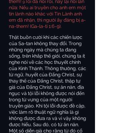
them!
Tôi đã nói rồi, nay lại nói lần
9
nữa: Nếu ai truyền cho anh em một
tin lành nào khác với Tin Lành anh
em đã nhận, thì người ấy đáng bị a-
na-them! (Ga-la-ti 1:6-9).
Thật buồn cười khi các chiến lược
của Sa-tan không thay đổi. Trong
những ngày mà chúng ta đang
sống, trên khắp thế giới, chúng ta ít
nghe nói về các học thuyết chính
của Kinh Thánh. Thông thường, các
từ ngữ, huyết của Đấng Christ, sự
thay thế của Đấng Christ, thập tự
giá của Đấng Christ, sự ăn năn, địa
ngục và tội lỗi không được nói đến
trong từ vựng của một người
truyền giáo. Khi tội lỗi được đề cập,
việc làm rõ thuật ngữ nghĩa là gì
không được đưa ra và vì vậy không
được hiểu. Sau đó, có từ ăn năn.
Một số diễn giả cho rằng từ đó cổ