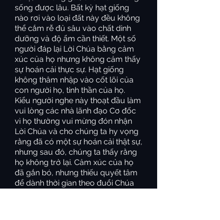
sống được lâu. Bất kỳ hạt giống
nào rơi vào loại đất này đều không
thể cắm rễ đủ sâu vào chất dinh
dưỡng và độ ẩm cần thiết. Một số
người đáp lại Lời Chúa bằng cảm
xúc của họ nhưng không cảm thấy
sự hoán cải thực sự. Hạt giống
không thâm nhập vào cốt lõi của
con người họ, tinh thần của họ.
Kiểu người nghe này thoạt đầu làm
vui lòng các nhà lãnh đạo Cơ đốc
vì họ thường vui mừng đón nhận
Lời Chúa và cho chúng ta hy vọng
rằng đã có một sự hoán cải thật sự,
nhưng sau đó, chúng ta thấy rằng
họ không trở lại. Cảm xúc của họ
đã gắn bó, nhưng thiếu quyết tâm
để dành thời gian theo đuổi Chúa
và ý muốn của Ngài cho cuộc
sống của họ. Những người này
không thích nghe những lời thách