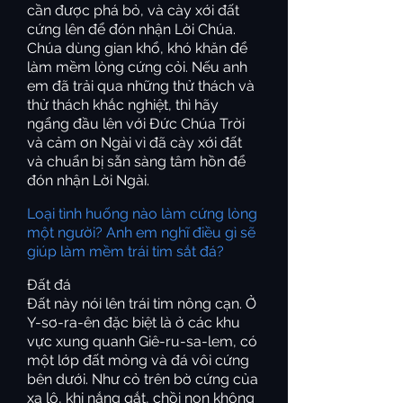
cần được phá bỏ, và cày xới đất
cứng lên để đón nhận Lời Chúa.
Chúa dùng gian khổ, khó khăn để
làm mềm lòng cứng cỏi. Nếu anh
em đã trải qua những thử thách và
thử thách khắc nghiệt, thì hãy
ngẩng đầu lên với Đức Chúa Trời
và cảm ơn Ngài vì đã cày xới đất
và chuẩn bị sẵn sàng tâm hồn để
đón nhận Lời Ngài.
Loại tình huống nào làm cứng lòng
một người? Anh em nghĩ điều gì sẽ
giúp làm mềm trái tim sắt đá?
Đất đá
Đất này nói lên trái tim nông cạn. Ở
Y-sơ-ra-ên đặc biệt là ở các khu
vực xung quanh Giê-ru-sa-lem, có
một lớp đất mỏng và đá vôi cứng
bên dưới. Như cỏ trên bờ cứng của
xa lộ, khi nắng gắt, chồi non không