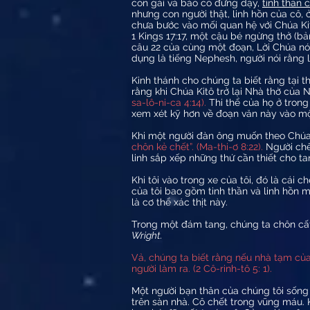
con gái và bảo cô đứng dậy,
tinh thần c
nhưng con người thật, linh hồn của cô, 
chưa bước vào mối quan hệ với Chúa Kit
1 Kings 17:17, một cậu bé ngừng thở (bản
câu 22 của cùng một đoạn, Lời Chúa nói
dụng là tiếng Nephesh, người nói rằng li
Kinh thánh cho chúng ta biết rằng tại t
rằng khi Chúa Kitô trở lại Nhà thờ của 
sa-lô-ni-ca 4:14).
Thi thể của họ ở trong
xem xét kỹ hơn về đoạn văn này vào mộ
Khi một người đàn ông muốn theo Chúa 
chôn kẻ chết”. (Ma-thi-ơ 8:22).
Người chết
linh sắp xếp những thứ cần thiết cho ta
Khi tôi vào trong xe của tôi, đó là cái 
của tôi bao gồm tinh thần và linh hồn m
là cơ thể xác thịt này.
Trong một đám tang, chúng ta chôn cất 
Wright.
Vả, chúng ta biết rằng nếu nhà tạm của c
người làm ra. (2 Cô-rinh-tô 5: 1).
Một người bạn thân của chúng tôi sống ở
trên sàn nhà. Cô chết trong vũng máu. K