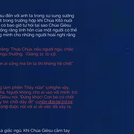
êsu đến với anh ta trong sự sung sướng
 trong trường hợp khi Chúa Kitô nuôi
n có bao giờ tự hỏi tại sao Chúa Giêsu
hống rằng linh hồn của một người có thể
ng minh cho những người hoài nghi rằng
rằng: Thưa Chúa, nếu người ngủ, chắc
c ngủ thường.
(Giăng 11: 11-13).
òn ai sống mà tin ta thì không hề chết”
ng làm phiền Thầy nữa!"
Nghe vậy,
50
hà, Người không cho ai vào với mình, trừ
iêsu nói: "Ðừng khóc! Con bé có chết
 bé, chỗi dậy đi!"
Hồn đứa bé trở lại
,
55
ng được nói với ai về việc đã xảy ra.
 là giấc ngủ. Khi Chúa Giêsu cầm tay