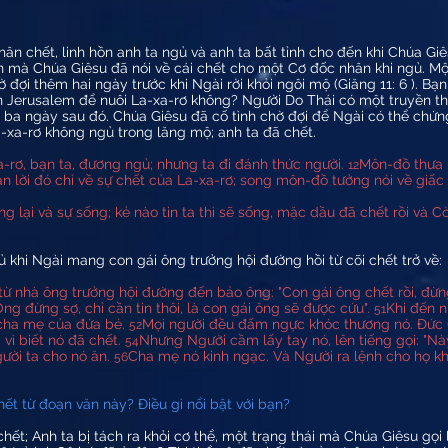
hân chết, linh hồn anh ta ngủ và anh ta bất tỉnh cho đến khi Chúa Gi
n mà Chúa Giêsu đã nói về cái chết cho một Cơ đốc nhân khi ngủ. Một
ờ đợi thêm hai ngày trước khi Ngài rời khỏi ngôi mộ (Giăng 11: 6 ). Bạ
ến Jerusalem để nuôi La-xa-rơ không? Người Do Thái có một truyền t
n ba ngày sau đó. Chúa Giêsu đã cố tình chờ đợi để Ngài có thể chứ
a-xa-rơ không ngủ trong lăng mộ; anh ta đã chết.
xa-rơ, bạn ta, đương ngủ; nhưng ta đi đánh thức người.
Môn-đồ thưa 
12
n lời đó chỉ về sự chết của La-xa-rơ; song môn-đồ tưởng nói về giấ
ống lại và sự sống; kẻ nào tin ta thì sẽ sống, mặc dầu đã chết rồi và C
 khi Ngài mang con gái ông trưởng hội đường hồi từ cõi chết trở về:
 từ nhà ông trưởng hội đường đến bảo ông: "Con gái ông chết rồi, đừ
g đừng sợ, chỉ cần tin thôi, là con gái ông sẽ được cứu".
Khi đến n
51
 cha mẹ của đứa bé.
Mọi người đều đấm ngực khóc thương nó. Ðức G
52
vì biết nó đã chết.
Nhưng Người cầm lấy tay nó, lên tiếng gọi: "Này
54
ười ta cho nó ăn.
Cha mẹ nó kinh ngạc. Và Người ra lệnh cho họ khô
56
hết từ đoạn văn này? Điều gì nổi bật với bạn?
hết; Anh ta bị tách ra khỏi cơ thể, một trạng thái mà Chúa Giêsu gọi