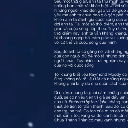
Sau một thời gian, anh ta thu mình lại 
những bản chất rất khác biệt và với sứ
Những người khác đến gặp và để giúp a
yêu mà anh ta chưa bao giờ gặp phải tr
khiến anh ta đánh giá cuộc sống của an
đời anh ta. Tại một số thời điểm, anh t
gian và cuộc sống tiếp theo. Tuy nhiên, 
thời điểm này, anh ta vẫn khăng khăng, 
bị choáng ngợp bởi cảm giác vui sướng,
với cơ thể và cuộc sống của mình.
Sau đó anh ta cố gắng nói với những ng
của con người đủ để mô tả những tình ti
người khác. Tuy nhiên, trải nghiệm này
của nó với cuộc sống.
Tôi không biết liệu Raymond Moody có p
Ông không nói rõ liệu tất cả những ngư
không phải là lý do cho cuốn sách của 
Dĩ nhiên, chúng ta phải cầm những cuốn 
cuối, sẽ có nhiều tiên tri giả sẽ dấy lê
của cô,
Embrbed by the Light
, chẳng hạn
thiết để tiến tới thần thánh. Sau đó, 
con trai ba tuổi Colton của mình có một
mắt xanh, tóc vàng và đôi cánh to lớn;
Chúa Thánh Thần có màu xanh nhưng khó