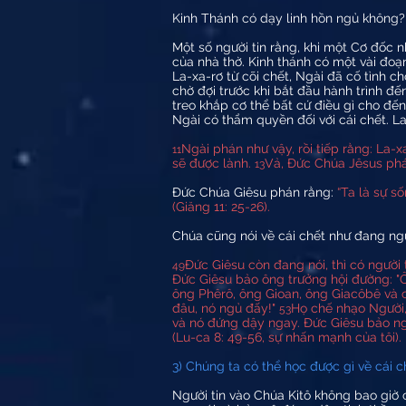
Kinh Thánh có dạy linh hồn ngủ không?
Một số người tin rằng, khi một Cơ đốc n
của nhà thờ. Kinh thánh có một vài đoạ
La-xa-rơ từ cõi chết, Ngài đã cố tình ch
chờ đợi trước khi bắt đầu hành trình đ
treo khắp cơ thể bất cứ điều gì cho đế
Ngài có thẩm quyền đối với cái chết. L
Ngài phán như vậy, rồi tiếp rằng: La-
11
sẽ được lành.
Vả, Đức Chúa Jêsus phá
13
Đức Chúa Giêsu phán rằng:
“Ta là sự s
(Giăng 11: 25-26).
Chúa cũng nói về cái chết như đang ngủ
Ðức Giêsu còn đang nói, thì có người
49
Ðức Giêsu bảo ông trưởng hội đường: "Ôn
ông Phêrô, ông Gioan, ông Giacôbê và
đâu, nó ngủ đấy!"
Họ chế nhạo Người, 
53
và nó đứng dậy ngay. Ðức Giêsu bảo ng
(Lu-ca 8: 49-56, sự nhấn mạnh của tôi).
3) Chúng ta có thể học được gì về cái c
Người tin vào Chúa Kitô không bao giờ c