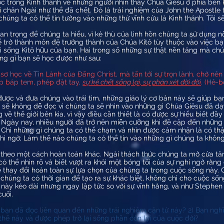
 đọc trong Kinh thánh về những người nhìn thấy Chúa Giêsu ở phía bê
 chân Ngài như thể đã chết. Đó là trải nghiệm của John the Apostle
úng ta có thể tin tưởng vào những thứ vĩnh cửu là Kinh thánh. Tôi s
an trọng để chúng ta hiểu, vì kẻ thù của linh hồn chúng ta sử dụng n
ể trở thành môn đệ trưởng thành của Chúa Kitô tùy thuộc vào việc bạ
i sống Kitô hữu của bạn. Hai trong số những sự thật nền tảng mà ch
ng gì bạn sẽ học được như sau:
ơ học về Tin Lành của Đấng Christ, mà tấn tới sự trọn lành, chớ nên l
p báp tem, phép đặt tay,
sự kẻ chết sống lại, sự phán xét đời đời
. (Hê-b
ợc và đưa chúng vào trái tim, những giáo lý cơ bản này sẽ giúp bạ
 sẽ không dễ đọc vì chúng ta sẽ nhìn vào những gì Chúa Giêsu đã dạ
ề thế giới bên kia, vì vậy điều cần thiết là có được sự hiểu biết đầ
 Ngày nay, nhiều người đã trở nên miễn cưỡng khi đề cập đến những 
 Chỉ những gì chúng ta có thể chạm và nhìn được cảm nhận là có thậ
hi ngờ; Làm thế nào chúng ta có thể tin vào những gì chúng ta không
theo một cách hoàn toàn khác. Ngài thách thức chúng ta mở cửa tâ
có thể nhìn rõ và biết vượt ra khỏi một bóng tối của sự nghi ngờ rằ
ẽ thay đổi hoàn toàn sự lựa chọn của chúng ta trong cuộc sống này.
 chúng ta có thời gian để tạo ra sự khác biệt, không chỉ cho cuộc 
ày kéo dài nhưng ngay lập tức so với sự vĩnh hằng, và như Stephen 
cuối.
 bạn đã đọc liên quan đến những trải nghiệm cận tử này? 2) Bạn ngh
thế này và được phép trở lại sống phần còn lại của cuộc đời?