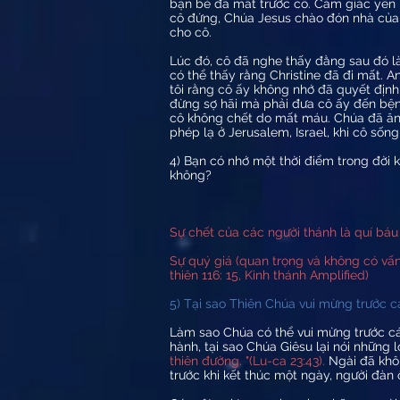
bạn bè đã mất trước cô. Cảm giác yên bì
cô đứng, Chúa Jesus chào đón nhà của c
cho cô.
Lúc đó, cô đã nghe thấy đằng sau đó l
có thể thấy rằng Christine đã đi mất. A
tôi rằng cô ấy không nhớ đã quyết định 
đừng sợ hãi mà phải đưa cô ấy đến bệnh
cô không chết do mất máu. Chúa đã ân 
phép lạ ở Jerusalem, Israel, khi cô sống
4) Bạn có nhớ một thời điểm trong đời k
không?
Sự chết của các người thánh là quí báu t
Sự quý giá (quan trọng và không có vấn
thiên 116: 15, Kinh thánh Amplified)
5) Tại sao Thiên Chúa vui mừng trước 
Làm sao Chúa có thể vui mừng trước cái
hành, tại sao Chúa Giêsu lại nói những 
thiên đường. "(Lu-ca 23:43).
Ngài đã khô
trước khi kết thúc một ngày, người đàn