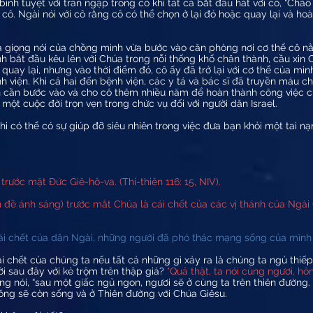
nh tuyệt vời tràn ngập trong cô khi tất cả bắt đầu hát với cô, "Chào 
ô. Ngài nói với cô rằng cô có thể chọn ở lại đó hoặc quay lại và h
à giọng nói của chồng mình vừa bước vào căn phòng nơi cơ thể cô n
nh bắt đầu kêu lên với Chúa trong nỗi thống khổ chân thành, cầu xin C
quay lại, nhưng vào thời điểm đó, cô ấy đã trở lại với cơ thể của mìn
 viện. Khi cả hai đến bệnh viện, các y tá và bác sĩ đã truyền máu ch
cần bước vào và cho cô thêm nhiều năm để hoàn thành công việc của
 một cuộc đời trọn vẹn trong chức vụ đối với người dân Israel.
hi có thể có sự giúp đỡ siêu nhiên trong việc đưa bạn khỏi một tai n
rước mặt Đức Giê-hô-va. (Thi-thiên 116: 15, NIV).
 đề ánh sáng) trước mắt Chúa là cái chết của các vị thánh của Ngài 
cái chết của dân Ngài, những người đã phó thác mạng sống của mình
 chết của chúng ta nếu tất cả những gì xảy ra là chúng ta ngủ thiếp 
lời sau đây với kẻ trộm trên thập giá?
"Quả thật, ta nói cùng ngươi, hô
ng nói, “sau một giấc ngủ ngon, ngươi sẽ ở cùng ta trên thiên đường
 ông sẽ còn sống và ở Thiên đường với Chúa Giêsu.