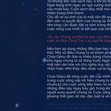
Tôi không đọc loại sách này, vì khi tôi
Ngài đang kinh ngạc và ngã xuống dưới
câu mười bảy. Cuốn sách duy nhất mà ch
nhiên trong Kinh thánh.
Chủ đề về sự vĩnh cửu là một vấn đề qu
đến việc ra quyết định của chúng ta. Đ
nền tảng cần được đặt ra sớm trong đờ
cuộc sống của mình là kết quả của nhữ
Ấy vậy, chúng ta phải bỏ qua các điều s
1
chết, tin Đức Chúa Trời,
sự dạy về phé
2
Nếu bạn áp dụng những điều bạn học đư
Kitô. Một số điều chúng ta sẽ khám phá
Chúa Giêsu đã đưa ra nhiều bằng chứng v
cho ngày chúng ta sẽ đứng trước Ngài.
một nền văn hóa nơi chủ nghĩa duy vật.
nhận hoặc nhìn thấy đều được coi là ng
Chúa Giêsu đã sống cuộc đời của mình 
trong cuộc sống sắp tới. Nếu chúng ta 
chuẩn bị cho cuộc sống tiếp theo, nó s
những điều này ngay bây giờ, trong khi
người xung quanh chúng ta. Cuộc sống n
khoảng thời gian rất dài, đặc biệt là về 
1)Điều gì làm bạn ấn tượng về những gì
nào nếu bạn có trải nghiệm cận tử như 