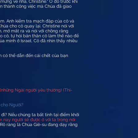
mừng về nhà, Christine." Ở đó trước khi
oàn thành công việc mà Chúa đã giao
ằm. Anh kiểm tra mạch đập của cô và
húa cho cô quay lại. Christine nói với
h, mở mắt ra và nói với chồng rằng
o cô, tự hỏi bản thân cô làm thế nào để
 mình ở Israel. Cô đã nhìn thấy nhiều
ạn có thể dẫn đến cái chết của bạn
(những Ngài người yêu thương) (Thi-
 cho Người?
đi? Nếu chúng ta bất tỉnh tại điểm khởi
m nay ngươi sẽ được ở với ta trong nơi
. Rõ ràng là Chúa Giê-su đang dạy rằng