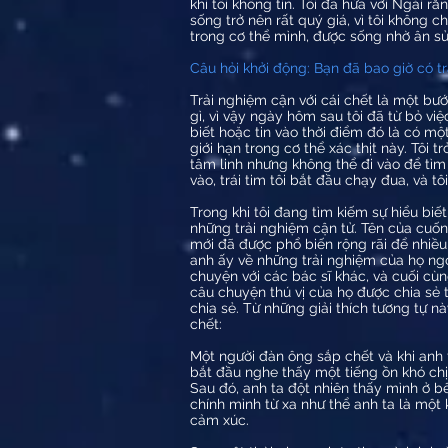
khi tôi không tin. Tôi đã hứa với Ngài r
sống trở nên rất quý giá, vì tôi không c
trong cơ thể mình, được sống nhờ ân s
Câu hỏi khởi động: Bạn đã bao giờ có tr
Trải nghiệm cận với cái chết là một bướ
gì, vì vậy ngày hôm sau tôi đã từ bỏ việ
biết hoặc tin vào thời điểm đó là có mộ
giới hạn trong cơ thể xác thịt này. Tôi 
tâm linh nhưng không thể đi vào để tìm 
vào, trái tim tôi bắt đầu chạy đua, và t
Trong khi tôi đang tìm kiếm sự hiểu biế
những trải nghiệm cận tử. Tên của cuố
mới đã được phổ biến rộng rãi để nhiều
anh ấy về những trải nghiệm của họ ngo
chuyện với các bác sĩ khác, và cuối cù
câu chuyện thú vị của họ được chia sẻ
chia sẻ. Từ những giải thích tương tự n
chết:
Một người đàn ông sắp chết và khi anh t
bắt đầu nghe thấy một tiếng ồn khó chị
Sau đó, anh ta đột nhiên thấy mình ở bê
chính mình từ xa như thể anh ta là một 
cảm xúc.