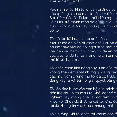
Trải nghiệm cận tử
Vào năm 1976, khi tôi chuẩn bị đi du lị
các quốc gia khác mà tôi sẽ sớm đến th
Sau đêm đó, tôi đã làm một điều ngu ngố
kể từ khi trở thành môn đệ của Chúa Kit
cuộc sống của tôi đầy những lựa chọn t
với tôi.
Tôi đã lên kế hoạch cho buổi tối sau kh
rượu trước chuyến đi khắp châu Âu và c
nhưng thay vào đó, tôi nghĩ rằng một 
loại cần sa mà tôi có, vì vậy tôi đã ăn
cốc bia. Tôi đã lý luận rằng nó chỉ là m
thô lỗ với bạn bè.
Tôi chắc chắn khả năng suy luận của tôi
không thể kiểm soát những gì đang xảy r
các mũi tiêm chủng mà tôi đã có trước đ
đang xảy ra với tôi. Tôi giải quyết bằn
Tôi lảo đảo bước vào căn hộ của mình, n
đến lúc đó. Tôi thực sự rời khỏi cơ thể
nghiệm này không phải là một tầm nhìn 
khóc với Chúa để thương xót tôi. Cho đế
tôi đã không tin vào Chúa, nhưng thật 
Tôi tin rằng, khi tôi chết, tôi không còn