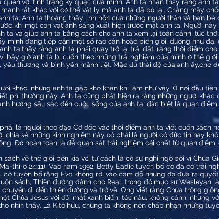
và quen với tình trạng kỳ quặc của mình. Anh ta nhận thấy rằng anh t
c mạnh rất khác với cơ thể vật lý mà anh ta đã bỏ lại. Chẳng mấy ch
nh ta. Anh ta thoáng thấy linh hồn của những người thân và bạn bè 
ước khi một con vật ánh sáng xuất hiện trước mặt anh ta. Người này h
h ta và giúp anh ta bằng cách cho anh ta xem lại toàn cảnh, tức thờ
hấy mình đang tiếp cận một số rào cản hoặc biên giới, dường như đại 
anh ta thấy rằng anh ta phải quay trở lại trái đất, rằng thời điểm ch
vì bây giờ anh ta bị cuốn theo những trải nghiệm của mình ở thế giới
 yêu thương và bình yên mãnh liệt. Mặc dù thái độ của anh ấy,cho d
ười khác, nhưng anh ta gặp khó khăn khi làm như vậy. Ở nơi đầu tiên,
ết phi thường này. Anh ta cũng phát hiện ra rằng những người khác c
 ảnh hưởng sâu sắc đến cuộc sống của anh ta, đặc biệt là quan điểm 
hải là người theo đạo Cơ đốc vào thời điểm anh ta viết cuốn sách nà
ời chia sẻ những kinh nghiệm này có phải là người có đức tin hay kh
ông. Đó hoàn toàn là để quan sát trải nghiệm cái chết từ quan điểm 
sách về thế giới bên kia với tư cách là có sự nghi ngờ bởi vì Chúa Gi
n (Ma-thi-ơ 24:11). Vào năm 1992, Betty Eadie tuyên bố cô đã có trải 
, cô tuyên bố rằng Eve không rơi vào cám dỗ nhưng đã đưa ra quyết 
có cuốn sách, Thiên đường dành cho Real, trong đó mục sư Wesleyan 
 chuyến đi đến thiên đường và trở về. Ông viết rằng Chúa trông giống
 một Chúa Jesus với đôi mắt xanh biển, tóc nâu, không cánh, nhưng 
 nhìn thấy. Là Kitô hữu, chúng ta không nên chấp nhận những tuyê