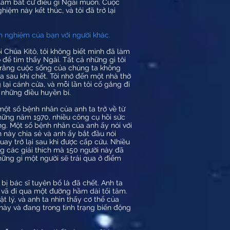
sẽ làm bất cứ điều gì Ngài muốn. Cuộc
hiệm này kết thúc, và tôi đã trở lại
nh nghiệm của bạn với người khác.
i Chúa Kitô, tôi không biết mình đã làm
o để tìm thấy Ngài. Tất cả những gì tôi
ra rằng cuộc sống của chúng ta không
ra sau khi chết. Tôi nhớ đến một nhà thờ
lại cánh cửa, và mỗi lần tôi cố gắng đi
à những điều huyền bí.
một số bệnh nhân của anh ta trở về từ
hững năm 1970, nhiều công cụ hồi sức
ng. Một số bệnh nhân của anh ấy nói với
 này chia sẻ và anh ấy bắt đầu nói
ay trở lại sau khi được cấp cứu. Nhiều
g các giải thích mà 150 người này đã
hững gì một người sẽ trải qua ở điểm
bị bác sĩ tuyên bố là đã chết. Anh ta
 vã đi qua một đường hầm dài tối tăm.
t lý, và anh ta nhìn thấy cơ thể của
g này và đang trong tình trạng biến động