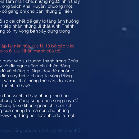
n kia tấm màn che, những người nhìn thấy
 trong Sách Khải Huyền, chương một,
ẽ cố gắng chỉ cho bạn những gì hiển
ỗi sợ cái chết để gây lo lắng ảnh hưởng
n tiếp nhận những lẽ thật Kinh Thánh
úng tôi hy vọng bạn xây dựng trong
ập lại nền nữa, tức là: từ bỏ các việc
ơ-rơ 6: 1-2, Nhấn mạnh của tôi).
n bước vào sự trưởng thành trong Chúa
y về địa ngục cũng như thiên đàng.
y đủ về những gì Ngài dạy để chuẩn bị
điều này bởi vì chúng ta sống trong
t, và mọi thứ không thể cân, đo, cảm
 thể nhìn thấy?
m hồn và nhìn thấy những kho báu
ng chúng ta đang sống cuộc sống này để
 Chúng ta sẽ khôn ngoan khi xem xét
sống của chúng ta mà còn cho những
Hawking từng nói, sự vĩnh cửu là một
ĩ cuộc sống của bạn sẽ thay đổi như thế