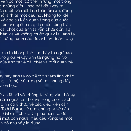
a vẫn có một "cơ thể", nhưng một trong
ốc những điều khác bắt đầu xảy ra.
đã chết, và một tinh thần ấm áp, đáng
ỏi anh ta một câu hỏi, không lời, để
i về các sự kiện quan trọng của cuộc
diện cho giới hạn giữa cuộc sống trần
o cái chết của anh ta vẫn chưa đến. Tại
 bên kia và không muốn quay lại. Anh ta
ù, bằng cách nào đó anh ấy đoàn tụ lại
 anh ta không thể tìm thấy từ ngữ nào
hế giễu, vì vậy anh ta ngừng nói với
của anh ta về cái chết và mối quan hệ
y hay anh ta có niềm tin tâm linh khác.
ông. Là một số trong số họ, nhưng đây
khoa học.
êsu đã nói với chúng ta rằng vào thời kỳ
nghiệm ngoài cơ thể, và trong cuốn sách
định có ý thức về các điều kiện cần
là Todd Burpo kể cho chúng ta về cậu
 Gabriel, chỉ có ý nghĩa hơn, có đôi
với một con ngựa màu cầu vồng; và một
n bố như vậy là đúng.