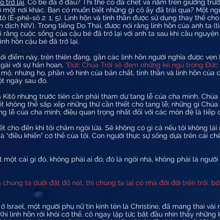
ô trở lại
. Cô bé đã ở đâu? Thi thể cô đã chết và nằm trên giường tr
ở một nơi khác. Bạn có muốn biết những gì cô ấy đã trải qua? Một ngư
ô (Ê-phê-sô 2: 1, 5). Linh hồn và tinh thần được sử dụng thay thế ch
 dịch NIV). Trong tiếng Do Thái, được nói rằng linh hồn của anh ta (t
 rằng cuộc sống của cậu bé đã trở lại với anh ta sau khi cầu nguyện 
nh hồn cậu bé đã trở lại.
hời điểm này, trên thiên đàng, gần các linh hồn người nghĩa được vẹn l
Ngài với sự hân hoan,
“Đức Chúa Trời sẽ đem những kẻ ngủ trong Đức 
 mộ, nhưng họ, phần vô hình của bản chất, tinh thần và linh hồn của 
t ngày sau đó.
Kitô nhưng trước tiên cần phải tham dự tang lễ của cha mình, Chúa
 không thể sắp xếp những thứ cần thiết cho tang lễ; những gì Chúa 
ng lễ của cha mình; điều quan trọng nhất đối với các môn đệ là tiếp c
chết cho đến khi tôi châm ngòi lửa. Sẽ không có gì cả nếu tôi không lá
à “điều khiển” cơ thể của tôi. Con người thực sự sống dựa trên cái ch
một cái gì đó, không phải ai đó; đó là ngôi nhà, không phải là ngư
húng ta dưới đất đổ nát, thì chúng ta lại có nhà đời đời trên trời, b
 Israel, một người phụ nữ tin kính tên là Christine, đã mang thai vài 
hi linh hồn rời khỏi cơ thể, cô ngay lập tức bắt đầu nhìn thấy nhữn