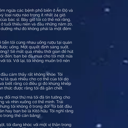
 tiêm ngừa các bệnh phổ biến ở Ấn Độ và
loại rượu nào trong ít nhất 24 giờ.
a bác sĩ. Bây giờ tôi có thể nói rằng,
 ở tuổi thiếu niên và đầu những năm 20,
ích dường như đó không phải là một đêm
ẽ tiễn tôi cùng nhau uống rượu tại quán
 được uống. Một quyết định sáng suốt,
ơng? Sẽ mất quá nhiều thời gian để hút
 tôi đến, bạn bè đã mua cho tôi một nửa
ới tôi. Với lại, tôi không muốn trở nên
t đầu cảm thấy rất không khỏe. Tôi
hư là quá nhiều cho cơ thể của tôi do
 và biết rằng có điều gì đó khủng khiếp
hận thức được rằng tôi đã gần chết.
ay đổi mọi thứ mà tôi đã tin tưởng cho
ng và nhìn xuống cơ thể mình. Trải
hưng tôi không ở trong đó! Tôi bắt đầu
ân hay bạn bè là Kitô hữu. Tôi nghĩ rằng
eo trong thế cân bằng!
ngột, tôi đang khóc với một vị thần trong