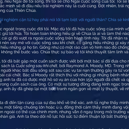
ằng, nếu Ngài để tôi sống, thì tôi sẽ cho Ngài cuộc sống của tôi; Tôi 
hắc mình sẽ đi đâu nếu trải nghiệm này là cuối cùng. Đột nhiên, trải ng
ủng của Thiên Chúa.
ải nghiệm cận tử hay phải nói lời tạm biệt với người thân? Chia sẻ ki
c ngoặt trong cuộc đời tôi. Mặc dù tôi đã hứa cuộc sống của mình vớ
c giữ lời hứa. Tôi hoàn toàn không hiểu gì về Chúa là ai và làm thế nà
t cái gì đó vượt ra ngoài cuộc sống trên hành tinh này. Tôi đã nhận 
trở nên say mê với cuộc sống sau khi chết, cố gắng hiểu những gì xảy 
hiểu những gì họ tin. Giống như có một rào cản vô hình nào đó chống 
ôi không thể bước vào. Chúa thực sự bảo vệ tôi khỏi thuyết tâm linh v
t, tôi đã bắt gặp một cuốn sách được viết bởi một bác sĩ đã đưa cho 
n sách là
Cuộc sống sau khi chết
, bởi Raymond A. Moody, MD. Trong n
 người khác bắt đầu sống sót sau các vụ tai nạn thường gây ra tử vo
ài cái chết. Bác sĩ Moody rất thích thú với những gì những bệnh nhân
ng anh ta đã có được một hồ sơ vụ án của hơn 150 người đã chết và qu
 trong cuốn sách của ông. Có một sự tương đồng đáng kinh ngạc tron
ày, anh ấy đã ghép lại một bức tranh ngắn gọn về mặt lý thuyết, về n
a đi đến tận cùng của sự đau khổ về thể xác, anh ta nghe thấy mình 
u, một tiếng chuông lớn hoặc ù ù, đồng thời cảm thấy mình đang vội
n ngoài cơ thể của chính mình, nhưng vẫn ở ngay trong môi trường vậ
khán giả. Anh ta theo dõi nỗ lực hồi sức từ điểm thuận lợi bất thườn