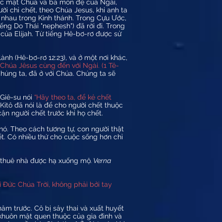
ước mặt Chúa và ba môn đệ của Ngài,
ời chỉ chết, theo Chúa Jesus, khi anh ta
o nhau trong Kinh thánh. Trong Cựu Ước,
iếng Do Thái "nephesh") đã rời đi. Trong
của Elijah. Từ tiếng Hê-bơ-rơ được sử
ành (Hê-bơ-rơ 12:23), và ở một nơi khác,
Chúa Jêsus cùng đến với Ngài. (1 Tê-
chúng ta, đã ở với Chúa. Chúng ta sẽ
 Giê-su nói
“Hãy theo ta, để kẻ chết
Kitô đã nói là để cho người chết thuộc
ận người chết trước khi họ chết.
i nó. Theo cách tương tự, con người thật
ết. Có nhiều thứ cho cuộc sống hơn chỉ
ời thuê nhà được hạ xuống mộ
. Verna
ởi Đức Chúa Trời, không phải bởi tay
năm trước. Cô bị sảy thai và xuất huyết
g khuôn mặt quen thuộc của gia đình và