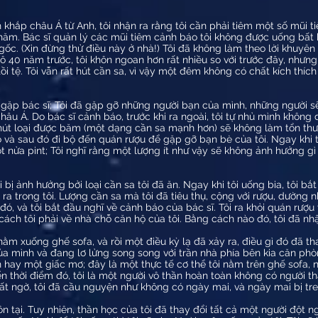
ch khắp châu Á từ Anh, tôi nhận ra rằng tôi cần phải tiêm một số mũi
ăm. Bác sĩ quản lý các mũi tiêm cảnh báo tôi không được uống bất kỳ 
c. (Xin đừng thử điều này ở nhà!) Tôi đã không làm theo lời khuyên củ
ô 40 năm trước, tôi khôn ngoan hơn rất nhiều so với trước đây, nhưng
ồi tệ. Tôi vẫn rất hút cần sa, vì vậy một đêm không có chất kích th
i gặp bác sĩ; Tôi đã gặp gỡ những người bạn của mình, những người s
hâu Á. Do bác sĩ cảnh báo, trước khi ra ngoài, tôi tự nhủ mình không
chút loại được băm (một dạng cần sa mạnh hơn) sẽ không làm tổn thư
 nó và sau đó đi bộ đến quán rượu để gặp gỡ bạn bè của tôi. Ngay khi
ột nửa pint; Tôi nghĩ rằng một lượng ít như vậy sẽ không ảnh hưởng gì v
 bị ảnh hưởng bởi loại cần sa tôi đã ăn. Ngay khi tôi uống bia, tôi bắ
a trong tôi. Lượng cần sa mà tôi đã tiêu thụ, cộng với rượu, dường n
ó, và tôi bắt đầu nghĩ về cảnh báo của bác sĩ. Tôi ra khỏi quán rượu
g cách tôi phải về nhà chỗ căn hộ của tôi. Bằng cách nào đó, tôi đã n
ằm xuống ghế sofa, và rồi một điều kỳ lạ đã xảy ra, điều gì đó đã th
 của mình và đang lơ lửng song song với trần nhà phía bên kia căn phò
hay một giấc mơ; đây là một thực tế cơ thể tôi nằm trên ghế sofa, n
n thời điểm đó, tôi là một người vô thần hoàn toàn không có người th
bất ngờ, tôi đã cầu nguyện như không có ngày mai, và ngày mai bị tr
 tồn tại. Tuy nhiên, thần học của tôi đã thay đổi tất cả một người đột 