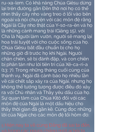
ru-xa-lem. Có khả năng Chúa Giêsu dừng
lại trên đường gần Đền thờ nơi họ có thể
nhìn thấy cây nho vàng treo ở lối vào bên
ngoài và nói chuyện với các môn đệ rằng
Ngài là Cây nho thật của Y-sơ-ra-ên và họ
là những cành mang trái (Giăng 15), với
Cha là Người làm vườn, người sẽ mang lại
hoa trái tuyệt vời cho cuộc sống của họ.
Chúa Giêsu bắt đầu chuẩn bị cho họ
những giờ đi trước họ khi Ngài, Người
chăn chiên, sẽ bị đánh đập, và con chiên
bị phân tán như lời tiên tri của Xê-ca-ri-a
(13: 7). Trong những tháng cuối cùng của
thánh vụ, Ngài đã cảnh báo họ nhiều lần
về cái chết sắp xảy ra của Ngài, nhưng họ
không thể tưởng tượng được điều đó xảy
ra với Chủ nhân và Thầy yêu dấu của họ.
Sự quan tâm của Chúa Kitô đối với các
môn đệ của Ngài là một dấu hiệu cho
thấy thời gian đã gần kề. Cùng đọc những
lời của Ngài cho các môn đệ tối hôm đó:
Hiện nay ta về cùng Đấng đã sai ta đến,
5
và trong các ngươi chẳng một ai hỏi ta