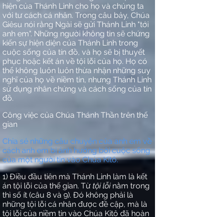
hiện của Thánh Linh cho họ và chúng ta
với tư cách cá nhân. Trong câu bảy, Chúa
Giêsu nói rằng Ngài sẽ gửi Thánh Linh "tới
anh em". Những người không tin sẽ chứng
kiến sự hiện diện của Thánh Linh trong
cuộc sống của tín đồ, và họ sẽ bị thuyết
phục hoặc kết án về tội lỗi của họ. Họ có
thể không luôn luôn thừa nhận những suy
nghĩ của họ về niềm tin, nhưng Thánh Linh
sử dụng nhân chứng và cách sống của tín
đồ.
Công việc của Chúa Thánh Thần trên thế
gian
Chia sẻ những câu chuyện của anh em về
cách anh em bị ảnh hưởng bởi cuộc sống
của một người tin vào Chúa Kitô.
1) Điều đầu tiên mà Thánh Linh làm là kết
án tội lỗi của thế gian. Từ
tội lỗi
nằm trong
thì số ít (câu 8 và 9). Đó không phải là
những tội lỗi cá nhân được đề cập, mà là
tội lỗi của niềm tin vào Chúa Kitô đã hoàn