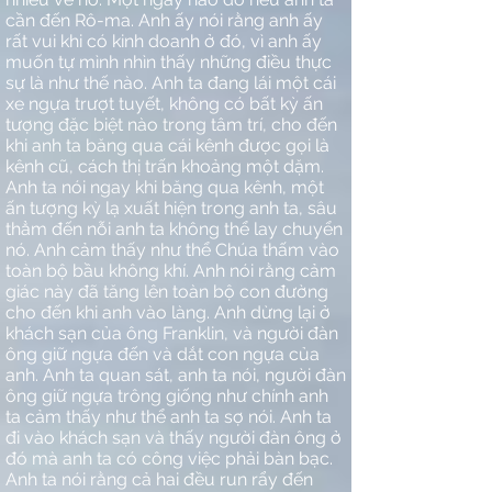
cần đến Rô-ma. Anh ấy nói rằng anh ấy
rất vui khi có kinh doanh ở đó, vì anh ấy
muốn tự mình nhìn thấy những điều thực
sự là như thế nào. Anh ta đang lái một cái
xe ngựa trượt tuyết, không có bất kỳ ấn
tượng đặc biệt nào trong tâm trí, cho đến
khi anh ta băng qua cái kênh được gọi là
kênh cũ, cách thị trấn khoảng một dặm.
Anh ta nói ngay khi băng qua kênh, một
ấn tượng kỳ lạ xuất hiện trong anh ta, sâu
thẳm đến nỗi anh ta không thể lay chuyển
nó. Anh cảm thấy như thể Chúa thấm vào
toàn bộ bầu không khí. Anh nói rằng cảm
giác này đã tăng lên toàn bộ con đường
cho đến khi anh vào làng. Anh dừng lại ở
khách sạn của ông Franklin, và người đàn
ông giữ ngựa đến và dắt con ngựa của
anh. Anh ta quan sát, anh ta nói, người đàn
ông giữ ngựa trông giống như chính anh
ta cảm thấy như thể anh ta sợ nói. Anh ta
đi vào khách sạn và thấy người đàn ông ở
đó mà anh ta có công việc phải bàn bạc.
Anh ta nói rằng cả hai đều run rẩy đến