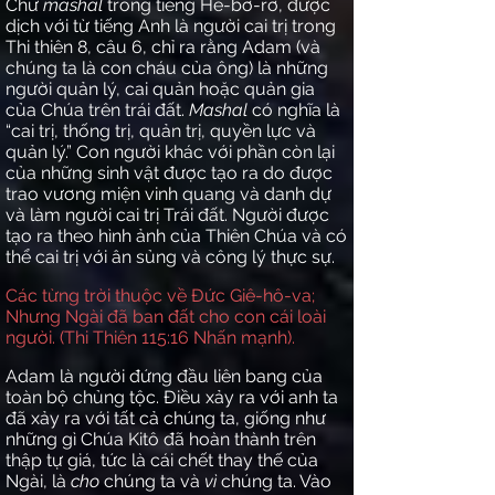
Chữ
mashal
trong tiếng Hê-bơ-rơ, được
dịch với từ tiếng Anh là người cai trị trong
Thi thiên 8, câu 6, chỉ ra rằng Adam (và
chúng ta là con cháu của ông) là những
người quản lý, cai quản hoặc quản gia
của Chúa trên trái đất.
Mashal
có nghĩa là
“cai trị, thống trị, quản trị, quyền lực và
quản lý.” Con người khác với phần còn lại
của những sinh vật được tạo ra do được
trao vương miện vinh quang và danh dự
và làm người cai trị Trái đất. Người được
tạo ra theo hình ảnh của Thiên Chúa và có
thể cai trị với ân sủng và công lý thực sự.
Các từng trời thuộc về Đức Giê-hô-va;
Nhưng Ngài đã ban đất cho con cái loài
người. (Thi Thiên 115:16 Nhấn mạnh).
Adam là người đứng đầu liên bang của
toàn bộ chủng tộc. Điều xảy ra với anh ta
đã xảy ra với tất cả chúng ta, giống như
những gì Chúa Kitô đã hoàn thành trên
thập tự giá, tức là cái chết thay thế của
Ngài, là
cho
chúng ta và
vì
chúng ta. Vào