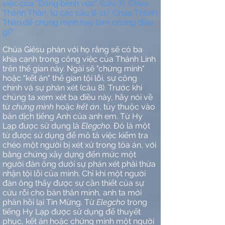
việc của “Đấng bênh vực”. (câu 7), Chúa
Thánh Thần, từ các câu 8-11? Chúa Thánh
Thần để chứng minh hay làm chứng điều
gì?
Chúa Giêsu phán với họ rằng sẽ có ba
khía cạnh trong công việc của Thánh Linh
trên thế gian này. Ngài sẽ "chứng minh"
hoặc "kết án" thế gian tội lỗi, sự công
chính và sự phán xét (câu 8). Trước khi
chúng ta xem xét ba điều này, hãy nói về
từ
chứng minh
hoặc
kết án
, tùy thuộc vào
bản dịch tiếng Anh của anh em. Từ Hy
Lạp được sử dụng là
Elegcho
. Đó là một
từ được sử dụng để mô tả việc kiểm tra
chéo một người bị xét xử trong tòa án, với
bằng chứng xây dựng đến mức một
người đàn ông dưới sự phán xét phải thừa
nhận tội lỗi của mình. Chỉ khi một người
đàn ông thấy được sự cần thiết của sự
cứu rỗi cho bản thân mình, anh ta mới
phản hồi lại Tin Mừng. Từ
Elegcho
trong
tiếng Hy Lạp được sử dụng để thuyết
phục, kết án hoặc chứng minh một người