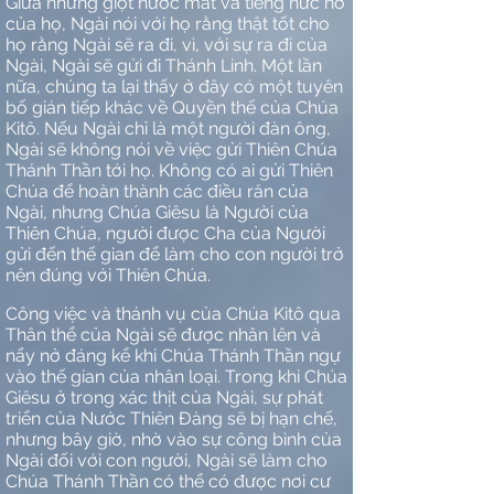
Giữa những giọt nước mắt và tiếng nức nở
của họ, Ngài nói với họ rằng thật tốt cho
họ rằng Ngài sẽ ra đi, vì, với sự ra đi của
Ngài, Ngài sẽ gửi đi Thánh Linh. Một lần
nữa, chúng ta lại thấy ở đây có một tuyên
bố gián tiếp khác về Quyền thế của Chúa
Kitô. Nếu Ngài chỉ là một người đàn ông,
Ngài sẽ không nói về việc gửi Thiên Chúa
Thánh Thần tới họ. Không có ai gửi Thiên
Chúa để hoàn thành các điều răn của
Ngài, nhưng Chúa Giêsu là Người của
Thiên Chúa, người được Cha của Người
gửi đến thế gian để làm cho con người trở
nên đúng với Thiên Chúa.
Công việc và thánh vụ của Chúa Kitô qua
Thân thể của Ngài sẽ được nhân lên và
nẩy nở đáng kể khi Chúa Thánh Thần ngự
vào thế gian của nhân loại. Trong khi Chúa
Giêsu ở trong xác thịt của Ngài, sự phát
triển của Nước Thiên Đàng sẽ bị hạn chế,
nhưng bây giờ, nhờ vào sự công bình của
Ngài đối với con người, Ngài sẽ làm cho
Chúa Thánh Thần có thể có được nơi cư