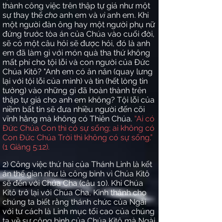
thành công việc trên thập tự giá như một
sự thay thế
cho
anh em và
vì
anh em. Khi
một người đàn ông hay một người phụ nữ
đứng trước tòa án của Chúa vào cuối đời,
sẽ có một câu hỏi sẽ được hỏi, đó là anh
em đã làm gì với món quà tha thứ không
mất phí cho tội lỗi và con người của Đức
Chúa Kitô? "Anh em có ăn năn (quay lưng
lại với tội lỗi của mình) và tin (hết lòng tin
tưởng) vào những gì đã hoàn thành trên
thập tự giá cho anh em không? Tội lỗi của
niềm bất tin sẽ đưa nhiều người đến cõi
vĩnh hằng mà không có Thiên Chúa.
“Ai có
Đức Chúa Con thì có sự sống; ai không có
Con Đức Chúa Trời thì không có sự sống.”
(1 Giăng 5:12).
2) Công việc thứ hai của Thánh Linh là kết
án thế gian như là công bình vì Chúa Kitô
sẽ đến với Chúa Cha (câu 10). Khi Chúa
Kitô trở lại với Chúa Cha, Kinh thánh cho
chúng ta biết rằng thánh chức của Ngài
với tư cách là Linh mục tối cao của chúng
ta về sự công bình của Chúa Kitô mà Ngài