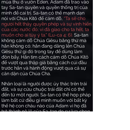
mùa thu ở vườn Eden, Adam đã trao vào
tay Sa-tan quyền và quyền thống trị của
mình để cai trị. Sa-tan có thể mạnh dạn
nói với Chúa Kitô để cám dỗ,
“Ta sẽ cho
ngươi hết thảy quyền phép và sự vinh hiển
của các nước đó; vì đã giao cho ta hết, ta
muốn cho ai tùy ý ta.” (Lu-ca 4: 6).
Sa-tan
không cám dỗ Chúa Giêsu bằng thứ mà
hắn không có; hắn đang dâng lên Chúa
Giêsu thứ gì đó trong tay để dùng làm
đòn bẩy. Hắn tìm cách cám dỗ Chúa Kitô
để vượt qua thập giá bằng cách cúi đầu
trước hắn và hành động vượt qua cả sự
căn dặn của Chúa Cha.
Nhân loại là người được ủy thác trên trái
đất, và sự cứu chuộc trái đất chỉ có thể
đến từ một người. Sa-tan có thể hợp pháp
làm bất cứ điều gì mình muốn với bất kỳ
thế hệ con cháu nào của Adam vì họ đã
trở thành nô lệ của Sa-tan do sự lựa chọn
của Adam là tuân theo Sa-tan hơn là
Thiên Chúa. Tất cả chỉ là một hành động
bất tuân. Một người đàn ông đã phải đến