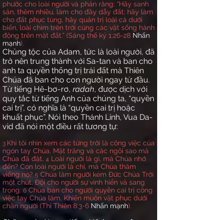
phước cho loài người và phán rằng: “Hãy sanh
sản, thêm nhiều, làm cho đầy dẫy đất; hãy làm
cho đất phục tùng, hãy quản trị loài cá dưới
biển, loài chim trên trời cùng các vật sống hành
động trên mặt đất.” (Sáng thế ký 1:26-28
Nhấn
mạnh
).
Chủng tộc của Adam, tức là loài người, đã
trở nên trung thành với Sa-tan và ban cho
anh ta quyền thống trị trái đất mà Thiên
Chúa đã ban cho con người ngay từ đầu.
Từ tiếng Hê-bơ-rơ,
radah
, được dịch với
quy tắc từ tiếng Anh của chúng ta, “quyền
cai trị”, có nghĩa là “quyền cai trị hoặc
khuất phục”. Nói theo Thánh Linh, Vua Da-
vid đã nói một điều rất tương tự:
Khi tôi nhìn xem các từng trời là công việc của
3
ngón tay Chúa, Mặt trăng và các ngôi sao mà
Chúa đã đặt,
Loài người là gì, mà Chúa nhớ
4
đến? Con loài người là chi, mà Chúa thăm
viếng nó?
Chúa làm người kém Đức Chúa Trời
5
một chút, Đội cho người sự vinh hiển và sang
trọng.
Chúa ban cho người quyền cai trị công
6
việc tay Chúa làm, Khiến muôn vật phục dưới
chân người (Thi Thiên 8:3-6
Nhấn mạnh
).