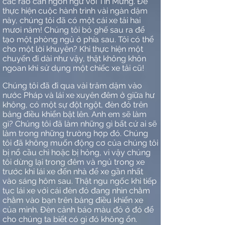
các rào cản ngôn ngữ với Tin Mừng. Để
thực hiện cuộc hành trình vài ngàn dặm
này, chúng tôi đã có một cái xe tải hai
mươi năm! Chúng tôi bỏ ghế sau ra để
tạo một phòng ngủ ở phía sau. Tôi có thể
cho một lời khuyên? Khi thực hiện một
chuyến đi dài như vậy, thật không khôn
ngoan khi sử dụng một chiếc xe tải cũ!
Chúng tôi đã đi qua vài trăm dặm vào
nước Pháp và lái xe xuyên đêm ở giữa hư
không, có một sự đột ngột, đèn đỏ trên
bảng điều khiển bật lên. Anh em sẽ làm
gì? Chúng tôi đã làm những gì bất cứ ai sẽ
làm trong những trường hợp đó. Chúng
tôi đã không muốn động cơ của chúng tôi
bị nổ cầu chì hoặc bị hỏng, vì vậy chúng
tôi dừng lại trong đêm và ngủ trong xe
trước khi lái xe đến nhà để xe gần nhất
vào sáng hôm sau. Thật ngu ngốc khi tiếp
tục lái xe với cái đèn đỏ đang nhìn chằm
chằm vào bạn trên bảng điều khiển xe
của mình. Đèn cảnh báo màu đỏ ở đó để
cho chúng ta biết có gì đó không ổn.