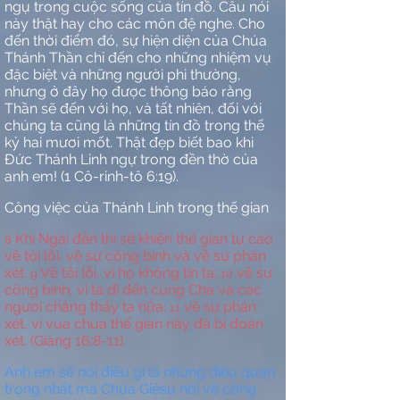
ngụ trong cuộc sống của tín đồ. Câu nói
này thật hay cho các môn đệ nghe. Cho
đến thời điểm đó, sự hiện diện của Chúa
Thánh Thần chỉ đến cho những nhiệm vụ
đặc biệt và những người phi thường,
nhưng ở đây họ được thông báo rằng
Thần sẽ đến với họ, và tất nhiên, đối với
chúng ta cũng là những tín đồ trong thế
kỷ hai mươi mốt. Thật đẹp biết bao khi
Đức Thánh Linh ngự trong đền thờ của
anh em! (1 Cô-rinh-tô 6:19).
Công việc của Thánh Linh trong thế gian
Khi Ngài đến thì sẽ khiến thế gian tự cáo
8
về tội lỗi, về sự công bình và về sự phán
xét.
Về tội lỗi, vì họ không tin ta;
về sự
9
10
công bình, vì ta đi đến cùng Cha và các
ngươi chẳng thấy ta nữa;
về sự phán
11
xét, vì vua chúa thế gian nầy đã bị đoán
xét. (Giăng 16:8-11).
Anh em sẽ nói điều gì là những điều quan
trọng nhất mà Chúa Giêsu nói về công