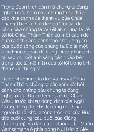
Trong đoạn trích dẫn mà chúng ta đang
nghiên cứu hôm nay, chúng ta sẽ thấy
các khía cạnh của thánh vụ của Chúa
Thánh Thần là “bật đèn đỏ,” tức là, để
cảnh báo chúng ta và kết án chúng ta về
tội lỗi. Chúa Thánh Thần có một cách để
đưa ra ánh sáng cảnh báo cho động cơ
của cuộc sống của chúng ta. Đó là một
điều khôn ngoan để dừng lại và phản ánh
tại sao có một ánh sáng cảnh báo bên
trong, tức là, niềm tin của tội lỗi trong tinh
thần của chúng ta.
Trước khi chúng ta đọc và nói về Chúa
Thánh Thần, chúng ta cần xem xét bối
cảnh cho những câu chúng ta đang
nghiên cứu. Đó là đêm qua của Chúa
Giêsu trước khi sự đóng đinh của Ngài.
Giăng, Tông đồ, nhớ lại rằng mười hai
người đã rời khỏi phòng trên, nơi của Bữa
tiệc cuối cùng (câu cuối của Giăng
chương 14), và đang trên đường đến Vườn
Gethsemane ở phía đông Núi Đền ở Giê-