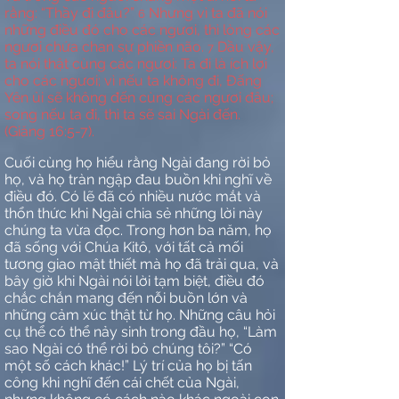
rằng: “Thầy đi đâu?”
Nhưng vì ta đã nói
6
những điều đó cho các ngươi, thì lòng các
ngươi chứa chan sự phiền não.
Dầu vậy,
7
ta nói thật cùng các ngươi: Ta đi là ích lợi
cho các ngươi; vì nếu ta không đi, Đấng
Yên ủi sẽ không đến cùng các ngươi đâu;
song nếu ta đi, thì ta sẽ sai Ngài đến.
(Giăng 16:5-7).
Cuối cùng họ hiểu rằng Ngài đang rời bỏ
họ, và họ tràn ngập đau buồn khi nghĩ về
điều đó. Có lẽ đã có nhiều nước mắt và
thổn thức khi Ngài chia sẻ những lời này
chúng ta vừa đọc. Trong hơn ba năm, họ
đã sống với Chúa Kitô, với tất cả mối
tương giao mật thiết mà họ đã trải qua, và
bây giờ khi Ngài nói lời tạm biệt, điều đó
chắc chắn mang đến nỗi buồn lớn và
những cảm xúc thật từ họ. Những câu hỏi
cụ thể có thể nảy sinh trong đầu họ, “Làm
sao Ngài có thể rời bỏ chúng tôi?” “Có
một số cách khác!” Lý trí của họ bị tấn
công khi nghĩ đến cái chết của Ngài,