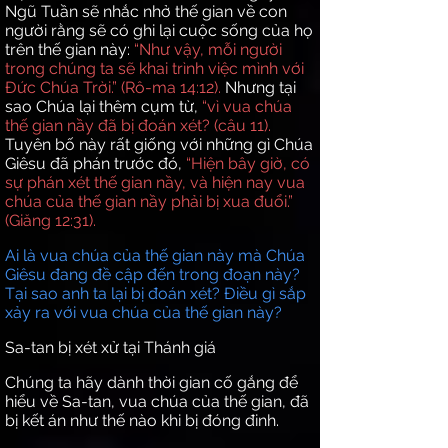
Ngũ Tuần sẽ nhắc nhở thế gian về con
người rằng sẽ có ghi lại cuộc sống của họ
trên thế gian này:
“Như vậy, mỗi người
trong chúng ta sẽ khai trình việc mình với
Đức Chúa Trời.” (Rô-ma 14:12).
Nhưng tại
sao Chúa lại thêm cụm từ,
“vì vua chúa
thế gian nầy đã bị đoán xét?
(câu 11).
Tuyên bố này rất giống với những gì Chúa
Giêsu đã phán trước đó,
“Hiện bây giờ, có
sự phán xét thế gian nầy, và hiện nay vua
chúa của thế gian nầy phải bị xua đuổi.”
(Giăng 12:31).
Ai là vua chúa của thế gian này mà Chúa
Giêsu đang đề cập đến trong đoạn này?
Tại sao anh ta lại bị đoán xét? Điều gì sắp
xảy ra với vua chúa của thế gian này?
Sa-tan bị xét xử tại Thánh giá
Chúng ta hãy dành thời gian cố gắng để
hiểu về Sa-tan, vua chúa của thế gian, đã
bị kết án như thế nào khi bị đóng đinh.