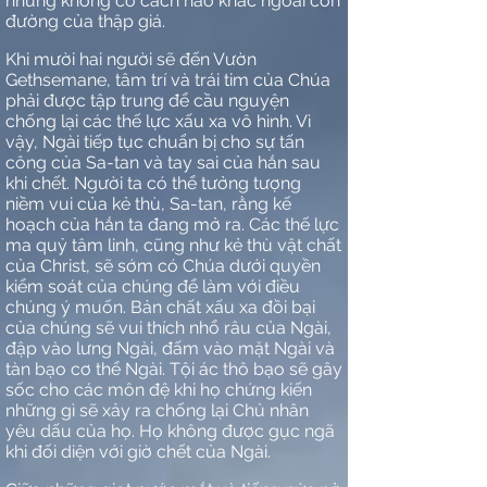
nhưng không có cách nào khác ngoài con
đường của thập giá.
Khi mười hai người sẽ đến Vườn
Gethsemane, tâm trí và trái tim của Chúa
phải được tập trung để cầu nguyện
chống lại các thế lực xấu xa vô hình. Vì
vậy, Ngài tiếp tục chuẩn bị cho sự tấn
công của Sa-tan và tay sai của hắn sau
khi chết. Người ta có thể tưởng tượng
niềm vui của kẻ thù, Sa-tan, rằng kế
hoạch của hắn ta đang mở ra. Các thế lực
ma quỷ tâm linh, cũng như kẻ thù vật chất
của Christ, sẽ sớm có Chúa dưới quyền
kiểm soát của chúng để làm với điều
chúng ý muốn. Bản chất xấu xa đồi bại
của chúng sẽ vui thích nhổ râu của Ngài,
đập vào lưng Ngài, đấm vào mặt Ngài và
tàn bạo cơ thể Ngài. Tội ác thô bạo sẽ gây
sốc cho các môn đệ khi họ chứng kiến
những gì sẽ xảy ra chống lại Chủ nhân
yêu dấu của họ. Họ không được gục ngã
khi đối diện với giờ chết của Ngài.