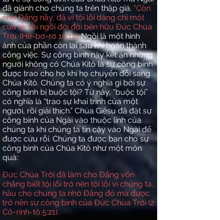
đã giành cho chúng ta trên thập giá.
“Còn
như Đấng nầy, đã vì tội lỗi dâng chỉ một
của lễ, rồi ngồi đời đời bên hữu Đức Chúa
Trời. (Hê-bơ-rơ 10:12).
Ngồi là một hình
ảnh của phần còn lại sau khi hoàn thành
công việc. Sự công bình này kết án những
người không có Chúa Kitô là sự công bình
được trao cho họ khi họ chuyển đổi sang
Chúa Kitô. Chúng ta có ý nghĩa gì bởi sự
công bình bị buộc tội? Từ này, “buộc tội”
có nghĩa là “trao sự khai trình của một
người, rồi giải thích.” Chúa Giêsu đã đặt sự
công bình của Ngài vào thuộc linh của
chúng ta khi chúng ta tin cậy vào Ngài để
được cứu rỗi. Chúng ta được ban cho sự
công bình của Chúa Kitô như một món
quà:
Đức Chúa Trời đã làm cho Đấng vốn
chẳng biết tội lỗi trở nên tội lỗi vì chúng ta,
hầu cho chúng ta nhờ Đấng đó mà được
trở nên sự công bình của Đức Chúa Trời (2
Cô-rinh-tô 5:21).