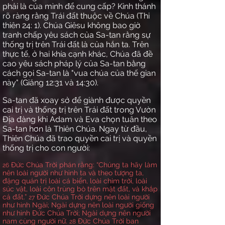
phải là của mình để cung cấp? Kinh thánh
rõ ràng rằng Trái đất thuộc về Chúa (Thi
thiên 24: 1). Chúa Giêsu không bao giờ
tranh chấp yêu sách của Sa-tan rằng sự
thống trị trên Trái đất là của hắn ta. Trên
thực tế, ở hai khía cạnh khác, Chúa đã đề
cao yêu sách pháp lý của Sa-tan bằng
cách gọi Sa-tan là "vua chúa của thế gian
này" (Giăng 12:31 và 14:30).
Sa-tan đã xoay sở để giành được quyền
cai trị và thống trị trên Trái đất trong Vườn
Địa đàng khi Adam và Eva chọn tuân theo
Sa-tan hơn là Thiên Chúa. Ngay từ đầu,
Thiên Chúa đã trao quyền cai trị và quyền
thống trị cho con người:
Đức Chúa Trời phán rằng: “Chúng ta hãy làm
26
nên loài người như hình ta và theo tượng ta,
đặng quản trị loài cá biển, loài chim trời, loài
súc vật, loài côn trùng bò trên mặt đất, và khắp
cả đất.”
Đức Chúa Trời dựng nên loài người
27
như hình Ngài; Ngài dựng nên loài người giống
như hình Đức Chúa Trời; Ngài dựng nên người
nam cùng người nữ.
Đức Chúa Trời ban
28