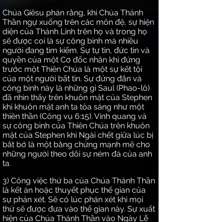
Chúa Giêsu phán rằng, khi Chúa Thánh
Thần ngự xuống trên các môn đệ, sự hiện
diện của Thánh Linh trên họ và trong họ
sẽ được coi là sự công bình mà nhiều
người đang tìm kiếm. Sự tự tin, đức tin và
quyền của một Cơ đốc nhân khi đứng
trước một Thiên Chúa là một sự kết tội
của một người bất tin. Sự đứng đắn và
công bình này là những gì Saul (Phao-lô)
đã nhìn thấy trên khuôn mặt của Stephen
khi khuôn mặt anh ta tỏa sáng như một
thiên thần (Công vụ 6:15). Vinh quang và
sự công bình của Thiên Chúa trên khuôn
mặt của Stephen khi Ngài chết giữa lúc bị
bắt bớ là một bằng chứng mạnh mẽ cho
những người theo dõi sự ném đá của anh
ta.
3) Công việc thứ ba của Chúa Thánh Thần
là kết án hoặc thuyết phục thế gian của
sự phán xét. Sẽ có lúc phán xét khi mọi
thứ sẽ được đưa vào thế gian này. Sự xuất
hiện của Chúa Thánh Thần vào Ngày Lễ