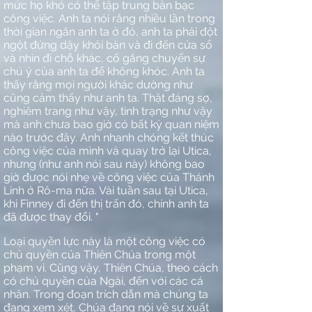
mức họ khó có thể tập trung bàn bạc
công việc. Anh ta nói rằng nhiều lần trong
thời gian ngắn anh ta ở đó, anh ta phải đột
ngột đứng dậy khỏi bàn và đi đến cửa sổ
và nhìn đi chỗ khác, cố gắng chuyển sự
chú ý của anh ta để không khóc. Anh ta
thấy rằng mọi người khác dường như
cũng cảm thấy như anh ta. Thật đáng sợ,
nghiêm trang như vậy, tình trạng như vậy
mà anh chưa bao giờ có bất kỳ quan niệm
nào trước đây. Anh nhanh chóng kết thúc
công việc của mình và quay trở lại Utica,
nhưng (như anh nói sau này) không bao
giờ được nói nhẹ về công việc của Thánh
Linh ở Rô-ma nữa. Vài tuần sau tại Utica,
khi Finney đi đến thị trấn đó, chính anh ta
đã được thay đổi. "
Loại quyền lực này là một công việc có
chủ quyền của Thiên Chúa trong một
phạm vi. Cũng vậy, Thiên Chúa, theo cách
có chủ quyền của Ngài, đến với các cá
nhân. Trong đoạn trích dẫn mà chúng ta
đang xem xét, Chúa đang nói về sự xuất