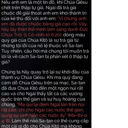
Nếu anh em là một tín đồ, khi Chúa Giêsu
chết trên thập tự giá, Ngài đã trả giá
chuộc để giải thoát anh em khỏi thành trì
của kẻ thù đối với anh em:
“Vì chưng anh
em đã được chuộc bằng giá cao rồi. Vậy,
hãy lấy thân thể mình làm sáng danh Đức
Chúa Trời. (1 Cô-rinh-tô 6:20);
dòng máu
quý giá của Chúa Kitô là sự trả giá từ
những tội lỗi của nô lệ thuộc về Sa-tan.
Tuy nhiên, câu hỏi mà chúng tôi muốn trả
lời là về cách Sa-tan bị phán xét ở thập tự
giá?
Chúng ta hãy quay trở lại sự khởi đầu của
thánh vụ Chúa Giêsu. Khi ma quỷ đang
cám dỗ Chúa Giêsu trên sa mạc, Sa-tan
đã đưa Chúa Kitô đến một ngọn núi rất
cao và cho Ngài thấy tất cả các vương
quốc trên thế gian và sự huy hoàng của
chúng.
“Ma quỉ lại đem Ngài lên trên núi
rất cao, chỉ cho Ngài các nước thế gian,
cùng sự vinh hiển các nước ấy” (Ma-thi-ơ
4: 8).
Làm thế nào Sa-tan có thể cung cấp
một cái gì đó cho Chúa Kitô mà không