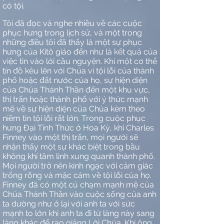
có tội.
Tôi đã đọc và nghe nhiều về các cuộc
phục hưng trong lịch sử, và một trong
những điều tôi đã thấy là một sự phục
hưng của Kitô giáo đến như là kết quả của
việc tin vào lời cầu nguyện. Khi một cơ thể
tín đồ kêu lên với Chúa vì tội lỗi của thành
phố hoặc đất nước của họ, sự hiện diện
của Chúa Thánh Thần đến một khu vực,
thị trấn hoặc thành phố với ý thức mạnh
mẽ về sự hiện diện của Chúa kèm theo
niềm tin tội lỗi rất lớn. Trong cuộc phục
hưng Đại Tỉnh Thức ở Hoa Kỳ, khi Charles
Finney vào một thị trấn, mọi người sẽ
nhận thấy một sự khác biệt trong bầu
không khí tâm linh xung quanh thành phố.
Mọi người trở nên kinh ngạc với cảm giác
trống rỗng và mặc cảm về tội lỗi của họ.
Finney đã có một cú chạm mạnh mẽ của
Chúa Thánh Thần vào cuộc sống của anh
ta dường như ở lại với anh ta với sức
mạnh to lớn khi anh ta đi từ làng này sang
làng khác để rao giảng Lời Chúa. Khi ông