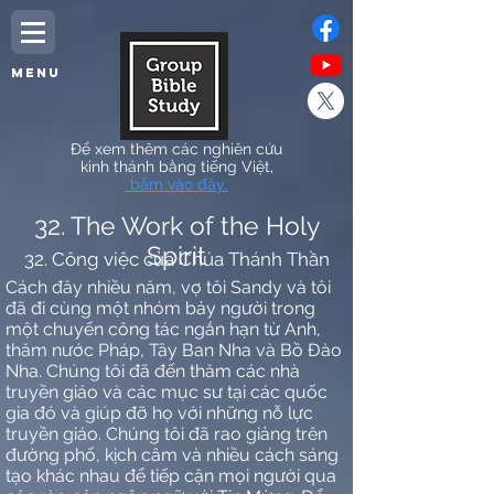
MENU
Để xem thêm các nghiên cứu
kinh thánh bằng tiếng Việt,
bấm vào đây.
32. The Work of the Holy
Spirit
32. Công việc của Chúa Thánh Thần
Cách đây nhiều năm, vợ tôi Sandy và tôi
đã đi cùng một nhóm bảy người trong
một chuyến công tác ngắn hạn từ Anh,
thăm nước Pháp, Tây Ban Nha và Bồ Đào
Nha. Chúng tôi đã đến thăm các nhà
truyền giáo và các mục sư tại các quốc
gia đó và giúp đỡ họ với những nỗ lực
truyền giáo. Chúng tôi đã rao giảng trên
đường phố, kịch câm và nhiều cách sáng
tạo khác nhau để tiếp cận mọi người qua