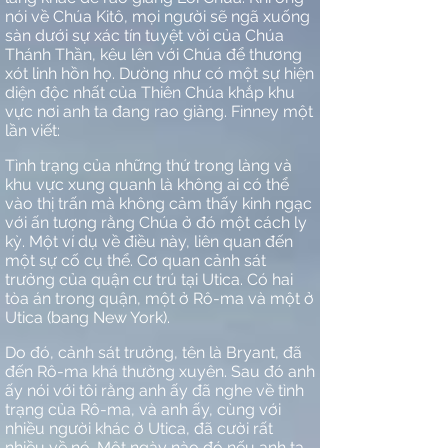
nói về Chúa Kitô, mọi người sẽ ngã xuống
sàn dưới sự xác tín tuyệt vời của Chúa
Thánh Thần, kêu lên với Chúa để thương
xót linh hồn họ. Dường như có một sự hiện
diện độc nhất của Thiên Chúa khắp khu
vực nơi anh ta đang rao giảng. Finney một
lần viết:
Tình trạng của những thứ trong làng và
khu vực xung quanh là không ai có thể
vào thị trấn mà không cảm thấy kinh ngạc
với ấn tượng rằng Chúa ở đó một cách ly
kỳ. Một ví dụ về điều này, liên quan đến
một sự cố cụ thể. Cơ quan cảnh sát
trưởng của quận cư trú tại Utica. Có hai
tòa án trong quận, một ở Rô-ma và một ở
Utica (bang New York).
Do đó, cảnh sát trưởng, tên là Bryant, đã
đến Rô-ma khá thường xuyên. Sau đó anh
ấy nói với tôi rằng anh ấy đã nghe về tình
trạng của Rô-ma, và anh ấy, cùng với
nhiều người khác ở Utica, đã cười rất
nhiều về nó. Một ngày nào đó nếu anh ta