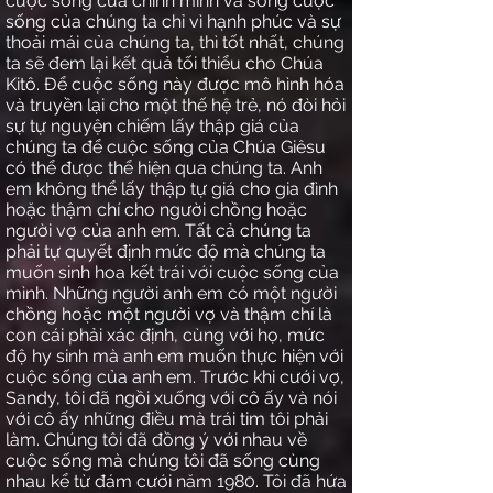
cuộc sống của chính mình và sống cuộc
sống của chúng ta chỉ vì hạnh phúc và sự
thoải mái của chúng ta, thì tốt nhất, chúng
ta sẽ đem lại kết quả tối thiểu cho Chúa
Kitô. Để cuộc sống này được mô hình hóa
và truyền lại cho một thế hệ trẻ, nó đòi hỏi
sự tự nguyện chiếm lấy thập giá của
chúng ta để cuộc sống của Chúa Giêsu
có thể được thể hiện qua chúng ta. Anh
em không thể lấy thập tự giá cho gia đình
hoặc thậm chí cho người chồng hoặc
người vợ của anh em. Tất cả chúng ta
phải tự quyết định mức độ mà chúng ta
muốn sinh hoa kết trái với cuộc sống của
mình. Những người anh em có một người
chồng hoặc một người vợ và thậm chí là
con cái phải xác định, cùng với họ, mức
độ hy sinh mà anh em muốn thực hiện với
cuộc sống của anh em. Trước khi cưới vợ,
Sandy, tôi đã ngồi xuống với cô ấy và nói
với cô ấy những điều mà trái tim tôi phải
làm. Chúng tôi đã đồng ý với nhau về
cuộc sống mà chúng tôi đã sống cùng
nhau kể từ đám cưới năm 1980. Tôi đã hứa