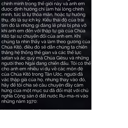
chính mình trong thế giới này và anh em
được định hướng chỉ làm hài lòng chính
mình, tức là tự thỏa mãn, hoặc tự hưởng
thụ, đó là sự ích kỷ. Kiểu thái độ của trái
tim đó là những gì đáng lẽ phải bị phá vỡ
khi anh em đến với thập tự giá của Chúa
Kitô tại sự chuyển đổi của anh em. Khi
chúng ta nhìn thấy và làm theo gương của
Chúa Kitô, điều đó sẽ dẫn chúng ta chiến
thắng hệ thống thế gian và các thế lực
satan và ác quỷ mà Chúa Giêsu và những
người theo Ngài đang chiến đấu. Tôi có thể
cho anh em nhiều ví dụ về các môn đệ
của Chúa Kitô trong Tân Ước, người đã
vác thập giá của họ, nhưng thay vào đó,
hãy để tôi chia sẻ câu chuyện đầy cảm
hứng của một mục sư đã đối mặt với chủ
nghĩa Cộng sản ở đất nước Ru-ma-ni vào
những năm 1970:
Mục sư Tson của Ru-ma-ni
Đó là vào cuối mùa hè năm 1977, và Ru-
ma-ni nằm dưới sự cai trị của cộng sản khi