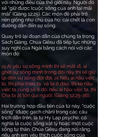
với những điều của thế giới này. Người đó
sẽ “giữ được (cuộc sống của anh ta) mãi
mãi” (Giăng 12:25). Các môn đệ phải trở
nên giống như chủ của họ; cái chết là con
đường dẫn đến sự sống.
Quay trở lại đoạn dẫn của chúng ta trong
Sách Giăng, Chúa Giêsu đã tiếp tục những
suy nghĩ của Ngài bằng cách nói với các
môn đệ:
Ai yêu sự sống mình thì sẽ mất đi, ai
25
ghét sự sống mình trong đời nầy thì sẽ giữ
lại đến sự sống đời đời.
Nếu ai hầu việc
26
ta, thì phải theo ta, và ta ở đâu, thì kẻ hầu
việc ta cũng sẽ ở đó; nếu ai hầu việc ta, thì
Cha ta ắt tôn quí người. (Giăng 12:25-26).
Hai trường hợp đầu tiên của từ này, “cuộc
sống” (được gạch chân) trong các câu
trích dẫn trên, là từ Hy Lạp psyche, có
nghĩa là cuộc sống vật lý hoặc một cuộc
sống tự thân. Chúa Giêsu đang nói rằng,
nếu anh em yêu thích cuộc sống của