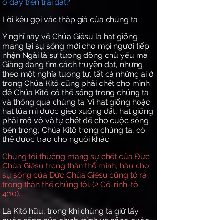
ở đây trên trái đất?
Lời kêu gọi vác thập giá của chúng ta
Ý nghĩ này về Chúa Giêsu là hạt giống
mang lại sự sống mới cho mọi người tiếp
nhận Ngài là sự tương đồng chủ yếu mà
Giăng đang tìm cách truyền đạt, nhưng
theo một nghĩa tương tự, tất cả những ai ở
trong Chúa Kitô cũng phải chết cho mình
để Chúa Kitô có thể sống trong chúng ta
và thông qua chúng ta. Vì hạt giống hoặc
hạt lúa mì được gieo xuống đất, hạt giống
phải mở vỏ và tự chết để cho cuộc sống
bên trong, Chúa Kitô trong chúng ta, có
thể được trao cho người khác.
Chúng tôi thường mang sự chết của Đức
Chúa Giêsu trong thân thể mình, hầu cho
sự sống của Đức Chúa Giêsu cũng tỏ ra
trong thân thể chúng tôi. (2 Cô-rinh-tô
4:10).
Là Kitô hữu, trong khi chúng ta giữ lấy