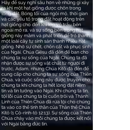
Hãy để suy nghĩ sâu hơn về những gì xảy
ra khi một hạt giống được chôn trong
lòng đất. Bóng tối của ngôi mộ, thời gian
và các yếu tố trong đất hoạt động trên
hạt giống cho đến khi lớp vỏ trấu bên
ngoài mở ra, và sự sống bên trong hạt
giống nảy mầm và phát triển để trở thành
một loài cây tự sinh sản thành nhiều hạt
giống. Nhờ sự chết, chôn cất và phục sinh
của Ngài, Chúa Giêsu đã đến để ban cho
chúng ta sự sống của Ngài. Chúng ta đã
nhận được sự sống vật chất từ người đi
trước, Adam, nhưng Chúa Kitô đã đến để
cung cấp cho chúng ta sự sống của Thiên
Chúa, và cuộc sống này được truyền cho
chúng ta khi chúng ta hết lòng đặt niềm
tin và tin tưởng vào Ngài. Khi chúng ta tin,
tội lỗi của chúng ta bị cuốn trôi và Thánh
Linh của Thiên Chúa đã rửa tội cho chúng
ta vào cơ thể tinh thần của Thân thể Chúa
Kitô (1 Cô-rinh-tô 12:13). Sự sống của Thiên
Chúa chảy vào mỗi chúng ta được kết nối
với Ngài bằng đức tin.