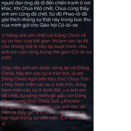
người đàn ông đã đi đến chiến tranh ở nơi
khác. Khi Chúa Kitô chết, Chúa cũng thấy
anh em cũng đã chết. Sứ đồ Phao-lô đã
giải thích những sự thật này trong bức thư
của mình gửi cho Giáo hội Cô-lô-se:
Ví bằng anh em chết với Đấng Christ về
sự sơ học của thế gian, thì làm sao lại để
cho những thể lệ nầy ép buột mình, như
anh em còn sống trong thế gian (Cô-lô-se
2:20).
Vậy nếu anh em được sống lại với Đấng
1
Christ, hãy tìm các sự ở trên trời, là nơi
Đấng Christ ngồi bên hữu Đức Chúa Trời.
Hãy ham mến các sự ở trên trời, đừng
2
ham mến các sự ở dưới đất;
vì anh em
3
đã chết, sự sống mình đã giấu với Đấng
Christ trong Đức Chúa Trời.
Khi nào
4
Đấng Christ, là sự sống của anh em, sẽ
hiện ra, bấy giờ anh em cũng sẽ hiện ra
với Ngài trong sự vinh hiển. (Cô-lô-se 3:1-
4).