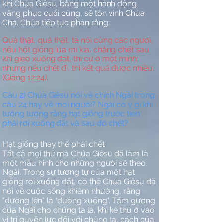
khi Chúa Giêsu, bằng một hành động
vâng phục cuối cùng, sẽ tôn vinh Chúa
Cha. Chúa tiếp tục phán rằng:
Quả thật, quả thật, ta nói cùng các ngươi,
nếu hột giống lúa mì kia, chẳng chết sau
khi gieo xuống đất, thì cứ ở một mình;
nhưng nếu chết đi, thì kết quả được nhiều.
(Giăng 12:24).
Câu 2) Chúa Giêsu nói về chính Ngài trong
câu 24 hay về mọi người? Ngài có ý gì khi
tưởng tượng rằng hạt giống trước tiên
phải rơi xuống đất và sau đó chết?
Hạt giống thay thế phải chết
Tất cả mọi thứ mà Chúa Giêsu đã làm là
một mẫu hình cho những người sẽ theo
Ngài. Trong sự tương tự của một hạt
giống rơi xuống đất, có thể Chúa Giêsu đã
nói về cuộc sống khiêm nhường, rằng
"đường lên" là "đường xuống". Tấm gương
của Ngài cho chúng ta là, khi kẻ thù ở vào
vị trí quyền lực đối với chúng ta, cách của