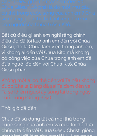
Câu 1) Điều gì thu hút anh em đến với
Chúa Giêsu? Có phải là do một nhu cầu
cụ thể trong cuộc sống của anh em? Chia
sẻ những gì đã thu hút anh em đến với
con người của Chúa Giêsu Kitô.
Bất cứ điều gì anh em nghĩ rằng chính
điều đó đã lôi kéo anh em đến với Chúa
Giêsu, đó là Chúa làm việc trong anh em,
vì không ai đến với Chúa Kitô mà không
có công việc của Chúa trong anh em để
đưa người đó đến với Chúa Kitô. Chúa
Giêsu phán:
Không một ai có thể đến với Ta nếu không
được Cha là Đấng đã sai Ta đem đến và
Ta sẽ khiến người ấy sống lại trong ngày
cuối cùng (Giăng 6:44).
Thời giờ đã đến
Chúa đã sử dụng tất cả mọi thứ trong
cuộc sống của anh em và của tôi để đưa
chúng ta đến với Chúa Giêsu Christ, giống