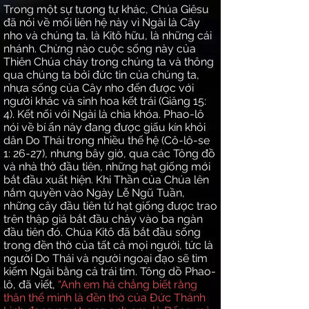
Trong một sự tương tự khác, Chúa Giêsu
đã nói về mối liên hệ này vì Ngài là Cây
nho và chúng ta, là Kitô hữu, là những cái
nhánh. Chừng nào cuộc sống này của
Thiên Chúa chảy trong chúng ta và thông
qua chúng ta bởi đức tin của chúng ta,
nhựa sống của Cây nho đến được với
người khác và sinh hoa kết trái (Giăng 15:
4). Kết nối với Ngài là chìa khóa. Phao-lô
nói về bí ẩn này đang được giấu kín khỏi
dân Do Thái trong nhiều thế hệ (Cô-lô-se
1: 26-27), nhưng bây giờ, qua các Tông đồ
và nhà thờ đầu tiên, những hạt giống mới
bắt đầu xuất hiện. Khi Thần của Chúa lên
nắm quyền vào Ngày Lễ Ngũ Tuần,
những cây đầu tiên từ hạt giống được trao
trên thập giá bắt đầu chảy vào ba ngàn
đầu tiên đó. Chúa Kitô đã bắt đầu sống
trong đền thờ của tất cả mọi người, tức là
người Do Thái và người ngoại đạo sẽ tìm
kiếm Ngài bằng cả trái tim. Tông dồ Phao-
lô, đã viết,
“Anh em há chẳng biết rằng
thân thể mình là đền thờ của Đức Thánh