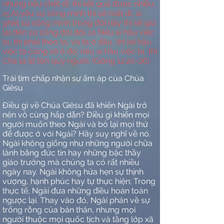
nhưng nếu chết đi, thì kết quả được nhiều.
Ai yêu sự sống mình thì sẽ mất đi, ai
25
ghét sự sống mình trong đời nầy thì sẽ giữ
lại đến sự sống đời đời.
Nếu ai hầu việc
26
ta, thì phải theo ta, và ta ở đâu, thì kẻ hầu
việc ta cũng sẽ ở đó; nếu ai hầu việc ta, thì
Cha ta ắt tôn quý người. (Giăng 12:20-26).
Trái tim chấp nhận sự ấm áp của Chúa
Giêsu
Điều gì về Chúa Giêsu đã khiến Ngài trở
nên vô cùng hấp dẫn? Điều gì khiến mọi
người muốn theo Ngài và bỏ lại mọi thứ
để được ở với Ngài? Hãy suy nghĩ về nó.
Ngài không giống như những người chữa
lành bằng đức tin hay những bậc thầy
giáo trưởng mà chúng ta có rất nhiều
ngày nay. Ngài không hứa hẹn sự thịnh
vượng, hạnh phúc hay tự thực hiện; Trong
thực tế, Ngài đưa những điều hoàn toàn
ngược lại. Thay vào đó, Ngài phán về sự
trống rỗng của bản thân, nhưng mọi
người thuộc mọi quốc tịch và tầng lớp xã