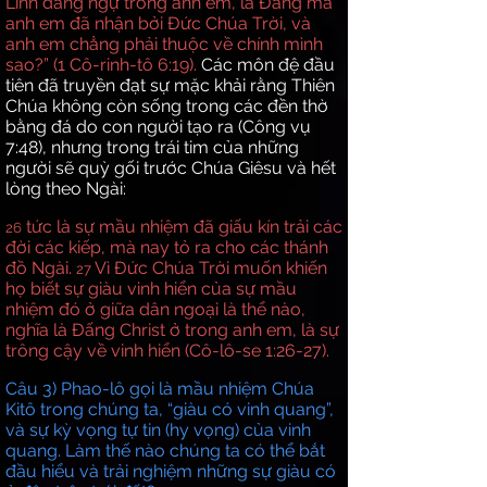
Linh đang ngự trong anh em, là Đấng mà
anh em đã nhận bởi Đức Chúa Trời, và
anh em chẳng phải thuộc về chính mình
sao?” (1 Cô-rinh-tô 6:19).
Các môn đệ đầu
tiên đã truyền đạt sự mặc khải rằng Thiên
Chúa không còn sống trong các đền thờ
bằng đá do con người tạo ra (Công vụ
7:48), nhưng trong trái tim của những
người sẽ quỳ gối trước Chúa Giêsu và hết
lòng theo Ngài:
tức là sự mầu nhiệm đã giấu kín trải các
26
đời các kiếp, mà nay tỏ ra cho các thánh
đồ Ngài.
Vì Đức Chúa Trời muốn khiến
27
họ biết sự giàu vinh hiển của sự mầu
nhiệm đó ở giữa dân ngoại là thể nào,
nghĩa là Đấng Christ ở trong anh em, là sự
trông cậy về vinh hiển (Cô-lô-se 1:26-27).
Câu 3) Phao-lô gọi là mầu nhiệm Chúa
Kitô trong chúng ta, “giàu có vinh quang”,
và sự kỳ vọng tự tin (hy vọng) của vinh
quang. Làm thế nào chúng ta có thể bắt
đầu hiểu và trải nghiệm những sự giàu có