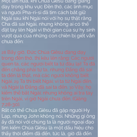
Một lần nữa, khi Chúa Giêsu đang giảng
dạy trong khu vực Đền thờ, các linh mục
và người Pha-ri-si đã tìm cách bắt giữ
Ngài sau khi Ngài nói với họ sự thật rằng
Cha đã sai Ngài, nhưng không ai có thể
đặt tay lên Ngài vì thời gian của sự hy sinh
vượt qua của những con chiên bị giết vẫn
chưa đến:
Bấy giờ, Đức Chúa Giêsu đang dạy
28
trong đền thờ, thì kêu lên rằng: Các ngươi
quen ta, các ngươi biết ta từ đâu lại! Ta đã
đến chẳng phải tự ta, nhưng Đấng đã sai
ta đến là thật, mà các ngươi không biết
Ngài.
Ta thì biết Ngài; vì ta từ Ngài đến,
29
và Ngài là Đấng đã sai ta đến.
Vậy, họ
30
kiếm thế bắt Ngài; nhưng không ai tra tay
trên Ngài, vì giờ Ngài chưa đến. (Giăng
7:28-30).
Rất có thể Chúa Giêsu đã gặp người Hy
Lạp, nhưng John không nói. Những gì ông
ấy đã nói với chúng ta là người ngoại đạo
tìm kiếm Chúa Giêsu là một dấu hiệu cho
thấy thời điểm đã đến, tức là, giờ đã đến