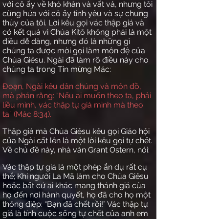
với cô ấy về khó khăn và vất vả, nhưng tôi
cũng hứa với cô ấy tình yêu và sự chung
thủy của tôi. Lời kêu gọi vác thập giá và
có kết quả vì Chúa Kitô không phải là một
điều dễ dàng, nhưng đó là những gì
chúng ta được mời gọi làm môn đệ của
Chúa Giêsu. Ngài đã làm rõ điều này cho
chúng ta trong Tin mừng Mác:
Đoạn, Ngài kêu dân chúng và môn đồ,
mà phán rằng: “Nếu ai muốn theo ta, phải
liều mình, vác thập tự giá mình mà theo
ta” (Mác 8:34).
Thập giá mà Chúa Giêsu kêu gọi Giáo hội
của Ngài cất lên là một lời kêu gọi tự chết.
Về chủ đề này, nhà văn Grant Ostern, nói:
Vác thập tự giá là một phép ẩn dụ rất cụ
thể; Khi người La Mã làm cho Chúa Giêsu
hoặc bất cứ ai khác mang thánh giá của
họ đến nơi hành quyết, họ đã cho họ một
thông điệp: “Bạn đã chết rồi!” Vác thập tự
giá là tính cuộc sống tự chết của anh em