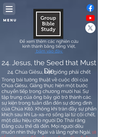
MENU
Để xem thêm các nghiên cứu
kinh thánh bằng tiếng Việt,
bấm vào đây.
24. Jesus, the Seed that Must
Die
24. Chúa Giêsu, hạt giống phải chết
Trong bài tường thuật về cuộc đời của
Chúa Giêsu, Giăng thực hiện một bước
chuyển tiếp trong chương mười hai. Sự
tập trung của ông bây giờ trở thành các
sự kiện trong tuần dẫn đến sự đóng đinh
của Chúa Kitô. Không khí tràn đầy sự phấn
khích sau khi La-xa-rơ sống lại từ cõi chết,
một dấu hiệu cho người Do Thái rằng
Đấng cứu thế đã đến. Mọi người đều
muốn nhìn thấy Ngài và lắng nghe Ngài.
18