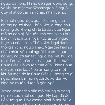
người đàn ông khi họ đến gần dòng sông,
và khuôn mặt của Washington là người
duy nhất có cái nhìn chấp nhận về nó.
Khi một người đọc qua lời chứng của
những người theo Chúa Kitô, dường như
rõ ràng đó không chỉ là lời dạy của Ngài
mà họ còn bị lôi cuốn, mà còn bị thu hút
bởi tính cách của Ngài, tức là con người
thực sự của chính Chúa Kitô. Ngài dành
thời gian cho người khác. Ngài thể hiện sự
chấp nhận với mọi người: trẻ em, người
nghèo, người tàn tật, người bại liệt, hủi, gái
mại dâm và thậm chí cả người thu thuế.
Chúa Giêsu là khuôn mặt của Thiên Chúa
đối với nhân loại. Nếu ân sủng có một
khuôn mặt, đó là Chúa Giêsu. Không có gì
ngạc nhiên khi mọi người đổ xô đến với
Ngài và muốn được ở gần Ngài.
Trong đoạn trích dẫn mà chúng ta đang
nghiên cứu, một số người Hy Lạp đã đến
Lễ Vượt qua. Đây không phải là người Do
Thái nói tiếng Hi Lạp, mà là người ngoại