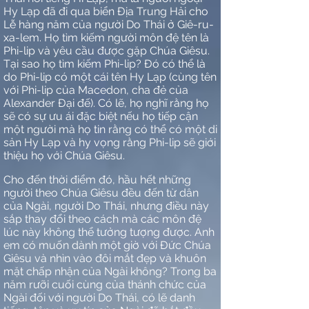
Hy Lạp đã đi qua biển Địa Trung Hải cho
Lễ hàng năm của người Do Thái ở Giê-ru-
xa-lem. Họ tìm kiếm người môn đệ tên là
Phi-lip và yêu cầu được gặp Chúa Giêsu.
Tại sao họ tìm kiếm Phi-lip? Đó có thể là
do Phi-lip có một cái tên Hy Lạp (cùng tên
với Phi-lip của Macedon, cha đẻ của
Alexander Đại đế). Có lẽ, họ nghĩ rằng họ
sẽ có sự ưu ái đặc biệt nếu họ tiếp cận
một người mà họ tin rằng có thể có một di
sản Hy Lạp và hy vọng rằng Phi-lip sẽ giới
thiệu họ với Chúa Giêsu.
Cho đến thời điểm đó, hầu hết những
người theo Chúa Giêsu đều đến từ dân
của Ngài, người Do Thái, nhưng điều này
sắp thay đổi theo cách mà các môn đệ
lúc này không thể tưởng tượng được. Anh
em có muốn dành một giờ với Đức Chúa
Giêsu và nhìn vào đôi mắt đẹp và khuôn
mặt chấp nhận của Ngài không? Trong ba
năm rưỡi cuối cùng của thánh chức của
Ngài đối với người Do Thái, có lẽ danh