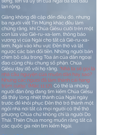
tiếng, tên và uy tín của Ngài đã bắt đầu
lan rộng.
Giăng không đề cập đến điều đó, nhưng
ba người viết Tin Mừng khác đều làm
chứng rằng, khi Chúa Giêsu cưỡi trên một
con lừa vào Giê-ru-xa-lem, thông báo
vương vị của Ngài cho tất cả Giê-ru-xa-
lem, Ngài vào khu vực Đền thờ và lật
ngược các bàn đổi tiền. Những người bán
chim bồ câu trong Tòa án của dân ngoại
đạo cũng chịu chung số phận. Chúa
Giêsu dạy dỗ với họ rằng,
“Nhà ta sẽ gọi là
nhà cầu nguyện của muôn dân hay sao?
Nhưng các ngươi đã làm thành cái hang
trộm cướp.” (Mác 11:17).
Có thể là những
người đàn ông đang tìm kiếm Chúa Giêsu
đã thấy lòng nhiệt thành của Ngài ngày
trước để khôi phục Đền thờ trở thành một
ngôi nhà nơi tất cả mọi người có thể thờ
phượng Chúa chứ không chỉ là người Do
Thái. Thiên Chúa mong muốn rằng tất cả
các quốc gia nên tìm kiếm Ngài.