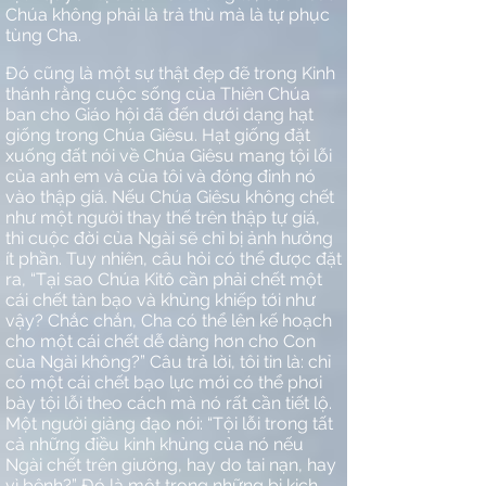
Chúa không phải là trả thù mà là tự phục
tùng Cha.
Đó cũng là một sự thật đẹp đẽ trong Kinh
thánh rằng cuộc sống của Thiên Chúa
ban cho Giáo hội đã đến dưới dạng hạt
giống trong Chúa Giêsu. Hạt giống đặt
xuống đất nói về Chúa Giêsu mang tội lỗi
của anh em và của tôi và đóng đinh nó
vào thập giá. Nếu Chúa Giêsu không chết
như một người thay thế trên thập tự giá,
thì cuộc đời của Ngài sẽ chỉ bị ảnh hưởng
ít phần. Tuy nhiên, câu hỏi có thể được đặt
ra, “Tại sao Chúa Kitô cần phải chết một
cái chết tàn bạo và khủng khiếp tới như
vậy? Chắc chắn, Cha có thể lên kế hoạch
cho một cái chết dễ dàng hơn cho Con
của Ngài không?” Câu trả lời, tôi tin là: chỉ
có một cái chết bạo lực mới có thể phơi
bày tội lỗi theo cách mà nó rất cần tiết lộ.
Một người giảng đạo nói: “Tội lỗi trong tất
cả những điều kinh khủng của nó nếu
Ngài chết trên giường, hay do tai nạn, hay
vì bệnh?” Đó là một trong những bi kịch