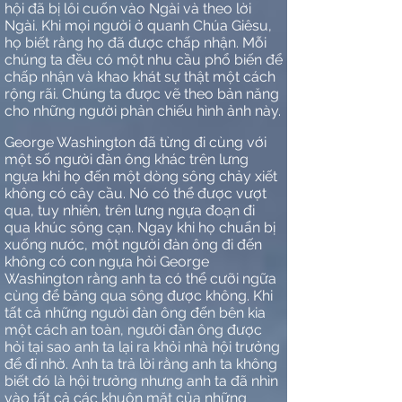
hội đã bị lôi cuốn vào Ngài và theo lời
Ngài. Khi mọi người ở quanh Chúa Giêsu,
họ biết rằng họ đã được chấp nhận. Mỗi
chúng ta đều có một nhu cầu phổ biến để
chấp nhận và khao khát sự thật một cách
rộng rãi. Chúng ta được vẽ theo bản năng
cho những người phản chiếu hình ảnh này.
George Washington đã từng đi cùng với
một số người đàn ông khác trên lưng
ngựa khi họ đến một dòng sông chảy xiết
không có cây cầu. Nó có thể được vượt
qua, tuy nhiên, trên lưng ngựa đoạn đi
qua khúc sông cạn. Ngay khi họ chuẩn bị
xuống nước, một người đàn ông đi đến
không có con ngựa hỏi George
Washington rằng anh ta có thể cưỡi ngữa
cùng để băng qua sông được không. Khi
tất cả những người đàn ông đến bên kia
một cách an toàn, người đàn ông được
hỏi tại sao anh ta lại ra khỏi nhà hội trưởng
để đi nhờ. Anh ta trả lời rằng anh ta không
biết đó là hội trưởng nhưng anh ta đã nhìn
vào tất cả các khuôn mặt của những