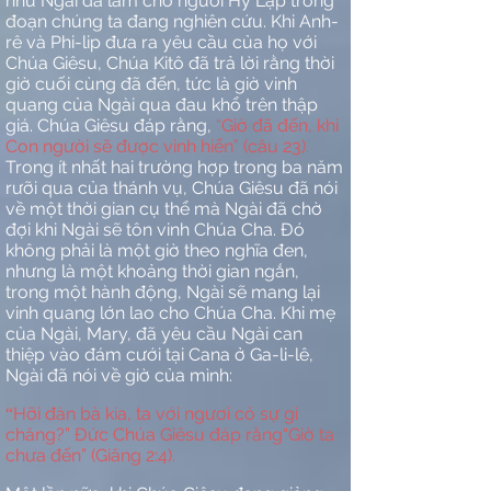
như Ngài đã làm cho người Hy Lạp trong
đoạn chúng ta đang nghiên cứu. Khi Anh-
rê và Phi-lip đưa ra yêu cầu của họ với
Chúa Giêsu, Chúa Kitô đã trả lời rằng thời
giờ cuối cùng đã đến, tức là giờ vinh
quang của Ngài qua đau khổ trên thập
giá. Chúa Giêsu đáp rằng,
“Giờ đã đến, khi
Con người sẽ được vinh hiển” (câu 23).
Trong ít nhất hai trường hợp trong ba năm
rưỡi qua của thánh vụ, Chúa Giêsu đã nói
về một thời gian cụ thể mà Ngài đã chờ
đợi khi Ngài sẽ tôn vinh Chúa Cha. Đó
không phải là một giờ theo nghĩa đen,
nhưng là một khoảng thời gian ngắn,
trong một hành động, Ngài sẽ mang lại
vinh quang lớn lao cho Chúa Cha. Khi mẹ
của Ngài, Mary, đã yêu cầu Ngài can
thiệp vào đám cưới tại Cana ở Ga-li-lê,
Ngài đã nói về giờ của mình:
Hỡi đàn bà kia, ta với ngươi có sự gì
“
chăng?” Đức Chúa Giêsu đáp rằng“Giờ ta
chưa đến” (Giăng 2:4).