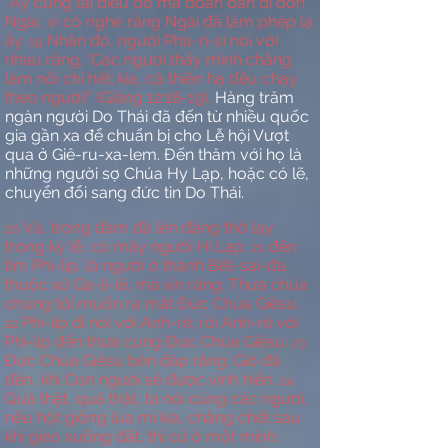
“Ấy cũng tại điều đó mà đoàn dân đi đón
Ngài, vì có nghe rằng Ngài đã làm phép lạ
ấy.
Nhân đó, người Pha-ri-si nói với
19
nhau rằng, ‘Các ngươi thấy mình chẳng
làm nổi chi hết; kìa, cả thiên hạ đều chạy
theo người!” (Giăng 12:18-19).
Hàng trăm
ngàn người Do Thái đã đến từ nhiều quốc
gia gần xa để chuẩn bị cho Lễ hội Vượt
qua ở Giê-ru-xa-lem. Đến thăm với họ là
những người sợ Chúa Hy Lạp, hoặc có lẽ,
chuyển đổi sang đức tin Do Thái.
Vả, trong đám đã lên đặng thờ lạy
20
trong kỳ lễ, có mấy người Hi Lạp,
đến
21
tìm Phi-líp, là người ở thành Bết-sai-đa,
thuộc xứ Ga-li-lê, mà xin rằng: Thưa chúa
chúng tôi muốn ra mắt Đức Chúa Giêsu.
Phi-líp đi nói với Anh-rê; rồi Anh-rê với
22
Phi-líp đến thưa cùng Đức Chúa Giêsu.
23
Đức Chúa Giêsu bèn đáp rằng: Giờ đã
đến, khi Con người sẽ được vinh hiển.
24
Quả thật, quả thật, ta nói cùng các ngươi,
nếu hột giống lúa mì kia, chẳng chết sau
khi gieo xuống đất, thì cứ ở một mình;