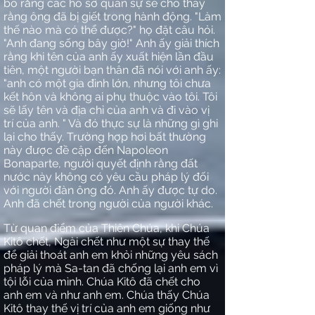
bố rằng các hồ sơ quân sự sẽ cho thấy
rằng ông đã bị giết trong hành động. "Làm
thế nào mà có thể được?" họ đặt câu hỏi.
"Anh đang sống bây giờ!" Anh ấy giải thích
rằng khi tên của anh ấy xuất hiện lần đầu
tiên, một người bạn thân đã nói với anh ấy:
"anh có một gia đình lớn, nhưng tôi chưa
kết hôn và không ai phụ thuộc vào tôi. Tôi
sẽ lấy tên và địa chỉ của anh và đi vào vị
trí của anh. " Và đó thực sự là những gì ghi
lại cho thấy. Trường hợp hơi bất thường
này được đề cập đến Napoleon
Bonaparte, người quyết định rằng đất
nước này không có yêu cầu pháp lý đối
với người đàn ông đó. Anh ấy được tự do.
Anh đã chết trong người của người khác.
Từ quan điểm của Thiên Chúa, khi Chúa
Kitô chết, Ngài chết như một sự thay thế
để giải thoát anh em khỏi những yêu sách
pháp lý mà Sa-tan đã chống lại anh em vì
tội lỗi của mình. Chúa Kitô đã chết cho
anh em và như anh em. Chúa thấy Chúa
Kitô thay thế vị trí của anh em giống như