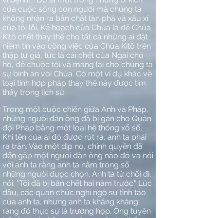
của cuộc sống con người mà chúng ta
không nhận ra bản chất tàn phá và xấu xí
của tội lỗi. Kế hoạch của Chúa là để Chúa
Kitô chết thay thế cho tất cả những ai đặt
niềm tin vào công việc của Chúa Kitô trên
thập tự giá, tức là cái chết của Ngài cho
họ, để chuộc tội và mang lại cho chúng ta
sự bình an với Chúa. Có một ví dụ khác về
loại tính hợp pháp thay thế này được tìm
thấy trong lịch sử:
Trong một cuộc chiến giữa Anh và Pháp,
những người đàn ông đã bị gán cho Quân
đội Pháp bằng một loại hệ thống xổ số.
Khi tên của ai đó được rút ra, anh ta phải
ra trận. Vào một dịp nọ, chính quyền đã
đến gặp một người đàn ông nào đó và nói
với anh ta rằng anh ta nằm trong số
những người được chọn. Anh ta từ chối đi,
nói: "Tôi đã bị bắn chết hai năm trước." Lúc
đầu, các quan chức nghi ngờ sự tỉnh táo
của anh ta, nhưng anh ta khăng khăng
rằng đó thực sự là trường hợp. Ông tuyên