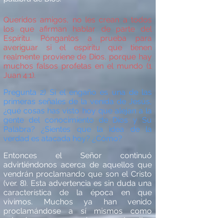
Queridos amigos, no les crean a todos
los que afirman hablar de parte del
Esp
íritu. P
ónganlos a prueba para
averiguar si el esp
í
ritu que tienen
realmente proviene de Dios, porque hay
muchos falsos profetas en el mundo (1
Juan 4:1).
Pregunta 2) Si el engaño es una de las
primeras señales de la venida de Jes
ús,
¿qu
é
cosas has visto hoy que alejan a la
gente del conocimiento de Dios y Su
Palabra? ¿Sientes que la idea de la
verdad es atacada hoy? ¿
C
ó
mo?
Entonces el Señ
or continu
ó
advirti
é
ndonos acerca de aquellos que
vendr
á
n proclamando que son el Cristo
(ver. 8). Esta advertencia es sin duda una
caracter
í
stica de la
é
poca en que
vivimos. Muchos ya han venido
proclam
á
ndose a s
í
mismos como