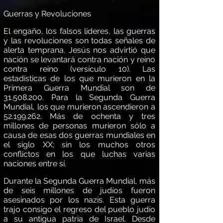
Guerras y Revoluciones
El engaño, los falsos l
í
deres, las guerras
y las revoluciones son todas señales de
alerta temprana. Jes
ú
s nos advirti
ó
que
nación se levantar
á
contra naci
ón y reino
contra reino (vers
í
culo 10). Las
estad
í
sticas de los que murieron en la
Primera Guerra Mundial son de
31.508.200
. Para la Segunda Guerra
Mundial, los que murieron ascendieron a
52.199.262
. M
á
s de ochenta y tres
millones de personas murieron sólo a
causa de esas dos guerras mundiales en
el siglo XX; sin los muchos otros
conflictos en los que luchas varias
naciones entre s
í.
Durante la Segunda Guerra Mundial, m
á
s
de seis millones de jud
í
os fueron
asesinados por los nazis. Esta guerra
trajo consigo el regreso del pueblo jud
í
o
a su antigua patria de Israel. Desde