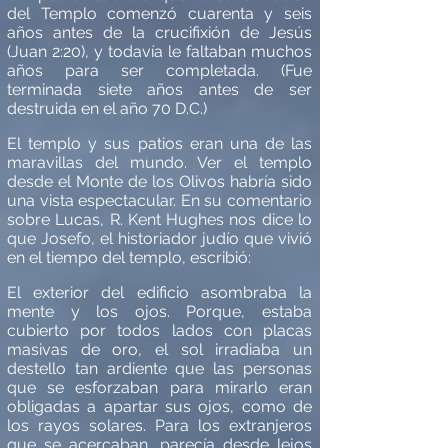
del Templo comenz
ó
cuarenta y seis
años antes de la crucifixión de Jes
ú
s
(Juan 2:20), y todav
í
a le faltaban muchos
años para ser completada. (Fue
terminada siete años antes de ser
destruida en el añ
o 70 D.C.)
El templo y sus patios eran una de las
maravillas del mundo. Ver el templo
desde el Monte de los Olivos habr
í
a sido
una vista espectacular. En su comentario
sobre Lucas, R. Kent Hughes nos dice lo
que Josefo, el historiador jud
í
o que vivi
ó
en el tiempo del templo, escribió
:
El exterior del edificio asombraba la
mente y los ojos. Porque, estaba
cubierto por todos lados con placas
masivas de oro, el sol irradiaba un
destello tan ardiente que las personas
que se esforzaban para mirarlo eran
obligadas a apartar sus ojos, como de
los rayos solares. Para los extranjeros
que se acercaban, parec
í
a desde lejos