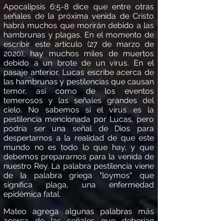
Apocalipsis 6:5-8 dice que entre otras
señ
ales de la pr
óxima venida de Cristo
habr
á
muchos que morir
á
n debido a las
hambrunas y plagas. En el momento de
escribir este art
í
culo (27 de marzo de
2020), hay muchos miles de muertos
debido a un brote de un virus. En el
pasaje anterior, Lucas escribe acerca de
las hambrunas y pestilencias que causan
temor, as
í
como de los eventos
temerosos y las señales grandes del
cielo. No sabemos si el virus es la
pestilencia mencionada por Lucas, pero
podr
í
a ser una señal de Dios para
despertarnos a la realidad de que este
mundo no es todo lo que hay, y que
debemos prepararnos para la venida de
nuestro Rey. La palabra pestilencia viene
de la palabra griega "
loymos
" que
significa plaga, una enfermedad
epid
é
mica fatal.
Mateo agrega algunas palabras m
á
s
acerca de las señales que deber
í
an