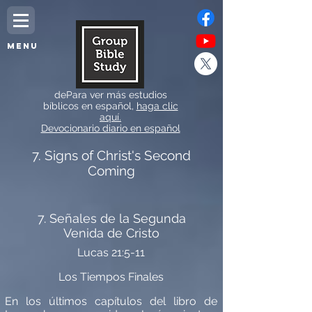
MENU
dePara ver más estudios
bíblicos en español,
haga clic
aquí.
Devocionario diario en español
7. Signs of Christ's Second
Coming
7. Señales de la Segunda
Venida de Cristo
L
ucas
21:5-11
Los Tiempos Finales
En los
ú
ltimos cap
í
tulos del libro de