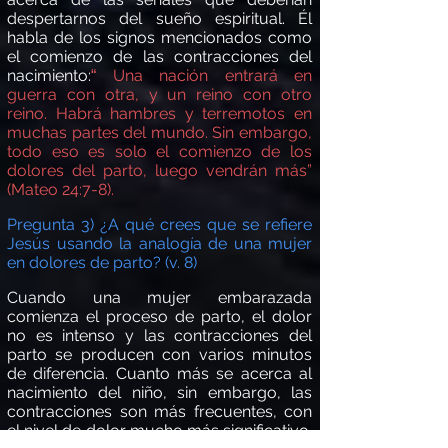
despertarnos del sueñ
o espiritual.
É
l
habla de los signos mencionados como
el comienzo de las contracciones del
nacimiento:
Una nación entrar
á
en
“
guerra con otra, y un reino con otro
reino. Habr
á
hambres y terremotos en
muchas partes del mundo. Sin embargo,
todo eso es solo el comienzo de los
dolores del parto, luego vendr
án más”
(Mateo 24:7-8).
Pregunta 3) ¿
A qu
é
crees que se refiere
Jes
ú
s usando la analog
í
a de una mujer
en dolores de parto? (v. 8)
Cuando una mujer embarazada
comienza el proceso de parto, el dolor
no es intenso y las contracciones del
parto se producen con varios minutos
de diferencia. Cuanto m
á
s se acerca al
nacimiento del niño, sin embargo, las
contracciones son m
á
s frecuentes, con
el nivel de dolor mucho m
á
s significativo.