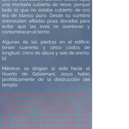
una montaña cubierta de nieve, porque
todo lo que no estaba cubierto de oro
era de blanco puro. Desde su cumbre
sobresal
í
an afiladas p
ú
as doradas para
evitar que las aves se asentaran y
contaminaran el techo.
Algunas de las piedras en el edificio
ten
í
an cuarenta y cinco codos de
longitud, cinco de altura y seis de ancho
.
[1]
Mientras se dirig
í
an al este hacia el
Huerto de Getseman
í
, Jes
ú
s habl
ó
prof
é
ticamente de la destrucción del
templo:
5
Algunos de sus disc
í
pulos comenzaron
a hablar acerca del templo, con su
majestuosa arquitectura de piedra y las
decoraciones conmemorativas que
adornaban las paredes. Pero Jes
ú
s les
dijo:
6
«
Viene el tiempo cuando todo
esto ser
á
demolido por completo.
¡No