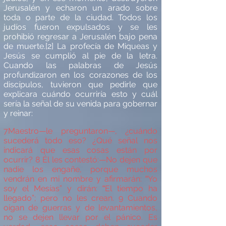
Jerusal
é
n y echaron un arado sobre
toda o parte de la ciudad. Todos los
jud
í
os fueron expulsados y se les
prohibi
ó
regresar a Jerusal
é
n bajo pena
de muerte
.
[2]
La profec
í
a de Miqueas y
Jes
ú
s se cumpli
ó
al pie de la letra.
Cuando las palabras de Jes
ús
profundizaron en los corazones de los
disc
í
pulos, tuvieron que pedirle que
explicara cu
á
ndo ocurrir
í
a esto y cu
á
l
ser
í
a la se
ñal de su venida para gobernar
y reinar:
7
Maestro
—
le preguntaron
—,
¿
cu
á
ndo
suceder
á
todo eso? ¿
Qu
é
se
ñ
al nos
indicar
á
que esas cosas est
á
n por
ocurrir?
8
Él les contest
ó
:—
No dejen que
nadie los engañe, porque muchos
vendr
á
n en mi nombre y afirmar
á
n:
Yo
“
soy el Mes
ías” y dirá
n:
El tiempo ha
“
llegado
”
; pero no les crean.
9
Cuando
oigan de guerras y de levantamientos,
no se dejen llevar por el p
á
nico. Es