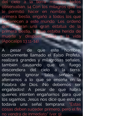
del cielo a la tierra mientras todos
observaban
.
14
Con los milagros que se
le permiti
ó
hacer en nombre de la
primera bestia, engañó a todos los que
pertenecen a este mundo. Les orden
ó
que hicieran una gran estatua de la
primera bestia, la que estaba herida de
muerte y despu
é
s volvi
ó
a la vida
(Apocalips 13:11-14).
A pesar de que este hombre,
com
ú
nmente llamado el Falso Profeta,
realizar
á
grandes y milagrosas señales,
tambi
é
n causando que un fuego
descendiera del cielo a la tierra,
debemos ignorar tales señales y
aferrarnos a lo que se enseña en la
Palabra de Dios. ¡No debemos ser
engañados! A pesar de que habr
á
quienes intenten engañarnos para que
los sigamos, Jes
ú
s nos dice que esto es
todav
í
a una se
ñal temprana:
"Estas
cosas deben suceder primero, pero el fin
no vendr
á
de inmediato" (ver. 9).