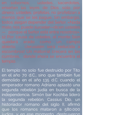
en sobornos;
ustedes, sacerdotes,
enseñan las leyes de Dios solo por
dinero; ustedes, profetas, no profetizan a
menos que se les pague. Sin embargo,
todos alegan depender del Señ
or.
«
Nada
malo nos puede suceder
—
dicen ustedes
—
porque el Señor est
á
entre nosotros
»
.
12
Por causa de ustedes,
el monte Sion
quedar
á
arado como un campo
abierto;
¡
Jerusal
é
n será
reducida a
escombros!
Un matorral crecer
á
en las
cumbres,
donde ahora se encuentra el
templo.
El templo no solo fue destruido por Tito
en el año 70 d.C., sino que tambi
é
n fue
demolido en el año 135 d.C. cuando el
emperador romano Adriano aplast
ó
una
segunda rebeli
ó
n judí
a en busca de la
independencia. Simó
n bar Kochba lider
ó
la segunda rebeli
ón. Cassius Dio, un
historiador romano del siglo II, afirm
ó
que los romanos mataron a 580.000
jud
í
os, y en ese momento, destruyeron