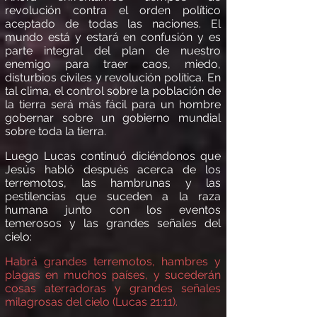
revolución contra el orden pol
í
tico
aceptado de todas las naciones. El
mundo est
á
y estar
á
en confusi
ón y es
parte integral del plan de nuestro
enemigo para traer caos, miedo,
disturbios civiles y revolució
n polí
tica. En
tal clima, el control sobre la población de
la tierra ser
á más fá
cil para un hombre
gobernar sobre un gobierno mundial
sobre toda la tierra.
Luego Lucas continu
ó
dici
é
ndonos que
Jes
ú
s habl
ó
despu
é
s acerca de los
terremotos, las hambrunas y las
pestilencias que suceden a la raza
humana junto con los eventos
temerosos y las grandes señales del
cielo:
Habrá
grandes terremotos, hambres y
plagas en muchos pa
í
ses, y suceder
á
n
cosas aterradoras y grandes señales
milagrosas del cielo (Lucas 21:11).