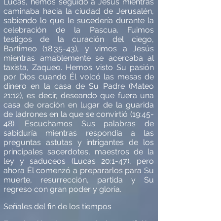
Lucas, hemos seguido a Jes
ú
s mientras
caminaba hacia la ciudad de Jerusal
é
n,
sabiendo lo que le suceder
í
a durante la
celebración de la Pascua. Fuimos
testigos de la curación del ciego,
Bartimeo (18:35-43), y vimos a Jes
ú
s
mientras amablemente se acercaba al
taxista, Zaqueo. Hemos visto Su pasión
por Dios cuando
É
l volc
ó
las mesas de
dinero en la casa de Su Padre (Mateo
21:12), es decir, deseando que fuera una
casa de oración en lugar de la guarida
de ladrones en la que se convirti
ó
(19:45-
48). Escuchamos Sus palabras de
sabidur
í
a mientras respond
í
a a las
preguntas astutas y intrigantes de los
principales sacerdotes, maestros de la
ley y saduceos (Lucas 20:1-47), pero
ahora
É
l comenz
ó
a prepararlos para Su
muerte, resurrección, partida y Su
regreso con gran poder y gloria.
Se
ñales del fin de los tiempos