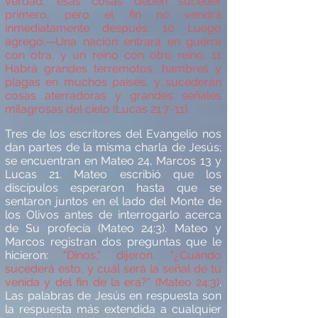
verdad, esas cosas deben suceder
primero, pero el fin no vendr
á
inmediatamente despu
é
s.
10
Luego
agregó
:—
Una nación entrar
á
en guerra
con otra, y un reino con otro reino.
11
Habrá
grandes terremotos, hambres y
plagas en muchos pa
í
ses, y suceder
á
n
cosas aterradoras y grandes señales
milagrosas del cielo (Lucas 21:7-11).
Tres de los escritores del Evangelio nos
dan partes de la misma charla de Jes
ú
s;
se encuentran en Mateo 24, Marcos 13 y
Lucas 21. Mateo escribi
ó
que los
disc
í
pulos esperaron hasta que se
sentaron juntos en el lado del Monte de
los Olivos antes de interrogarlo acerca
de Su profec
í
a (Mateo 24:3). Mateo y
Marcos registran dos preguntas que le
hicieron:
"Dinos,
” dijeron, "
¿
Cuá
ndo
suceder
á
esto, y cu
á
l ser
á
la se
ñal de tu
venida y del fin de la era?" (Mateo 24:3)
.
Las palabras de Jes
ú
s en respuesta son
la respuesta m
á
s extendida a cualquier