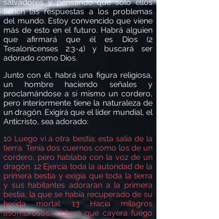
salvadores y pensando que solo ellos
tienen las respuestas a los problemas
del mundo. Estoy convencido que viene
m
á
s de esto en el futuro. Habr
á
alguien
que afirmar
á
que
é
l es Dios (2
Tesalonicenses 2:3-4) y buscar
á
ser
adorado como Dios.
Junto con
é
l, habr
á
una figura religiosa,
un hombre haciendo señales y
proclam
á
ndose a s
í
mismo un cordero,
pero interiormente tiene la naturaleza de
un dragó
n. Exigir
á
que el l
í
der mundial, el
Anticristo, sea adorado:
10
Luego vi a otra bestia; esta sal
í
a de la
tierra. Ten
í
a dos cuernos como los de un
cordero, pero hablaba con la voz de un
dragó
n.
12
Ejerc
í
a toda la autoridad de la
primera bestia y
exig
í
a que toda la tierra
y sus habitantes adoraran a la primera
bestia,
la que se hab
í
a recuperado de su
herida mortal
.
13
Hac
í
a milagros
asombrosos, incluso que cayera fuego