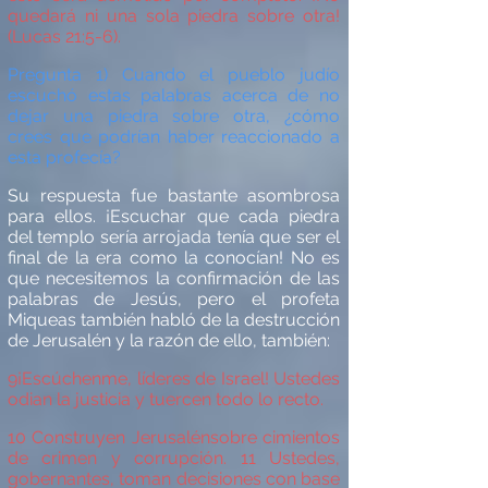
quedar
á
ni una sola piedra sobre otra!
(Lucas 21:5-6).
Pregunta 1) Cuando el pueblo jud
í
o
escuch
ó
estas palabras acerca de no
dejar una piedra sobre otra, ¿
c
ómo
crees que podr
í
an haber reaccionado a
esta profec
í
a?
Su respuesta fue bastante asombrosa
para ellos. ¡Escuchar que cada piedra
del templo ser
í
a arrojada ten
í
a que ser el
final de la era como la conoc
í
an! No es
que necesitemos la confirmación de las
palabras de Jes
ú
s, pero el profeta
Miqueas tambi
é
n habl
ó
de la destrucció
n
de Jerusal
é
n y la razón de ello, tambi
é
n:
9
¡
Esc
ú
chenme, l
í
deres de Israel! Ustedes
odian la justicia y tuercen todo lo recto.
10
Construyen Jerusal
é
n
sobre cimientos
de crimen y corrupció
n.
11
Ustedes,
gobernantes, toman decisiones con base