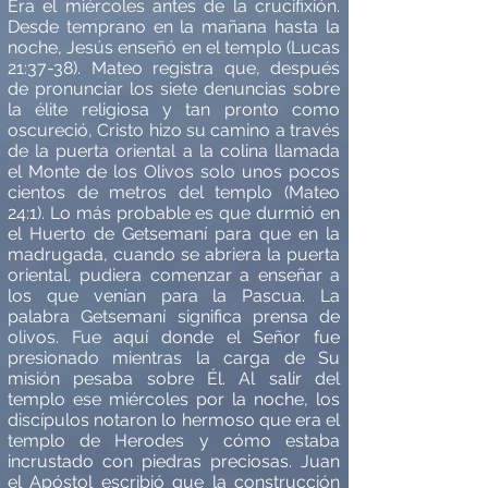
Era el mi
é
rcoles antes de la crucifixión.
Desde temprano en la mañana hasta la
noche, Jes
ú
s ense
ñó en el templo (Lucas
21:37-38). Mateo registra que, despu
é
s
de pronunciar los siete denuncias sobre
la
é
lite religiosa y tan pronto como
oscureció, Cristo hizo su camino a trav
é
s
de la puerta oriental a la colina llamada
el Monte de los Olivos solo unos pocos
cientos de metros del templo (Mateo
24:1). Lo m
á
s probable es que durmi
ó
en
el Huerto de Getseman
í
para que en la
madrugada, cuando se abriera la puerta
oriental, pudiera comenzar a enseñar a
los que ven
í
an para la Pascua. La
palabra Getseman
í
significa
prensa de
olivos.
Fue aqu
í
donde el Señor fue
presionado mientras la carga de Su
misión pesaba sobre
É
l. Al salir del
templo ese mi
é
rcoles por la noche, los
disc
í
pulos notaron lo hermoso que era el
templo de Herodes y cómo estaba
incrustado con piedras preciosas. Juan
el Apóstol escribi
ó
que la construcción