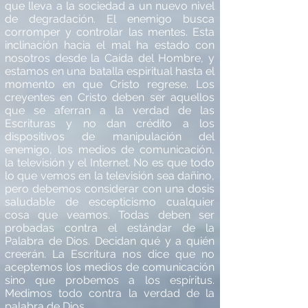
que lleva a la sociedad a un nuevo nivel
de degradación. El enemigo busca
corromper y controlar las mentes. Esta
inclinación hacia el mal ha estado con
nosotros desde la Ca
í
da del Hombre, y
estamos en una batalla espiritual hasta el
momento en que Cristo regrese. Los
creyentes en Cristo deben ser aquellos
que se aferran a la verdad de las
Escrituras y no dan cr
é
dito a los
dispositivos de manipulación del
enemigo, los medios de comunicación,
la televisión y el Internet. No es que todo
lo que vemos en la televisión sea dañino,
pero debemos considerar con una dosis
saludable de escepticismo cualquier
cosa que veamos. Todas deben ser
probadas contra el est
á
ndar de la
Palabra de Dios. Decidan qu
é y a quié
n
creer
á
n. La Escritura nos dice que no
aceptemos los medios de comunicación
sino que probemos a los esp
í
ritus.
Medimos todo contra la verdad de la
palabra de Dios.