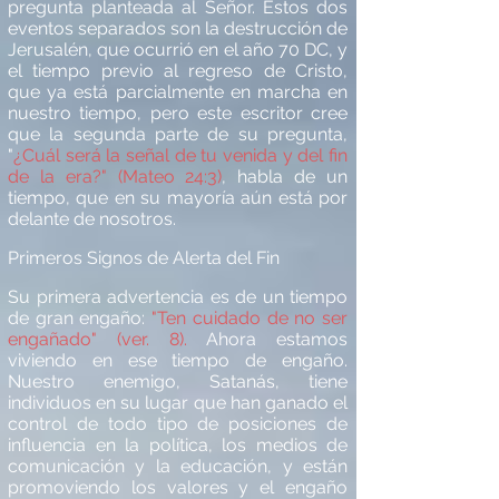
pregunta planteada al Señor. Estos dos
eventos separados son la destrucció
n de
Jerusal
é
n, que ocurri
ó
en el año 70 DC, y
el tiempo previo al regreso de Cristo,
que ya est
á
parcialmente en marcha en
nuestro tiempo, pero este escritor cree
que la segunda parte de su pregunta,
"
¿
Cuá
l ser
á
la se
ñal de tu venida y del fin
de la era?" (Mateo 24:3)
, habla de un
tiempo, que en su mayor
ía aú
n est
á
por
delante de nosotros.
Primeros Signos de Alerta del Fin
Su primera advertencia es de un tiempo
de gran engañ
o:
"Ten cuidado de no ser
engañ
ado" (ver. 8).
Ahora estamos
viviendo en ese tiempo de engaño.
Nuestro enemigo, Satan
á
s, tiene
individuos en su lugar que han ganado el
control de todo tipo de posiciones de
influencia en la pol
í
tica, los medios de
comunicación y la educación, y est
á
n
promoviendo los valores y el engaño