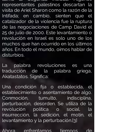
representantes palestinos descartan la
visita de Ariel Sharon como la razón de la
Intifada; en cambio, sienten que el
catalizador de la violencia fue la ruptura
de las negociaciones de Camp David el
25 de julio de 2000. Este levantamiento o
revolución en Israel es solo uno de los
muchos que han ocurrido en los
ú
ltimos
a
ños. En todo el mundo, o
í
mos hablar de
disturbios.
La palabra revoluciones es una
traducción de la palabra griega,
Akatastatos
. Significa:
Una condición fija o establecida, el
establecimiento o asentamiento de algo.
Conmoció
n, tumulto, indisciplina,
perturbaci
ón, desorden. Se utiliza de la
revolució
n polí
tica o social, la
insurrecció
n, la sedici
ón, el mot
í
n, el
levantamiento y la perturbació
n.
[3]
Ahora enfrentamos tiempos de