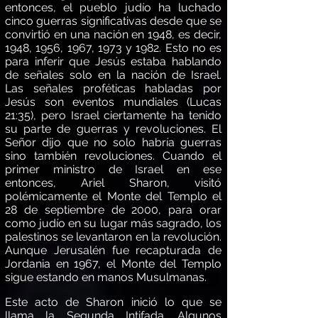
entonces, el pueblo jud
í
o ha luchado
cinco guerras significativas desde que se
convirti
ó
en una nación en 1948, es decir,
1948, 1956, 1967, 1973 y 1982. Esto no es
para inferir que Jes
ú
s estaba hablando
de señales solo en la nación de Israel.
Las señ
ales profé
ticas habladas por
Jes
ú
s son eventos mundiales (Lucas
21:35), pero Israel ciertamente ha tenido
su parte de guerras y revoluciones. El
Señor dijo que no solo habr
í
a guerras
sino tambi
é
n revoluciones. Cuando el
primer ministro de Israel en ese
entonces, Ariel Sharon, visit
ó
pol
é
micamente el Monte del Templo el
28 de septiembre de 2000, para orar
como jud
í
o en su lugar m
á
s sagrado, los
palestinos se levantaron en la revolución.
Aunque Jerusal
é
n fue recapturada de
Jordania en 1967, el Monte del Templo
sigue estando en manos Musulmanas.
Este acto de Sharon inici
ó
lo que se
llama la Segunda Intifada. Algunos