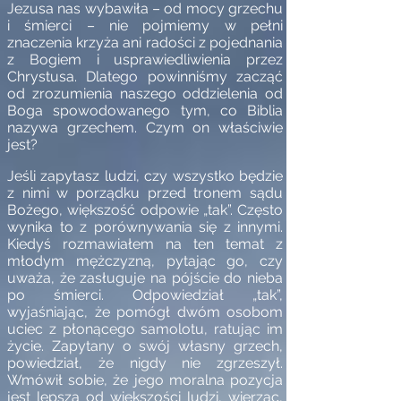
Jezusa nas wybawiła – od mocy grzechu
i śmierci – nie pojmiemy w pełni
znaczenia krzyża ani radości z pojednania
z Bogiem i usprawiedliwienia przez
Chrystusa. Dlatego powinniśmy zacząć
od zrozumienia naszego oddzielenia od
Boga spowodowanego tym, co Biblia
nazywa grzechem. Czym on właściwie
jest?
Jeśli zapytasz ludzi, czy wszystko będzie
z nimi w porządku przed tronem sądu
Bożego, większość odpowie „tak”. Często
wynika to z porównywania się z innymi.
Kiedyś rozmawiałem na ten temat z
młodym mężczyzną, pytając go, czy
uważa, że zasługuje na pójście do nieba
po śmierci. Odpowiedział „tak”,
wyjaśniając, że pomógł dwóm osobom
uciec z płonącego samolotu, ratując im
życie. Zapytany o swój własny grzech,
powiedział, że nigdy nie zgrzeszył.
Wmówił sobie, że jego moralna pozycja
jest lepsza od większości ludzi, wierząc,