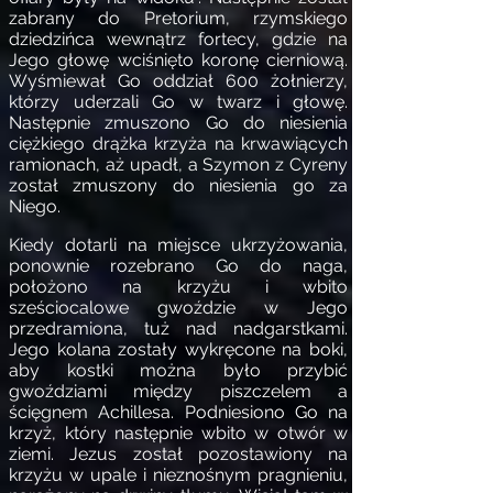
zabrany do Pretorium, rzymskiego
dziedzińca wewnątrz fortecy, gdzie na
Jego głowę wciśnięto koronę cierniową.
Wyśmiewał Go oddział 600 żołnierzy,
którzy uderzali Go w twarz i głowę.
Następnie zmuszono Go do niesienia
ciężkiego drążka krzyża na krwawiących
ramionach, aż upadł, a Szymon z Cyreny
został zmuszony do niesienia go za
Niego.
Kiedy dotarli na miejsce ukrzyżowania,
ponownie rozebrano Go do naga,
położono na krzyżu i wbito
sześciocalowe gwoździe w Jego
przedramiona, tuż nad nadgarstkami.
Jego kolana zostały wykręcone na boki,
aby kostki można było przybić
gwoździami między piszczelem a
ścięgnem Achillesa. Podniesiono Go na
krzyż, który następnie wbito w otwór w
ziemi. Jezus został pozostawiony na
krzyżu w upale i nieznośnym pragnieniu,