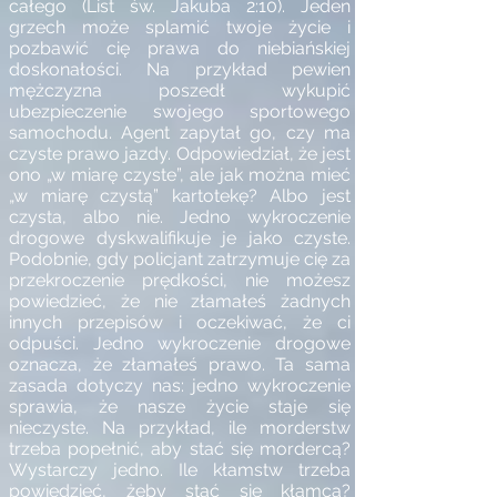
całego (List św. Jakuba 2:10). Jeden
grzech może splamić twoje życie i
pozbawić cię prawa do niebiańskiej
doskonałości. Na przykład pewien
mężczyzna poszedł wykupić
ubezpieczenie swojego sportowego
samochodu. Agent zapytał go, czy ma
czyste prawo jazdy. Odpowiedział, że jest
ono „w miarę czyste”, ale jak można mieć
„w miarę czystą” kartotekę? Albo jest
czysta, albo nie. Jedno wykroczenie
drogowe dyskwalifikuje je jako czyste.
Podobnie, gdy policjant zatrzymuje cię za
przekroczenie prędkości, nie możesz
powiedzieć, że nie złamałeś żadnych
innych przepisów i oczekiwać, że ci
odpuści. Jedno wykroczenie drogowe
oznacza, że złamałeś prawo. Ta sama
zasada dotyczy nas: jedno wykroczenie
sprawia, że nasze życie staje się
nieczyste. Na przykład, ile morderstw
trzeba popełnić, aby stać się mordercą?
Wystarczy jedno. Ile kłamstw trzeba
powiedzieć, żeby stać się kłamcą?