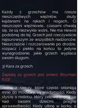
Każdy z grzechów ma rzesze
nieszczęśliwych więźniów, skuty
kajdanami na rękach i nogach… Ci
nieszczęśni więźniowie… czasami chwalą
się, że są niezwykle wolni… Nie ma niewoli
podobnej do tej. Grzech jest rzeczywiście
najsurowszym ze wszystkich nadzorców.
Nieszczęście i rozczarowanie po drodze,
rozpacz i piekło na końcu to jedyne
wynagrodzenie, jakie grzech wypłaca
swoim sługom.
3) Kara za grzech.
Zapłatą za grzech jest śmierć (Rzymian
6:23)
Jedną z rzeczy, które często skłaniają
mnie do modlitwy, są wiadomości. Kiedy
słyszę o rodzicu, który celowo znęca się
nad swoimi dziećmi, pragnę
sprawiedliwości. Kiedy utknę w korku, a