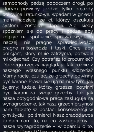
samochody pędzą poboczem drogi, po
którym powinny jeździć tylko pojazdy
policyjne i ratunkowe, wpadam w gniew i
mam nadzieję, że ci, którzy oszukują
system, zostaną złapani. Ale kiedy
spóźniam się do pracy i pędzę, aby
zdążyć na spotkanie, sprawa wygląda
inaczej; nie pragnę sprawiedliwości;
pragnę miłosierdzia i łaski. Chcę, aby
policjant, który mnie zatrzyma, pozwolił
mi odjechać. Czy potrafisz to zrozumieć?
Dlaczego rzeczy wyglądają tak różnie z
naszego własnego punktu widzenia?
Mamy rację, czując, że grzechy powinny
być karane. Prawa kierują nami w tym, jak
żyjemy; ludzie, którzy grzeszą, powinni
być karani za swoje grzechy. Tak jak
nasza cotygodniowa praca zasługuje na
wynagrodzenie, tak nasz grzech przynosi
nam zapłatę w postaci konsekwencji w
tym życiu i po śmierci. Nasz pracodawca
zapłaci nam to, na co zasługujemy –
nasze wynagrodzenie – w oparciu o to,
co zrobiliśmy. W ten sam sposób Bóg, w