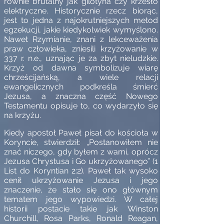
równie brutalny jak gilotyna czy krzesło
elektryczne. Historycznie rzecz biorąc,
jest to jedna z najokrutniejszych metod
egzekucji, jakie kiedykolwiek wymyślono.
Nawet Rzymianie, znani z lekceważenia
praw człowieka, zniesili krzyżowanie w
337 r. n.e., uznając je za zbyt nieludzkie.
Krzyż od dawna symbolizuje wiarę
chrześcijańską, a wiele relacji
ewangelicznych podkreśla śmierć
Jezusa, a znaczna część Nowego
Testamentu opisuje to, co wydarzyło się
na krzyżu.
Kiedy apostoł Paweł pisał do kościoła w
Koryncie, stwierdził: „Postanowiłem nie
znać niczego, gdy byłem z wami, oprócz
Jezusa Chrystusa i Go ukrzyżowanego” (1
List do Koryntian 2:2). Paweł tak wysoko
cenił ukrzyżowanie Jezusa i jego
znaczenie, że stało się ono głównym
tematem jego wypowiedzi. W całej
historii postacie takie jak Winston
Churchill, Rosa Parks, Ronald Reagan,