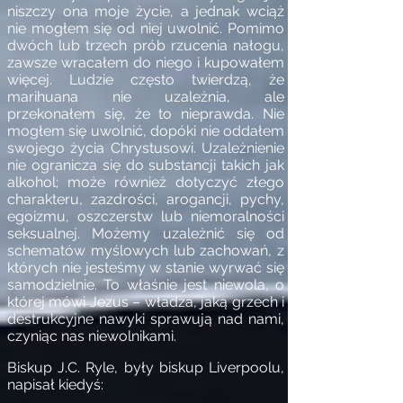
niszczy ona moje życie, a jednak wciąż
nie mogłem się od niej uwolnić. Pomimo
dwóch lub trzech prób rzucenia nałogu,
zawsze wracałem do niego i kupowałem
więcej. Ludzie często twierdzą, że
marihuana nie uzależnia, ale
przekonałem się, że to nieprawda. Nie
mogłem się uwolnić, dopóki nie oddałem
swojego życia Chrystusowi. Uzależnienie
nie ogranicza się do substancji takich jak
alkohol; może również dotyczyć złego
charakteru, zazdrości, arogancji, pychy,
egoizmu, oszczerstw lub niemoralności
seksualnej. Możemy uzależnić się od
schematów myślowych lub zachowań, z
których nie jesteśmy w stanie wyrwać się
samodzielnie. To właśnie jest niewola, o
której mówi Jezus – władza, jaką grzech i
destrukcyjne nawyki sprawują nad nami,
czyniąc nas niewolnikami.
Biskup J.C. Ryle, były biskup Liverpoolu,
napisał kiedyś: