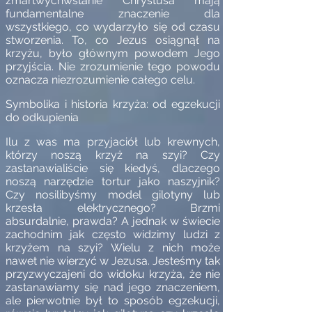
zmartwychwstanie Chrystusa mają
fundamentalne znaczenie dla
wszystkiego, co wydarzyło się od czasu
stworzenia. To, co Jezus osiągnął na
krzyżu, było głównym powodem Jego
przyjścia. Nie zrozumienie tego powodu
oznacza niezrozumienie całego celu.
Symbolika i historia krzyża: od egzekucji
do odkupienia
Ilu z was ma przyjaciół lub krewnych,
którzy noszą krzyż na szyi? Czy
zastanawialiście się kiedyś, dlaczego
noszą narzędzie tortur jako naszyjnik?
Czy nosilibyśmy model gilotyny lub
krzesła elektrycznego? Brzmi
absurdalnie, prawda? A jednak w świecie
zachodnim jak często widzimy ludzi z
krzyżem na szyi? Wielu z nich może
nawet nie wierzyć w Jezusa. Jesteśmy tak
przyzwyczajeni do widoku krzyża, że nie
zastanawiamy się nad jego znaczeniem,
ale pierwotnie był to sposób egzekucji,