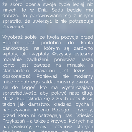
że skoro ocenia swoje życie lepiej niż
innych, to w Dniu Sądu będzie mu
dobrze. To porównywanie się z innymi
sprawiło, że uwierzył, iż nie potrzebuje
Zbawiciela.
Wyobraź sobie, że twoja pozycja przed
Bogiem jest podobna do konta
bankowego, na którym są zarówno
wpłaty, jak i wypłaty. Wszyscy jesteśmy
moralnie zadłużeni, ponieważ nasze
konto jest zawsze na minusie, a
standardem zbawienia jest Jezus –
doskonałość. Ponieważ nie możemy
mieć dodatniego salda, musimy zwrócić
się do kogoś, kto ma wystarczającą
sprawiedliwość, aby pokryć nasz dług.
Nasz dług składa się z złych uczynków,
takich jak kłamstwo, kradzież, pycha i
nadużywanie imienia Bożego – rzeczy,
przed którymi ostrzegają nas Dziesięć
Przykazań – a także z krzywd, których nie
naprawiliśmy, słów i czynów, których