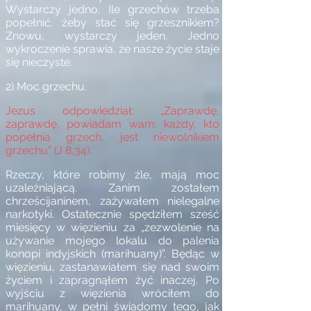
Wystarczy jedno. Ile grzechów trzeba
popełnić, żeby stać się grzesznikiem?
Znowu, wystarczy jeden. Jedno
wykroczenie sprawia, że nasze życie staje
się nieczyste.
2) Moc grzechu.
Jezus odpowiedział: „Zaprawdę,
zaprawdę, powiadam wam: każdy, kto
popełnia grzech, jest niewolnikiem
grzechu” (J 8,34).
Rzeczy, które robimy źle, mają moc
uzależniającą. Zanim zostałem
chrześcijaninem, zażywałem nielegalne
narkotyki. Ostatecznie spędziłem sześć
miesięcy w więzieniu za „zezwolenie na
używanie mojego lokalu do palenia
konopi indyjskich (marihuany)”. Będąc w
więzieniu, zastanawiałem się nad swoim
życiem i zapragnąłem żyć inaczej. Po
wyjściu z więzienia wróciłem do
marihuany, w pełni świadomy tego, jak