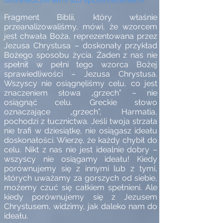
Fragment Biblii, który właśnie
przeanalizowaliśmy, mówi, że wzorcem
jest chwała Boża, reprezentowana przez
Jezusa Chrystusa – doskonały przykład
Bożego sposobu życia. Żaden z nas nie
spełnił w pełni tego wzorca Bożej
sprawiedliwości – Jezusa Chrystusa.
Wszyscy nie osiągnęliśmy celu, co jest
znaczeniem słowa „grzech” – nie
osiągnąć celu. Greckie słowo
oznaczające „grzech”, Harmatia,
pochodzi z łucznictwa. Jeśli twoja strzała
nie trafi w dziesiątkę, nie osiągasz ideału
doskonałości. Wierzę, że każdy chybił do
celu. Nikt z nas nie jest idealnie dobry –
wszyscy nie osiągamy ideału! Kiedy
porównujemy się z innymi lub z tymi,
których uważamy za gorszych od siebie,
możemy czuć się całkiem spełnieni. Ale
kiedy porównujemy się z Jezusem
Chrystusem, widzimy, jak daleko nam do
ideału.