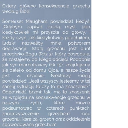
Cztery główne konsekwencje grzechu
według Biblii
Somerset Maugham powiedział kiedyś:
„Gdybym zapisał każdą myśl, jaka
kiedykolwiek mi przyszła do głowy, i
każdy czyn, jaki kiedykolwiek popełniłem,
ludzie nazwaliby mnie potworem
deprawacji”. Istotą grzechu jest bunt
przeciwko Bogu (Rdz 3), który powoduje,
że zostajemy od Niego odcięci. Podobnie
jak syn marnotrawny (Łk 15), znajdujemy
się daleko od domu Ojca, a nasze życie
jest w chaosie. Niektórzy mogą
powiedzieć: „Jeśli wszyscy jesteśmy w tej
samej sytuacji, to czy to ma znaczenie?”.
Odpowiedź brzmi: tak, ma to znaczenie
ze względu na konsekwencje grzechu w
naszym życiu, które można
podsumować w czterech punktach:
zanieczyszczenie grzechem, moc
grzechu, kara za grzech oraz oddzielenie
spowodowane grzechem.