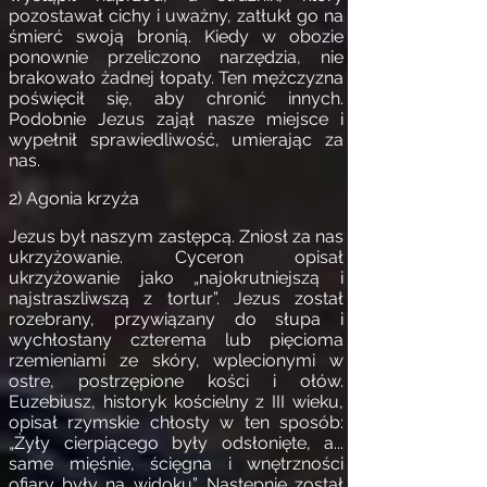
pozostawał cichy i uważny, zatłukł go na
śmierć swoją bronią. Kiedy w obozie
ponownie przeliczono narzędzia, nie
brakowało żadnej łopaty. Ten mężczyzna
poświęcił się, aby chronić innych.
Podobnie Jezus zajął nasze miejsce i
wypełnił sprawiedliwość, umierając za
nas.
2) Agonia krzyża
Jezus był naszym zastępcą. Zniosł za nas
ukrzyżowanie. Cyceron opisał
ukrzyżowanie jako „najokrutniejszą i
najstraszliwszą z tortur”. Jezus został
rozebrany, przywiązany do słupa i
wychłostany czterema lub pięcioma
rzemieniami ze skóry, wplecionymi w
ostre, postrzępione kości i ołów.
Euzebiusz, historyk kościelny z III wieku,
opisał rzymskie chłosty w ten sposób:
„Żyły cierpiącego były odsłonięte, a...
same mięśnie, ścięgna i wnętrzności
ofiary były na widoku”. Następnie został