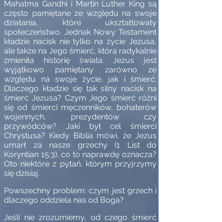
Mahatma Gandhi i Martin Luther King są
często pamiętane ze względu na swoje
działania, które ukształtowały
społeczeństwo. Jednak Nowy Testament
kładzie nacisk nie tylko na życie Jezusa,
ale także na Jego śmierć, która radykalnie
zmieniła historię świata. Jezus jest
wyjątkowo pamiętany zarówno ze
względu na swoje życie, jak i śmierć.
Dlaczego kładzie się tak silny nacisk na
śmierć Jezusa? Czym Jego śmierć różni
się od śmierci męczenników, bohaterów
wojennych, prezydentów czy
przywódców? Jaki był cel śmierci
Chrystusa? Kiedy Biblia mówi, że Jezus
umarł za nasze grzechy (1 List do
Koryntian 15:3), co to naprawdę oznacza?
Oto niektóre z pytań, którym przyjrzymy
się dzisiaj.
Powszechny problem: czym jest grzech i
dlaczego oddziela nas od Boga?
Jeśli nie zrozumiemy, od czego śmierć