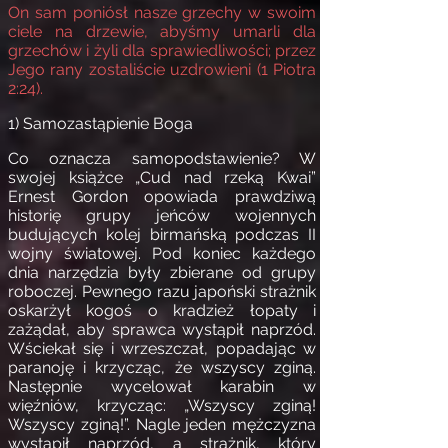
On sam poniósł nasze grzechy w swoim
ciele na drzewie, abyśmy umarli dla
grzechów i żyli dla sprawiedliwości; przez
Jego rany zostaliście uzdrowieni (1 Piotra
2:24).
1) Samozastąpienie Boga
Co oznacza samopodstawienie? W
swojej książce „Cud nad rzeką Kwai”
Ernest Gordon opowiada prawdziwą
historię grupy jeńców wojennych
budujących kolej birmańską podczas II
wojny światowej. Pod koniec każdego
dnia narzędzia były zbierane od grupy
roboczej. Pewnego razu japoński strażnik
oskarżył kogoś o kradzież łopaty i
zażądał, aby sprawca wystąpił naprzód.
Wściekał się i wrzeszczał, popadając w
paranoję i krzycząc, że wszyscy zginą.
Następnie wycelował karabin w
więźniów, krzycząc: „Wszyscy zginą!
Wszyscy zginą!”. Nagle jeden mężczyzna
wystąpił naprzód, a strażnik, który