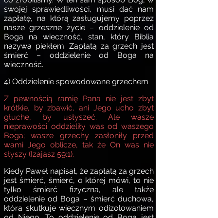
swojej sprawiedliwości, musi dać nam
zapłatę, na którą zasługujemy poprzez
nasze grzeszne życie – oddzielenie od
Boga na wieczność, stan, który Biblia
nazywa piekłem. Zapłatą za grzech jest
śmierć – oddzielenie od Boga na
wieczność.
4) Oddzielenie spowodowane grzechem
Z pewnością ramię Pana nie jest zbyt
krótkie, by zbawić, ani Jego ucho zbyt
głuche, by usłyszeć. Ale wasze
nieprawości oddzieliły was od waszego
Boga; wasze grzechy zasłoniły przed
wami Jego oblicze, tak że On was nie
słyszy (Izajasz 59:1).
Kiedy Paweł napisał, że zapłatą za grzech
jest śmierć, śmierć, o której mówi, to nie
tylko śmierć fizyczna, ale także
oddzielenie od Boga – śmierć duchowa,
która skutkuje wiecznym odizolowaniem
od Niego. To oddzielenie od Boga jest