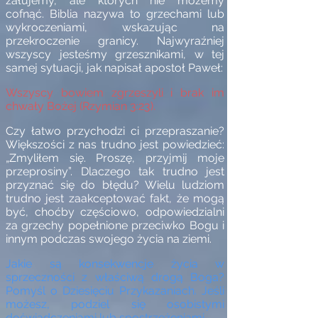
żałujemy, ale których nie możemy
cofnąć. Biblia nazywa to grzechami lub
wykroczeniami, wskazując na
przekroczenie granicy. Najwyraźniej
wszyscy jesteśmy grzesznikami, w tej
samej sytuacji, jak napisał apostoł Paweł:
Wszyscy bowiem zgrzeszyli i brak im
chwały Bożej (Rzymian 3:23).
Czy łatwo przychodzi ci przepraszanie?
Większości z nas trudno jest powiedzieć:
„Zmyliłem się. Proszę, przyjmij moje
przeprosiny”. Dlaczego tak trudno jest
przyznać się do błędu? Wielu ludziom
trudno jest zaakceptować fakt, że mogą
być, choćby częściowo, odpowiedzialni
za grzechy popełnione przeciwko Bogu i
innym podczas swojego życia na ziemi.
Jakie są konsekwencje życia w
sprzeczności z właściwą drogą Boga?
Pomyśl o Dziesięciu Przykazaniach. Jeśli
możesz, podziel się osobistymi
doświadczeniami lub spostrzeżeniami.