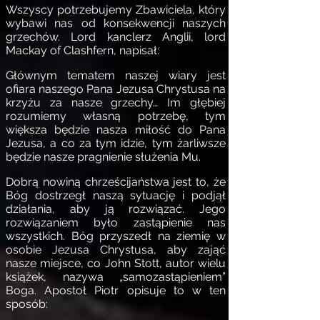
Wszyscy potrzebujemy Zbawiciela, który
wybawi nas od konsekwencji naszych
grzechów. Lord kanclerz Anglii, lord
Mackay of Clashfern, napisał:
Głównym tematem naszej wiary jest
ofiara naszego Pana Jezusa Chrystusa na
krzyżu za nasze grzechy… Im głębiej
rozumiemy własną potrzebę, tym
większa będzie nasza miłość do Pana
Jezusa, a co za tym idzie, tym żarliwsze
będzie nasze pragnienie służenia Mu.
Dobrą nowiną chrześcijaństwa jest to, że
Bóg dostrzegł naszą sytuację i podjął
działania, aby ją rozwiązać. Jego
rozwiązaniem było zastąpienie nas
wszystkich. Bóg przyszedł na ziemię w
osobie Jezusa Chrystusa, aby zająć
nasze miejsce, co John Stott, autor wielu
książek, nazywa „samozastąpieniem”
Boga. Apostoł Piotr opisuje to w ten
sposób: