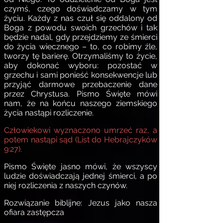
czymś, czego doświadczamy w tym
życiu. Każdy z nas czuł się oddalony od
Boga z powodu swoich grzechów i tak
będzie nadal, gdy przejdziemy ze śmierci
do życia wiecznego – to, co robimy źle,
tworzy tę barierę. Otrzymaliśmy to życie,
aby dokonać wyboru: pozostać w
grzechu i sami ponieść konsekwencje lub
przyjąć darmowe przebaczenie dane
przez Chrystusa. Pismo Święte mówi
nam, że na końcu naszego ziemskiego
życia nastąpi rozliczenie.
Człowiekowi wyznaczono umrzeć raz, a
potem nastąpi sąd (List do Hebrajczyków
9:27).
Pismo Święte jasno mówi, że wszyscy
ludzie doświadczają jednej śmierci, a po
niej rozliczenia z naszych czynów.
Rozwiązanie biblijne: Jezus jako nasza
ofiara zastępcza