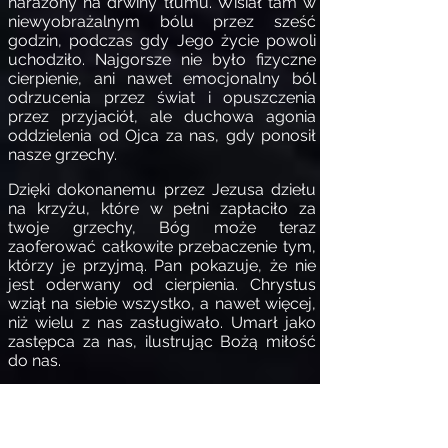
narażony na drwiny tłumu. Wisiał tam w
niewyobrażalnym bólu przez sześć
godzin, podczas gdy Jego życie powoli
uchodziło. Najgorsze nie było fizyczne
cierpienie, ani nawet emocjonalny ból
odrzucenia przez świat i opuszczenia
przez przyjaciół, ale duchowa agonia
oddzielenia od Ojca za nas, gdy ponosił
nasze grzechy.
Dzięki dokonanemu przez Jezusa dziełu
na krzyżu, które w pełni zapłaciło za
twoje grzechy, Bóg może teraz
zaoferować całkowite przebaczenie tym,
którzy je przyjmą. Pan pokazuje, że nie
jest oderwany od cierpienia. Chrystus
wziął na siebie wszystko, a nawet więcej,
niż wielu z nas zasługiwało. Umarł jako
zastępca za nas, ilustrując Bożą miłość
do nas.
Tak bowiem Bóg umiłował świat, że Syna
swego Jednorodzonego dał, aby każdy,
kto w Niego wierzy, nie zginął, ale miał