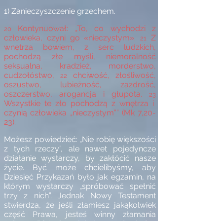
1) Zanieczyszczenie grzechem.
Kontynuował: „To, co wychodzi z
20
człowieka, czyni go «nieczystym».
Z
21
wnętrza bowiem, z serc ludzkich,
pochodzą złe myśli, niemoralność
seksualna, kradzież, morderstwo,
cudzołóstwo,
chciwość, złośliwość,
22
oszustwo, lubieżność, zazdrość,
oszczerstwo, arogancja i głupota.
23
Wszystkie te zło pochodzą z wnętrza i
czynią człowieka „nieczystym”” (Mk 7,20-
23).
Możesz powiedzieć: „Nie robię większości
z tych rzeczy”, ale nawet pojedyncze
działanie wystarczy, by zakłócić nasze
życie. Być może chcielibyśmy, aby
Dziesięć Przykazań było jak egzamin, na
którym wystarczy „spróbować spełnić
trzy z nich”. Jednak Nowy Testament
stwierdza, że jeśli złamiesz jakąkolwiek
część Prawa, jesteś winny złamania