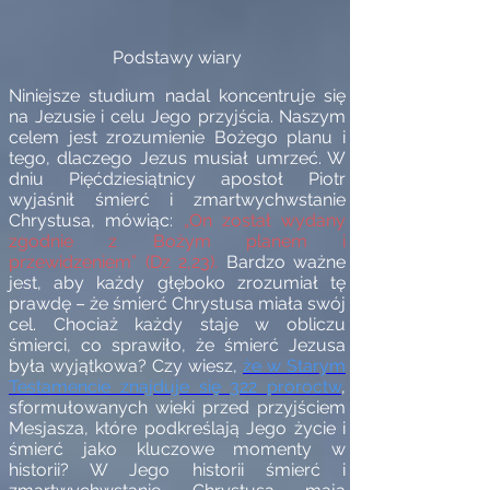
Podstawy wiary
Niniejsze studium nadal koncentruje się
na Jezusie i celu Jego przyjścia. Naszym
celem jest zrozumienie Bożego planu i
tego, dlaczego Jezus musiał umrzeć. W
dniu Pięćdziesiątnicy apostoł Piotr
wyjaśnił śmierć i zmartwychwstanie
Chrystusa, mówiąc:
„On został wydany
zgodnie z Bożym planem i
przewidzeniem” (Dz 2,23).
Bardzo ważne
jest, aby każdy głęboko zrozumiał tę
prawdę – że śmierć Chrystusa miała swój
cel. Chociaż każdy staje w obliczu
śmierci, co sprawiło, że śmierć Jezusa
była wyjątkowa? Czy wiesz,
że w Starym
Testamencie znajduje się 322 proroctw
,
sformułowanych wieki przed przyjściem
Mesjasza, które podkreślają Jego życie i
śmierć jako kluczowe momenty w
historii? W Jego historii śmierć i