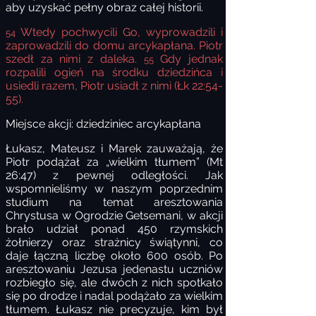
aby uzyskać pełny obraz całej historii.
Wtedy pochwycili Go, wyprowadzili i
54
zaprowadzili do domu arcykapłana. Piotr
szedł za nimi z daleka.
Gdy jednak
55
rozpalili ogień na środku dziedzińca i
usiedli razem, Piotr usiadł z nimi (Łk 22:54-
55).
Miejsce akcji: dziedziniec arcykapłana
Łukasz, Mateusz i Marek zauważają, że
Piotr podążał za „wielkim tłumem” (Mt
26:47) z pewnej odległości. Jak
wspomnieliśmy w naszym poprzednim
studium na temat aresztowania
Chrystusa w Ogrodzie Getsemani, w akcji
brało udział ponad 450 rzymskich
żołnierzy oraz strażnicy świątynni, co
daje łączną liczbę około 600 osób. Po
aresztowaniu Jezusa jedenastu uczniów
rozbiegło się, ale dwóch z nich spotkało
się po drodze i nadal podążało za wielkim
tłumem. Łukasz nie precyzuje, kim był