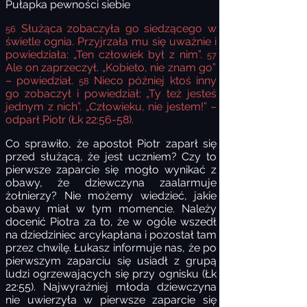
Pułapka pewności siebie
Służąca zobaczyła go siedzącego w
56
świetle ognia. Przyjrzała mu się uważnie i
powiedziała: „Ten człowiek był z nim”.
57
Ale on zaprzeczył. „Kobieto, nie znam go”
– powiedział.
Nieco później ktoś inny
58
go zobaczył i powiedział: „Ty też jesteś
jednym z nich”. „Człowieku, nie jestem!” –
odparł Piotr (Łk 22:56-58).
Co sprawiło, że apostoł Piotr zaparł się
przed służącą, że jest uczniem? Czy to
pierwsze zaparcie się mogło wynikać z
obawy, że dziewczyna zaalarmuje
żołnierzy? Nie możemy wiedzieć, jakie
obawy miał w tym momencie. Należy
docenić Piotra za to, że w ogóle wszedł
na dziedziniec arcykapłana i pozostał tam
przez chwilę. Łukasz informuje nas, że po
pierwszym zaparciu się usiadł z grupą
ludzi ogrzewających się przy ognisku (Łk
22:55). Najwyraźniej młoda dziewczyna
nie uwierzyła w pierwsze zaparcie się