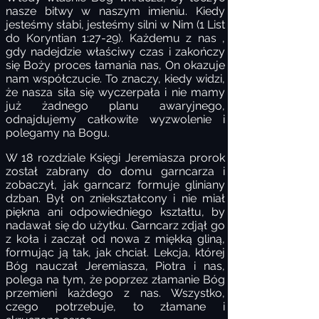
nasze bitwy w naszym imieniu. Kiedy
jesteśmy słabi, jesteśmy silni w Nim (1 List
do Koryntian 1:27-29). Każdemu z nas ,
gdy nadejdzie właściwy czas i zakończy
się Boży proces łamania nas, On okazuje
nam współczucie. To znaczy, kiedy widzi,
że nasza siła się wyczerpała i nie mamy
już żadnego planu awaryjnego,
odnajdujemy całkowite wyzwolenie i
polegamy na Bogu.
W 18 rozdziale Księgi Jeremiasza prorok
został zabrany do domu garncarza i
zobaczył, jak garncarz formuje gliniany
dzban. Był on zniekształcony i nie miał
piękna ani odpowiedniego kształtu, by
nadawał się do użytku. Garncarz zdjął go
z koła i zaczął od nowa z miękką gliną,
formując ją tak, jak chciał. Lekcja, której
Bóg nauczał Jeremiasza, Piotra i nas,
polega na tym, że poprzez złamanie Bóg
przemieni każdego z nas. Wszystko,
czego potrzebuje, to złamane i