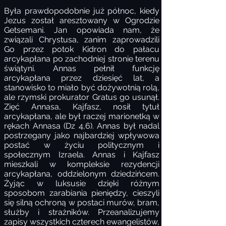
Była prawdopodobnie już północ, kiedy
Jezus został aresztowany w Ogrodzie
Getsemani. Jan opowiada nam, że
związali Chrystusa, zanim zaprowadzili
Go przez potok Kidron do pałacu
arcykapłana po zachodniej stronie terenu
świątyni. Annas pełnił funkcję
arcykapłana przez dziesięć lat, a
stanowisko to miało być dożywotnią rolą,
ale rzymski prokurator Gratus go usunął.
Zięć Annasa, Kajfasz, nosił tytuł
arcykapłana, ale był raczej marionetką w
rękach Annasa (Dz 4,6). Annas był nadal
postrzegany jako najbardziej wpływowa
postać w życiu politycznym i
społecznym Izraela. Annas i Kajfasz
mieszkali w kompleksie rezydencji
arcykapłana, oddzielonym dziedzińcem.
Żyjąc w luksusie dzięki różnym
sposobom zarabiania pieniędzy, cieszyli
się silną ochroną w postaci murów, bram,
służby i strażników. Przeanalizujemy
zapisy wszystkich czterech ewangelistów,