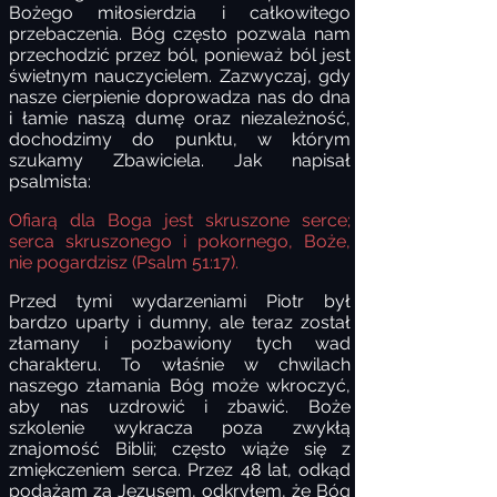
Bożego miłosierdzia i całkowitego
przebaczenia. Bóg często pozwala nam
przechodzić przez ból, ponieważ ból jest
świetnym nauczycielem. Zazwyczaj, gdy
nasze cierpienie doprowadza nas do dna
i łamie naszą dumę oraz niezależność,
dochodzimy do punktu, w którym
szukamy Zbawiciela. Jak napisał
psalmista:
Ofiarą dla Boga jest skruszone serce;
serca skruszonego i pokornego, Boże,
nie pogardzisz (Psalm 51:17).
Przed tymi wydarzeniami Piotr był
bardzo uparty i dumny, ale teraz został
złamany i pozbawiony tych wad
charakteru. To właśnie w chwilach
naszego złamania Bóg może wkroczyć,
aby nas uzdrowić i zbawić. Boże
szkolenie wykracza poza zwykłą
znajomość Biblii; często wiąże się z
zmiękczeniem serca. Przez 48 lat, odkąd
podążam za Jezusem, odkryłem, że Bóg