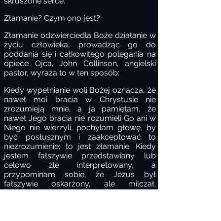
skruszone serce.
Złamanie? Czym ono jest?
Złamanie odzwierciedla Boże działanie w
życiu człowieka, prowadząc go do
poddania się i całkowitego polegania na
opiece Ojca.
John Collinson, angielski
pastor, wyraża to w ten sposób:
Kiedy wypełnianie woli Bożej oznacza, że
nawet moi bracia w Chrystusie nie
zrozumieją mnie, a ja pamiętam, że
nawet Jego bracia nie rozumieli Go ani w
Niego nie wierzyli, pochylam głowę, by
być posłusznym i zaakceptować to
niezrozumienie; to jest złamanie. Kiedy
jestem fałszywie przedstawiany lub
celowo źle interpretowany, a
przypominam sobie, że Jezus był
fałszywie oskarżony, ale milczał.
Akceptuję oskarżenie, nie próbując się
usprawiedliwiać; taka jest natura
złamania. Kiedy ktoś inny zostaje