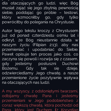
dla otaczających go ludzi, więc Bóg
musiał zająć się jego zbytnią pewnością
siebie, poddając go próbie – testowi,
który wzmocniłby go, gdy tylko
powróciłby do polegania na Chrystusie.
Autor tego tekstu kroczy z Chrystusem
już od ponad czterdziestu ośmiu lat i
odkrył, że Bóg nieustannie działa w
naszym życiu (Filipian 2:13), aby nas
przemieniać i upodabniać do Siebie.
Paweł opisuje ten proces jako coś, co
zaczyna się powoli i rozwija się z czasem,
gdy jesteśmy posłuszni Duchowi
Bożemu. Gdy tak się dzieje,
odzwierciedlamy Jego chwałę, a nasze
przemienione życie pozytywnie wpływa
na otaczających nas ludzi.
A my wszyscy, z odsłoniętymi twarzami,
odbijamy chwałę Pana i jesteśmy
przemieniani w Jego podobieństwo z
coraz większą chwałą, która pochodzi od
Pana, który jest Duchem
(
2 Koryntian