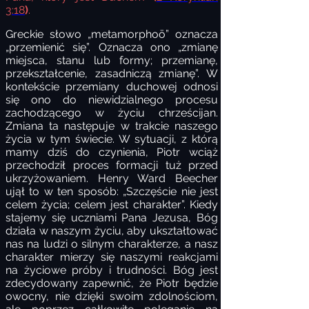
3:18
)
.
Greckie słowo „metamorphoō” oznacza
„przemienić się”. Oznacza ono „zmianę
miejsca, stanu lub formy; przemianę,
przekształcenie, zasadniczą zmianę”. W
kontekście przemiany duchowej odnosi
się ono do niewidzialnego procesu
zachodzącego w życiu chrześcijan.
Zmiana ta następuje w trakcie naszego
życia w tym świecie. W sytuacji, z którą
mamy dziś do czynienia, Piotr wciąż
przechodził proces formacji tuż przed
ukrzyżowaniem. Henry Ward Beecher
ujął to w ten sposób: „Szczęście nie jest
celem życia; celem jest charakter”. Kiedy
stajemy się uczniami Pana Jezusa, Bóg
działa w naszym życiu, aby ukształtować
nas na ludzi o silnym charakterze, a nasz
charakter mierzy się naszymi reakcjami
na życiowe próby i trudności. Bóg jest
zdecydowany zapewnić, że Piotr będzie
owocny, nie dzięki swoim zdolnościom,