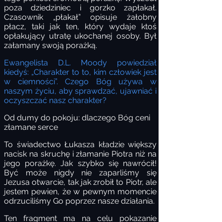
poza dziedziniec i gorzko zapłakał.
Czasownik „płakał” opisuje żałobny
płacz, taki jak ten, który wydaje ktoś
opłakujący utratę ukochanej osoby. Był
załamany swoją porażką.
Ewangelista D.L. Moody powiedział
kiedyś: „Charakter to to, kim człowiek jest
w ciemności”. Czego Bóg używa w
naszym życiu, aby sprawdzać, ujawniać i
oczyszczać nasz charakter?
Od dumy do pokoju: dlaczego Bóg ceni
złamane serce
To świadectwo Łukasza kładzie większy
nacisk na skruchę i złamanie Piotra niż na
jego porażkę. Jak szybko się nawrócił!
Być może nigdy nie zaparliśmy się
Jezusa otwarcie, tak jak zrobił to Piotr, ale
jestem pewien, że w pewnym momencie
odrzuciliśmy Go poprzez nasze działania.
Ten fragment ma na celu pokazanie