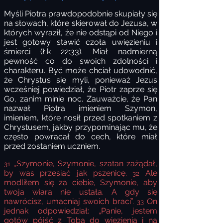
Myśli Piotra prawdopodobnie skupiały się
na słowach, które skierował do Jezusa, w
których wyraził, że nie odstąpi od Niego i
jest gotowy stawić czoła uwięzieniu i
śmierci (Łk 22:33). Miał nadmierną
pewność co do swoich zdolności i
charakteru. Być może chciał udowodnić,
że Chrystus się myli, ponieważ Jezus
wcześniej powiedział, że Piotr zaprze się
Go, zanim minie noc. Zauważcie, że Pan
nazwał Piotra imieniem Szymon,
imieniem, które nosił przed spotkaniem z
Chrystusem, jakby przypominając mu, że
często powracał do cech, które miał
przed zostaniem uczniem.
„Szymonie, Szymonie, szatan zażądał,
31
by was przesiać jak pszenicę.
Ale
32
modliłem się za ciebie, Szymonie, aby
twoja wiara nie ustała. A gdy się
nawrócisz, umacniaj swoich braci”.
On
33
jednak odpowiedział: „Panie, jestem
gotów pójść z Tobą do więzienia i na