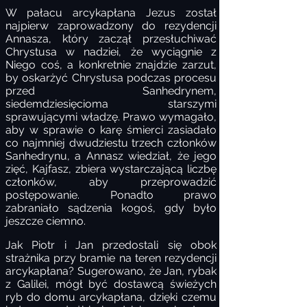
W pałacu arcykapłana Jezus został
najpierw zaprowadzony do rezydencji
Annasza, który zaczął przesłuchiwać
Chrystusa w nadziei, że wyciągnie z
Niego coś, a konkretnie znajdzie zarzut,
by oskarżyć Chrystusa podczas procesu
przed Sanhedrynem,
siedemdziesięcioma starszymi
sprawującymi władzę. Prawo wymagało,
aby w sprawie o karę śmierci zasiadało
co najmniej dwudziestu trzech członków
Sanhedrynu, a Annasz wiedział, że jego
zięć, Kajfasz, zbiera wystarczającą liczbę
członków, aby przeprowadzić
postępowanie. Ponadto prawo
zabraniało sądzenia kogoś, gdy było
jeszcze ciemno.
Jak Piotr i Jan przedostali się obok
strażnika przy bramie na teren rezydencji
arcykapłana? Sugerowano, że Jan, rybak
z Galilei, mógł być dostawcą świeżych
ryb do domu arcykapłana, dzięki czemu