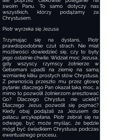
ale poprzez całkowite poleganie na
swoim Panu. To samo dotyczy nas
wszystkich, którzy podążamy za
Chrystusem.
Piotr wyrzeka się Jezusa
Trzymając się na dystans, Piotr
prawdopodobnie czuł strach. Nie miał
możliwości dowiedzieć się, czy to były
jego ostatnie chwile. Widział moc Jezusa,
gdy wszyscy rzymscy żołnierze w
Getsemani upadli na ziemię na samą
wzmiankę kilku prostych słów Chrystusa.
Z pewnością przeszło mu przez głowę
pytanie: dlaczego Pan okazał taką moc, a
mimo to pozwolił żołnierzom aresztować
Go? Dlaczego Chrystus nie uciekł?
Dlaczego Jezus pozwolił się pojmać?
Kiedy obaj podążali za Jezusem do
pałacu arcykapłana, Piotr zebrał się na
odwagę, być może myśląc, że będzie
mógł być świadkiem Chrystusa podczas
ewentualnego procesu.