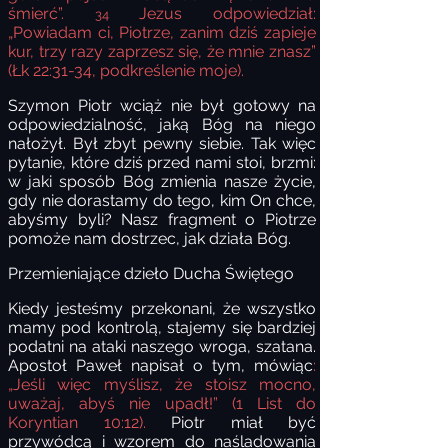
śmierć”.
Jezus odpowiedział:
34
„Powiadam ci, Piotrze, zanim dziś zapieje
kur, trzy razy zaprzesz się, że mnie znasz”
(Łk 22:31-34, podkreślenie moje).
Szymon Piotr wciąż nie był gotowy na
odpowiedzialność, jaką Bóg na niego
nałożył. Był zbyt pewny siebie. Tak więc
pytanie, które dziś przed nami stoi, brzmi:
w jaki sposób Bóg zmienia nasze życie,
gdy nie dorastamy do tego, kim On chce,
abyśmy byli? Nasz fragment o Piotrze
pomoże nam dostrzec, jak działa Bóg.
Przemieniające dzieło Ducha Świętego
Kiedy jesteśmy przekonani, że wszystko
mamy pod kontrolą, stajemy się bardziej
podatni na ataki naszego wroga, szatana.
Apostoł Paweł napisał o tym, mówiąc
:
„Jeśli więc myślisz, że stoisz mocno,
uważaj, abyś nie upadł!” (1 List do
Koryntian 10:12).
Piotr miał być
przywódcą i wzorem do naśladowania