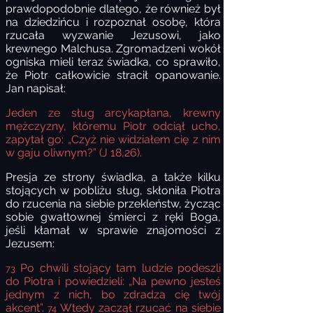
prawdopodobnie dlatego, że również był
na dziedzińcu i rozpoznał osobę, która
rzucała wyzwanie Jezusowi, jako
krewnego Malchusa. Zgromadzeni wokół
ogniska mieli teraz świadka, co sprawiło,
że Piotr całkowicie stracił opanowanie.
Jan napisał:
Jeden ze sług arcykapłana, krewny
mężczyzny, któremu Piotr odciął ucho,
zapytał go: „Czyż nie widziałem cię z nim
w gaju oliwnym?” (J 18,26).
Presja ze strony świadka
, a także kilku
stojących w pobliżu sług, skłoniła Piotra
do rzucenia na siebie przekleństw, życząc
sobie gwałtownej śmierci z ręki Boga,
jeśli kłamał w sprawie znajomości z
Jezusem:
Po
chwili stojący tam ludzie podeszli
73
do Piotra i powiedzieli: „Na pewno jesteś
jednym z nich, bo zdradza cię twój
akcent”.
Wtedy zaczął rzucać na siebie
74