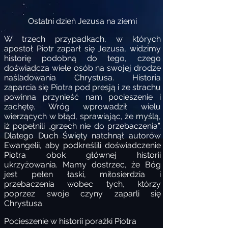
Ostatni dzień Jezusa na ziemi
W trzech przypadkach, w których
apostoł Piotr zaparł się Jezusa, widzimy
historię podobną do tego, czego
doświadcza wiele osób na swojej drodze
naśladowania Chrystusa. Historia
zaparcia się Piotra pod presją i ze strachu
powinna przynieść nam pocieszenie i
zachętę. Wróg wprowadził wielu
wierzących w błąd, sprawiając, że myślą,
iż popełnili „grzech nie do przebaczenia”.
Dlatego Duch Święty natchnął autorów
Ewangelii, aby podkreślili doświadczenie
Piotra obok głównej historii
ukrzyżowania. Mamy dostrzec, że Bóg
jest pełen łaski, miłosierdzia i
przebaczenia wobec tych, którzy
poprzez swoje czyny zaparli się
Chrystusa.
Pocieszenie w historii porażki Piotra