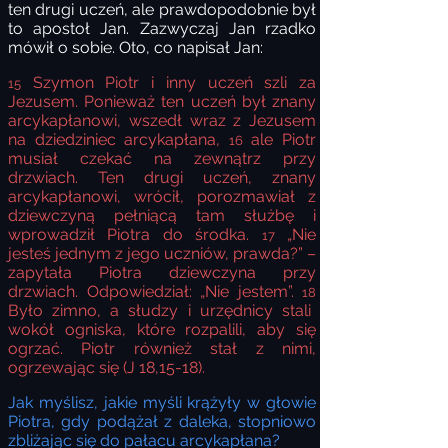
ten drugi uczeń, ale prawdopodobnie był
to apostoł Jan. Zazwyczaj Jan rzadko
mówił o sobie. Oto, co napisał Jan:
Szymon Piotr i inny uczeń szli za
15
Jezusem. Ponieważ ten uczeń był znany
arcykapłanowi, wszedł wraz z Jezusem
na dziedziniec arcykapłana,
ale Piotr
16
musiał czekać na zewnątrz przy
drzwiach. Ten drugi uczeń, znany
arcykapłanowi, wrócił, porozmawiał z
dziewczyną pełniącą tam służbę i
wprowadził Piotra do środka.
„Nie
17
jesteś jednym z jego uczniów, prawda?” –
zapytała Piotra dziewczyna przy
drzwiach. Odpowiedział: „Nie jestem”.
18
Było zimno, a słudzy i urzędnicy stali
wokół ogniska, które rozpalili, aby się
ogrzać. Piotr również stał z nimi,
ogrzewając się (J 18,15-18).
Jak myślisz, jakie myśli krążyły w głowie
Piotra, gdy podążał z daleka, stopniowo
zbliżając się do pałacu arcykapłana?