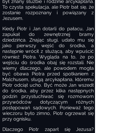
był znany służbie i rodzinie arcykapłana.
To czysta spekulacja, ale Piotr bał się, że
zostanie rozpoznany i powiązany z
Jezusem.
Kiedy Piotr i Jan dotarli do pałacu, Jan
zapukał do zewnętrznej bramy
dziedzińca. Znając sługi, udało mu się
jako pierwszy wejść do środka, a
następnie wrócił z służącą, aby wpuścić
również Piotra. Wygląda na to, że po
wejściu do środka obaj się rozstali. Nie
wiemy dlaczego, ale powodem mogła
być obawa Piotra przed spotkaniem z
Malchusem, sługą arcykapłana, któremu
Piotr odciął ucho. Być może Jan wszedł
do środka, aby przez kilka następnych
godzin przysłuchiwać się rozmowom
przywódców dotyczącym różnych
postępowań sądowych. Ponieważ tego
wieczoru było zimno, Piotr ogrzewał się
przy ognisku.
Dlaczego Piotr zaparł się Jezusa?