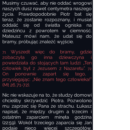
Musimy czuwać, aby nie oddać wrogowi
naszych dusz nawet centymetra naszego
życia. Prawdopodobnie Piotr bał się
teraz, że zostanie rozpoznany, i musiał
oddalić się od światła ogniska na
dziedzińcu z powrotem w ciemność.
Mateusz mówi nam, że udał się do
bramy, próbując znaleźć wyjście.
Wyszedł więc do bramy, gdzie
71
zobaczyła go inna dziewczyna i
powiedziała do stojących tam ludzi: „Ten
człowiek był z Jezusem z Nazaretu”.
72
On ponownie zaparł się tego,
przysięgając: „Nie znam tego człowieka!”
(Mt 26,71-72).
Nic nie wskazuje na to, że słudzy domowi
chcieliby skrzywdzić Piotra. Pozwolono
mu zaprzeć się Pana ze strachu. Łukasz
napisał, że między drugim a trzecim i
ostatnim zaparciem minęła godzina
(22:59). Wokół trzeciego zaparcia się Jan
podaje nieco więcej szczegółów,