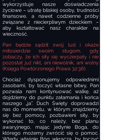
wykorzystuje nasze doświadczenia
życiowe – utratę bliskiej osoby, trudności
finansowe, a nawet codzienne próby
związane z niecierpliwym dzieckiem –
aby kształtować nasz charakter na
wieczność.
Pan będzie sądził swój lud i okaże
miłosierdzie swoim sługom, gdy
zobaczy, że ich siły się wyczerpały i nie
pozostał już nikt, ani niewolnik, ani wolny
(Księga Powtórzonego Prawa 32:36).
Chociaż
dysponujemy odpowiednimi
zasobami, by toczyć własne bitwy, Pan
pozwala nam kontynuować walkę, aż
dojdziemy
do
punktu
załamania i końca
naszego „ja”. Duch Święty doprowadzi
nas do momentu, w którym znajdziemy
się bez pomocy, pozbawieni siły, by
wykonać to, co należy, bez planu
awaryjnego, mając jedynie Boga, do
którego możemy zwrócić się o pomoc.
Wtedy właśnie Bóg wkracza, by toczyć