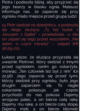
Piotra i podeszła bliżej, aby przyjrzeć się
jego twarzy w blasku ognia. Mateusz
informuje nas, że zaparcie się przy
ognisku miało miejsce przed grupą ludzi:
Piotr siedział na dziedzińcu, a podeszła
69
do niego służąca. „Ty też byłeś z
Jezusem z Galilei” – powiedziała.
Ale
70
on zaparł się tego przed wszystkimi. „Nie
wiem, o czym mówisz” – odparł (Mt
26,69-70).
Łukasz pisze, że służąca przyjrzała się
uważnie Piotrowi, który siedział z innymi
przed ogniskiem, zanim go oskarżyła,
mówiąc: „Ten człowiek też był z nim” (Łk
22,56). Jego zaparcie się przed tymi,
którzy siedzieli przy ognisku, było jego
drugim zaparciem się. To nagłe
oskarżenie pokazuje, jak często
przychodzi do nas pokusa. Dajemy
wrogowi palec, a on bierze całą rękę.
Dajemy mu rękę, a on bierze całą stopę.
Dajemy metr, a on bierze kilometr.