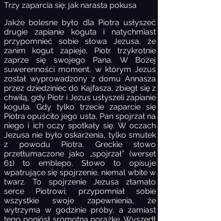
Trzy zaparcia się: jak narasta pokusa
Jakże bolesne było dla Piotra usłyszeć
drugie zapianie koguta i natychmiast
przypomnieć sobie słowa Jezusa, że
zanim kogut zapieje, Piotr trzykrotnie
zaprze się swojego Pana. W Bożej
suwerenności moment, w którym Jezus
został wyprowadzony z domu Annasza
przez dziedziniec do Kajfasza, zbiegł się z
chwilą, gdy Piotr i Jezus usłyszeli zapianie
koguta. Gdy tylko trzecie zaparcie się
Piotra opuściło jego usta, Pan spojrzał na
niego i ich oczy spotkały się. W oczach
Jezusa nie było oskarżenia, tylko smutek
z powodu Piotra. Greckie słowo
przetłumaczone jako „spojrzał” (werset
61) to emblepo. Słowo to opisuje
wpatrujące się spojrzenie, niemal wbite w
twarz. To spojrzenie Jezusa złamało
serce Piotrowi; przypomniał sobie
wszystkie swoje zapewnienia, że
wytrzyma w godzinie próby, a zamiast
tego poniósł sromotną porażkę. Wyszedł