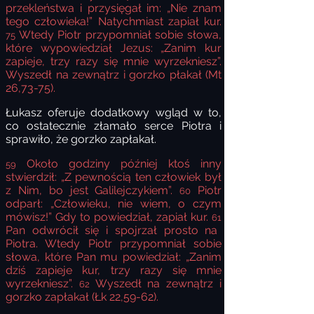
przekleństwa i przysięgał im: „Nie znam
tego człowieka!” Natychmiast zapiał kur.
Wtedy Piotr przypomniał sobie słowa,
75
które wypowiedział Jezus: „Zanim kur
zapieje, trzy razy się mnie wyrzekniesz”.
Wyszedł na zewnątrz i gorzko płakał (Mt
26,73-75).
Łukasz oferuje dodatkowy wgląd w to,
co ostatecznie złamało serce Piotra i
sprawiło, że gorzko zapłakał.
Około godziny później ktoś inny
59
stwierdził: „Z pewnością ten człowiek był
z Nim, bo jest Galilejczykiem”.
Piotr
60
odparł: „Człowieku, nie wiem, o czym
mówisz!” Gdy to powiedział, zapiał kur.
61
Pan odwrócił się i spojrzał prosto na
Piotra. Wtedy Piotr przypomniał sobie
słowa, które Pan mu powiedział: „Zanim
dziś zapieje kur, trzy razy się mnie
wyrzekniesz”.
Wyszedł na zewnątrz i
62
gorzko zapłakał (Łk 22,59-62).