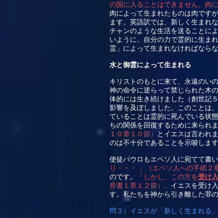
の国に入ることはできません。肉
肉によって生まれたものは肉です
ます。英語訳では、新しく生まれ
チャンのような生活を送ることに
いように、自分の力で霊的に生ま
霊」によって生まれなければなら
水と御霊によって生まれる
キリストのもとに来て、永遠のい
神の命令に逆らって禁じられた木
体的には生き続けました（創世記
影響を及ぼしました。このことは
ていることは霊的に死んでいる状
ちの関係を回復するために来られ
１０章１０節）
とイエスは言われ
のは不十分であることを示唆しま
使徒パウロもエペソ人に宛てて書
り・・・ 」（エペソ人への手紙２
のです。
「しかし、この方を
受け
音書１章１２節）。
イエスを受け
す。私たちを神から引き離した罪
問３）イエスが「新しく生まれる