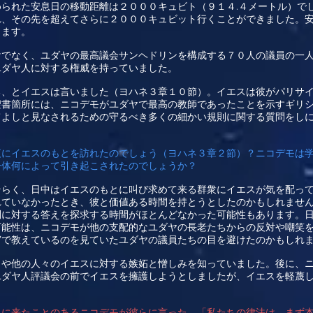
.
められた安息日の移動距離は２０００キュビト（９１４
４メートル）で
れ、その先を超えてさらに２０００キュビット行くことができました。
ります。
けでなく、ユダヤの最高議会サンヘドリンを構成する７０人の議員の一
ユダヤ人に対する権威を持っていました。
る、とイエスは言いました（ヨハネ３章１０節）。イエスは彼がパリサ
聖書箇所には、ニコデモがユダヤで最高の教師であったことを示すギリ
てよしと見なされるための守るべき多くの細かい規則に関する質問をし
夜にイエスのもとを訪れたのでしょう（ヨハネ３章２節）？ニコデモは
一体何によって引き起こされたのでしょうか？
そらく、日中はイエスのもとに叫び求めて来る群衆にイエスが気を配っ
れていなかったとき、彼と価値ある時間を持とうとしたのかもしれませ
問に対する答えを探求する時間がほとんどなかった可能性もあります。
可能性は、ニコデモが他の支配的なユダヤの長老たちからの反対や嘲笑
宮で教えているのを見ていたユダヤの議員たちの目を避けたのかもしれ
司や他の人々のイエスに対する嫉妬と憎しみを知っていました。後に、
ユダヤ人評議会の前でイエスを擁護しようとしましたが、イエスを軽蔑
とに来たことのあるニコデモが彼らに言った。「私たちの律法は、まず