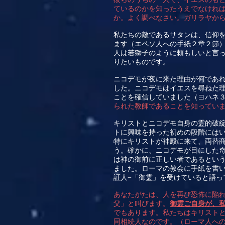
ているのかを知ったうえでなけれ
か。よく調べなさい。ガリラヤか
私たちの敵であるサタンは、信仰
ます（エペソ人への手紙２章２節
人は若獅子のように頼もしいと言
りたいものです。
ニコデモが夜に来た理由が何であ
した。ニコデモはイエスを尋ねた
ことを確信していました（ヨハネ
られた教師であることを知ってい
キリストとニコデモ自身の霊的破
トに興味を持った初めの段階には
特にキリストが神殿に来て、両替
う。確かに、ニコデモが目にした
は神の御前に正しい者であるとい
ました。ローマの教会に手紙を書
証人−「御霊」を受けていると語っ
あなたがたは、人を再び恐怖に陥
父」と叫びます。
御霊ご自身が、
でもあります。私たちはキリスト
同相続人なのです。
（
ローマ人へ