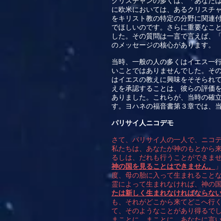
クリスチャンの多くは、「あなた
に欧米においては、あるクリスチ
をキリスト教の特定の分野に関連
でほしいのです。さらに重要なこ
した。その質問は一言で言えば、
のメッセージの核心があります。
当時、一般の人の多くはイエス一
いことではありませんでした。そ
はイエスの教えに興味をそそられ
えを承認することは、彼らの評価
ありました。これらが、当時の確
す。ヨハネの福音書第３章では、
パリサイ人ニコデモ
さて、パリサイ人の一人で、ニコデ
私たちは、あなたが神のもとから
るしは、だれも行うことができま
神の国を見ることはできません。
度、母の胎に入って生まれること
霊によって生まれなければ、神の
たは新しく生まれなければならな
も、それがどこから来てどこへ行
て、そのようなことがあり得るで
まことに、まことに、あなたに言