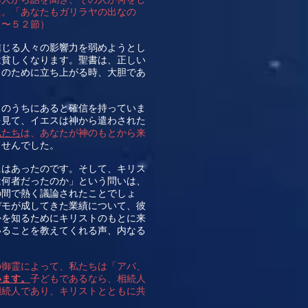
た。「あなたもガリラヤの出なの
０〜５２節）
信じる人々の影響力を弱めようとし
は貧しくなります。聖書は、正しい
トのために立ち上がる時、大胆であ
スのうちにあると確信を持っていま
を見て、イエスは神から遣わされた
私たち
は、あなたが神のもとから来
ませんでした。
にはあったのです。そして、キリス
は何者だったのか」という問いは、
の間で熱く議論されたことでしょ
デモが成してきた業績について、彼
かを知るためにキリストのもとに来
いることを教えてくれる声、内なる
の御霊によって、私たちは「アバ、
います。
子どもであるなら、相続人
相続人であり、キリストとともに共