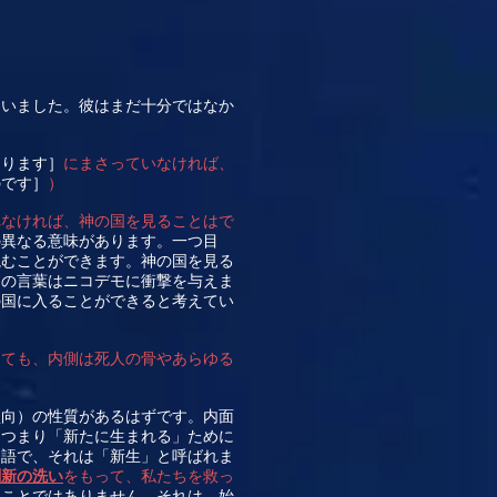
ていました。彼はまだ十分ではなか
まります］
にまさっていなければ、
のです］
）
れなければ、神の国を見ることはで
の異なる意味があります。一つ目
読むことができます。神の国を見る
スの言葉はニコデモに衝撃を与えま
の国に入ることができると考えてい
えても、内側は死人の骨やあらゆる
傾向）の性質があるはずです。内面
、つまり「新たに生まれる」ために
用語で、それは「新生」と呼ばれま
刷新の洗い
をもって、私たちを救っ
ることではありません。それは、始