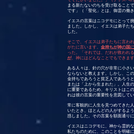
まる新たないのちを受け取ること
です」（「聖化」とは、御霊の働
イエスの言葉はニコデモにとって
ました。しかし、イエスは弟子た
した。
そこで、イエスは弟子たちに言わ
がたに言います。
金持ちが神の国
った。「それでは、だれが救われ
が
、神にはどんなことでもできま
ある人々は、針の穴が非常に小さ
ならないと教えます。しかし、こ
金持ちであろうと貧乏人であろう
または「上から生まれた」。人生
に重要であるため、キリストはこ
れは彼の言葉の重要性を意図して
常に客観的に人生を見つめてきた
いたとき、ほとんどの人がするよ
惑しました。その言葉を額面通り
イエスはニコデモに、神から霊的
私たちのために、このことを明確