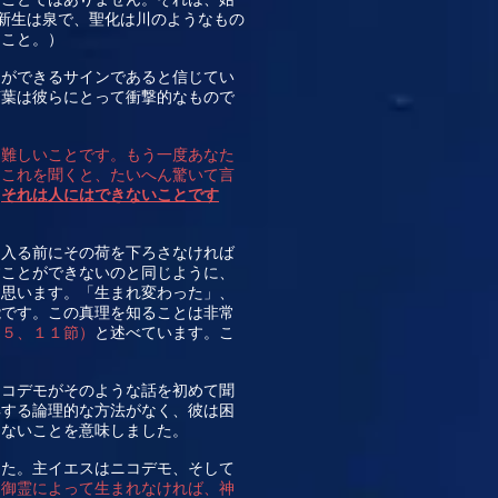
新生は泉で、聖化は川のようなもの
ること。）
とができるサインであると信じてい
言葉は彼らにとって衝撃的なもので
は難しいことです。もう一度あなた
はこれを聞くと、たいへん驚いて言
「
それは人にはできないことです
ら入る前にその荷を下ろさなければ
すことができないのと同じように、
と思います。「生まれ変わった」、
能です。この真理を知ることは非常
、５、１１節）
と述べています。こ
ニコデモがそのような話を初めて聞
解する論理的な方法がなく、彼は困
らないことを意味しました。
した。主イエスはニコデモ、そして
と御霊によって生まれなければ、神