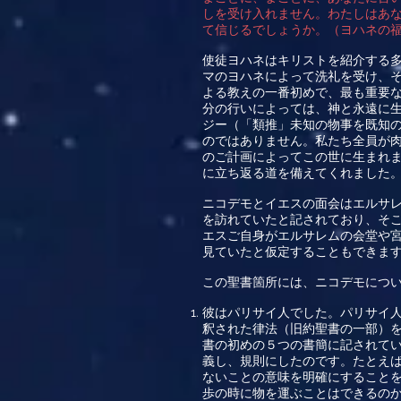
しを受け入れません。わたしはあ
て信じるでしょうか。（ヨハネの
使徒ヨハネはキリストを紹介する
マのヨハネによって洗礼を受け、
よる教えの一番初めで、最も重要
分の行いによっては、神と永遠に
ジー（「類推」未知の物事を既知
のではありません。私たち全員が
のご計画によってこの世に生まれ
に立ち返る道を備えてくれました
ニコデモとイエスの面会はエルサ
を訪れていたと記されており、そ
エスご自身がエルサレムの会堂や
見ていたと仮定することもできま
この聖書箇所には、ニコデモにつ
彼はパリサイ人でした。パリサイ
釈された律法（旧約聖書の一部）
書の初めの５つの書簡に記されて
義し、規則にしたのです。たとえ
ないことの意味を明確にすること
歩の時に物を運ぶことはできるのか