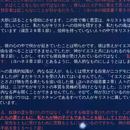
ば、さばくことをしないのではないか。」彼らはニコデモに答えて言っ
ら預言者は起こらないことが分かるだろう。」（ヨハネの福音書７章５
を大胆に語ることを億劫にさせます。この世で働く悪霊は、キリストを
）。悲しいことに、私たちがキリストへの信仰を隠すとき、私たちの魂
っています（箴言２８章１節）。信仰を持っていない人々の中でキリス
れ、彼の心の中で何かが起きていたことは明らかです。彼は答えがイエ
理由を述べることはできませんでしたが、神がイエスと共におられるの
３章２節）。しかし、それでも彼自身が受け入れているのではなく、
「
ます」
（ヨハネ３章２節）とあるように、個人的なものにしようとはし
綻への直感的知識が、内なる証人が、もしくは増大する自覚がニコデモ
いましたが、まだキリストを受け入れてはいませんでした。「イエスと
商とささげ物を売る者たちを追い出した後（ヨハネの福音書２章）人々
奇跡は、ニコデモがキリストの本質を見極める助けとなりました。ニコ
う内なる声を聞くことができませんでした。そして、何が欠けているの
いた使徒パウロは、クリスチャンであるすべての人がキリストに属して
ています。
れる、奴隷の霊を受けたのではなく、子とする御霊を受けたのです。こ
私たちの霊とともに、私たちが神の子どもであることを証ししてくださ
と、栄光をともに受けるために苦難をともにしているのですから、神の
の手紙８章１５〜１７節）