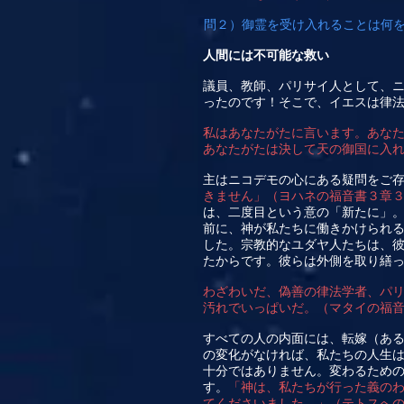
問２）御霊を受け入れることは何
人間には不可能な救い
議員、教師、パリサイ人として、
ったのです！そこで、イエスは律
私はあなたがたに言います。あな
あなたがたは決して天の御国に入
主はニコデモの心にある疑問をご
きません」（ヨハネの福音書３章
は、二度目という意の「新たに」
前に、神が私たちに働きかけられ
した。宗教的なユダヤ人たちは、
たからです。彼らは外側を取り繕
わざわいだ、偽善の律法学者、パ
汚れでいっぱいだ。（マタイの福
すべての人の内面には、転嫁（あ
の変化がなければ、私たちの人生
十分ではありません。変わるため
す。
「神は、私たちが行った義の
てくださいました。」（テトスへ