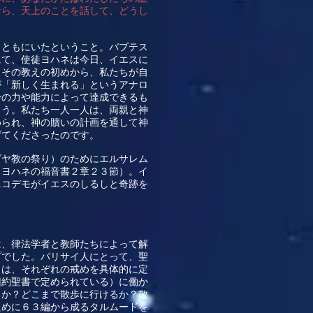
なら、天上のことを話して、どうし
とともにいたということ。バプテス
にて、使徒ヨハネは今日、イエスに
スその教えの初めから、私たちが自
が「新しく生まれる」というアナロ
身の力や能力によって達成できるも
ょう。私たち一人一人は、両親と神
められ、神の贖いの計画を通して神
げてくださったのです。
ダヤ教の祭り）のためにエルサレム
（ヨハネの福音書２章２３節）。イ
ニコデモがイエスのしるしと奇跡を
は、律法学者と教師たちによって解
プでした。パリサイ人にとって、聖
らは、それぞれの戒めを具体的に定
旧約聖書で定められている）に働か
るか？どこまで散歩に行けるか？散
ために６３編から成るタルムードを