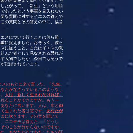
聖書の言葉をよく知っています。特
。したがって、「新生」という用語
スであったという事実を見失わない
重要な質問に対するイエスの答えで
。この質問とその答えの中に、福音
イエスについて行くことは何ら難し
慎重に捉えました。おそらく、彼ら
エスに従うこと、またはイエスの教
と組んだ者として見なされる恐れが
醸す人物でしたが、今日でもそうで
とが記録されています。
エスのもとに来て言った。「先生。
あなたがなさっているこのようなし
す。
人は、新しく生まれなければ、
まれることができますか。もう一
、あなたに言います。人は、水と御
って生まれた者は霊です。
あなたが
ままに吹きます。その音を聞いて
。」ニコデモは答えた。「どうし
、そのことが分からないのですか。
のに、あなたがたはわたしたちの証