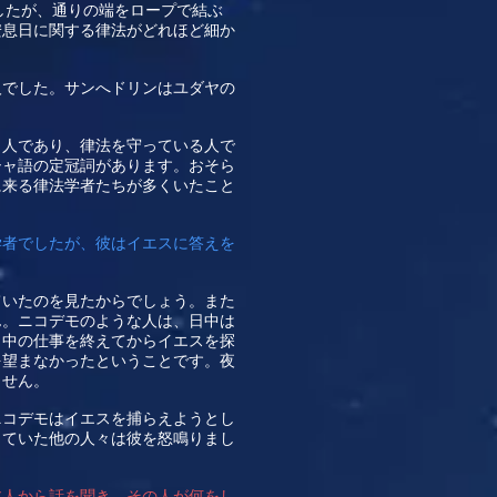
したが、通りの端をロープで結ぶ
安息日に関する律法がどれほど細か
人でした。サンへドリンはユダヤの
イ人であり、律法を守っている人で
シャ語の定冠詞があります。おそら
に来る律法学者たちが多くいたこと
学者でしたが、彼はイエスに答えを
ていたのを見たからでしょう。また
ん。ニコデモのような人は、日中は
日中の仕事を終えてからイエスを探
を望まなかったということです。夜
ません。
ニコデモはイエスを捕らえようとし
していた他の人々は彼を怒鳴りまし
本人から話を聞き、その人が何をし