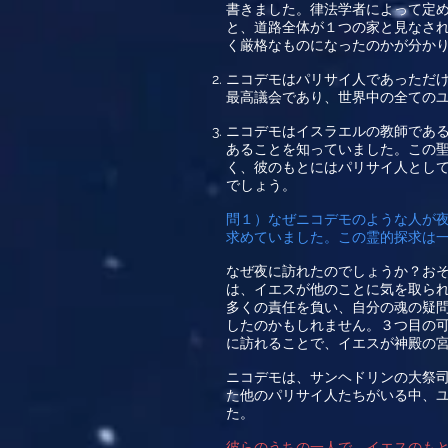
書きました。律法学者によって定
と、道路全体が１つの家と見なさ
く厳格なものになったのかが分か
ニコデモはパリサイ人であっただ
最高議会であり、世界中の全ての
ニコデモはイスラエルの教師であ
あることを知っていました。この
く、彼のもとにはパリサイ人とし
でしょう。
問１）なぜニコデモのような人が
求めていました。この霊的探求は
なぜ夜に訪れたのでしょうか？お
は、イエスが他のことに気を取ら
多くの責任を負い、自分の魂の疑
したのかもしれません。３つ目の
に訪れることで、イエスが神殿の
ニコデモは、サンヘドリンの大祭
た他のパリサイ人たちがいる中、
た。
彼らのうちの一人で、イエスのも