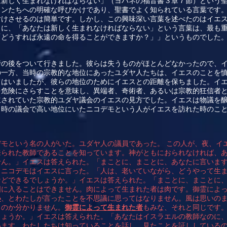
は新しく生まれなければならない」（ヨハネの福音書３章７節）という
ャンたちへの明確な呼びかけであり、聖書でよく知られている言葉です
付けさせるのは簡単です。しかし、この興味深い言葉を述べたのはイエ
とに、「あなたは新しく生まれなければならない」という言葉は、最も
「どうすれば永遠の命を得ることができますか？」」というものでした
行の後をついて行きました。彼らは失うものがほとんどなかったので、
の一方、当時の宗教的な地位にあったユダヤ人たちは、イエスのことを
てはいましたが、彼らの地位のためにイエスとの距離を保ちました。イ
を危険にさらすことを意味し、異端者、奇術者、あるいは宗教的狂信者
立されていた宗教的ユダヤ議会のイエスの見方でした。イエスは物議を
当時の議会で高い地位にいたニコデモという人がイエスを訪れた時のこ
モという名の人がいた。ユダヤ人の議員であった。 この人が、夜、イ
来られた教師であることを知っています。神がともにおられなければ、
せん。」イエスは答えられた。「まことに、まことに、あなたに言いま
」ニコデモはイエスに言った。「人は、老いていながら、どうやって生
などできるでしょうか。」イエスは答えられた。「まことに、まことに
国に入ることはできません。肉によって生まれた者は肉です。御霊によ
い
、とわたしが言ったことを不思議に思ってはなりません。風は思いの
くのか分かりません。
御霊によって生まれた者
もみな、それと同じです
しょうか。」イエスは答えられた。「あなたはイスラエルの教師なのに
います。わたしたちは知っていることを話し、見たことを証ししている