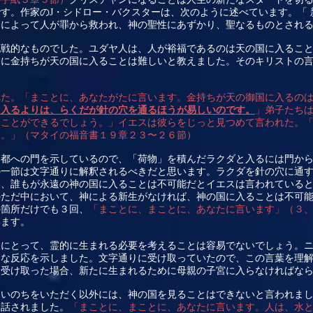
です。作家の
J
・シドロー・バクスターは、次のように述べています。「 
きによって人が罪から救われ、神の聖性にあずかり、聖なるものとされ
挑戦的なものでした。ユダヤ人は、人が裕福であるのは天の国に入るこ
ちに金持ちが天の国に入ることは難しいと教えました。そのキリストの
れた。「まことに、あなたがたに言います。金持ちが天の御国に入るの
に入るよりは、らくだが針の穴を通るほうが易しいのです。
」弟子たち
ることができるでしょう。」イエスは彼らをじっと見つめて言われた。
す。」（マタイの福音書１９章２３〜２６節）
い都への門を示しているので、「荷物」を積んだラクダと入るには門か
の一節は文字通りに解釈されるべきだと思います。ラクダを針の穴に通
と、誰もが永遠の神の国に入ることは不可能だとイエスは言われている
のただ中において、神による新生がなければ、神の国に入ることは不可
の箇所だけでも３回、
「まことに、まことに、あなたに言います」（３
います。
人にとって、霊的に生まれる必要を考えることは容易でないでしょう。
うな反応を示しました。文字通りに受け取っていたので、この言葉を理
に受け取った場合、新たに生まれるために母親の子宮に入らなければな
ないのちをいただく以外には、神の国を見ることはできないと言われま
に話されました。
「まことに、まことに、あなたに言います。人は、水