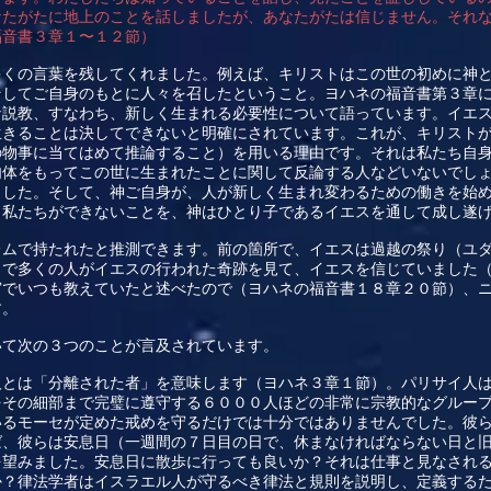
なたがたに地上のことを話しましたが、あなたがたは信じません。それ
福音書３章１〜１２節）
多くの言葉を残してくれました。例えば、キリストはこの世の初めに神
そしてご自身のもとに人々を召したということ。ヨハネの福音書第３章
な説教、すなわち、新しく生まれる必要性について語っています。イエ
生きることは決してできないと明確にされています。これが、キリスト
の物事に当てはめて推論すること）を用いる理由です。それは私たち自
肉体をもってこの世に生まれたことに関して反論する人などいないでし
ました。そして、神ご自身が、人が新しく生まれ変わるための働きを始
。私たちができないことを、神はひとり子であるイエスを通して成し遂
レムで持たれたと推測できます。前の箇所で、イエスは過越の祭り（ユ
こで多くの人がイエスの行われた奇跡を見て、イエスを信じていました
宮でいつも教えていたと述べたので（ヨハネの福音書１８章２０節）、
す。
いて次の３つのことが言及されています。
人とは「分離された者」を意味します（ヨハネ３章１節）。パリサイ人
をその細部まで完璧に遵守する６０００人ほどの非常に宗教的なグルー
いるモーセが定めた戒めを守るだけでは十分ではありませんでした。彼
ば、彼らは安息日（一週間の７日目の日で、休まなければならない日と
を望みました。安息日に散歩に行っても良いか？それは仕事と見なされ
？律法学者はイスラエル人が守るべき律法と規則​​を説明し、定義する