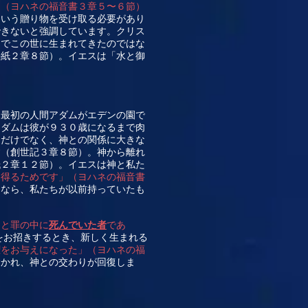
」（ヨハネの福音書３章５〜６節）
という贈り物を受け取る必要があり
できないと強調しています。クリス
力でこの世に生まれてきたのではな
手紙２章８節）。イエスは「水と御
。最初の人間アダムがエデンの園で
アダムは彼が９３０歳になるまで肉
るだけでなく、神との関係に大きな
す（創世記３章８節）。神から離れ
紙２章１２節）。イエスは神と私た
に得るためです」（ヨハネの福音書
るなら、私たちが以前持っていたも
きと罪の中に
死んでいた者
であ
をお招きするとき、新しく生まれる
権をお与えになった」（ヨハネの福
除かれ、神との交わりが回復しま