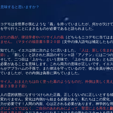
を意味すると思いますか？
ニコデモは全世界が羨むような「義」を持っていましたが、何かが欠け
法を守り行うことにまさるものが必要であると語られました。
たがたの義が、律法学者やパリサイ人の義
［どちらもニコデモに当ては
れません。（マタイの福音書５章２０節
［文中の挿入語句は補足したも
存知でした。イエスは彼に次のように言いました。
「人は、新しく生ま
３節）
。「新しく」と訳された原語のギリシャ語「アノテン」には二つ
。そして、二つ目は「上から」という意味で、「上から生まれる」とも
る必要があることを意味します。これら両方の意味が正しいです。イエ
彼らがアブラハムの子孫で、また律法を守っているので、彼ら全員が神
っていましたが、その内側は偽善に満ちていました。
リサイ人。おまえたちは白く塗った墓のようなものだ。外側は美しく見
音書２３章２７節）
る人の霊的状態になすりつけられた正義、正しくないのに正しいとする
は変わりません。変化は内側から始まる必要があり、私たちはこの変化
の力が必要です！人間の内面、心は正される必要があります。神学的な
わざによってではなく、ご自分のあわれみによって、聖霊による再生と
の手紙３章５節）
クリスチャンになることは人生の新たなスタートを切