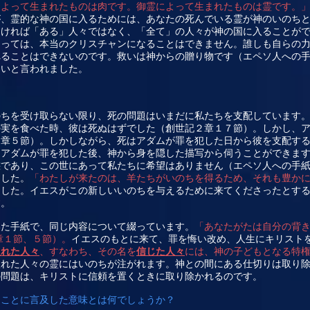
によって生まれたものは肉です。御霊によって生まれたものは霊です。
が、霊的な神の国に入るためには、あなたの死んでいる霊が神のいのち
なければ「ある」人々ではなく、「全て」の人々が神の国に入ることが
よっては、本当のクリスチャンになることはできません。誰しも自らの
れることはできないのです。救いは神からの贈り物です（エペソ人への
ないと言われました。
のちを受け取らない限り、死の問題はいまだに私たちを支配しています
の実を食べた時、彼は死ぬはずでした（創世記２章１７節）。しかし、
５章５節）。しかしながら、死はアダムが罪を犯した日から彼を支配す
、アダムが罪を犯した後、神から身を隠した描写から伺うことができま
態であり、この世にあって私たちに希望はありません（エペソ人への手
ました。
「わたしが来たのは、羊たちがいのちを得るため、それも豊か
ました。イエスがこの新しいいのちを与えるために来てくださったとす
す。
いた手紙で、同じ内容について綴っています。
「あなたがたは自分の背
章１節、５節）。
イエスのもとに来て、罪を悔い改め、人生にキリスト
入れた人々
、すなわち、その名を
信じた人々
には、神の子どもとなる特
入れた人々の霊にはいのちが注がれます。神との間にある仕切りは取り
の問題は、キリストに信頼を置くときに取り除かれるのです。
」ことに言及した意味とは何でしょうか？