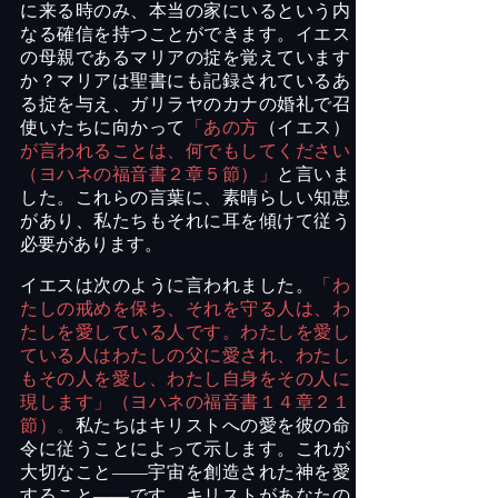
に来る時のみ、本当の家にいるという内
なる確信を持つことができます。イエス
の母親であるマリアの掟を覚えています
か？マリアは聖書にも記録されているあ
る掟を与え、ガリラヤのカナの婚礼で召
使いたちに向かって
「あの方
（イエス）
が言われることは、何でもしてください
（ヨハネの福音書２章５節）」
と言いま
した。これらの言葉に、素晴らしい知恵
があり、私たちもそれに耳を傾けて従う
必要があります。
イエスは次のように言われました。
「わ
たしの戒めを保ち、それを守る人は、わ
たしを愛している人です。わたしを愛し
ている人はわたしの父に愛され、わたし
もその人を愛し、わたし自身をその人に
現します」（ヨハネの福音書１４章２１
節）。
私たちはキリストへの愛を彼の命
令に従うことによって示します。これが
大切なこと
――宇宙を創造された神を愛
すること――です。キリストがあなたの