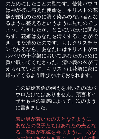
のためにしたことの型です。使徒パウロ
は神が彼に与えた使命を、キリストの花
嫁が婚礼のために清く染みのない者とな
るように整えるというように見たのでし
ょう。何をしたか、どこにいたかに関わ
らず、花婿はあなたを清くすることがで
き、また清めたのです。もしクリスチャ
ンであるなら、あなたにはキリストがカ
ルバリの十字架においてあなたのために
買い取ってくださった、清い義の衣が与
えられています。キリストは花婿に家に
帰ってくるよう呼びかけておられます。
この結婚関係の例えを用いるのはパ
ウロだけではありません。預言者イ
ザヤも神の霊感によって、次のよう
に書きました。
若い男が若い女の夫となるように、
あなたの息子たちはあなたの夫とな
る。花婿が花嫁を喜ぶように、あな
たの神はあなたを喜ぶ。（イザヤ書