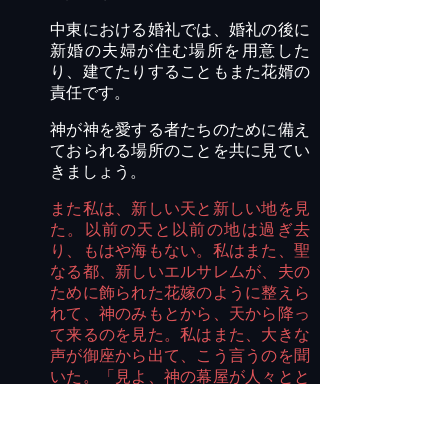
中東における婚礼では、婚礼の後に
新婚の夫婦が住む場所を用意した
り、建てたりすることもまた花婿の
責任です。
神が神を愛する者たちのために備え
ておられる場所のことを共に見てい
きましょう。
また私は、新しい天と新しい地を見
た。以前の天と以前の地は過ぎ去
り、もはや海もない。私はまた、聖
なる都、新しいエルサレムが、夫の
ために飾られた花嫁のように整えら
れて、神のみもとから、天から降っ
て来るのを見た。私はまた、大きな
声が御座から出て、こう言うのを聞
いた。「見よ、神の幕屋が人々とと
もにある。神は人々とともに住み、
人々は神の民となる。神ご自身が彼
らの神として、ともにおられる。神