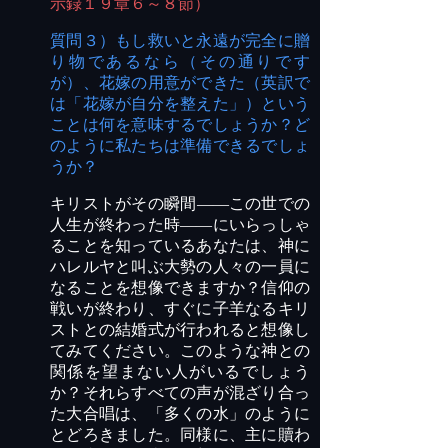
示録１９章６～８節）
質問３）もし救いと永遠が完全に贈
り物であるなら（その通りです
が）、花嫁の用意ができた（英訳で
は「花嫁が自分を整えた」）という
ことは何を意味するでしょうか？ど
のように私たちは準備できるでしょ
うか？
キリストがその瞬間――この世での
人生が終わった時――にいらっしゃ
ることを知っているあなたは、神に
ハレルヤと叫ぶ大勢の人々の一員に
なることを想像できますか？信仰の
戦いが終わり、すぐに子羊なるキリ
ストとの結婚式が行われると想像し
てみてください。このような神との
関係を望まない人がいるでしょう
か？それらすべての声が混ざり合っ
た大合唱は、「多くの水」のように
とどろきました。同様に、主に贖わ