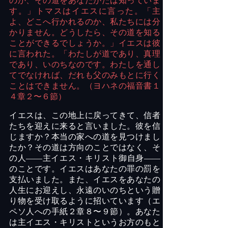
のか、その道をあなたがたは知っていま
す。」トマスはイエスに言った。「主
よ、どこへ行かれるのか、私たちには分
かりません。どうしたら、その道を知る
ことができるでしょうか。」イエスは彼
に言われた。「わたしが道であり、真理
であり、いのちなのです。わたしを通し
てでなければ、だれも父のみもとに行く
ことはできません。（ヨハネの福音書１
４章２〜６節）
イエスは、この地上に戻ってきて、信者
たちを迎えに来ると言いました。彼を信
じますか？本当の家への道を見つけまし
たか？その道は方向のことではなく、そ
の人――主イエス・キリスト御自身――
のことです。イエスはあなたの罪の罰を
支払いました。また、イエスをあなたの
人生にお迎えし、永遠のいのちという贈
り物を受け取るように招いています（エ
ペソ人への手紙２章８〜９節）。あなた
は主イエス・キリストというお方のもと