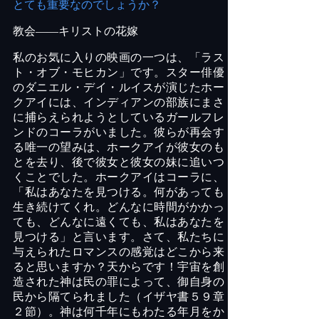
とても重要なのでしょうか？
教会――キリストの花嫁
私のお気に入りの映画の一つは、「ラス
ト・オブ・モヒカン」です。スター俳優
のダニエル・デイ・ルイスが演じたホー
クアイには、インディアンの部族にまさ
に捕らえられようとしているガールフレ
ンドのコーラがいました。彼らが再会す
る唯一の望みは、ホークアイが彼女のも
とを去り、後で彼女と彼女の妹に追いつ
くことでした。ホークアイはコーラに、
「私はあなたを見つける。何があっても
生き続けてくれ。どんなに時間がかかっ
ても、どんなに遠くても、私はあなたを
見つける」と言います。さて、私たちに
与えられたロマンスの感覚はどこから来
ると思いますか？天からです！宇宙を創
造された神は民の罪によって、御自身の
民から隔てられました（イザヤ書５９章
２節）。神は何千年にもわたる年月をか