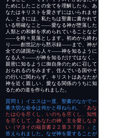
ためにしたことの全てを理解したら、あ
なたはキリストを愛さずにはいられませ
ん。ときには、私たちは聖書に書かれて
いる明確なこと――愛なる神が堕落した
人類との和解を求められていることなど
――を時々見落とします。初めから終わ
り――創世記から黙示録――まで、神が
全ての諸国から人々――神を知るように
なる人々――が神を知るだけではなく、
親密に知るように御自身のために召して
おられるのをみます。住んでいる国やそ
の行いに関わらず、キリストはあなたが
神を近く親しい、愛なる関係のうちに知
るための道を作られました。
質問１）イエスは一度、聖書のなかで一
番大切な命令は何かと尋ねられ、
「あな
たは心を尽くし、いのちを尽くし、知性
を尽くして、あなたの神、主を愛しなさ
い（マタイの福音書２２章３７節）」
と
答えられました。なぜ神を愛することが