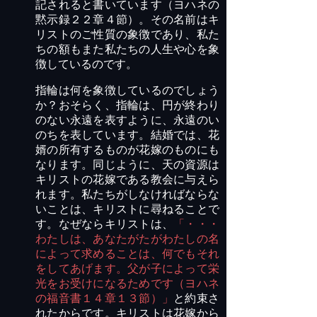
記されると書いています（ヨハネの
黙示録２２章４節）。その名前はキ
リストのご性質の象徴であり、私た
ちの額もまた私たちの人生や心を象
徴しているのです。
指輪は何を象徴しているのでしょう
か？おそらく、指輪は、円が終わり
のない永遠を表すように、永遠のい
のちを表しています。結婚では、花
婿の所有するものが花嫁のものにも
なります。同じように、天の資源は
キリストの花嫁である教会に与えら
れます。私たちがしなければならな
いことは、キリストに尋ねることで
す。なぜならキリストは、
「・・・
わたしは、あなたがたがわたしの名
によって求めることは、何でもそれ
をしてあげます。父が子によって栄
光をお受けになるためです（ヨハネ
の福音書１４章１３節）」
と約束さ
れたからです。キリストは花嫁から