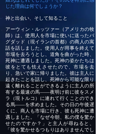
じた理由は何でしょうか？
神と出会い、そして知ること
アーウィン・ルッツァー（アメリカの牧
師）は、使用人を市場に使いに送ったバ
グダッド（現イランの首都）の商人の寓
話を話しました。使用人が用事を終えて
市場を去ろうとし、道角を曲がった時、
死神に遭遇しました。死神の姿かたちは
彼をとても怯えさせたので、市場を去
り、急いで家に帰りました。彼は主人に
起きたことを話し、死神から可能な限り
遠く離れることができるように主人の所
有する最速の馬――夜明け前に彼をスメ
ラ（現トルコ）に連れて行くことのでき
る馬
―
―
を求めました
。その日の午後遅
くに、商人も市場に行き、彼も死神に遭
遇しました。「なぜ今朝、私の僕を驚か
せたのですか？」と主人が尋ねると、
「彼を驚かせるつもりはありませんでし