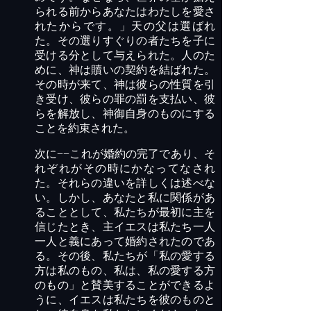
られる前からあなたはわたしを愛さ
れたからです。」天の父は選ばれ
た。その選りすぐりの者たちを子に
受ける分として与えられた。人のた
めに、神は贖いの契約を結ばれた。
その時が来て、神は彼らの性質を引
き受け、彼らの罪の罰を支払い、彼
らを解放し、神御自身のものにする
ことを約束された。
次に−−これが婚約の完了であり、そ
れぞれがその時にかなってなされ
た。それらの違いを詳しくは述べな
い。しかし、あなたと私に関係があ
ることとして、私たちが最初に主を
信じたとき、主イエスは私たち一人
一人と義にあって婚約されたのであ
る。その後、私たちが「私の愛する
方は私のもの、私は、私の愛する方
のもの」と賛美することができるよ
うに、イエスは私たちを彼のものと