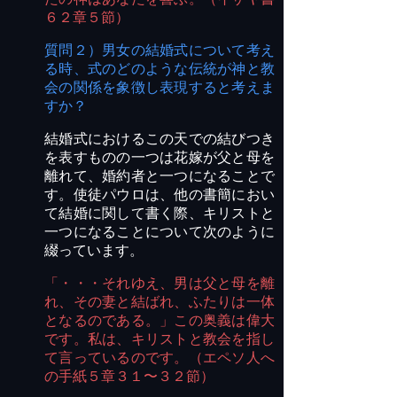
６２章５節）
質問２）男女の結婚式について考え
る時、式のどのような伝統が神と教
会の関係を象徴し表現すると考えま
すか？
結婚式におけるこの天での結びつき
を表すものの一つは花嫁が父と母を
離れて、婚約者と一つになることで
す。使徒パウロは、他の書簡におい
て結婚に関して書く際、キリストと
一つになることについて次のように
綴っています。
「・・・それゆえ、男は父と母を離
れ、その妻と結ばれ、ふたりは一体
となるのである。」この奥義は偉大
です。私は、キリストと教会を指し
て言っているのです。（エペソ人へ
の手紙５章３１
〜３２
節）