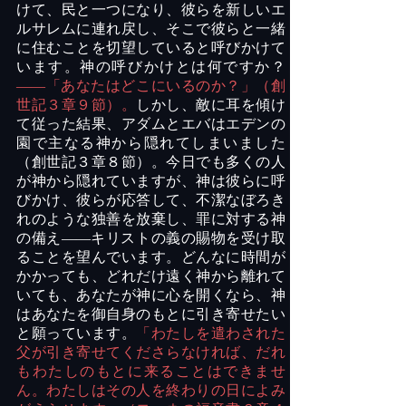
けて、民と一つになり、彼らを新しいエ
ルサレムに連れ戻し、そこで彼らと一緒
に住むことを切望していると呼びかけて
います。神の呼びかけとは何ですか？
――「あなたはどこにいるのか？」（創
世記３章９節）。
しかし、敵に耳を傾け
て従った結果、アダムとエバはエデンの
園で主なる神から隠れてしまいました
（創世記３章８節）。今日でも多くの人
が神から隠れていますが、神は彼らに呼
びかけ、彼らが応答して、不潔なぼろき
れのような独善を放棄し、罪に対する神
の備え――キリストの義の賜物を受け取
ることを望んでいます。どんなに時間が
かかっても、どれだけ遠く神から離れて
いても、あなたが神に心を開くなら、神
はあなたを御自身のもとに引き寄せたい
と願っています。
「わたしを遣わされた
父が引き寄せてくださらなければ、だれ
もわたしのもとに来ることはできませ
ん。わたしはその人を終わりの日によみ