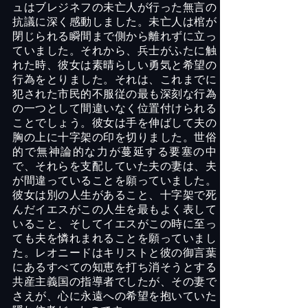
ュはブレジネフの未亡人が行った無言の
抗議に深く感動しました。未亡人は棺が
閉じられる瞬間まで側から離れずに立っ
ていました。それから、兵士がふたに触
れた時、彼女は素晴らしい勇気と希望の
行為をとりました。それは、これまでに
犯された市民的不服従の最も深刻な行為
の一つとして間違いなく位置付けられる
ことでしょう。彼女は手を伸ばして夫の
胸の上に十字架の印を切りました。世俗
的で無神論的な力が蔓延する要塞の中
で、それらを支配していた夫の妻は、夫
が間違っていることを願っていました。
彼女は別の人生があること、十字架で死
んだイエスがこの人生を最もよく表して
いること、そしてイエスがこの時に至っ
ても夫を憐れまれることを願っていまし
た。レオニードはキリストと彼の御言葉
にあるすべての知恵を打ち消そうとする
共産主義国の指導者でしたが、その妻で
さえが、心に永遠への希望を抱いていた