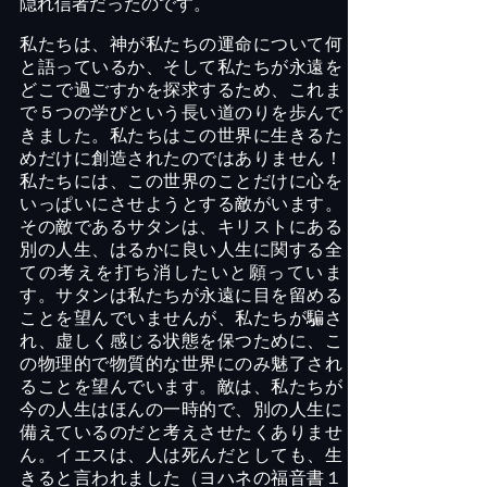
隠れ信者だったのです。
私たちは、神が私たちの運命について何
と語っているか、そして私たちが永遠を
どこで過ごすかを探求するため、これま
で５つの学びという長い道のりを歩んで
きました。私たちはこの世界に生きるた
めだけに創造されたのではありません！
私たちには、この世界のことだけに心を
いっぱいにさせようとする敵がいます。
その敵であるサタンは、キリストにある
別の人生、はるかに良い人生に関する全
ての考えを打ち消したいと願っていま
す。サタンは私たちが永遠に目を留める
ことを望んでいませんが、私たちが騙さ
れ、虚しく感じる状態を保つために、こ
の物理的で物質的な世界にのみ魅了され
ることを望んでいます。敵は、私たちが
今の人生はほんの一時的で、別の人生に
備えているのだと考えさせたくありませ
ん。イエスは、人は死んだとしても、生
きると言われました（ヨハネの福音書１