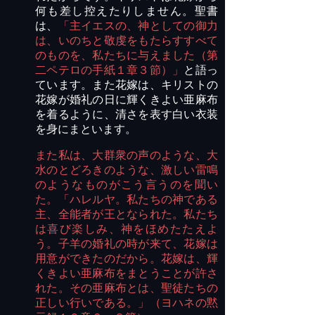
何も差し控えたりしません。聖書
は、
「主イエスの、神としての御力
は、いのちと敬虔をもたらすすべて
のものを、私たちに与えました（第
二ペテロの手紙１章３節）」
と語っ
ています。また花嫁は、キリストの
花嫁が婚礼の日に輝くきよい亜麻布
を着るように、清さを表す白い衣装
を身にまといます。
また私は、大群衆の声のような、大
水のとどろきのような、激しい雷鳴
のようなものがこう言うのを聞い
た。「ハレルヤ。私たちの神である
主、全能者が王となられた。私たち
は喜び楽しみ、神をほめたたえよ
う。子羊の婚礼の時が来て、花嫁は
用意ができたのだから。花嫁は、輝
くきよい亜麻布をまとうことが許さ
れた。その亜麻布とは、聖徒たちの
正しい行いである。」（ヨハネの黙