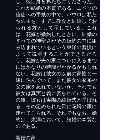
し、彼自身を私たちにくださった。
これが結婚の本質である。エペソの
信徒への手紙の中で、パウロは私た
ちの主を、すでに教会と結婚してお
られる方として示している。これ
は、花嫁が婚約したときに、結婚の
すべての神聖さがその婚約の中に組
み込まれているという東洋の習慣に
よって説明することができるだろ
う。花嫁が夫の家についに入るまで
にはかなりの時間がかかるかもしれ
ない。花嫁は彼女の以前の家族と一
緒に住んでいて、まだ彼女の家系や
父の家を忘れていないが、それでも
彼女は真実と義に娶られている。そ
の後、彼女は実際の結婚式と呼ばれ
る、その定められた日に花婿の家に
連れてこられる。それでもなお、婚
約は、東洋において、結婚の本質な
のである。
新婚の家