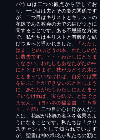
パウロは二つの観点から話してお
り、一つ目は夫とその妻の関係です
が、二つ目はキリストとキリストの
花嫁である教会の天での結びつきに
関することです。ある不思議な方法
で、私たちはキリストと有機的な結
びつきへと導かれました。
「わたし
はまことのぶどうの木、わたしの父
は農夫です。・・・わたしにとどま
りなさい。わたしもあなたがたの中
にとどまります。枝がぶどうの木に
とどまっていなければ、自分では実
を結ぶことができないのと同じよう
に、あなたがたもわたしにとどまっ
ていなければ、実を結ぶことはでき
ません。（ヨハネの福音書 １５章
１，４節）
二つ目に心に浮かんだこ
とは、花嫁が花婿の名字を名乗るよ
うになることです。私たちは「クリ
スチャン」として知られています
が、聖書は神の御名が私たちの額に