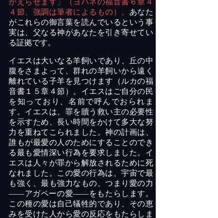
がえらせます」（ヨハネの福音書６章４
４節、強調は筆者によるもの）。
あなた
がこれらの御言葉を読んでいるという事
実は、父なる神があなたを引き寄せてい
る証拠です。
イエスは大いなる羊飼いであり、丘の中
腹をさまよって、群れの羊飼いから遠く
離れている子羊を見つけます（ルカの福
音書１５章４節）。イエスはご自分の民
を知っており、名前で呼んでおられま
す。イエスは、罪を贖う救い主の必要性
を示すため、長い時間をかけて多大な努
力を重ねてこられました。神の計画は、
誰もが最愛の人のためにすることのでき
る最も愛情深い行為を要求しました。イ
エスは人々が罪から解放されるために死
なれました。この愛の行為は、宇宙で最
も強く、最も強力なもの、つまり愛の力
――アガペーの愛――をもたらします。
この種の愛は自己犠牲的であり、その恵
みを受けた人から愛の反応をもたらしま