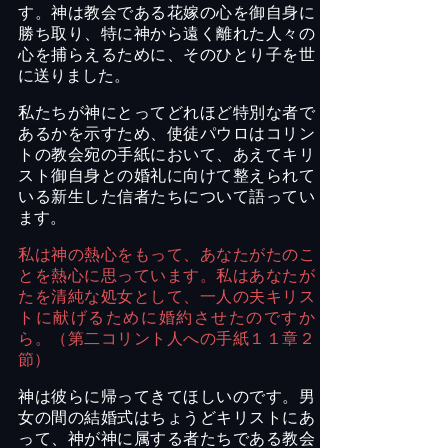
す。神は教会である花嫁の心を御自身に
勝ち取り、特に神から遠く離れた人々の
心を捕らえるために、そのひとり子を世
に送りました。
私たちが神にとってどれほど特別な者で
あるかを示すため、使徒パウロはコリン
トの教会宛の手紙において、あえてキリ
スト御自身との婚礼に向けて整えられて
いる新生した信者たちについて語ってい
ます。
私は神の熱心をもって、あなたがたのこ
とを熱心に思っています。私はあなたが
たを清純な処女として、一人の夫キリス
トに献げるために婚約させたのですか
ら。（第二コリント人への手紙１１章２
節）
神は彼らに帰ってきてほしいのです。男
女の間の結婚式はちょうどキリストにあ
って、神が神に属する者たちである教会