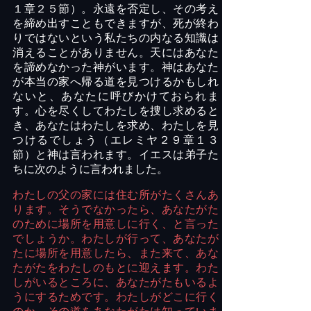
１章２５節）。永遠を否定し、その考え
を締め出すこともできますが、死が終わ
りではないという私たちの内なる知識は
消えることがありません。天にはあなた
を諦めなかった神がいます。神はあなた
が本当の家へ帰る道を見つけるかもしれ
ないと、あなたに呼びかけておられま
す。心を尽くしてわたしを捜し求めると
き、あなたはわたしを求め、わたしを見
つけるでしょう（エレミヤ２９章１３
節）と神は言われます。イエスは弟子た
ちに次のように言われました。
わたしの父の家には住む所がたくさんあ
ります。そうでなかったら、あなたがた
のために場所を用意しに行く、と言った
でしょうか。わたしが行って、あなたが
たに場所を用意したら、また来て、あな
たがたをわたしのもとに迎えます。わた
しがいるところに、あなたがたもいるよ
うにするためです。わたしがどこに行く