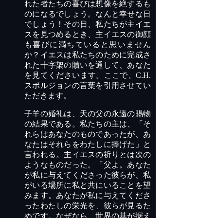
れた者たちの喜びは想像を絶するも
のになるでしょう。なんと幸せな日
でしょう！その日、私たちが主イエ
スを見つめるとき、主イエスの御顔
も喜びに満ちていると思いません
か？イエスは私たちのために完成さ
れた十字架の贖いを通して、あなた
を見てくださいます。ここで、
C.H.
スポルジョンの言葉を引用させてい
ただきます。
子羊の婚礼は、天の父の永遠の賜物
の結果である。私たちの主は、「そ
れらはあなたのものであったが、あ
なたはそれらをわたしに捧げた」と
言われる。主イエスの祈りとは次の
ようなものだった。「父よ。あなた
が私に与えてくださった彼らが、私
がいる場所に私と共にいることを望
みます。あなたが私に与えてくださ
ったわたしの栄光を、彼らが見るた
めです。なぜなら、世界の基が据え