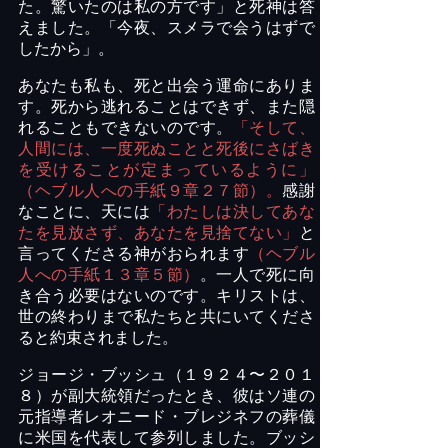
た。驚いたのは私の方です」と死神は答
えました。「今夜、スメラで会うはずで
したから」。
あなたも私も、死と出会う運命にありま
す。死から逃れることはできず、また隠
れることもできないのです。
「そして、
人間には、一度死ぬことと死後にさばき
を受けることが定まっているように」
（ヘブル人への手紙９章２７節）。
感謝
なことに、天には
「わたしは決してあな
たを見放さず、あなたを見捨てない」
と
言ってくださる神がおられます
（ヘブル
人への手紙１３章５節）
。一人で死に向
き合う必要はないのです。キリストは、
世の終わりまで私たちと共にいてくださ
ると約束されました。
ジョージ・ブッシュ（１９２４
〜２０１
８）
が副大統領だったとき、彼はソ連の
元指導者レオニード・ブレジネフの葬儀
に米国を代表して参列しました。ブッシ