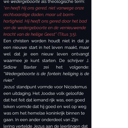
we
wedergeboorte
als theologische term:
“en heeft Hij ons gered, niet vanwege onze
rechtvaardige daden, maar uit barm-
hartigheid. Hij heeft ons gered door het bad
van de wedergeboorte en de vernieuwende
kracht van de heilige Geest”
(Titus 3:5).
Een christen worden houdt niet in dat je
een nieuwe start in het leven maakt, maar
wel dat je een nieuw leven ontvangt
waarmee je kunt starten. De schrijver J.
Sidlow Baxter zei het volgende:
“Wedergeboorte is de fontein; heiliging is de
rivier.”
Jezus’ standpunt vormde voor Nicodemus
een uitdaging. Het Joodse volk geloofde
dat het feit dat iemand rijk was, een goed
teken vormde dat hij goed en wel op weg
was om het hemelse koninkrijk binnen te
gaan. In een ander onderdeel van Zijn
lering vertelde Jezus aan de leerlingen dat