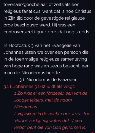
tovenaar/goochelaar, of zelfs als een
religieus fanaticus, want dat is hoe Christus
in Zijn tijd door de gevestigde religieuze
orde beschouwd werd. Hij was een
controversieel figuur, en is dat nog steeds.
In Hoofdstuk 3 van het Evangelie van
Johannes lezen we over een persoon die
in de toenmalige religieuze samenleving
van hoge rang was en Jezus bezocht, een
man die Nicodemus heette.
3.1. Nicodemus de Farizeeër.
3.1.1. Johannes 3:1-12 luidt als volgt:
1
Zo was er een farizeeër, een van de
Joodse leiders, met de naam
Nikodemus.
2
Hij kwam in de nacht naar Jezus toe.
‘Rabbi,’ zei hij, ‘wij weten dat U een
leraar bent die van God gekomen is,