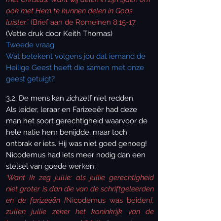
ook met Hem te kunnen delen in Gods
luister.’
(Brief aan de Romeinen 8:15-17.
(Vette druk door Keith Thomas)
Tweede vraag.
Wat betekent volgens jou dat iemand de
Heilige Geest heeft die samen met onze
geest
getuigt?
3.2. De mens kan zichzelf niet redden.
Als leider, leraar en Farizeeër had deze
man het soort gerechtigheid waarvoor de
hele natie hem benijdde, maar toch
ontbrak er iets. Hij was niet goed genoeg!
Nicodemus had iets meer nodig dan een
stelsel van goede werken:
‘Want Ik zeg jullie: als jullie gerechtigheid
niet groter is dan die van de schriftgeleerden
en de farizeeën
[
Nicodemus was beiden
],
zullen jullie zeker het koninkrijk van de