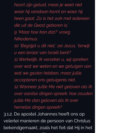
hoort zijn geluid, maar je weet niet
waar hij vandaan komt en waar hij
heen gaat. Zo is het ook met iedereen
die uit de Geest geboren is.’
9 ‘Maar hoe kan dat?’ vroeg
Nikodemus.
10 ‘Begrijpt u dit niet,’ zei Jezus, ‘terwijl
u een leraar van Israël bent?
11 Werkelijk, Ik verzeker u, wij spreken
over wat we weten en we getuigen van
wat we gezien hebben, maar jullie
accepteren ons getuigenis niet.
12 Wanneer jullie Me niet geloven als Ik
over aardse dingen spreek, hoe zouden
jullie Me dan geloven als Ik over
hemelse dingen spreek?
3.1.2. De apostel Johannes heeft ons op
velerlei manieren de persoon van Christus
bekendgemaakt, zoals het feit dat Hij in het