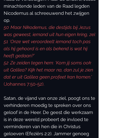
minachtende leden van de Raad legden
Nicodemus al schreeuwend het zwijgen
op.
50
Maar Nikodemus, die destijds bij Jezus
was geweest, iemand uit hun eigen kring, zei:
51
‘Onze wet veroordeelt iemand toch pas
als hij gehoord is en als bekend is wat hij
heeft gedaan?’
52
Ze zeiden tegen hem: ‘Kom jij soms ook
uit Galilea? Kijk het maar na, dan zul je zien
dat er uit Galilea geen profeet kan komen.’
(Johannes 7:50-52).
Satan, de vijand van onze ziel, poogt ons te
verhinderen moedig te spreken over ons
geloof in de Heer. De geest die werkzaam
is in deze wereld probeert de invloed te
verminderen van hen die in Christus
geloeven (Efeziërs 2:2). Jammer genoeg