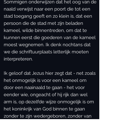
Sommigen onderwijzen dat het oog van de
naald verwijst naar een poort die tot een
stad toegang geeft en zo klein is, dat een
persoon die de stad met zijn beladen
kameel, wilde binnentreden, om dat te
kunnen eerst die goederen van de kameel
moest wegnemen. Ik denk nochtans dat
we die schriftuurplaats letterlijk moeten
interpreteren.
Ik geloof dat Jezus hier zegt dat - net zoals
het onmogelijk is voor een kameel om
door een naainaald te gaan - het voor
eender wie, ongeacht of hij rijk dan wel
arm is, op dezelfde wijze onmogelijk is om
het koninkrijk van God binnen te gaan
zonder te zijn wedergeboren, zonder van
bovenaf te zijn geboren.
Een mens kan onmogelijk het koninkrijk
van God binnengaan zonder dat God de