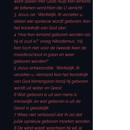
want alleen met Gods hulp kan iemand
de tekenen verrichten die U verricht.’
3
Jezus zei: ‘Werkelijk, Ik verzeker u,
alleen wie opnieuw
wordt geboren, kan
het koninkrijk van God zien.’
4 ‘Hoe kan iemand geboren worden als
hij al oud is?’ vroeg Nikodemus. ‘Hij
kan toch niet voor de tweede keer de
moederschoot in gaan en weer
geboren worden?’
5 Jezus antwoordde: ‘Werkelijk, Ik
verzeker u, niemand kan het koninkrijk
van God binnengaan tenzij hij geboren
wordt uit water en Geest.
6 Wat geboren is uit een mens is
menselijk, en wat geboren is uit de
Geest is geestelijk.
7 Wees niet verbaasd dat Ik zei dat
jullie opnieuw geboren moeten worden.
8 De wind waait waarheen hij wil; je