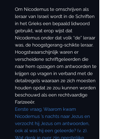
Om Nicodemus te omschrijven als
leraar van Israel wordt in de Schriften
in het Grieks een bepaald lidwoord
gebruikt, wat erop wijst dat
Nicodemus onder dat volk “de” leraar
was, de hoogstgerang-schikte leraar.
Hoogstwaarschijnlijk waren er
verscheidene schriftgeleerden die
naar hem opzagen om antwoorden te
krijgen op vragen in verband met de
detailregels waaraan ze zich moesten
houden opdat ze zou kunnen worden
beschouwd als een rechtvaardige
Farizeeër.
Eerste vraag. Waarom kwam
Nicodemus ’s nachts naar Jezus en
verzocht hij Jezus
om antwoorden,
ook al was hij een geleerde? (v. 2).
Wat denk je over zijn geestelijke