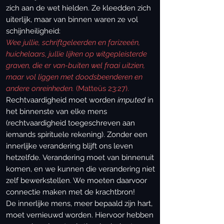
zich aan de wet hielden. Ze kleedden zich
uiterlijk, maar van binnen waren ze vol
schijnheiligheid:
Wee jullie, schriftgeleerden en farizeeën,
huichelaars, jullie lijken op witgepleisterde
graven, die er van-buiten wel fraai uitzien,
maar vol liggen met doodsbeenderen en
andere onreinheden.
(Matteüs 23:27).
Rechtvaardigheid moet worden
imputed
in
het binnenste van elke mens
(rechtvaardigheid toegeschreven aan
iemands spirituele rekening). Zonder een
innerlijke verandering blijft ons leven
hetzelfde. Verandering moet van binnenuit
komen, en we kunnen die verandering niet
zelf bewerkstellen. We moeten daarvoor
connectie maken met de krachtbron!
De innerlijke mens, meer bepaald zijn hart,
moet vernieuwd worden. Hiervoor hebben