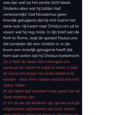
was dan wat op het eerste zicht bleek.
Ondanks alles wat hij totdan had
verwezenlijkt, had Nicodemus geen
innerlijk getuigenis dat hij met God in het
reine was. Hij kwam naar Christus om uit te
vissen wat hij nog miste. In zijn brief aan de
Kerk te Rome, zegt de apostel Paulus ons
dat eenieder die een christen is, in zijn
leven een innerlijk getuigenis heeft dat
hem laat weten dat hij Christus toebehoort:
‘15
U hebt de Geest niet ontvangen om
opnieuw als slaven in angst te leven, u hebt
de Geest ontvangen om Gods kinderen te
worden - door Hem roepen wij God aan met
‘Abba, Vader’.
16
De Geest zelf verzekert onze geest dat wij
Gods kinderen zijn.
17
En als we zijn kinderen zijn, zijn we ook zijn
erfgenamen: erfgenamen van God, samen
met Christus. Want wij delen in zijn lijden om