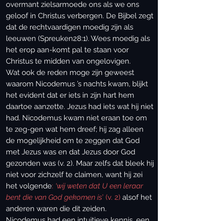
overmant zielsarmoede ons als we ons
geloof in Christus verbergen. De Bijbel zegt
dat de rechtvaardigen moedig zijn als
leeuwen (Spreuken28:1). Wees moedig als
het erop aan-komt pal te staan voor
Christus te midden van ongelovigen.
Wat ook de reden moge zijn geweest
waarom Nicodemus ’s nachts kwam, blijkt
het evident dat er iets in zijn hart hem
daartoe aanzette. Jezus had iets wat hij niet
had. Nicodemus kwam niet eraan toe om
te zeg-gen wat hem dreef; hij zag alleen
de mogelijkheid om te zeggen dat God
met Jezus was en dat Jezus door God
gezonden was (v. 2). Maar zelfs dat bleek hij
niet voor zichzelf te claimen, want hij zei
het volgende
:
‘wij weten dat U een leraar
bent die van God gekomen is
’ (v. 2)
alsof het
anderen waren die dit zeiden.
Nicodemus had een intuitieve kennis, een