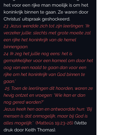
het voor een rijke man moeilijk is om het
koninkrijk binnen te gaan. Ze waren door
Christus’ uitspraak geshockeerd.
23
Jezus wendde zich tot zijn leerlingen: ‘Ik
verzeker jullie: slechts met grote moeite zal
een rijke het koninkrijk van de hemel
binnengaan.
24
Ik zeg het jullie nog eens: het is
gemakkelijker voor een kameel om door het
oog van een naald te gaan dan voor een
rijke om het koninkrijk van God binnen te
gaan.’
25
Toen de leerlingen dit hoorden, waren ze
hevig ontzet en vroegen: ‘Wie kan er dan
nog gered worden?’
Jezus keek hen aan en antwoordde hun: ‘Bij
mensen is dat onmogelijk, maar bij God is
alles mogelijk.’
(Matteüs 19:23-26)
(Vette
druk door Keith Thomas).