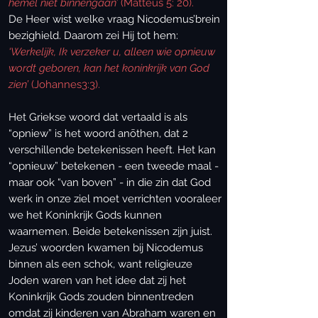
hemel niet binnengaan’
(Matteüs 5: 20).
De Heer wist welke vraag Nicodemus’brein
bezighield. Daarom zei Hij tot hem:
‘Werkelijk, Ik verzeker u, alleen wie opnieuw
wordt geboren, kan het koninkrijk van God
zien’
(Johannes3:3).
Het Griekse woord dat vertaald is als
“opniew” is het woord anōthen, dat 2
verschillende betekenissen heeft. Het kan
“opnieuw” betekenen - een tweede maal -
maar ook “van boven” - in die zin dat God
werk in onze ziel moet verrichten vooraleer
we het Koninkrijk Gods kunnen
waarnemen. Beide betekenissen zijn juist.
Jezus’ woorden kwamen bij Nicodemus
binnen als een schok, want religieuze
Joden waren van het idee dat zij het
Koninkrijk Gods zouden binnentreden
omdat zij kinderen van Abraham waren en