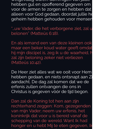
hebben gul en opofferend gegeven om
voor de armen te zorgen en hebben dat
alleen voor God gedaan, doordat jullie het
geheim hebben gehouden voor mensen.
“…uw Vader, die het verborgene ziet, zal u
belonen” (Matteüs 6:18).
En als iemand een van deze kleinen ook
maar een beker koud water geeft omdat
hij mijn discipel is, zeg ik u de waarheid, hij
zal zijn beloning zeker niet verliezen
(Matteüs 10:42).
De Heer ziet alles wat we ooit voor Hem
hebben gedaan, en niets ontsnapt aan Zijn
aandacht. De dag zal komen dat we de
erfenis zullen ontvangen die ons in
Christus is gegeven vóór de tijd begon.
Dan zal de Koning tot hen aan zijn
rechterhand zeggen: Kom, gezegenden
van mijn Vader; neem uw erfenis, het
koninkrijk dat voor u is bereid vanaf de
schepping van de wereld. Want Ik had
honger en u hebt Mij te eten gegeven, Ik