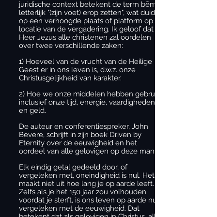
juridische context betekent de term bēma
letterlijk "(zijn voet) erop zetten", wat duidt
op een verhoogde plaats of platform op de
locatie van de vergadering. Ik geloof dat de
Heer Jezus alle christenen zal oordelen
over twee verschillende zaken:
1) Hoeveel van de vrucht van de Heilige
Geest er in ons leven is, d.w.z. onze
Christusgelijkheid van karakter.
2) Hoe we onze middelen hebben gebruikt,
inclusief onze tijd, energie, vaardigheden
en geld.
De auteur en conferentiespreker, John
Bevere, schrijft in zijn boek Driven by
Eternity over de eeuwigheid en het
oordeel van alle gelovigen op deze manier:
Elk eindig getal gedeeld door, of
vergeleken met, oneindigheid is nul. Het
maakt niet uit hoe lang je op aarde leeft.
Zelfs als je het 150 jaar zou volhouden
voordat je sterft, is ons leven op aarde nul
vergeleken met de eeuwigheid. Dat
betekent dat als gelovigen in Christus, alles