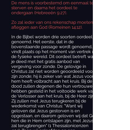
De mens is voorbestemd om eenmaal te
sterven en daarna het oordeel te
ondergaan (Hebreeën 9:27).
Zo zal ieder van ons rekenschap moeten
afleggen aan God (Romeinen 14:12).
In de Bijbel worden drie soorten oordeel
genoemd. Het eerste, dat in de
bovenstaande passage wordt genoemd,
vindt plaats op het moment van vertrek uit
de fysieke wereld. Dit oordeel betreft wat
je deed met het gratis aanbod van
vergeving voor zonde. De gelovige in
Christus zal niet worden geoordeeld voor
zijn zonde; hij is zeker van wat Jezus voor
hem heeft volbracht aan het kruis. Bij de
dood zullen degenen die hun vertrouwen
hebben gesteld in het voltooide werk van
de Verlosser aan het kruis, bij de Heer zijn.
Zij zullen met Jezus terugkeren bij de
wederkomst van Christus: "Want wij
geloven dat Jezus gestorven is en
opgestaan, en daarom geloven wij dat God
hen die in Hem ontslapen zijn, met Jezus
zal terugbrengen" (1 Thessalonicenzen