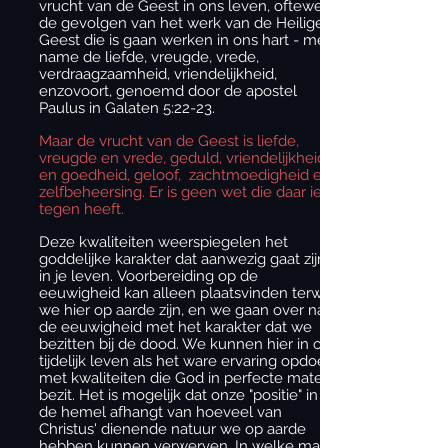
vrucht van de Geest in ons leven, oftewel
de gevolgen van het werk van de Heilige
Geest die is gaan werken in ons hart - met
name de liefde, vreugde, vrede,
verdraagzaamheid, vriendelijkheid,
enzovoort, genoemd door de apostel
Paulus in Galaten 5:22-23.
Maar de vrucht van de Geest is liefde,
vreugde en vrede, geduld, vriendelijkheid
en goedheid, geloof, zachtmoedigheid en
zelfbeheersing. Er is geen wet die daar iets
tegen heeft.
Deze kwaliteiten weerspiegelen het
goddelijke karakter dat aanwezig gaat zijn
in je leven. Voorbereiding op de
eeuwigheid kan alleen plaatsvinden terwijl
we hier op aarde zijn, en we gaan over naar
de eeuwigheid met het karakter dat we
bezitten bij de dood. We kunnen hier in ons
tijdelijk leven als het ware ervaring opdoen
met kwaliteiten die God in perfecte mate
bezit. Het is mogelijk dat onze "positie" in
de hemel afhangt van hoeveel van
Christus' dienende natuur we op aarde
hebben kunnen verwerven. In welke mate