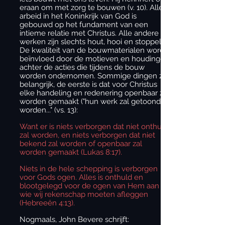
eraan om met zorg te bouwen (v. 10). Alle
arbeid in het Koninkrijk van God is
gebouwd op het fundament van een
intieme relatie met Christus. Alle andere
werken zijn slechts hout, hooi en stoppels.
De kwaliteit van de bouwmaterialen wordt
beïnvloed door de motieven en houdingen
achter de acties die tijdens de bouw
worden ondernomen. Sommige dingen zijn
belangrijk, de eerste is dat voor Christus
elke handeling en redenering openbaar zal
worden gemaakt ("hun werk zal getoond
worden..." (vs. 13):
Want er is niets verborgen dat niet onthuld
zal worden, en niets verborgen dat niet
bekend zal worden of openbaar zal
worden gemaakt (Lukas 8:17).
Niets in de hele schepping is verborgen
voor Gods ogen. Alles is onthuld en
blootgelegd voor de ogen van Hem aan
wie wij rekenschap moeten afleggen
(Hebreeën 4:13).
Nogmaals, John Bevere schrijft: