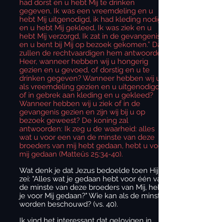
had dorst en u hebt Mij te drinken
gegeven, Ik was een vreemdeling en u
hebt Mij uitgenodigd, ik had kleding nodig
en u hebt Mij gekleed, Ik was ziek en u
hebt Mij verzorgd, Ik zat in de gevangenis
en u bent bij Mij op bezoek gekomen.” Dan
zullen de rechtvaardigen hem antwoorden:
Heer, wanneer hebben wij u hongerig
gezien en u gevoed, of dorstig en u te
drinken gegeven? Wanneer hebben wij u
als vreemdeling gezien en u uitgenodigd,
of in gebrek aan kleding en u gekleed?
Wanneer hebben wij u ziek of in de
gevangenis gezien en zijn wij bij u op
bezoek geweest? De koning zal
antwoorden: Ik zeg u de waarheid: alles
wat u voor een van de minste van deze
broeders van mij hebt gedaan, hebt u voor
mij gedaan (Matteüs 25:34-40).
Wat denk je dat Jezus bedoelde toen Hij
zei: "Alles wat je gedaan hebt voor één van
de minste van deze broeders van Mij, heb
je voor Mij gedaan?" Wie kan als de minste
worden beschouwd? (vs. 40).
Ik vind het interessant dat gelovigen in