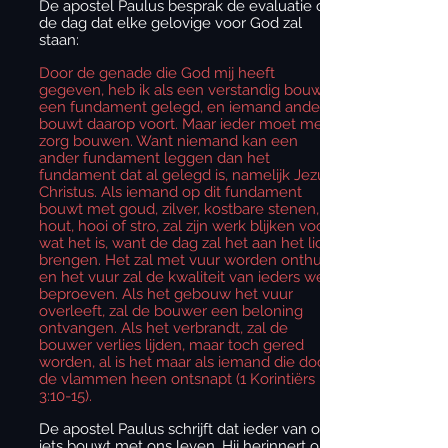
De apostel Paulus besprak de evaluatie op
de dag dat elke gelovige voor God zal
staan:
Door de genade die God mij heeft
gegeven, heb ik als een verstandig bouwer
een fundament gelegd, en iemand anders
bouwt daarop voort. Maar ieder moet met
zorg bouwen. Want niemand kan een
ander fundament leggen dan het
fundament dat al gelegd is, namelijk Jezus
Christus. Als iemand op dit fundament
bouwt met goud, zilver, kostbare stenen,
hout, hooi of stro, zal zijn werk blijken voor
wat het is, want de dag zal het aan het licht
brengen. Het zal met vuur worden onthuld,
en het vuur zal de kwaliteit van ieders werk
beproeven. Als het gebouw het vuur
overleeft, zal de bouwer een beloning
ontvangen. Als het verbrandt, zal de
bouwer verlies lijden, maar toch gered
worden, al is het maar als iemand die door
de vlammen heen ontsnapt (1 Korintiërs
3:10-15).
De apostel Paulus schrijft dat ieder van ons
iets bouwt met ons leven. Hij herinnert ons