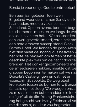
Bereid je voor om je God te ontmoeten!
Een paar jaar geleden, toen we in
Engeland woonden, namen Sandy en ik
haar ouders mee op vakantie naar
Schotland. Op een avond, toen het begon
te schemeren, moesten we langs de weg
op zoek naar een hotel. We passeerden
een zwart geverfd smeedijzeren hek met
een bord erboven waarop stond: Black
Barony Hotel. We konden de gebouwen
niet zien vanaf de ingang, dus besloten we
het hotel te bekijken om te zien of het een
geschikte plek was om de nacht door te
brengen. Het donker gecombineerd met
de smeedijzeren hekken, maakte dat we
grappen begonnen te maken dat we naar
Dracula's Castle gingen en dat het er
waarschijnlijk spookte. De weg bleef
kronkelen tussen de bomen terwijl onze
fantasie op hol sloeg. We vroegen ons af of
ze misschien een butler hadden die leek
op "Igor" uit de film Young Frankenstein. Ik
zag het gezicht van Marty Feldman al voor
me die ons bij de deur zou begroeten.