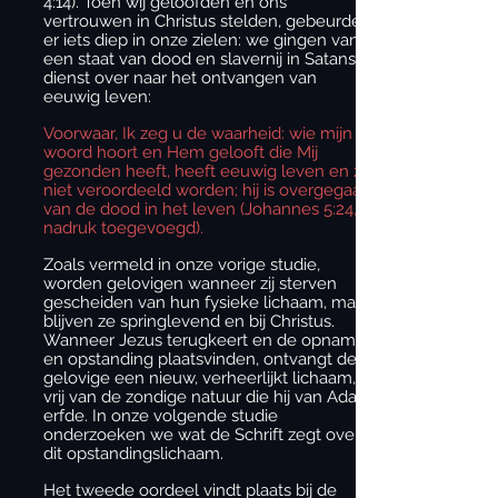
4:14). Toen wij geloofden en ons
vertrouwen in Christus stelden, gebeurde
er iets diep in onze zielen: we gingen van
een staat van dood en slavernij in Satans
dienst over naar het ontvangen van
eeuwig leven:
Voorwaar, Ik zeg u de waarheid: wie mijn
woord hoort en Hem gelooft die Mij
gezonden heeft, heeft eeuwig leven en zal
niet veroordeeld worden; hij is overgegaan
van de dood in het leven (Johannes 5:24,
nadruk toegevoegd).
Zoals vermeld in onze vorige studie,
worden gelovigen wanneer zij sterven
gescheiden van hun fysieke lichaam, maar
blijven ze springlevend en bij Christus.
Wanneer Jezus terugkeert en de opname
en opstanding plaatsvinden, ontvangt de
gelovige een nieuw, verheerlijkt lichaam,
vrij van de zondige natuur die hij van Adam
erfde. In onze volgende studie
onderzoeken we wat de Schrift zegt over
dit opstandingslichaam.
Het tweede oordeel vindt plaats bij de