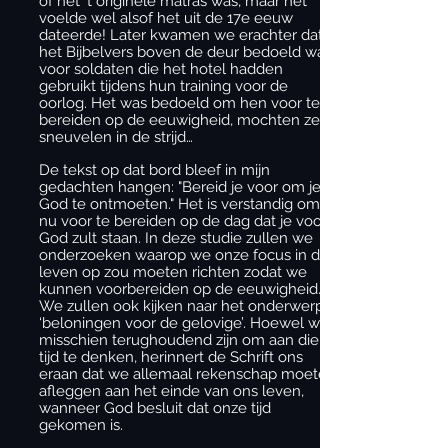
of het ‘t originele matras was, maar het
voelde wel alsof het uit de 17e eeuw
dateerde! Later kwamen we erachter dat
het Bijbelvers boven de deur bedoeld was
voor soldaten die het hotel hadden
gebruikt tijdens hun training voor de
oorlog. Het was bedoeld om hen voor te
bereiden op de eeuwigheid, mochten ze
sneuvelen in de strijd…
De tekst op dat bord bleef in mijn
gedachten hangen: "Bereid je voor om je
God te ontmoeten." Het is verstandig om je
nu voor te bereiden op de dag dat je voor
God zult staan. In deze studie zullen we
onderzoeken waarop we onze focus in dit
leven op zou moeten richten zodat we
kunnen voorbereiden op de eeuwigheid.
We zullen ook kijken naar het onderwerp
‘beloningen voor de gelovige’. Hoewel we
misschien terughoudend zijn om aan die
tijd te denken, herinnert de Schrift ons
eraan dat we allemaal rekenschap moeten
afleggen aan het einde van ons leven,
wanneer God besluit dat onze tijd
gekomen is.