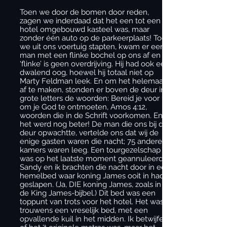
Toen we door de bomen door reden,
zagen we inderdaad dat het een tot een
hotel omgebouwd kasteel was, maar
zonder één auto op de parkeerplaats! Toen
we uit ons voertuig stapten, kwam er een
man met een flinke bochel op ons af en
‘flinke’ is geen overdrijving. Hij had ook een
dwalend oog, hoewel hij totaal niet op
Marty Feldman leek. En om het helemaal
af te maken, stonden er boven de deur in
grote letters de woorden: Bereid je voor
om je God te ontmoeten, Amos 4:12,
woorden die in de Schrift voorkomen. En
het werd nog beter! De man die ons bij de
deur opwachtte, vertelde ons dat wij de
enige gasten waren die nacht; 75 andere
kamers waren leeg. Een tourgezelschap
was op het laatste moment geannuleerd.
Sandy en ik brachten die nacht door in een
hemelbed waar koning James ooit in had
geslapen. (Ja, DIE koning James, zoals in
de King James-bijbel.) Dit bed was een
toppunt van trots voor het hotel. Het was
trouwens een vreselijk bed, met een
opvallende kuil in het midden. Ik betwijfel