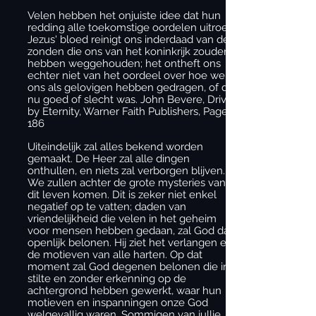
Velen hebben het onjuiste idee dat hun
redding alle toekomstige oordelen uitroeit.
Jezus' bloed reinigt ons inderdaad van de
zonden die ons van het koninkrijk zouden
hebben weggehouden; het ontheft ons
echter niet van het oordeel over hoe we
ons als gelovigen hebben gedragen, of dat
nu goed of slecht was.
John Bevere, Driven
by Eternity, Warner Faith Publishers, Page
186
Uiteindelijk zal alles bekend worden
gemaakt. De Heer zal alle dingen
onthullen, en niets zal verborgen blijven.
We zullen achter de grote mysteries van
dit leven komen. Dit is zeker niet enkel
negatief op te vatten; daden van
vriendelijkheid die velen in het geheim
voor mensen hebben gedaan, zal God dan
openlijk belonen. Hij ziet het verlangen en
de motieven van alle harten. Op dat
moment zal God degenen belonen die in
stilte en zonder erkenning op de
achtergrond hebben gewerkt, waar hun
motieven en inspanningen onze God
welgevallig waren. Sommigen van jullie