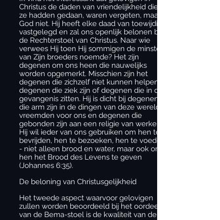
Christus de daden van vriendelijkheid die
ze hadden gedaan, waren vergeten, maar
God niet. Hij heeft elke daad van toewijding
vastgelegd en zal ons openlijk belonen bij
de Rechterstoel van Christus. Naar wie
verwees Hij toen Hij sommigen de minste
van Zijn broeders noemde? Het zijn
degenen om ons heen die nauwelijks
worden opgemerkt. Misschien zijn het
degenen die zichzelf niet kunnen helpen,
degenen die ziek zijn of degenen die in de
gevangenis zitten. Hij is dicht bij degenen
die arm zijn in de dingen van deze wereld,
vreemden voor ons en degenen die
gebonden zijn aan een religie van werken.
Hij wil ieder van ons gebruiken om hen te
bevrijden, hen te bezoeken, hen te voeden
- niet alleen brood en water, maar ook om
hen het Brood des Levens te geven
(Johannes 6:35).
De beloning van Christusgelijkheid
Het tweede aspect waarvoor gelovigen
zullen worden beoordeeld bij het oordeel
van de Bema-stoel is de kwaliteit van de