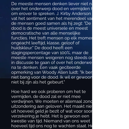
De meeste mensen denken liever niet na
over het onderwerp dood en vermijden het
om erover te spreken. J. Kirby Anderson
vat het sentiment van het merendeel van
de mensen goed samen als hij zegt: "De
dood is de meest universele en meest
democratische van alle menselijke
functies. Het treft mensen op elk moment
ongeacht leeftijd, klasse, geloof of
huidskleur." De dood heeft een
slagingspercentage van 100%, maar de
meeste mensen weigeren nog steeds om
in discussie te gaan of over het onderwerp
na te denken. Een vaak geciteerde
opmerking van Woody Allen luidt: "Ik ben
niet bang voor de dood. Ik wil er gewoon
niet bij zijn als het gebeurt."
Hoe hard we ook proberen om het te
vermijden, de dood zal er niet mee
verdwijnen. We moeten er allemaal zonder
uitzondering aan geloven. Het maakt niet
uit hoeveel geld je bezit of wat voor soort
verzekering je hebt. Het is gewoon een
kwestie van tijd. Niemand van ons weet
hoeveel tijd ons nog te wachten staat. Het