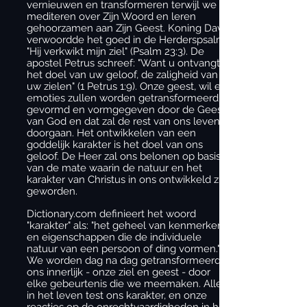
vernieuwen en transformeren terwijl we
mediteren over Zijn Woord en leren
gehoorzamen aan Zijn Geest. Koning David
verwoordde het goed in de Herderspsalm:
"Hij verkwikt mijn ziel" (Psalm 23:3). De
apostel Petrus schreef: "Want u ontvangt
het doel van uw geloof, de zaligheid van
uw zielen" (1 Petrus 1:9). Onze geest, wil en
emoties zullen worden getransformeerd,
gevormd en vormgegeven door de Geest
van God en dat zal de rest van ons leven
doorgaan. Het ontwikkelen van een
goddelijk karakter is het doel van ons
geloof. De Heer zal ons belonen op basis
van de mate waarin de natuur en het
karakter van Christus in ons ontwikkeld zijn
geworden.
Dictionary.com definieert het woord
"karakter" als: "het geheel van kenmerken
en eigenschappen die de individuele
natuur van een persoon of ding vormen."
We worden dag na dag getransformeerd in
ons innerlijk - onze ziel en geest - door
elke gebeurtenis die we meemaken. Alles
in het leven test ons karakter, en onze
reacties op de onrechtvaardigheden in het