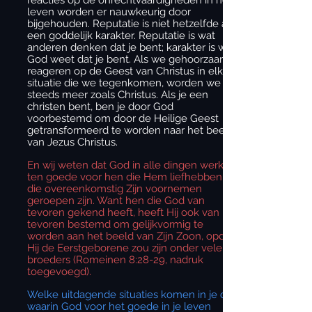
leven worden er nauwkeurig door
bijgehouden. Reputatie is niet hetzelfde als
een goddelijk karakter. Reputatie is wat
anderen denken dat je bent; karakter is wat
God weet dat je bent. Als we gehoorzaam
reageren op de Geest van Christus in elke
situatie die we tegenkomen, worden we
steeds meer zoals Christus. Als je een
christen bent, ben je door God
voorbestemd om door de Heilige Geest
getransformeerd te worden naar het beeld
van Jezus Christus.
En wij weten dat God in alle dingen werkt
ten goede voor hen die Hem liefhebben,
die overeenkomstig Zijn voornemen
geroepen zijn. Want hen die God van
tevoren gekend heeft, heeft Hij ook van
tevoren bestemd om gelijkvormig te
worden aan het beeld van Zijn Zoon, opdat
Hij de Eerstgeborene zou zijn onder vele
broeders (Romeinen 8:28-29, nadruk
toegevoegd).
Welke uitdagende situaties komen in je op
waarin God voor het goede in je leven