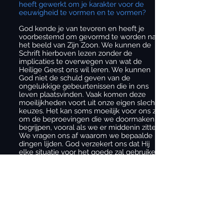
heeft gewerkt om je karakter voor de
eeuwigheid te vormen en te vormen?
God kende je van tevoren en heeft je
voorbestemd om gevormd te worden naar
het beeld van Zijn Zoon. We kunnen de
Schrift hierboven lezen zonder de
implicaties te overwegen van wat de
Heilige Geest ons wil leren. We kunnen
God niet de schuld geven van de
ongelukkige gebeurtenissen die in ons
leven plaatsvinden. Vaak komen deze
moeilijkheden voort uit onze eigen slechte
keuzes. Het kan soms moeilijk voor ons zijn
om de beproevingen die we doormaken te
begrijpen, vooral als we er middenin zitten!
We vragen ons af waarom we bepaalde
dingen lijden. God verzekert ons dat Hij
elke situatie voor het goede zal gebruiken
als we open blijven staan ​​voor Zijn leringen
en de leiding van Zijn Geest. De
wonderlijke waarheid is dat God het einde
vanaf het begin heeft geweten. Hij hield
ieder van ons in Zijn hart voordat de wereld
werd geschapen. Hij kende en heeft ons
voorbestemd om gevormd en gevormd te