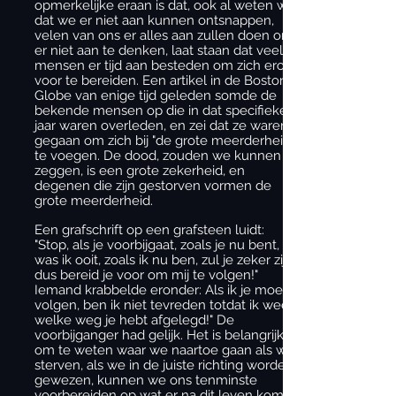
opmerkelijke eraan is dat, ook al weten we
dat we er niet aan kunnen ontsnappen,
velen van ons er alles aan zullen doen om
er niet aan te denken, laat staan dat veel
mensen er tijd aan besteden om zich erop
voor te bereiden. Een artikel in de Boston
Globe van enige tijd geleden somde de
bekende mensen op die in dat specifieke
jaar waren overleden, en zei dat ze waren
gegaan om zich bij "de grote meerderheid"
te voegen. De dood, zouden we kunnen
zeggen, is een grote zekerheid, en
degenen die zijn gestorven vormen de
grote meerderheid.
Een grafschrift op een grafsteen luidt:
"Stop, als je voorbijgaat, zoals je nu bent, zo
was ik ooit, zoals ik nu ben, zul je zeker zijn,
dus bereid je voor om mij te volgen!"
Iemand krabbelde eronder: Als ik je moet
volgen, ben ik niet tevreden totdat ik weet
welke weg je hebt afgelegd!" De
voorbijganger had gelijk. Het is belangrijk
om te weten waar we naartoe gaan als we
sterven, als we in de juiste richting worden
gewezen, kunnen we ons tenminste
voorbereiden op wat er na dit leven komt.