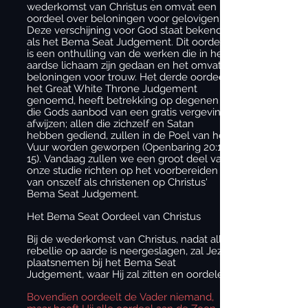
wederkomst van Christus en omvat een
oordeel over beloningen voor gelovigen.
Deze verschijning voor God staat bekend
als het Bema Seat Judgement. Dit oordeel
is een onthulling van de werken die in het
aardse lichaam zijn gedaan en het omvat
beloningen voor trouw. Het derde oordeel,
het Great White Throne Judgement
genoemd, heeft betrekking op degenen
die Gods aanbod van een gratis vergeving
afwijzen; allen die zichzelf en Satan
hebben gediend, zullen in de Poel van het
Vuur worden geworpen (Openbaring 20:13-
15). Vandaag zullen we een groot deel van
onze studie richten op het voorbereiden
van onszelf als christenen op Christus'
Bema Seat Judgement.
Het Bema Seat Oordeel van Christus
Bij de wederkomst van Christus, nadat alle
rebellie op aarde is neergeslagen, zal Jezus
plaatsnemen bij het Bema Seat
Judgement, waar Hij zal zitten en oordelen.
Bovendien oordeelt de Vader niemand,