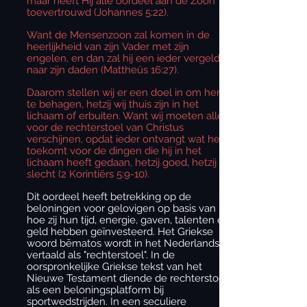
maar heeft Hij alle oordeel aan de Zoon
toevertrouwd (Johannes 5:22).
Want de Mensenzoon zal komen in de
heerlijkheid van zijn Vader met zijn
engelen, en dan zal hij een ieder vergelden
naar zijn daden (Mattheüs 16:27).
Daarom stellen wij er een doel in om hem
te behagen, hetzij wij thuis zijn in het
lichaam of erbuiten. Want wij moeten allen
voor de rechterstoel van Christus
verschijnen, opdat ieder ontvangt wat hem
toekomt voor de dingen die hij in het
lichaam heeft gedaan, hetzij goed, hetzij
slecht (2 Korintiërs 5:9-10).
Dit oordeel heeft betrekking op de
beloningen voor gelovigen op basis van
hoe zij hun tijd, energie, gaven, talenten en
geld hebben geïnvesteerd. Het Griekse
woord bēmatos wordt in het Nederlands
vertaald als "rechterstoel". In de
oorspronkelijke Griekse tekst van het
Nieuwe Testament diende de rechterstoel
als een beloningsplatform bij
sportwedstrijden. In een seculiere