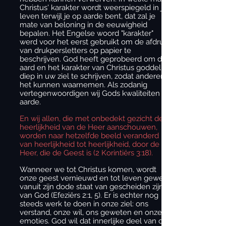
Christus' karakter wordt weerspiegeld in je
leven terwijl je op aarde bent, dat zal je
mate van beloning in de eeuwigheid
bepalen. Het Engelse woord "karakter"
werd voor het eerst gebruikt om de afdruk
van drukpersletters op papier te
beschrijven. God heeft geprobeerd om de
aard en het karakter van Christus goddelijk
diep in uw ziel te schrijven, zodat anderen
het kunnen waarnemen. Als zodanig
vertegenwoordigen wij Gods kwaliteiten op
aarde.
En wij allen, die met onbedekt gezicht de
heerlijkheid van de Heer aanschouwen,
worden naar hetzelfde beeld veranderd
van heerlijkheid tot heerlijkheid, door de
Heer, die de Geest is (2 Korintiërs 3:18).
Wanneer we tot Christus komen, wordt
onze geest vernieuwd en tot leven gewekt
vanuit zijn dode staat van gescheiden zijn
van God (Efeziërs 2:1, 5). Er is echter nog
steeds werk te doen in onze ziel: ons
verstand, onze wil, ons geweten en onze
emoties. God wil dat innerlijke deel van ons