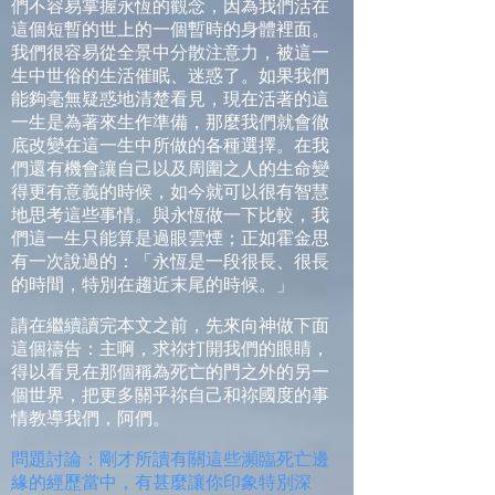
們不容易掌握永恆的觀念，因為我們活在
這個短暫的世上的一個暫時的身體裡面。
我們很容易從全景中分散注意力，被這一
生中世俗的生活催眠、迷惑了。如果我們
能夠毫無疑惑地清楚看見，現在活著的這
一生是為著來生作準備，那麼我們就會徹
底改變在這一生中所做的各種選擇。在我
們還有機會讓自己以及周圍之人的生命變
得更有意義的時候，如今就可以很有智慧
地思考這些事情。與永恆做一下比較，我
們這一生只能算是過眼雲煙；正如霍金思
有一次說過的：「永恆是一段很長、很長
的時間，特別在趨近末尾的時候。」
請在繼續讀完本文之前，先來向神做下面
這個禱告：主啊，求祢打開我們的眼睛，
得以看見在那個稱為死亡的門之外的另一
個世界，把更多關乎祢自己和祢國度的事
情教導我們，阿們。
問題討論：剛才所讀有關這些瀕臨死亡邊
緣的經歷當中，有甚麼讓你印象特別深