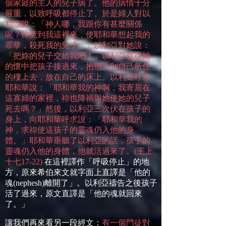
個家庭的主人的兒子病了。他的病情十分
嚴重，以致呼吸都停止了。於是婦人對以
利亞說：「神人哪，我跟你有甚麼關係
呢？你竟到我這裡來，使耶和華想起我的
罪孽，殺死我的兒子。」以利亞對她說：
「把妳的兒子交給我吧！」以利亞就從她
的懷中把孩子接過來，抱他上到自己所住
的樓上去，放在自己的床上。以利亞呼求
耶和華說：「耶和華我的神啊，我寄居在
這寡婦的家裡，祢也降禍與她使她的兒子
死去嗎？」然後，以利亞三次伏在孩子的
身上，向耶和華呼求說：「耶和華我的
神，求祢使這孩子的靈魂仍入他的身
體。」耶和華垂聽了以利亞的話，孩子的
靈魂仍入他的身體，他就活過來了。
(
王上
十七
17-22)
在這裡譯作「呼吸停止」的地
方，原來希伯來文就字面上直譯是「他的
魂
(nephesh)
離開了」。以利亞禱告之後孩子
活了過來，原文直譯是「他的魂就回來
了。」
讓我們再來看另一段經文：
有一個門徒對