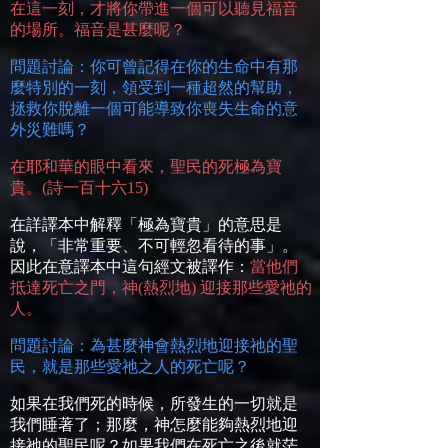
在這一刻，才將你帶進一個可以聽見福音
的場所。福音是甚麼呢？
問題討論：你可曾記得在你的生命中有那
麼特別的一刻，領受到一種超然的幫助，
拯救你脫離一個可能導致你喪失生命的意
外災難嗎？
在耶和華的眼中看來，聖民的死極為寶
貴。
(
詩一百十六
15)
在詳譯本中解釋「極為寶貴」的意思是
說，「非常重要、不可輕忽看待的事」。
因此在意譯本中這句經文被譯作：
當他們
抵達死亡之門，神
(
熱烈地
)
迎接那些愛祂的
人。
問題討論：為甚麼神會熱烈地迎接祂的聖
民，就是那些愛祂之人的死亡呢？
如果在我們死的時候，所發生的一切就是
我們睡著了；那麼，神怎麼能夠熱烈地迎
接祂的聖民呢？如果我們在死亡之後就茫