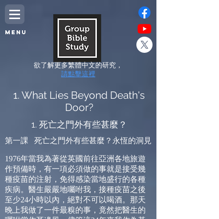
MENU
欲了解更多繁體中文的研究，
請點擊這裡
1. What Lies Beyond Death's
Door?
1. 死亡之門外有些甚麼？
第一課
死亡之門外有些甚麼？永恆的洞見
1976
年當我為著從英國前往亞洲各地旅遊
作預備時，有一項必須做的事就是接受幾
種疫苗的注射，免得感染當地盛行的各種
疾病。醫生嚴嚴地囑咐我，接種疫苗之後
至少
24
小時以內，絕對不可以喝酒。那天
晚上我做了一件最糗的事，竟然把醫生的