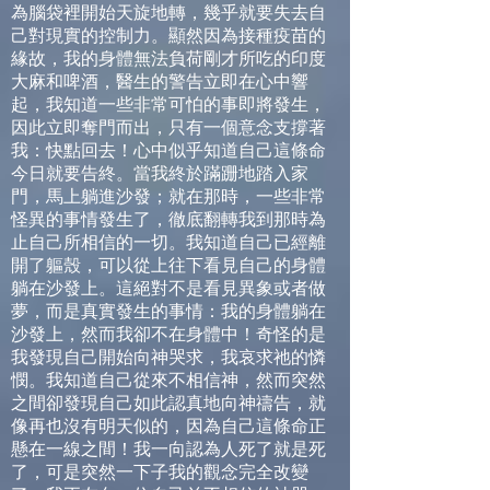
為腦袋裡開始天旋地轉，幾乎就要失去自
己對現實的控制力。顯然因為接種疫苗的
緣故，我的身體無法負荷剛才所吃的印度
大麻和啤酒，醫生的警告立即在心中響
起，我知道一些非常可怕的事即將發生，
因此立即奪門而出，只有一個意念支撐著
我：快點回去！心中似乎知道自己這條命
今日就要告終。當我終於蹣跚地踏入家
門，馬上躺進沙發；就在那時，一些非常
怪異的事情發生了，徹底翻轉我到那時為
止自己所相信的一切。我知道自己已經離
開了軀殼，可以從上往下看見自己的身體
躺在沙發上。這絕對不是看見異象或者做
夢，而是真實發生的事情：我的身體躺在
沙發上，然而我卻不在身體中！奇怪的是
我發現自己開始向神哭求，我哀求祂的憐
憫。我知道自己從來不相信神，然而突然
之間卻發現自己如此認真地向神禱告，就
像再也沒有明天似的，因為自己這條命正
懸在一線之間！我一向認為人死了就是死
了，可是突然一下子我的觀念完全改變