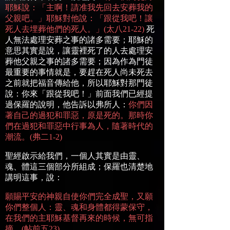
耶穌說：「主啊！請准我先回去安葬我的
父親吧。」耶穌對他說：「跟從我吧！讓
死人去埋葬他們的死人。」
(
太八
21-22)
死
人無法處理安葬之事的諸多需要；耶穌的
意思其實是說，讓靈裡死了的人去處理安
葬他父親之事的諸多需要；因為作為門徒
最重要的事情就是，要趕在死人尚未死去
之前就把福音傳給他，所以耶穌對那門徒
說：你來「跟從我吧！」前面我們已經提
過保羅的說明，他告訴以弗所人：
你們因
著自己的過犯和罪惡，原是死的。那時你
們在過犯和罪惡中行事為人，隨著時代的
潮流。
(
弗二
1-2)
聖經啟示給我們，一個人其實是由靈、
魂、體這三個部分所組成；保羅也清楚地
講明這事，說：
願賜平安的神親自使你們完全成聖，又願
你們整個人：靈、魂和身體都得蒙保守，
在我們的主耶穌基督再來的時候，無可指
摘。
(
帖前五
23)