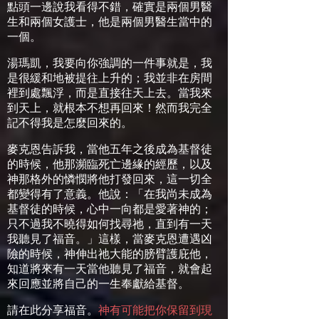
點頭一邊說我看得不錯，確實是兩個男醫
生和兩個女護士，他是兩個男醫生當中的
一個。
湯瑪凱，我要向你強調的一件事就是，我
是很緩和地被提往上升的；我並非在房間
裡到處飄浮，而是直接往天上去。當我來
到天上，就根本不想再回來！然而我完全
記不得我是怎麼回來的。
麥克恩告訴我，當他五年之後成為基督徒
的時候，他那瀕臨死亡邊緣的經歷，以及
神那格外的憐憫將他打發回來，這一切全
都變得有了意義。他說：「在我尚未成為
基督徒的時候，心中一向都是愛著神的；
只不過我不曉得如何找尋祂，直到有一天
我聽見了福音。」這樣，當麥克恩遭遇凶
險的時候，神伸出祂大能的膀臂護庇他，
知道將來有一天當他聽見了福音，就會起
來回應並將自己的一生奉獻給基督。
請在此分享福音。
神有可能把你保留到現