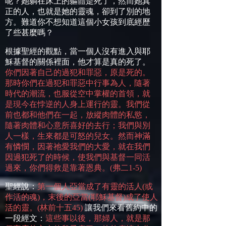
呢？她躺在床上的軀體是死了，然而她真
正的人，也就是她的靈魂，卻到了別的地
方。難道你不想知道這個小女孩到底經歷
了些甚麼嗎？
根據聖經的觀點，當一個人沒有進入與耶
穌基督的關係裡面，他才算是真的死了。
你們因著自己的過犯和罪惡，原是死的。
那時你們在過犯和罪惡中行事為人，隨著
時代的潮流，也服從空中掌權的首領，就
是現今在悖逆的人身上運行的靈。我們從
前也都和他們在一起，放縱肉體的私慾，
隨著肉體和心意所喜好的去行；我們與別
人一樣，生來都是可怒的兒女。然而神滿
有憐憫，因著祂愛我們的大愛，就在我們
因過犯死了的時候，使我們與基督一同活
過來，你們得救是靠著恩典。
(
弗二
1-5)
聖經說：
第一個人亞當成了有靈的活人
(
或
作活的魂
)
，末後的亞當
(
耶穌基督
)
成了使人
活的靈。
(
林前十五
45)
讓我們來看舊約中的
一段經文：
這些事以後，那婦人，就是那