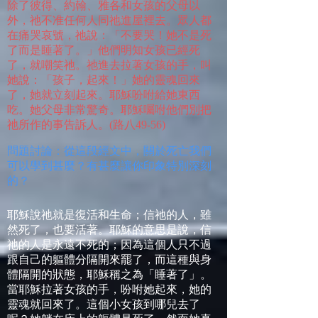
除了彼得、約翰、雅各和女孩的父母以
外，祂不准任何人同祂進屋裡去。眾人都
在痛哭哀號，祂說：「不要哭！她不是死
了而是睡著了。」他們明知女孩已經死
了，就嘲笑祂。祂進去拉著女孩的手，叫
她說：「孩子，起來！」她的靈魂回來
了，她就立刻起來。耶穌吩咐給她東西
吃。她父母非常驚奇。耶穌囑咐他們別把
祂所作的事告訴人。
(
路八
49-56)
問題討論：從這段經文中，關於死亡我們
可以學到甚麼？有甚麼讓你印象特別深刻
的？
耶穌說祂就是復活和生命；信祂的人，雖
然死了，也要活著。耶穌的意思是說，信
祂的人是永遠不死的；因為這個人只不過
跟自己的軀體分隔開來罷了，而這種與身
體隔開的狀態，耶穌稱之為「睡著了」。
當耶穌拉著女孩的手，吩咐她起來，她的
靈魂就回來了。這個小女孩到哪兒去了