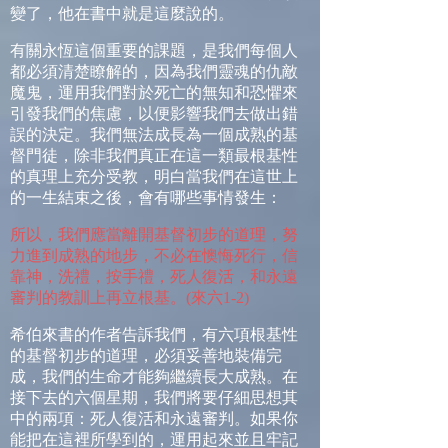
變了，他在書中就是這麼說的。
有關永恆這個重要的課題，是我們每個人
都必須清楚瞭解的，因為我們靈魂的仇敵
魔鬼，運用我們對於死亡的無知和恐懼來
引發我們的焦慮，以便影響我們去做出錯
誤的決定。我們無法成長為一個成熟的基
督門徒，除非我們真正在這一類最根基性
的真理上充分受教，明白當我們在這世上
的一生結束之後，會有哪些事情發生：
所以，我們應當離開基督初步的道理，努
力進到成熟的地步，不必在懊悔死行，信
靠神，洗禮，按手禮，死人復活，和永遠
審判的教訓上再立根基。
(
來六
1-2)
希伯來書的作者告訴我們，有六項根基性
的基督初步的道理，必須妥善地裝備完
成，我們的生命才能夠繼續長大成熟。在
接下去的六個星期，我們將要仔細思想其
中的兩項：死人復活和永遠審判。如果你
能把在這裡所學到的，運用起來並且牢記