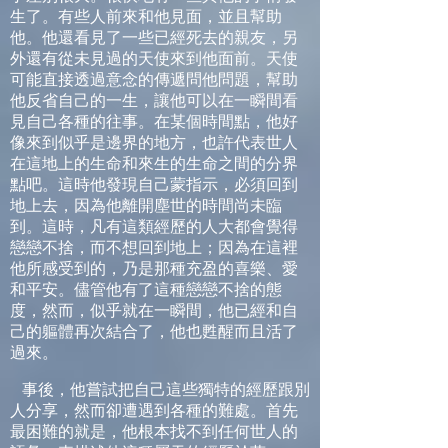
生了。有些人前來和他見面，並且幫助
他。他還看見了一些已經死去的親友，另
外還有從未見過的天使來到他面前。天使
可能直接透過意念的傳遞問他問題，幫助
他反省自己的一生，讓他可以在一瞬間看
見自己各種的往事。在某個時間點，他好
像來到似乎是邊界的地方，也許代表世人
在這地上的生命和來生的生命之間的分界
點吧。這時他發現自己蒙指示，必須回到
地上去，因為他離開塵世的時間尚未臨
到。這時，凡有這類經歷的人大都會覺得
戀戀不捨，而不想回到地上；因為在這裡
他所感受到的，乃是那種充盈的喜樂、愛
和平安。儘管他有了這種戀戀不捨的態
度，然而，似乎就在一瞬間，他已經和自
己的軀體再次結合了，他也甦醒而且活了
過來。
事後，他嘗試把自己這些獨特的經歷跟別
人分享，然而卻遭遇到各種的難處。首先
最困難的就是，他根本找不到任何世人的