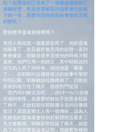
刻？如果你自己也有了一個像這樣的死亡
邊緣經歷，而且你還被容許回來過完你剩
下的一生，那麼你想你的生命會發生怎樣
的變化？
聖經教導靈魂會睡覺嗎？
有些人相信當一個基督徒死了，他的靈魂
就睡著了，並且處於無意識的狀態一直到
教會被提，耶穌基督來迎接他的時候才醒
過來。他們引用一些經文，其中耶穌談到
信主的人死了的時候，就說他是「睡著
了」。在耶穌叫拉撒路復活的故事中聖經
特別記載，耶穌聽說拉撒路病了，仍然在
原來的地方住了兩天，然後對門徒說：
「我們再到猶太去吧。」
(
約十一
6-7)
你曾
否感到奇怪，為甚麼耶穌似乎刻意多耽延
了兩天，才啟程前往耶路撒冷去叫拉撒路
復活？原因是猶太人有一個傳統，認為人
死後他的靈魂還會徘徊於屍體附近最多三
天才會離開。耶穌刻意耽延了兩天，就是
為了向那些懷疑論者証明，祂確實有權柄