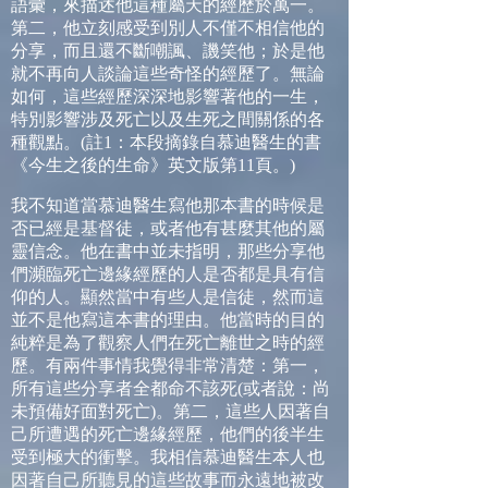
語彙，來描述他這種屬天的經歷於萬一。
第二，他立刻感受到別人不僅不相信他的
分享，而且還不斷嘲諷、譏笑他；於是他
就不再向人談論這些奇怪的經歷了。無論
如何，這些經歷深深地影響著他的一生，
特別影響涉及死亡以及生死之間關係的各
種觀點。
(
註
1
：本段摘錄自慕迪醫生的書
《今生之後的生命》英文版第
11
頁。
)
我不知道當慕迪醫生寫他那本書的時候是
否已經是基督徒，或者他有甚麼其他的屬
靈信念。他在書中並未指明，那些分享他
們瀕臨死亡邊緣經歷的人是否都是具有信
仰的人。顯然當中有些人是信徒，然而這
並不是他寫這本書的理由。他當時的目的
純粹是為了觀察人們在死亡離世之時的經
歷。有兩件事情我覺得非常清楚：第一，
所有這些分享者全都命不該死
(
或者說：尚
未預備好面對死亡
)
。第二，這些人因著自
己所遭遇的死亡邊緣經歷，他們的後半生
受到極大的衝擊。我相信慕迪醫生本人也
因著自己所聽見的這些故事而永遠地被改