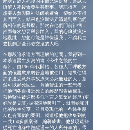
此我對於人死後的生命充滿好奇，嘗試去
瞭解人死後會發生甚麼事。我記得有一次
想要去參與降神法師的聚會，卻始終不得
其門而入，結果也沒辦法弄清楚到底他們
所相信的是甚麼。那次在他們門前徘徊，
然而每次想要舉步踏入，我的心臟就瘋狂
地亂跳；想想可能是神保護我，不讓我進
去接觸那些邪教交鬼的人吧！
在那段追求這方面理解的期間，我得到一
本慕迪醫生所寫的書《今生之後的生
命》。自
1960
年代開始，各種人工呼吸方
面的儀器愈來愈普遍地被使用，結果使得
許多遭受意外事故原來必死無疑的人，竟
然可以起死回生。慕迪醫生的一些患者，
把他們各自接近死亡的經歷報告給醫生。
慕迪醫生被這麼多似乎言之鑿鑿的經歷
(
更
好說是見証
)
被深深地吸引了，就開始和其
他的醫生分享；並且發現他的一些醫生朋
友也有類似的案例。就這樣他把收集到的
一共
150
多個案例，編著成書。他發現這些
從死亡邊緣中甦醒過來的人所分享的，帶