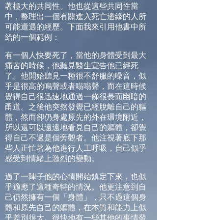
著極大的共同性。他也從這些共同性當
中，整理出一個有關進入死亡邊緣的人所
可能遭遇的經歷。下面我來引用他書中所
給的一個範例：
有一個人快要死了，當他的身體受到最大
痛苦的時候，他聽見醫生宣告他已經死
了。他開始聽見一種很不舒服的噪音，似
乎是很高的鳴聲或者嗡嗡聲，而在這時候
覺得自己很迅速地通過一條很長而幽暗的
甬道。之後他突然發覺已經脫離自己的軀
體，然而卻仍身處原先的外在環境附近，
所以還可以遠遠地看見自己的軀體，卻覺
得自己不過是個旁觀者。他注視著底下那
些人正忙著為他進行人工呼吸，自己似乎
感受到情緒上激烈的變動。
過了一陣子他的心情開始鎮定下來，也似
乎適應了這種奇特的情況。他更注意到自
己仍然擁有一個「身體」，只不過這個身
體和原先自己的軀體，在本質和能力上似
乎差別很大。很快地有一些其他的事情發