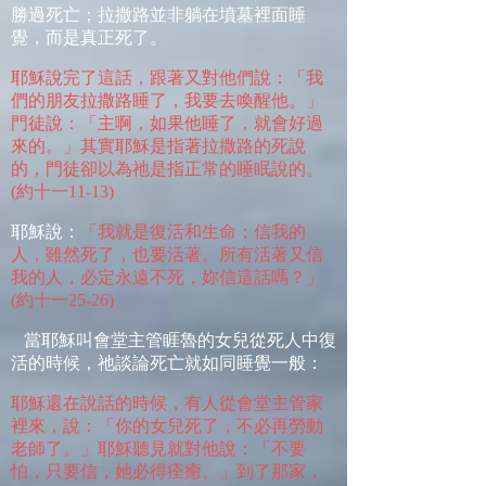
勝過死亡；拉撒路並非躺在墳墓裡面睡
覺，而是真正死了。
耶穌說完了這話，跟著又對他們說：「我
們的朋友拉撒路睡了，我要去喚醒他。」
門徒說：「主啊，如果他睡了，就會好過
來的。」其實耶穌是指著拉撒路的死說
的，門徒卻以為祂是指正常的睡眠說的。
(
約十一
11-13)
耶穌說：
「我就是復活和生命；信我的
人，雖然死了，也要活著。所有活著又信
我的人，必定永遠不死，妳信這話嗎？」
(
約十一
25-26)
當耶穌叫會堂主管睚魯的女兒從死人中復
活的時候，祂談論死亡就如同睡覺一般：
耶穌還在說話的時候，有人從會堂主管家
裡來，說：「你的女兒死了，不必再勞動
老師了。」耶穌聽見就對他說：「不要
怕，只要信，她必得痊癒。」到了那家，