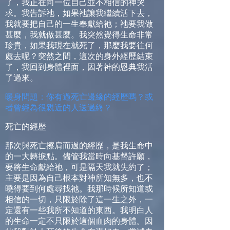
了，我正在向一位自己並不相信的神哭
求。我告訴祂，如果祂讓我繼續活下去，
我就要把自己的一生奉獻給祂；祂要我做
甚麼，我就做甚麼。我突然覺得生命非常
珍貴，如果我現在就死了，那麼我要往何
處去呢？突然之間，這次的身外經歷結束
了，我回到身體裡面，因著神的恩典我活
了過來。
暖身問題：你有過死亡邊緣的經歷嗎？或
者曾經為很親近的人送過終？
死亡的經歷
那次與死亡擦肩而過的經歷，是我生命中
的一大轉捩點。儘管我當時向基督許願，
要將生命獻給祂，可是隔天我就失約了；
主要是因為自己根本對神所知無多，也不
曉得要到何處尋找祂。我那時候所知道或
相信的一切，只限於除了這一生之外，一
定還有一些我所不知道的東西。我明白人
的生命一定不只限於這個血肉的身體。因