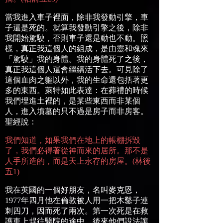
當我進入車子裡面，除非我發動引擎，車
子還是死的。就算我發動引擎之後，除非
我開始駕駛，否則車子還是動也不動。照
樣，真正我這個人的組成，是由靈和魂來
「駕駛」我的身體。我的身體死了之後，
真正我這個人還會繼續活下去。可見除了
這個血肉之軀以外，我的生命還包括著更
多的東西。萊特如此表達：在葬禮的時候
我們埋進土裡的，是某些東西而非某個
人，進入墳墓的只不過是房子而非房客。
聖經說：
我們知道，如果我們在地上的帳棚拆毀
了，我們必得著從神而來的居所。那不是
人手所造的，而是天上永存的房屋。
(
林後
五
1)
我在英國的一個好朋友，名叫麥克恩，
1977
年四月他在倫敦被人用一把木鑿子連
刺四刀，因而死了兩次。第一次死是在救
護車上趕往醫院的途中，後來他們設法讓