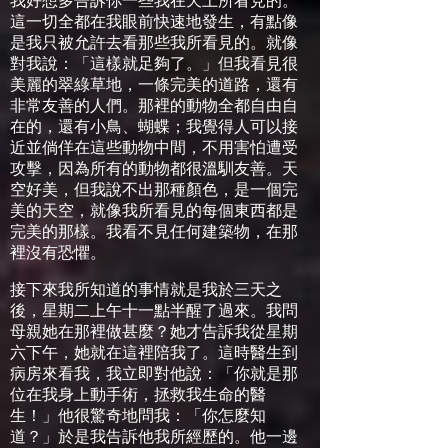
我好想多告訴你一些我在天上所看見的。
這一切全都在我眼前快速地發生，有點像
是我只被允許去看那些我所看見的。就像
對我說：「這樣就足夠了。」但我看見很
美麗的翠綠草地，一條完美的道路，還有
非常友善的人們。那裡的動物全都自由自
在的，還有小鳥、蝴蝶；我覺得人可以接
近並倘佯在這些動物中間，不用害怕遭受
攻擊，因為所有的動物都很溫馴友善。天
空好美，但我說不出那種顏色，是一個完
美的天空，就像我所看見的每個東西都是
完美的那樣。我看不見任何建築物，在那
裡沒有恐懼。
接下來我所知道的事情就是我於三天之
後，星期二上午十一點半醒了過來。我問
母親她在那裡做甚麼？她才告訴我從星期
六下午，她就在這裡陪我了。這時醫生到
病房來看我，我立即對他說：「你就是那
位在我身上動手術，拯救我生命的醫
生！」他很驚奇地問我：「你怎麼知
道？」於是我告訴他我所經歷的。他一邊