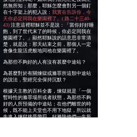
然無所知；那麼，耶穌怎麼會對另一個釘
在十字架上的犯人說：
我實在告訴你，今
天你必定同我在樂園裡了。
(
路二十三
40-
43)
注意這裡耶穌並不是說：「當你好好睡
飽，到了世代末了的時候，你必定同我在
樂園裡了。」顯然耶穌說的話意思非常清
楚，就是說：那天結束之前，那個人一定
會像生龍活虎般地同祂在樂園裡了。
為那些不夠好的人有沒有甚麼中途站？
為甚麼對於有關煉獄或滌罪所這類中途站
的說法，聖經完全保持沉默？
根據天主教的百科全書，煉獄就是「一個
暫時性的滌罪場所或者狀態，為那些不夠
好的人所預備的中途站；在他們離世的時
候，既不能上天堂也不用下地獄，所以就
先進入煉獄接受懲罰，好滌除他們一生所
犯的大小罪過。」總結來說，在天主教的
神學裡，一個基督徒的靈魂於死後先到這
裡，把他們一生所犯尚未清楚得贖的大小