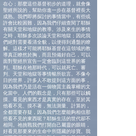
在心；那麼這些基督初步的道理，就會像
聖經所說的，幫助你進一步在基督裡長大
成熟。我們即將探討的事情當中，有些或
許會比較困難，因為我們仔細查閱了耶穌
有關天堂和地獄的教導。涉及來生的事情
之時，耶穌多次談論天堂和地獄；因此我
們絕對需要看清全貌，以便得到通盤的瞭
解。這樣才可能將耶穌基督在這領域的教
導真正瞭然於胸，而且預備好自己，可以
面對聖經所宣告一定會臨到這世界的審
判。耶穌在祂那時代，可以就死亡、審
判、天堂和地獄等事情暢所欲言。不像今
日的世界，許多人不敢提到這方面的事，
因為我們乃是活在一個物質主義掌權的文
化當中。人們的觀念是，只有那些可以觸
摸、看見的東西才是真實的存在，至於其
他看不見、摸不著，無法測量、計算的，
全都需要存疑，因為我們怎麼能夠相信那
些看不見的東西呢？耶穌生活的世代卻不
相同。祂挑戰我們打開自己屬靈的眼睛，
好看見那要來的生命中所隱藏的珍寶。我