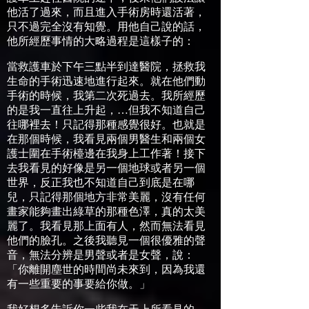
他活了過來，而且進入手術房時還活著，
只不過完全沒有知覺。用他自己說的話，
他所經歷事情的大略過程是這樣子的：
當救護車於下午三點半到達醫院，拯救我
生命的手術迅速地進行起來。就在他們動
手術的時候，我第二次死過去。我所經歷
的是我一直往上升起，
…
但我不知道自己
往哪裡去！只記得那種感覺很好。也就是
在那個時候，我看見兩個男醫生和兩個女
護士圍在手術檯邊在我身上工作著！接下
去我看見的好像是另一個地球或者另一個
世界，反正我也不知道自己到底是在哪
兒，只記得那個地方非常美麗，沒有任何
畫家能夠畫出綠草的那種色澤，真的太美
麗了。我看見那上面有人，然而無法看見
他們的臉孔。之後我聽見一個很優雅的聲
音，無法分辨是男聲或者是女聲，說：
「你離開塵世的時間尚未來到，因為我還
有一些重要的事要給你做。」