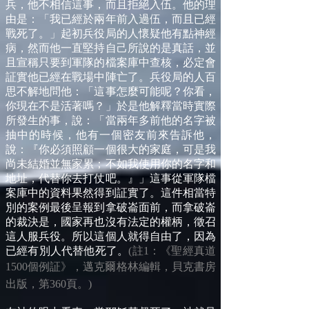
兵，他不相信這事，而且拒絕入伍。他的理
由是：「我已經於兩年前入過伍，而且已經
戰死了。」起初兵役局的人懷疑他有點神經
病，然而他一直堅持自己所說的是真話，並
且宣稱只要到軍隊的檔案庫中查核，必定會
証實他已經在戰場中陣亡了。兵役局的人百
思不解地問他：「這事怎麼可能呢？你看，
你現在不是活著嗎？」於是他解釋當時實際
所發生的事，說：「當兩年多前他的名字被
抽中的時候，他有一個密友前來告訴他，
說：『你必須照顧一個很大的家庭，可是我
尚未結婚並無家累；不如我使用你的名字和
地址，代替你去打仗吧。』」這事從軍隊檔
案庫中的資料果然得到証實了。這件相當特
別的案例最後呈報到拿破崙面前，而拿破崙
的裁決是，國家再也沒有法定的權柄，徵召
這人服兵役。所以這個人就得自由了，因為
已經有別人代替他死了。
(註1：《聖經真道
1500個例証》，邁克爾
格林編輯，貝克書房
出版，第360頁。)