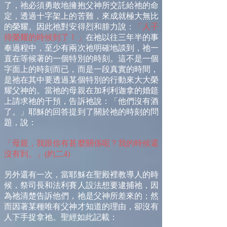
了，祂必須勇敢地擁抱父神所交託給祂的命
定，透過十字架上的苦難，來成就極大無比
的榮耀。因此祂對安得烈和腓力說：
「人子
得榮耀的時候到了！」
在祂以往三年半的事
奉過程中，至少有兩次祂明確地談到，祂一
直在等候著的一個特別的時刻。這不是一個
字面上的時刻而已，而是一段真實的時間，
是祂在其中要透過某個特別的行動來大大榮
耀父神的。當祂的母親在加利利迦拿的婚筵
上請求祂的干預，告訴祂說：「他們沒有酒
了。」耶穌的回答提到了關於祂的時刻的問
題，說：
「母親，我跟你有甚麼關係呢？我的時候還
沒有到。」(約二4)
另外還有一次，當耶穌在聖殿裡教導人的時
候，祭司長和法利賽人設法想要逮捕祂，因
為祂清楚告訴他們，祂是父神所差來的；然
而因著某種唯有父神才知道的理由，卻沒有
人下手捉拿祂。聖經如此記載：