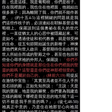
面，也是這樣。我是葡萄樹，你們是枝子。
住在我裡面的，我也住在他裡面，他就結出
很多果子；因為離開了我，你們就不能作甚
麼。」(約十五4-5)
這裡關鍵的問題就是我
們這些作枝子的，必須連結在耶穌基督這葡
萄樹上。保羅談到這個奧祕在長久的世代
裡，一直從猶太人的心思中被隱藏起來。可
是如今，透過使徒和初代教會，就是領受神
的生命、從五旬節開始誕生的新種子，神揀
選他們來向世人啟示，基督期待住在由所有
世人所組合而成的聖殿之中，甚至也包括那
些全心尋求祂的外邦人。保羅說：
「你們不
知道你們的身體就是那位住在你們裡面的聖
靈的殿嗎？這聖靈是你們從神那裡領受的。
你們不是屬於自己的。」(林前六19)
司提反
在激情中宣告：「其實至高者並不住人手所
造石頭的殿，正如先知所說：『主說：天是
我的寶座，地是我的腳凳，你們要為我建造
怎樣的殿呢？哪裡是我安息的地方呢？這一
切不都是我手所造的嗎？』」(徒七48-50)
祂真正中意的，乃是住在祂那甘心向祂屈