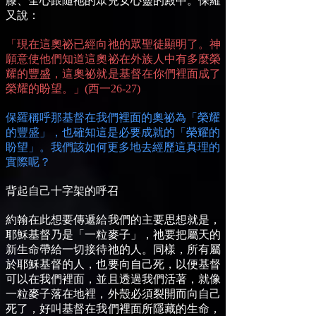
膝、全心跟隨祂的眾兒女心靈的殿中。保羅
又說：
「現在這奧祕已經向祂的眾聖徒顯明了。神
願意使他們知道這奧祕在外族人中有多麼榮
耀的豐盛，這奧祕就是基督在你們裡面成了
榮耀的盼望。」(西一26-27)
保羅稱呼那基督在我們裡面的奧祕為「榮耀
的豐盛」，也確知這是必要成就的「榮耀的
盼望」。我們該如何更多地去經歷這真理的
實際呢？
背起自己十字架的呼召
約翰在此想要傳遞給我們的主要思想就是，
耶穌基督乃是「一粒麥子」，祂要把屬天的
新生命帶給一切接待祂的人。同樣，所有屬
於耶穌基督的人，也要向自己死，以便基督
可以在我們裡面，並且透過我們活著，就像
一粒麥子落在地裡，外殼必須裂開而向自己
死了，好叫基督在我們裡面所隱藏的生命，