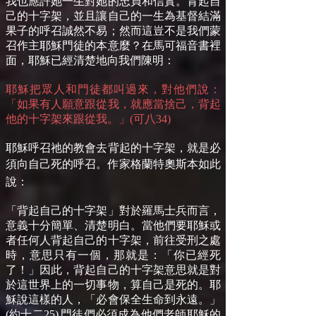
我也應許她一生對她的忠貞和信實。背起自
己的十字架，並且讓自己的一生為基督結滿
果子的呼召誠然不易；然而這豈不是我們蒙
召作主耶穌門徒的本意麼？在馬可福音書裡
面，耶穌已經清楚地向我們陳明：
耶穌把眾人和門徒都叫過來，對他們說：
「如果有人願意跟從我，就應當捨己，背起
他的十字架來跟從我。」(可八34)
耶穌呼召祂的教會去背起的十字架，就是必
須向自己死的呼召。作家格蘭特
奧斯本如此
說：
「背起自己的十字架」對於羅馬士兵而言，
意義十分簡單、清楚明白。當他們要耶穌或
者任何人背起自己的十字架，前往受刑之處
時，意思只有一個，那就是：「你已經死
了！」因此，背起自己的十字架意思就是對
於這世界上的一切事物，算自己是死的。耶
穌說這樣的人，「必會保全生命到永遠。」
(約十二25)
門徒們必須成為他們老師耶穌的