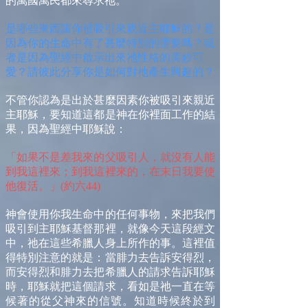
的萬國萬民都來尋求祂。
是哪些東西讓你被吸引來親近主耶穌的？是
因為你的生命中有了甚麼特別的需要嗎？或
者是因為聖經中啟示出來祂性格的美妙可
愛？請彼此分享你是如何對祂產生興趣的？
不管你認為是出於甚麼因素你被吸引來親近
主耶穌，要知道這都是神在你裡面工作的結
果，因為聖經中耶穌說：
「如果不是差我來的父吸引人，就沒有人能
到我這裡來；到我這裡來的，在末日我要使
他復活。」(約六44)
神會使用你我生命中的任何事物，來把我們
吸引到主耶穌基督那裡，就像今天這段經文
中，祂在這些希臘人身上所作的事。這裡值
得特別注意的就是：當腓力去告訴安得烈，
而安得烈和腓力去把希臘人的請求告訴耶穌
時，耶穌就把這個請求，看如是祂一直在等
候著的從父神來的信號。知道時候終於到