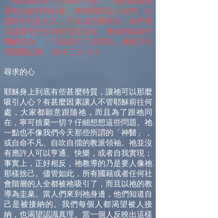
「光在你們中間的時間不多了。你們應當趁
著有光的時候行走，免得黑暗追上你們。在
黑暗中行走的人，不知道往哪裡去。你們應
當趁著有光的時候信從這光，使你們成為光
明的兒女。」耶穌說完了這些話，就離開他
們隱藏起來。(約十二20-36)
尋求的心
耶穌身上到底有些甚麼特質，讓祂可以那麼
吸引人心？有甚麼因素讓人不管耶穌前往何
處，大家都願意跟隨祂，而且為了跟祂同
在，寧可捨棄一切？仔細想想這些問題。祂
一點也不像我們今天那些所謂的「神醫」，
或自命不凡、自吹自擂的教派領袖。祂並沒
有應許人可以亨通、快樂，或者自我實現；
事實上，正好相反，祂教導的乃是要人像祂
那樣捨己。儘管如此，所有國籍或者任何社
會階層的人全都被祂吸引了，而且以祂的教
導為圭臬。當人們來到祂身邊，他們知道自
己是被接納的。我們每個人都渴望被人接
納，也渴望認識真理。當一個人反映出這樣