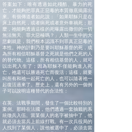
答案如下：唯有透過如此殘酷、暴力的死
亡，才能夠把罪真正惡毒的本質徹底揭露出
來。有個傳道者如此說：「如果耶穌只是在
床上自然死，或者病死或者意外車禍死；那
麼，祂能夠透過這樣的死曝露出撒但的一切
無法無天、罪大惡極嗎？」人類一生中的大
悲劇就是，我們根本認識不到罪真正惡毒的
本性。神的計劃乃是要叫耶穌基督的死，成
為所有相信耶穌基督之死就是他們之死的人
的替代物。這樣，所有相信基督的人，就可
以出死入生了；因為耶穌不僅能夠進入死
亡，祂還可以勝過死亡而復活；這樣，就要
叫所有和祂一起死亡的人，也可以隨著祂一
起復活過來了。歷史上，還有另外的一個例
子可以說明這種替代的合法性：
在英、法戰爭期間，發生了一個比較特別的
案例。那時在法國，他們透過一套抽籤的系
統徵兵入伍。當某個人的名字被抽中了，他
就必須去當兵上前線打戰。有一次兵役局的
人找到了某個人，說他被選中了，必須去當