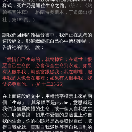
樣式，死亡乃是通往生命之路。
(註2：《約
翰福音注釋》，格蘭特
奧斯本，丁道爾出版
社，第185頁。)
讓我們回到約翰福音書中，我們正在思考的
這段經文。耶穌繼續把自己心中所想到的，
告訴祂的門徒，說：
「愛惜自己生命的，就喪掉它；在這世上恨
惡自己生命的，必會保全生命到永遠。如果
有人服事我，就應當跟從我；我在哪裡，服
事我的人也會在那裡；如果有人服事我，我
父必尊重他。」(約十二25-26)
在上面這段經文中，用粗體字標示出來的兩
個「生命」，其希臘字是psyche，意思就是
我們這個屬肉體的生命，或一個人自我的生
命。耶穌是說，如果你愛惜的是這世上你自
我的生命，你的心態只是為要取悅自己，取
得自我成就、實現自我滿足等等自私自利的