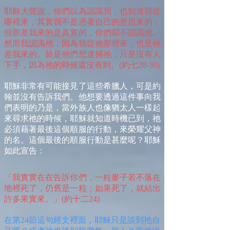
耶穌大聲說，你們以為認識我，也知道我從
哪裡來，其實我不是憑著自己的意思來的；
但那差我來的是真實的，你們卻不認識祂。
然而我認識祂，因為我從祂那裡來，也是祂
差我來的。於是他們想逮捕祂，只是沒有人
下手，因為祂的時候還沒有到。(約七28-30)
耶穌非常有可能接見了這些希臘人，可是約
翰並沒有告訴我們。他想要透過這件事向我
們表明的乃是，當外族人也像猶太人一樣起
來尋求祂的時候，耶穌就知道時機已到，祂
必須藉著最後這個順服的行動，來榮耀父神
的名。這個最後的順服行動是甚麼呢？耶穌
如此宣告：
「我實實在在告訴你們，一粒麥子若不落在
地裡死了，仍舊是一粒；如果死了，就結出
許多果實來。」(約十二24)
在第24節這句經文裡面，耶穌只是談到祂自