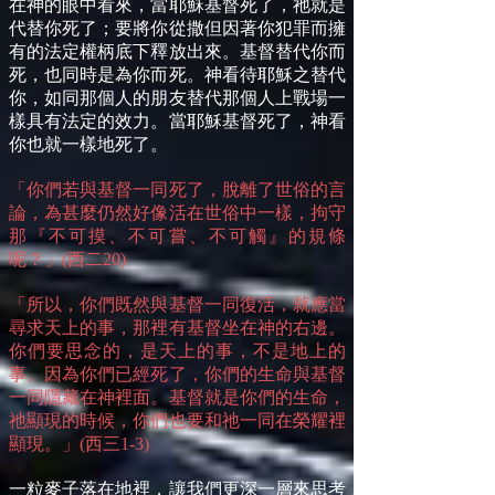
在神的眼中看來，當耶穌基督死了，祂就是
代替你死了；要將你從撒但因著你犯罪而擁
有的法定權柄底下釋放出來。基督替代你而
死，也同時是為你而死。神看待耶穌之替代
你，如同那個人的朋友替代那個人上戰場一
樣具有法定的效力。當耶穌基督死了，神看
你也就一樣地死了。
「你們若與基督一同死了，脫離了世俗的言
論，為甚麼仍然好像活在世俗中一樣，拘守
那『不可摸、不可嘗、不可觸』的規條
呢？」(西二20)
「所以，你們既然與基督一同復活，就應當
尋求天上的事，那裡有基督坐在神的右邊。
你們要思念的，是天上的事，不是地上的
事。因為你們已經死了，你們的生命與基督
一同隱藏在神裡面。基督就是你們的生命，
祂顯現的時候，你們也要和祂一同在榮耀裡
顯現。」(西三1-3)
一粒麥子落在地裡，讓我們更深一層來思考