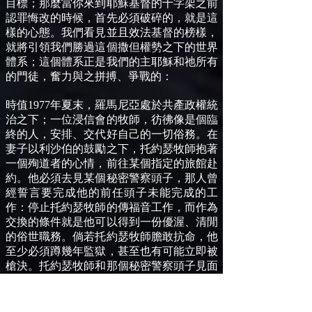
目標；那麼當你來到耶穌基督的十字架之前
認罪悔改的時候，首先必須破碎的，就是這
樣的心態。我們看見並且效法基督的榜樣，
就將引領我們勝過這個撒但權勢之下的世界
體系；這個體系正是我們的主耶穌和祂所有
的門徒，奮力與之拼搏、爭戰的：
時值1977年夏末，羅馬尼亞處於共產政權統
治之下；一位浸信會的牧師，彷彿像是個臨
終的人，安排、交代好自己的一切俗務。在
妻子以利沙伯的鼓勵之下，托約瑟牧師抱著
一個殉道者的心情，前往某個指定的旅館赴
約。他必須去見某個秘密警察頭子，那人曾
經誓言要完成他的前任頭子未能完成的工
作：停止托約瑟牧師的傳福音工作，而作為
交換的條件就是他可以得到一份優渥、清閒
的俗世職務。倘若托約瑟牧師膽敢抗命，他
至少必須蹲幾年監獄，甚至也有可能立即被
槍決。托約瑟牧師和那個秘密警察頭子見面
後，毫不猶豫勇敢地拒絕了這秘密警察頭子
的一切安排。托約瑟牧師追述他和那個秘密
警察頭子見面之後的故事：