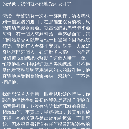
的形象，我們就本能地受到吸引了。
喬治．華盛頓有一次和一群同伴，騎著馬來
到一個急湍的渡口，在那裡並沒有橋樑，只
能夠騎馬涉水而過。就當他們策馬想涉水過
河時，有一個人來到喬治．華盛頓面前，詢
問喬治是否可以帶著他一起過河？因為他沒
有馬。當所有人全都平安渡到對岸，大家好
奇地詢問這個人，在這麼多人當中，他為甚
麼偏偏找到總統求幫助？這個人嚇了一跳，
忙說他根本不曉得這就是美國總統，只不過
當他看著整群騎著馬過來的人的臉孔時，他
直覺地感受到喬治會接納、幫助他，而不是
拒絕他。
我們想像著人們第一眼看見耶穌的時候，你
認為他們所得到最初的印象是甚麼？聖經在
福音書裡面，並沒有告訴我們耶穌的身體、
相貌如何。事實上，聖經指出，其實祂其貌
不揚。祂的美更多是出於祂的氣質，而非容
貌。四本福音書裡沒有任何提及耶穌外貌的