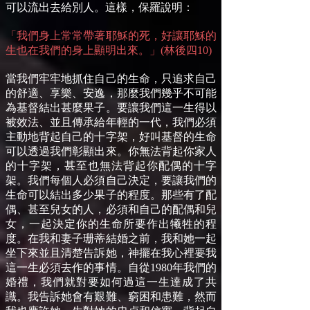
可以流出去給別人。這樣，保羅說明：
「我們身上常常帶著耶穌的死，好讓耶穌的
生也在我們的身上顯明出來。」(林後四10)
當我們牢牢地抓住自己的生命，只追求自己
的舒適、享樂、安逸，那麼我們幾乎不可能
為基督結出甚麼果子。要讓我們這一生得以
被效法、並且傳承給年輕的一代，我們必須
主動地背起自己的十字架，好叫基督的生命
可以透過我們彰顯出來。你無法背起你家人
的十字架，甚至也無法背起你配偶的十字
架。我們每個人必須自己決定，要讓我們的
生命可以結出多少果子的程度。那些有了配
偶、甚至兒女的人，必須和自己的配偶和兒
女，一起決定你的生命所要作出犧牲的程
度。在我和妻子珊蒂結婚之前，我和她一起
坐下來並且清楚告訴她，神擺在我心裡要我
這一生必須去作的事情。自從
1980
年我們的
婚禮，我們就對要如何過這一生達成了共
識。我告訴她會有艱難、窮困和患難，然而