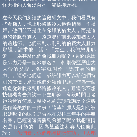
怪大批的人會湧向祂，渴慕接近祂。
在今天我們所讀的這段經文中，我們看見有
些希臘人，也上耶路撒冷去過逾越節、作禮
拜。他們並不是住在希臘的猶太人，而是道
地的希臘外族人；遠道專程前來參加猶太人
的逾越節。他們來到加利利的伯賽大人腓力
那裡，請求他，說：「先生，我們想見耶
穌。」為甚麼他們會找腓力呢？可能的原因
是腓力乃是一個希臘名字，特別像亞歷山大
大帝的父親，名字就叫作「馬其頓的腓
力」。這樣他們想，或許腓力可以給他們特
別的方便，來把他們介紹給耶穌。作為一個
遠道從希臘來到耶路撒冷的人，難道你不想
找個機會去拜訪一下主耶穌，有段時間目睹
祂的音容笑貌，親聆祂的言談教誨麼？這將
是何等美妙的一件事！這些希臘人是如何被
耶穌吸引的呢？是否祂在以往三年半的事奉
名聲，已經遠遠傳播到希臘了呢？我想這情
況是有可能的，因為甚至法利賽人也彼此
說：
「你們看，你們都是徒勞無功，世人都