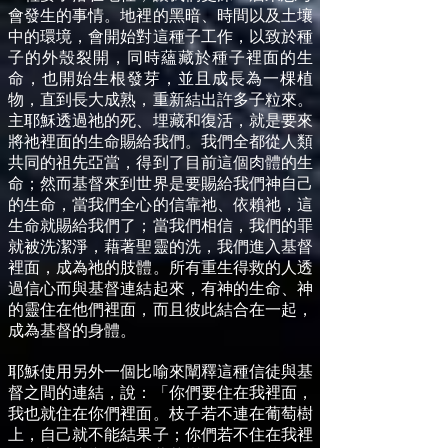
會發生的事情。地裡的黑暗、時間以及土壤
中的環境，會開始對這種子工作，以致於種
子的外殼裂開，同時蘊藏於種子裡面的生
命，也開始生根發芽，並且成長為一棵植
物，直到長大成熟，重新結出許多子粒來。
主耶穌透過祂的死、埋藏和復活，就是要來
將祂裡面的生命賜給我們。我們全都從人類
共同的祖先亞當，得到了目前這個肉體的生
命；然而基督來到世界是要賜給我們神自己
的生命，當我們全心的信靠祂、依賴祂，這
生命就賜給我們了；當我們相信，我們的罪
就被洗潔淨，藉著聖靈的洗，我們進入基督
裡面，成為祂的肢體。所有重生得救的人透
過信心而與基督連結起來，有神的生命、神
的靈住在他們裡面，而且彼此結合在一起，
成為基督的身體。
耶穌使用另外一個比喻來闡釋這種信徒與基
督之間的連結，說：「你們要住在我裡面，
我也就住在你們裡面。枝子若不連在葡萄樹
上，自己就不能結果子；你們若不住在我裡