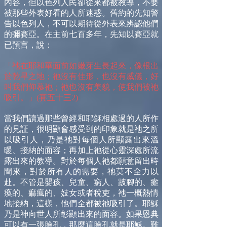
內容，但以色列人民卻從來都被教導，不要
被那些外表好看的人所迷惑。舊約的先知警
告以色列人，不可以期待從外表來辨認他們
的彌賽亞。在主前七百多年，先知以賽亞就
已預言，說：
「祂在耶和華面前如嫩芽生長起來，像根出
於乾旱之地；祂沒有佳形，也沒有威儀，好
叫我們仰慕祂；祂也沒有美貌，使我們被祂
吸引。」(賽五十三2)
當我們讀過那些曾經和耶穌相處過的人所作
的見証，很明顯會感受到的印象就是祂之所
以吸引人，乃是祂對每個人所顯露出來溫
暖、接納的面容；再加上祂從心靈深處所流
露出來的教導。對於每個人祂都願意留出時
間來，對於所有人的需要，祂莫不全力以
赴。不管是嬰孩、兒童、窮人、跛腳的、癱
瘓的、痲瘋的、妓女或者稅吏，祂一概熱情
地接納，這樣，他們全都被祂吸引了。耶穌
乃是神向世人所彰顯出來的面容。如果恩典
可以有一張臉孔，那麼這臉孔就是耶穌。難