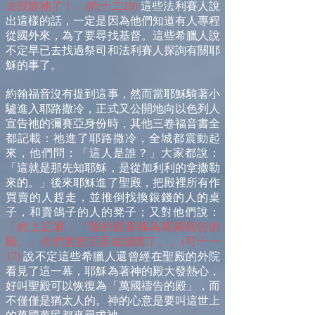
去跟隨祂了！」(約十二19)
這些法利賽人說
出這樣的話，一定是因為他們知道有人專程
從國外來，為了要尋找基督。這些希臘人說
不定早已去找過祭司和法利賽人探詢有關耶
穌的事了。
約翰福音沒有提到這事，然而當耶穌騎著小
驢進入耶路撒冷，正式又公開地向以色列人
宣告祂的彌賽亞身份時，其他三卷福音書全
都記載：祂進了耶路撒冷，全城都震動起
來，他們問：「這人是誰？」大家都說：
「這就是那先知耶穌，是從加利利的拿撒勒
來的。」後來耶穌進了聖殿，把殿裡所有作
買賣的人趕走，並推倒找換銀錢的人的桌
子，和賣鴿子的人的凳子；又對他們說：
「經上記著：『我的殿要稱為萬國禱告的
殿。』你們竟把它弄成賊窩了。」(可十一
17)
說不定這些希臘人還曾經在聖殿的外院
看見了這一幕，耶穌為著神的殿大發熱心，
好叫聖殿可以恢復為「萬國禱告的殿」，而
不僅僅是猶太人的。神的心意是要叫這世上