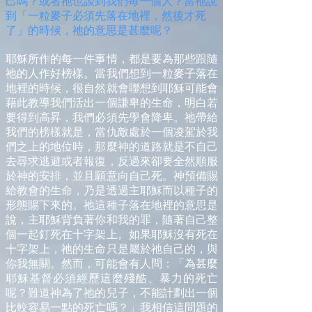
己嗎？或者祂也談到我們每一個人？當祂說
到「一粒麥子必須先落在地裡，然後才死
了」的時候，祂的意思是甚麼呢？
耶穌所作的每一件事情，都是要為那些跟隨
祂的人作好榜樣。當我們想到一粒麥子落在
地裡的時候，很自然就會聯想到耶穌可能會
藉此教導我們活出一個謙卑的生命，明白若
要得到高昇，我們必須先學會降卑。祂帶給
我們的榜樣就是，當仇敵處於一個凌駕於我
們之上的地位時，那麼神的道路就是不自己
去尋求逃避或者報復，反過來卻要全然順服
於神的安排，並且願意向自己死。神預備賜
給教會的生命，乃是透過主耶穌而以種子的
形態賜下來的。祂這種子落在地裡的意思是
說，主耶穌背負著你和我的罪，隨著自己整
個一起釘死在十字架上。如果耶穌沒有死在
十字架上，祂的生命只是屬於祂自己的，與
你我無關。然而，可能會有人問：「為甚麼
耶穌基督必須經歷這麼殘酷、暴力的死亡
呢？難道神為了祂的兒子，不能計劃出一個
比較容易一點的死亡嗎？」我相信這問題的