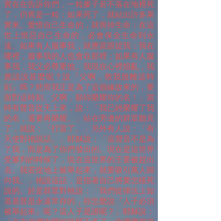
實在在告訴你們，一粒麥子若不落在地裡死
了，仍舊是一粒；如果死了，就結出許多果
實來。愛惜自己生命的，就喪掉生命；在這
世上恨惡自己生命的，必會保全生命到永
遠。如果有人服事我，就應當跟從我；我在
哪裡，服事我的人也會在那裡；如果有人服
事我，我父必尊重他。我現在心裡煩亂，我
應該說甚麼呢？說『父啊，救我脫離這時
刻』嗎？然而我正是為了這個緣故來的，要
面對這時刻。父啊，願祢榮耀祢的名！」當
時有聲音從天上來，說：「我已經榮耀了我
的名，還要再榮耀。」站在旁邊的群眾聽見
了，就說：「打雷了。」另外有人說：「有
天使對祂說話。」耶穌說：「這聲音不是為
了我，而是為了你們發出的。現在是這世界
受審判的時候了，現在這世界的王要被趕出
去。我若從地上被舉起來，就要吸引萬人歸
向我。」祂說這話，是指著自己將要怎樣死
說的。於是群眾對祂說：「我們從律法上知
道基督是永遠常存的，祢怎麼說『人子必須
被舉起來』呢？這人子是誰呢？」耶穌說：