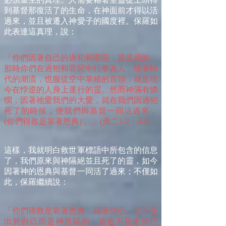
到基督那復活了的生命，在神面前才得以活
過來，並且被遷入神愛子的國度裡。保羅如
此表達這真理，說：
「你們因著自己的過犯和罪惡，原是死的。
那時你們在過犯和罪惡中行事為人，隨著時
代的潮流，也服從空中掌權的首領，就是現
今在悖逆的人身上運行的靈。然而神滿有憐
憫，因著祂愛我們的大愛，就在我們因過犯
死了的時候，使我們與基督一同活過來，
(你們得救是靠著恩典) 。」(弗二1-2，4-5)
這樣，我就明白救世軍標語中所包含的信息
了，我們原來與神隔絕並且死了的靈，如今
因著神的恩典與基督一同活了過來；不僅如
此，保羅繼續說：
「你們得救是靠著恩典，藉著信心。這不是
出於自己而是神所賜的；這也不是出於行