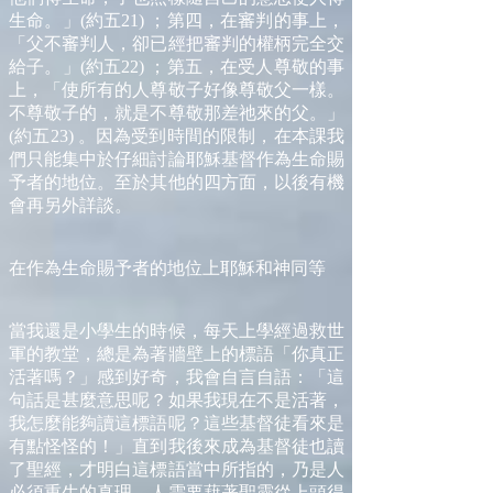
生命。」(約五21) ；第四，在審判的事上，
「父不審判人，卻已經把審判的權柄完全交
給子。」(約五22) ；第五，在受人尊敬的事
上，「使所有的人尊敬子好像尊敬父一樣。
不尊敬子的，就是不尊敬那差祂來的父。」
(約五23) 。因為受到時間的限制，在本課我
們只能集中於仔細討論耶穌基督作為生命賜
予者的地位。至於其他的四方面，以後有機
會再另外詳談。
在作為生命賜予者的地位上耶穌和神同等
當我還是小學生的時候，每天上學經過救世
軍的教堂，總是為著牆壁上的標語「你真正
活著嗎？」感到好奇，我會自言自語：「這
句話是甚麼意思呢？如果我現在不是活著，
我怎麼能夠讀這標語呢？這些基督徒看來是
有點怪怪的！」直到我後來成為基督徒也讀
了聖經，才明白這標語當中所指的，乃是人
必須重生的真理。人需要藉著聖靈從上頭得