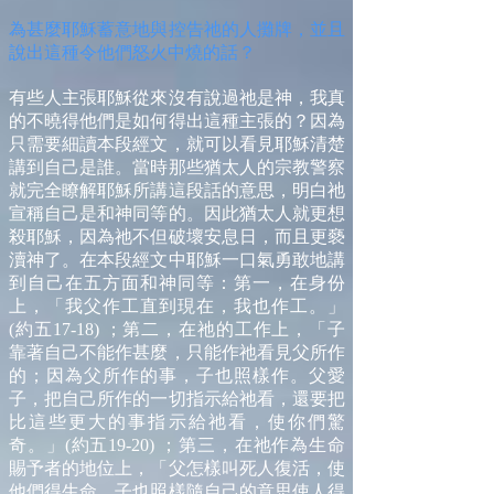
為甚麼耶穌蓄意地與控告祂的人攤牌，並且
說出這種令他們怒火中燒的話？
有些人主張耶穌從來沒有說過祂是神，我真
的不曉得他們是如何得出這種主張的？因為
只需要細讀本段經文，就可以看見耶穌清楚
講到自己是誰。當時那些猶太人的宗教警察
就完全瞭解耶穌所講這段話的意思，明白祂
宣稱自己是和神同等的。因此猶太人就更想
殺耶穌，因為祂不但破壞安息日，而且更褻
瀆神了。在本段經文中耶穌一口氣勇敢地講
到自己在五方面和神同等：第一，在身份
上，「我父作工直到現在，我也作工。」
(約五17-18) ；第二，在祂的工作上，「子
靠著自己不能作甚麼，只能作祂看見父所作
的；因為父所作的事，子也照樣作。父愛
子，把自己所作的一切指示給祂看，還要把
比這些更大的事指示給祂看，使你們驚
奇。」(約五19-20) ；第三，在祂作為生命
賜予者的地位上，「父怎樣叫死人復活，使
他們得生命，子也照樣隨自己的意思使人得