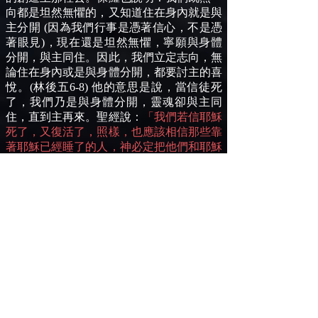
向都是坦然無懼的，又知道住在身內就是與
主分開 (因為我們行事是憑著信心，不是憑
著眼見)，現在還是坦然無懼，寧願與身體
分開，與主同住。因此，我們立定志向，無
論住在身內或是與身體分開，都要討主的喜
悅。(林後五6-8) 他的意思是說，當信徒死
了，我們乃是與身體分開，靈魂卻與主同
住，直到主再來。聖經說：
「我們若信耶穌
死了，又復活了，照樣，也應該相信那些靠
著耶穌已經睡了的人，神必定把他們和耶穌
一同帶來。」(帖前四14)
這時，他們的靈魂
就要與他們復活了的身體結合，而且這事必
定發生於那些還活著的人，他們的身體改變
之前；這樣，復活了的人就要和身體改變了
的人，一起被提到空中與主相會。
先知但以理也講到那個復活的大日子，只不
過他特別聚焦於神的選民，說：
「那時保護你同胞的偉大護衛天使米迦勒必