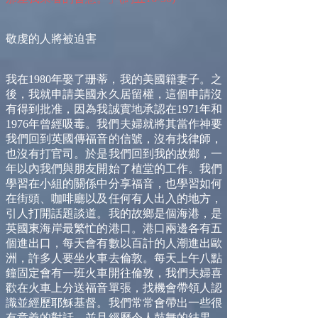
敬虔的人將被迫害
我在1980年娶了珊蒂，我的美國籍妻子。之
後，我就申請美國永久居留權，這個申請沒
有得到批准，因為我誠實地承認在1971年和
1976年曾經吸毒。我們夫婦就將其當作神要
我們回到英國傳福音的信號，沒有找律師，
也沒有打官司。於是我們回到我的故鄉，一
年以內我們與朋友開始了植堂的工作。我們
學習在小組的關係中分享福音，也學習如何
在街頭、咖啡廳以及任何有人出入的地方，
引人打開話題談道。我的故鄉是個海港，是
英國東海岸最繁忙的港口。港口兩邊各有五
個進出口，每天會有數以百計的人潮進出歐
洲，許多人要坐火車去倫敦。每天上午八點
鐘固定會有一班火車開往倫敦，我們夫婦喜
歡在火車上分送福音單張，找機會帶領人認
識並經歷耶穌基督。我們常常會帶出一些很
有意義的對話，並且經歷令人鼓舞的結果，