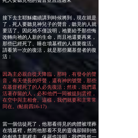
死人要聽見祂的聲音並且活過來
接下去主耶穌繼續講到時候將到，現在就是
了，死人要聽見神兒子的聲音，聽見的人就
要活了。因此祂不僅說明，祂要給予那些悔
改轉向祂的人新的生命，而且祂還要再來，
那些已經死了、睡在墳墓裡的人就要復活。
請看第一次的復活，就是那些屬基督者的復
活：
因為主必親自從天降臨，那時，有發令的聲
音，有天使長的呼聲，還有神的號聲，那些
在基督裡死了的人必先復活；然後，我們還
活著存留的人，必和他們一同被提到雲裡，
在空中與主相會。這樣，我們就要和主常常
同在。(帖前四16-17)
當一個信徒死了，他那看得見的肉體被埋葬
在墳墓裡，然而他那看不見的靈魂卻歸到他
的創造主那裡去。保羅也說明：我們既然一