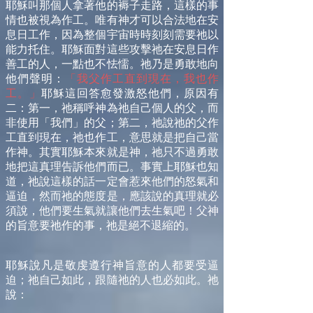
耶穌叫那個人拿著他的褥子走路，這樣的事
情也被視為作工。唯有神才可以合法地在安
息日工作，因為整個宇宙時時刻刻需要祂以
能力托住。耶穌面對這些攻擊祂在安息日作
善工的人，一點也不怯懦。祂乃是勇敢地向
他們聲明：
「我父作工直到現在，我也作
工。」
耶穌這回答愈發激怒他們，原因有
二：第一，祂稱呼神為祂自己個人的父，而
非使用「我們」的父；第二，祂說祂的父作
工直到現在，祂也作工，意思就是把自己當
作神。其實耶穌本來就是神，祂只不過勇敢
地把這真理告訴他們而已。事實上耶穌也知
道，祂說這樣的話一定會惹來他們的怒氣和
逼迫，然而祂的態度是，應該說的真理就必
須說，他們要生氣就讓他們去生氣吧！父神
的旨意要祂作的事，祂是絕不退縮的。
耶穌說凡是敬虔遵行神旨意的人都要受逼
迫；祂自己如此，跟隨祂的人也必如此。祂
說：