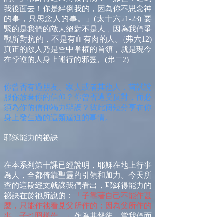
我後面去！你是絆倒我的，因為你不思念神
的事，只思念人的事。」(太十六21-23) 要
緊的是我們的敵人絕對不是人，因為我們爭
戰所對抗的，不是有血有肉的人。(弗六12)
真正的敵人乃是空中掌權的首領，就是現今
在悖逆的人身上運行的邪靈。(弗二2)
你曾否有過朋友、家人或者其他人，嘗試說
服你放棄你的信仰？你曾否遭受反對，而必
須為你的信仰竭力辯護？彼此簡短分享在你
身上發生過的這類逼迫的事情。
耶穌能力的祕訣
在本系列第十課已經說明，耶穌在地上行事
為人，全都倚靠聖靈的引領和加力。今天所
查的這段經文就讓我們看出，耶穌得能力的
祕訣在於祂所說的：
「子靠著自己不能作甚
麼，只能作祂看見父所作的；因為父所作的
事，子也照樣作。」
作為基督徒，當我們面