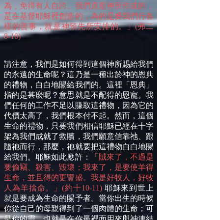
為，免得有人自誇。我們原是神所作成的，
是在基督耶穌裡創造的，為的是要我們行各
樣的善事，就是神預先所安排的。」(弗二
8-10)
請注意，我們是如何得到這個神所賜給我們
的永遠的生命呢？這乃是一種出於神的恩典
的禮物，白白地賜給我們的。這裡「恩典」
指的是甚麼呢？意思就是不配得的恩寵。我
們任何的工作不足以賺取這禮物，因為它的
代價太高了，我們根本付不起。然而，這個
生命的禮物，只要我們相信耶穌已經在十字
架為我們成就了救贖，我們願意信靠祂、跟
隨祂而行，那麼，祂就要把這禮物白白地賜
給我們。耶穌如此應許：
「賊來了，不過是
要偷竊、殺害、毀壞；我來了，是要使羊得
生命，並且得的更豐盛。我是好牧人，好牧
人為羊捨命。」(約十10-11)
耶穌來到世上
就是要成為生命的賜予者。當你出生的時候
你從自己的母親得到了一個肉體的生命；可
是你的靈，也就是在你最裡面用來與神連結