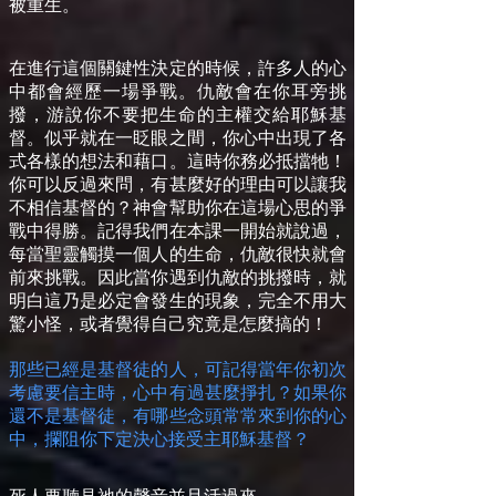
被重生。
在進行這個關鍵性決定的時候，許多人的心
中都會經歷一場爭戰。仇敵會在你耳旁挑
撥，游說你不要把生命的主權交給耶穌基
督。似乎就在一眨眼之間，你心中出現了各
式各樣的想法和藉口。這時你務必抵擋牠！
你可以反過來問，有甚麼好的理由可以讓我
不相信基督的？神會幫助你在這場心思的爭
戰中得勝。記得我們在本課一開始就說過，
每當聖靈觸摸一個人的生命，仇敵很快就會
前來挑戰。因此當你遇到仇敵的挑撥時，就
明白這乃是必定會發生的現象，完全不用大
驚小怪，或者覺得自己究竟是怎麼搞的！
那些已經是基督徒的人，可記得當年你初次
考慮要信主時，心中有過甚麼掙扎？如果你
還不是基督徒，有哪些念頭常常來到你的心
中，攔阻你下定決心接受主耶穌基督？