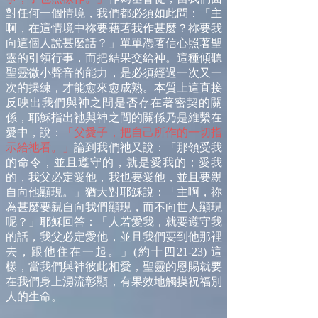
對任何一個情境，我們都必須如此問：「主
啊，在這情境中祢要藉著我作甚麼？祢要我
向這個人說甚麼話？」單單憑著信心照著聖
靈的引領行事，而把結果交給神。這種傾聽
聖靈微小聲音的能力，是必須經過一次又一
次的操練，才能愈來愈成熟。本質上這直接
反映出我們與神之間是否存在著密契的關
係，耶穌指出祂與神之間的關係乃是維繫在
愛中，說：
「父愛子，把自己所作的一切指
示給祂看。」
論到我們祂又說：「那領受我
的命令，並且遵守的，就是愛我的；愛我
的，我父必定愛他，我也要愛他，並且要親
自向他顯現。」猶大對耶穌說：「主啊，祢
為甚麼要親自向我們顯現，而不向世人顯現
呢？」耶穌回答：「人若愛我，就要遵守我
的話，我父必定愛他，並且我們要到他那裡
去，跟他住在一起。」(約十四21-23) 這
樣，當我們與神彼此相愛，聖靈的恩賜就要
在我們身上湧流彰顯，有果效地觸摸祝福別
人的生命。