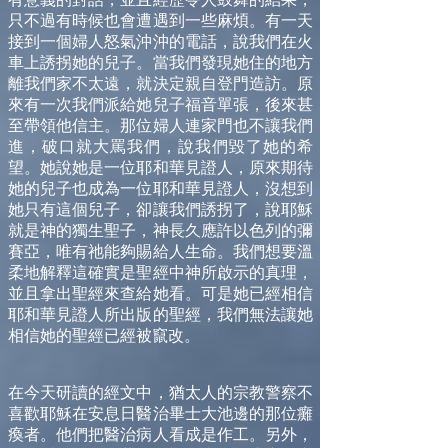
只不過有時候也會遭遇到一些麻煩。有一天
接到一個婦人怒氣沖沖的電話，說我們在火
車上誘拐她的兒子。當我們發現她住的地方
離我們家不太遠，就決定親自登門造訪。原
來有一次我們派給她兒子福音單張，後來甚
至帶領他信主。那位婦人連家門也不讓我們
進，破口就大罵我們，說我們毀了她的希
望。她說她是一位耶和華見證人，原來期待
她的兒子也成為一位耶和華見證人，沒想到
她只有這個兒子，卻讓我們誘拐了，說耶穌
就是神的獨生聖子，神長久應許以色列的彌
賽亞，唯有祂能夠賜給人生命。我們想要溫
柔地解釋這確實是聖經中神所啟示的真理，
並且拿出聖經來查給她看。可是她已經相信
耶和華見證人所出版的聖經，我們無法讓她
相信她的聖經已經被竄改。
在今天研讀的經文中，猶太人的宗教警察不
喜歡耶穌在安息日醫治畢士大池邊的那位癱
瘓者。他們把醫治病人看成是作工。另外，