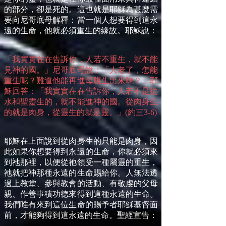
的部分，卻是死的。這也就是耶穌為甚麼需
要向尼哥底母解釋：當一個人想要得到這永
遠的生命，他就必須重生的緣故。耶穌說：
「我實實在在告訴你，人若不重生，就不能
見神的國。」尼哥底母說：「人老了，怎能
重生呢？難道他能再進母腹生出來嗎？」耶
穌回答：「我實實在在告訴你，人若不是從
水和聖靈生的，就不能進神的國。從肉身生
的就是肉身，從靈生的就是靈。」(約三3-6)
耶穌在上面說到從肉身生的只能是肉身，因
此如果你想要得到永遠的生命，你就必須來
到祂那裡，以便從祂領受一種屬靈的重生，
祂就把神那種永遠的生命賜給你。人無法透
過上教堂、參與教會的活動、有敬虔的父母
親、作善事積功德來得到這種永遠的生命。
我們唯有來到這位生命的賜予者耶穌基督面
前，才能夠得到這永遠的生命。聖經宣告：