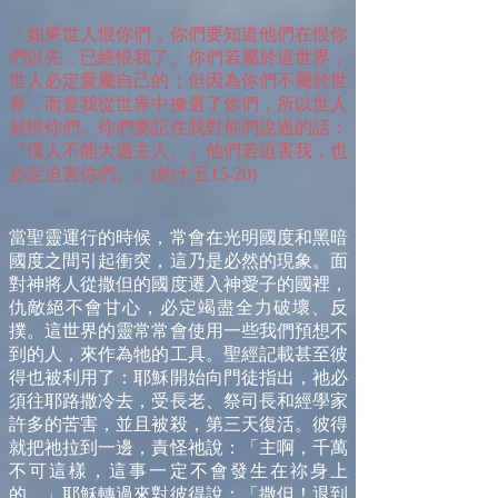
「如果世人恨你們，你們要知道他們在恨你
們以先，已經恨我了。你們若屬於這世界，
世人必定愛屬自己的；但因為你們不屬於世
界，而是我從世界中揀選了你們，所以世人
就恨你們。你們要記住我對你們說過的話：
『僕人不能大過主人。』他們若迫害我，也
必定迫害你們。」(約十五15-20)
當聖靈運行的時候，常會在光明國度和黑暗
國度之間引起衝突，這乃是必然的現象。面
對神將人從撒但的國度遷入神愛子的國裡，
仇敵絕不會甘心，必定竭盡全力破壞、反
撲。這世界的靈常常會使用一些我們預想不
到的人，來作為牠的工具。聖經記載甚至彼
得也被利用了：耶穌開始向門徒指出，祂必
須往耶路撒冷去，受長老、祭司長和經學家
許多的苦害，並且被殺，第三天復活。彼得
就把祂拉到一邊，責怪祂說：「主啊，千萬
不可這樣，這事一定不會發生在祢身上
的。」耶穌轉過來對彼得說：「撒但！退到