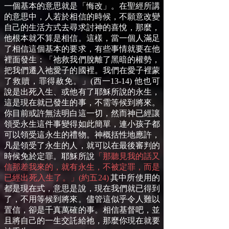
一個基本的意思就是「悔改」。在聖經所講
的意思中，人若於相信的時候，不願意改變
自己的生活方式去尋求討神的喜悅，那麼，
他根本就不算是相信。這樣，當一個人滿足
了相信這個基本的要求，有些事情就要在他
裡面發生：「祂救我們脫離了黑暗的權勢，
把我們遷入祂愛子的國裡。我們在愛子裡蒙
了救贖，罪得赦免。」(西一13-14) 他也可
說是出死入生、或他有了耶穌所說的永生，
這是現在就已發生的事，不需等候到將來。
你目前或許無法明白這一切，然而神已經讓
領受永生這件事變得如此簡單，連小孩子都
可以領受這永生的禮物。神概括性地應許，
凡是領受了永生的人，就可以在最後審判的
時候免於定罪。耶穌所說
「那聽見我的話又
信那差我來的，就有永生，不被定罪，而是
已經出死入生了。」(約五24)
其中所使用的
都是現在式，意思是說，現在我們就已得到
了，不用等候到將來。儘管這似乎令人難以
置信，卻是千真萬確的事。相信基督吧，並
且將自己的一生交託給祂，那麼你現在就要