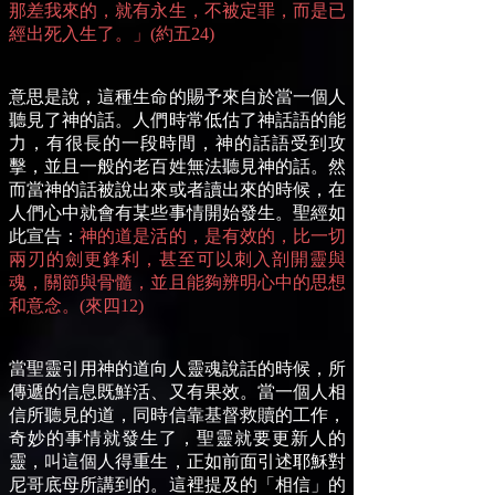
那差我來的，就有永生，不被定罪，而是已
經出死入生了。」(約五24)
意思是說，這種生命的賜予來自於當一個人
聽見了神的話。人們時常低估了神話語的能
力，有很長的一段時間，神的話語受到攻
擊，並且一般的老百姓無法聽見神的話。然
而當神的話被說出來或者讀出來的時候，在
人們心中就會有某些事情開始發生。聖經如
此宣告：
神的道是活的，是有效的，比一切
兩刃的劍更鋒利，甚至可以刺入剖開靈與
魂，關節與骨髓，並且能夠辨明心中的思想
和意念。(來四12)
當聖靈引用神的道向人靈魂說話的時候，所
傳遞的信息既鮮活、又有果效。當一個人相
信所聽見的道，同時信靠基督救贖的工作，
奇妙的事情就發生了，聖靈就要更新人的
靈，叫這個人得重生，正如前面引述耶穌對
尼哥底母所講到的。這裡提及的「相信」的