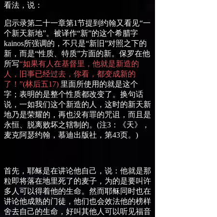
看法，说：
启示录第二十一章第
1
节提到约翰又看见“一
个新天新地”。被译作“新”的这个希腊字
kainos
所强调的，不只是“新旧”对照之下的
新，而是“性质、特质”方面的新。保罗在他
所写
“
如果有人在基督里，他就是新造的
人，旧事已经过去，你看，都变成新的
了！
”
(
林后
五
17
)
里面所使用的就是这个
字；表明的是整个性质都改变了。换句话
说，一如我们这个新造的人，这时的新天新
地乃是荣耀的，再也没有罪的咒诅，而且是
永恒、脱离败坏之辖制的。
(
注
3
：《天》，
麦克阿瑟约翰，慕迪出版社，第
43
页。
)
首先，耶稣是在讲论他自己，说：他就是那
粒即将落在地里死了的麦子，为的是要叫许
多人可以得着他的生命。然而耶稣同时也在
讲论他成熟的门徒，他们也会效法他的榜样
舍去自己的生命，好叫其他人可以听见福音