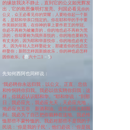
的缘故我决不静止，直到它的公义如光辉发
出，它的救恩像明灯发亮。列国必看见
你
的
公义，众王必看见你的荣耀；人要给你起一个新
名，是耶和华亲口指定的。你在耶和华的手中要
作美丽的冠冕，在你神的掌上要作君王的华冠。
你必不再称为被撇弃的，
你
的地也必不再称为荒
凉的，你却要称为我所喜悦的，你的地也要称为
有丈夫的，因为耶和华喜悦你，你的地也必有丈
夫。因为年轻人怎样娶处女，那建造你的也必怎
样娶你；新郎怎样因新娘欢乐，你的神也必怎样
(
赛
1
－
5
因你欢乐。
六
十
二
)
先知何西阿也同样说：
我必聘
你
永远归我，以公义、正直、忠信
“
和怜悯聘
你
归我。我必以信实聘
你
归我；这
样，
你
就必认识耶和华。
”
耶和华说：
“
到那
日，我必应允，我必应允天，天必应允地，
地必应允五谷、新酒和油。这些必应允耶斯
列。我必为了自己把你栽种在这地。我必怜
恤那些不蒙怜恤的。我必对那些不是我的子
民说：‘你是我的子民’，他们必说：‘你是我