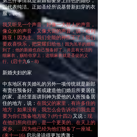
第三件事情就是新娘都要穿上白色的婚纱，
以代表纯洁。正如圣经所说基督新妇穿的衣
服，说：
我又听见一个声音，好像一大群人的声音，
像众水的声音，又像大雷的声音，说：哈利
路亚！因为主、我们全能的神作王了！我们
要欢喜快乐，把荣耀归给
他
！因为羔羊的婚期
到了；
他
的新娘也自己预备好了。并且有光洁的
细麻衣，赐给你穿上；这细麻衣就是圣徒的义
(
启十九
6
－
8
)
行。
新婚夫妇的家
中东地区有关婚礼的另外一项传统就是新郎
有责任预备好、甚或建造他们婚后所要居住
的家。圣经里面讲到神为爱他的人所预备居
住的地方，说：
在我父的家里，有许多住的
地方；如果没有，我怎么会告诉你们我去是
要为你们预备地方呢？
(
约十
四
2
)
又说：
现
在他们所向往的，是一个更美的、在天上的
家乡。…因为
他
已经为他们预备了一座城。
(
来
十
一
16
)
启示录说得更加透澈：