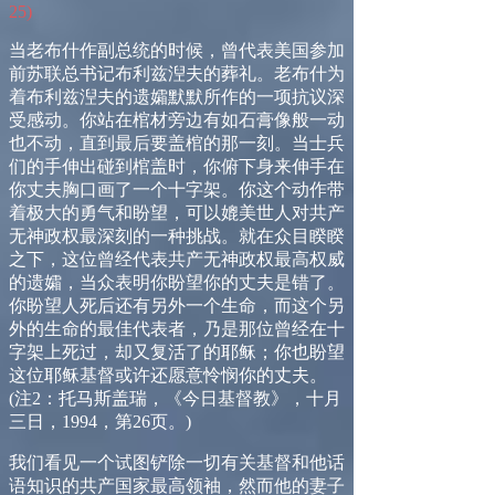
25
)
当老布什作副总统的时候，曾代表美国参加
前苏联总书记布利兹湼夫的葬礼。老布什为
着布利兹湼夫的遗孀默默所作的一项抗议深
受感动。你站在棺材旁边有如石膏像般一动
也不动，直到最后要盖棺的那一刻。当士兵
们的手伸出碰到棺盖时，你俯下身来伸手在
你丈夫胸口画了一个十字架。你这个动作带
着极大的勇气和盼望，可以媲美世人对共产
无神政权最深刻的一种挑战。就在众目睽睽
之下，这位曾经代表共产无神政权最高权威
的遗孀，当众表明你盼望你的丈夫是错了。
你盼望人死后还有另外一个生命，而这个另
外的生命的最佳代表者，乃是那位曾经在十
字架上死过，却又复活了的耶稣；你也盼望
这位耶稣基督或许还愿意怜悯你的丈夫。
(
注
2
：托马斯盖瑞，《今日基督教》，十月
三日，
1994
，第
26
页。
)
我们看见一个试图铲除一切有关基督和他话
语知识的共产国家最高领袖，然而他的妻子