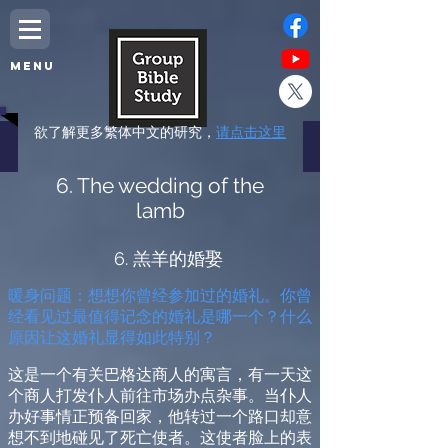
MENU
欲了解更多繁体中文的研究，
请点击这里
6. The wedding of the
lamb
6. 羔羊的婚娶
暖身问题：想想你曾经参加过的婚礼。你曾
经看见过最值得记念的婚礼是哪一个？什么
原因让这婚礼显得如此特别？
这是一个有关巴格达商人的寓言，有一天这
个商人打发仆人前往市场办点杂事。当仆人
办好事情正预备回家，他转过一个路口却意
想不到地碰见了死亡使者。这使者脸上的表