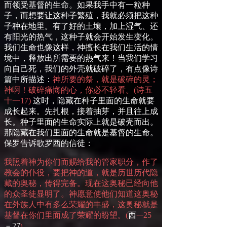
而领受基督的生命。如果我手中有一粒种
子，而想要让这种子繁殖，我就必须把这种
子种在地里。有了好的土壤，加上湿气、还
有阳光的热气，这种子就会开始发生变化。
我们生命也像这样，神擅长在我们生活的情
境中，释放出所需要的热气来！当我们学习
向自己死，我们的外壳就破碎了，有点像诗
篇中所描述：
神所要的祭，就是破碎的灵；
神啊！破碎痛悔的心，你必不轻看。
(
诗五
十
一
17
)
这时，隐藏在种子里面的生命就要
成长起来。先扎根，接着抽芽，并且往上成
长。种子里面的生命实际上就是破壳而出。
那隐藏在我们里面的生命就是基督的生命。
保罗告诉歌罗西的信徒：
我照着神为你们而赐给我的管家职分，作了
教会的仆役，要把神的道，就是历世历代隐
藏的奥秘，传得完备。现在这奥秘已经向
他
的众圣徒显明了。神愿意使他们知道这奥秘
在外族人中有多么荣耀的丰盛，这奥秘就是
基督在你们里面成了荣耀的盼望。
(
西
25
一
－
27
)