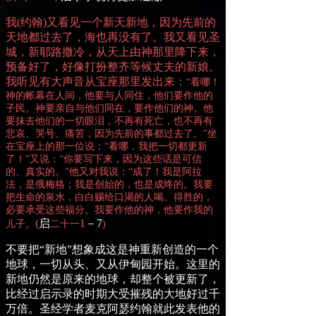
我
(
约翰
)
又看见一个新天新地，因为先前的
天地都过去了，海也再没有了。我又看见圣
城，新耶路撒冷，从天上由神那里降下来，
预备好了，好像打扮整齐等候丈夫的新娘。
我听见有大声音从宝座那里发出来：
“
看哪！
神的帐幕在人间，
他
要与人同住，他们要作
他
的
子民。神要亲自与他们同在，要作他们的神。
他
要抹去他们的一切眼泪，不再有死亡，也不再有
悲哀、哭号、痛苦，因为先前的事都过去了。
”
坐
在宝座上的那一位说：
“
看哪，我把一切都更新
了！
”
又说：
“
你要写下来，因为这些话是可信
的、真实的。
”
他
又对我说：
“
成了！我是阿拉
法，是俄梅格；我是创始的，也是成终的。我要
把生命的泉水，白白赐给口渴的人喝。得胜的，
必要承受这些福分。我要作他的神，他要作我的
(
启
1
－
7
儿子。
二
十
一
)
不要把“新地”想象成这是神重新创造的一个
地球，一切从头、又从伊甸园开始。这里的
新地仍然是原来的地球，却整个被更新了，
比经过启示录的时期大受摧残的大地好过千
万倍。圣经学者麦克阿瑟约翰就此发表他的