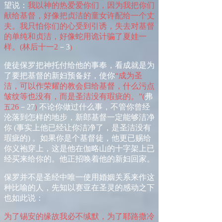
望说：
我以神的热爱爱你们，因为我把你们
献给基督，好像把贞洁的童女许配给一个丈
夫。我只怕你们的心受到引诱，失去对基督
的单纯和贞洁，好像蛇用诡计骗了夏娃一
样。
(
林后十
一
2
－
3
)
使徒保罗把神托付给他的事奉，看成就是为
了要把基督的新妇预备好，使你
“
成为圣
洁，可以作荣耀的教会归给基督，什么污点
皱纹等也没有，而是圣洁没有瑕疵的。
”
(
弗
26
－
27
不论你做过什么事，不管你曾经
五
)
沦落到怎样的地步，新郎基督一定能够洁净
你
(
事实上他已经让你洁净了，是圣洁没有
瑕疵的
)
。如果你是个基督徒，他更已赐给
你义袍穿上，这是他在伽略山的十字架上已
经买来给你的。他正招唤着他的新妇回家。
保罗并不是圣经中唯一使用婚姻关系来作这
种比喻的人，先知以赛亚在圣灵的感动之下
也如此说：
为了锡安的缘故我必不缄默，为了耶路撒冷