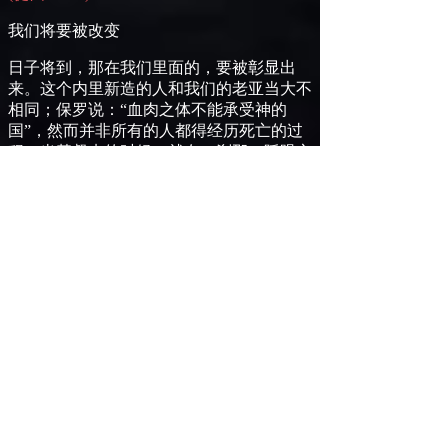
我们将要被改变
日子将到，那在我们里面的，要被彰显出
来。这个内里新造的人和我们的老亚当大不
相同；保罗说：“血肉之体不能承受神的
国”，然而并非所有的人都得经历死亡的过
程，当基督来的时候，就在一剎那、眨眼之
间，这必朽坏的必要改变而穿上不朽坏的身
体。圣经另外还解释：
但我们是天上的公民，切望救主，就是主耶
稣基督，从天上降临；
他
要运用那使万有归服
自己的大能，改变我们这卑贱的身体，和
他
荣耀
(
腓
20
－
21
的身体相似。
三
)
译成“改变”的字在原文中所使用的希腊字是
Metaschēmatizō
。这个字是由
Meta(
场所或情
况的变化
)
和
schēma(
形状或外形
)
这两个字
建构而成。因此，这里“改变”的意思就是：
改变某个东西的外形或者其外貌，赋予新的
形象。
(
注
2
：《关键词研读用的圣经》