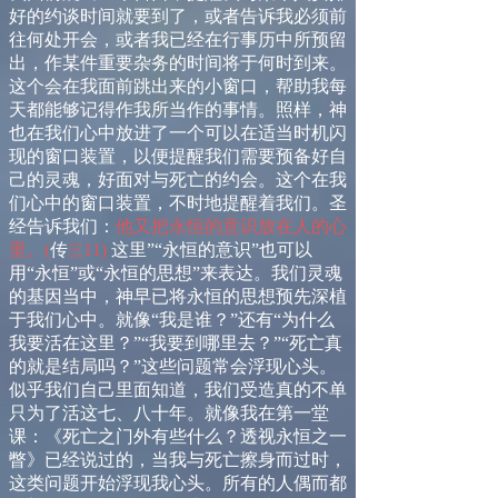
好的约谈时间就要到了，或者告诉我必须前
往何处开会，或者我已经在行事历中所预留
出，作某件重要杂务的时间将于何时到来。
这个会在我面前跳出来的小窗口，帮助我每
天都能够记得作我所当作的事情。照样，神
也在我们心中放进了一个可以在适当时机闪
现的窗口装置，以便提醒我们需要预备好自
己的灵魂，好面对与死亡的约会。这个在我
们心中的窗口装置，不时地提醒着我们。圣
经告诉我们：
他
又把永恒的意识放在人的心
里。
(
传
11
)
这里”“永恒的意识”也可以
三
用“永恒”或“永恒的思想”来表达。我们灵魂
的基因当中，神早已将永恒的思想预先深植
于我们心中。就像“我是谁？”还有“为什么
我要活在这里？”“我要到哪里去？”“死亡真
的就是结局吗？”这些问题常会浮现心头。
似乎我们自己里面知道，我们受造真的不单
只为了活这七、八十年。就像我在第一堂
课：《死亡之门外有些什么？透视永恒之一
瞥》已经说过的，当我与死亡擦身而过时，
这类问题开始浮现我心头。所有的人偶而都