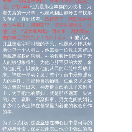
里来；到我这里来的，在末日我要使他复
活。
(
约
六
44
)
他乃是那位羊群的大牧者，为
着失落的一只羊，他愿意翻山越岭去寻找那
失落的，直到找着。
既找着了，就欢欢喜喜
地放在肩上，回到家里，请朋友邻舍来，对
他们说：
“
请大家和我一同欢乐，因为我失
去的羊已经找到了！
”
(
路十
五
4
－
6
他认识
)
并且按名字呼叫他的子民。他愿意不惮其烦
地让每一个人明白，他需要一位救主来帮助
他脱离罪权的辖制。神的救赎计划动用了无
人能够想象得到、为他心肝宝贝的大爱，来
为他们死，以便将他们从罪的牢笼中释放出
来。神这一举动引发了整个宇宙中最坚强有
力的事件，把那种自我牺牲、仁至义尽之爱
的力量彰显出来。神差遣自己的儿子来到世
上，为了把他的新妇，就是那些远离、失迷
的儿女，赢取、召聚归家。男女之间的婚礼
多少可以表达神在基督里为着他的教会所作
的事。
为了示范我们这些圣徒在神心目中是何等的
特别与珍贵，保罗如此表白他心中强烈的渴