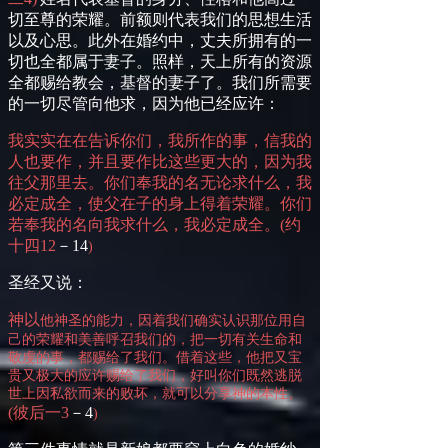
切至尊的荣耀。前额则代表我们的思想生活
以及心思。此外在婚约中，丈夫所拥有的一
切也全都属于妻子。照样，天上所有的资源
全都赐给教会，基督的妻子了。我们所需要
的一切尽管向他求，因为他已经应许：
我实实在在告诉你们，我所作的事，信我的
人也要作，并且要作比这些更大的，因为我
往父那里去。你们奉我的名无论求什么，我
必定成全，使父在子的身上得着荣耀。你们
若奉我的名向我求什么，我必定成全。
(
约
十
四
12
－
14
)
圣经又说：
神以
他
神圣的能力，因着我们确实认识那位用自
己的荣耀和美善呼召我们的，把一切有关生命和
敬虔的事，都赐给了我们。借着这些，
他
把又宝
贵又极大的应许赐给了我们，好叫你们既然逃脱
世上因私欲而来的败坏，就可以分享神的本性。
(
彼后
一
3
－
4
)