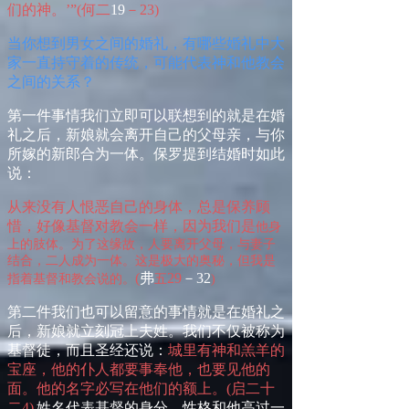
们的神。’
”
(
何二
19
－
23
)
当你想到男女之间的婚礼，有哪些婚礼中大
家一直持守着的传统，可能代表神和他教会
之间的关系？
第一件事情我们立即可以联想到的就是在婚
礼之后，新娘就会离开自己的父母亲，与你
所嫁的新郎合为一体。保罗提到结婚时如此
说：
从来没有人恨恶自己的身体，总是保养顾
惜，好像基督对教会一样，因为我们是
他
身
上的肢体。为了这缘故，人要离开父母，与妻子
结合，二人成为一体。这是极大的奥秘，但我是
(
弗
29
－
32
指着基督和教会说的。
五
)
第二件我们也可以留意的事情就是在婚礼之
后，新娘就立刻冠上夫姓。我们不仅被称为
基督徒，而且圣经还说：
城里有神和羔羊的
宝座，
他
的仆人都要事奉
他
，也要见
他
的
面。
他
的名字必写在他们的额上。
(
启
二
十
二
4
)
姓名代表基督的身分、性格和他高过一