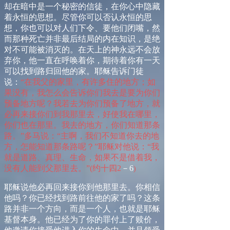
却在暗中是一个秘密的信徒，在你心中隐藏
着永恒的思想。尽管你可以否认永恒的思
想，你也可以对人们下令、要他们闭嘴，然
而那种死亡并非最后结局的内在知识，是绝
对不可能被消灭的。在天上的神永远不会放
弃你，他一直在呼唤着你，期待着你有一天
可以找到路归回他的家。耶稣告诉门徒
说：
“
在我父的家里，有许多住的地方；如
果没有，我怎么会告诉你们我去是要为你们
预备地方呢？我若去为你们预备了地方，就
必再来接你们到我那里去，好使我在哪里，
你们也在那里。我去的地方，你们知道那条
路。
”
多马说：
“
主啊，我们不知道你去的地
方，怎能知道那条路呢？
”
耶稣对他说：
“
我
就是道路、真理、生命，如果不是借着我，
没有人能到父那里去。
”
(
约十
四
2
－
6
)
耶稣说他必再回来接你到他那里去。你相信
他吗？你已经找到路前往他的家了吗？这条
路并非一个方向，而是一个人，也就是耶稣
基督本身。他已经为了你的罪付上了赎价，