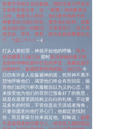
扮整齐等候丈夫的新娘。我听见有大声音从
宝座那里发出来，说：
“
看哪！神的帐幕在
人间，
他
要与人同住，他们要作
他
的子民。
神要亲自与他们同在，要作他们的神。
他
要
抹去他们的一切眼泪，不再有死亡，也不再
有悲哀、哭号、痛苦，因为先前的事都过去
了。
”
(
启
二
十
一
2
－
4
)
打从人类犯罪，神就开始他的呼唤：
亚当，
你在哪里？
(
创
三
9
)
那时
亚当和他的妻子听
见耶和华神在园中行走的声音，就藏在园子
的树林中，躲避耶和华神的面。
(
创
三
8
)
今
日仍有许多人在躲避神的面，然而神不离不
憩地呼唤他们，渴望他们终会有所回应，抛
弃他们如同污秽衣服般自以为义的心态，前
来接受他为他们的罪所已预备好了的救恩，
就是在基督里因信称义白白的礼物。不论要
花多长的时间，不管你是在天涯或者海角，
只要你愿意向他打开心门，他都定意找到
你，而且要吸引你来就近他。耶稣说：
如果
不是差我来的父吸引人，就没有人能到我这