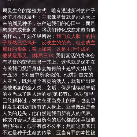
属灵生命的繁殖方式，唯有透过所种的种子
死了才得以展开；主耶稣基督就是那从天上
来的属灵种子，被种进我们的心田中；而且
愈来愈成长起来，将我们转化成愈来愈有他
的样式，正如圣经所说：
我们众人脸上的帕
子既然已经揭开，反映主的荣光，就变成主
那样的形象，荣上加荣。这是主所作成的，
他
就是那灵。
(
林后
三
18
)
我们复活的身体会
有基督的荣光憩息于其上。这也就是保罗在
有关我们复活身体会如何的主题经文
(
林前
十五
35
－
58)
当中所谈论的。他讲到首先的
人亚当，既然是个有灵的活人，就蕃延出带
着他形象的全人类。之后，保罗继续说末后
的亚当成了叫人活的灵
(
第
45
节
)
。保罗较早
已经解释过，发生在亚当身上的事，也会照
样发生在我们所有的人身上。亚当既然是全
人类的起头，他自然是我们所有人的代表。
你或许会认为亚当所有的后代都必须承担他
所犯的罪，似乎有点不公平；然而这其实只
不过是种子生命的传承，亚当有罪的本性被