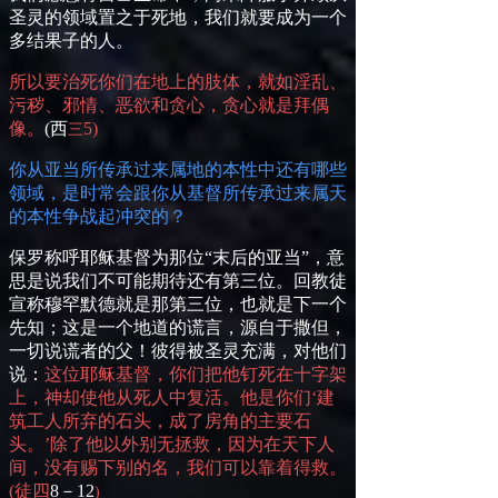
圣灵的领域置之于死地，我们就要成为一个
多结果子的人。
所以要治死你们在地上的肢体，就如淫乱、
污秽、邪情、恶欲和贪心，贪心就是拜偶
像。
(
西
5
)
三
你从亚当所传承过来属地的本性中还有哪些
领域，是时常会跟你从基督所传承过来属天
的本性争战起冲突的？
保罗称呼耶稣基督为那位“末后的亚当”，意
思是说我们不可能期待还有第三位。回教徒
宣称穆罕默德就是那第三位，也就是下一个
先知；这是一个地道的谎言，源自于撒但，
一切说谎者的父！彼得被圣灵充满，对他们
说：
这位耶稣基督，你们把
他
钉死在十字架
上，神却使
他
从死人中复活。
他
是你们‘建
筑工人所弃的石头，成了房角的主要石
头。’除了
他
以外别无拯救，因为在天下人
间，没有赐下别的名，我们可以靠着得救。
(
徒四
8
－
12
)