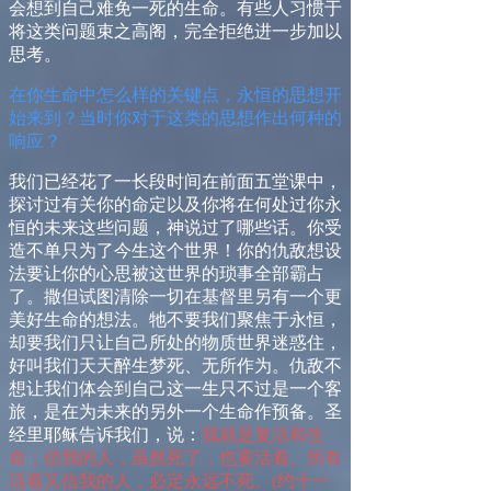
会想到自己难免一死的生命。有些人习惯于
将这类问题束之高阁，完全拒绝进一步加以
思考。
在你生命中怎么样的关键点，永恒的思想开
始来到？当时你对于这类的思想作出何种的
响应？
我们已经花了一长段时间在前面五堂课中，
探讨过有关你的命定以及你将在何处过你永
恒的未来这些问题，神说过了哪些话。你受
造不单只为了今生这个世界！你的仇敌想设
法要让你的心思被这世界的琐事全部霸占
了。撒但试图清除一切在基督里另有一个更
美好生命的想法。牠不要我们聚焦于永恒，
却要我们只让自己所处的物质世界迷惑住，
好叫我们天天醉生梦死、无所作为。仇敌不
想让我们体会到自己这一生只不过是一个客
旅，是在为未来的另外一个生命作预备。圣
经里耶稣告诉我们，说：
我就是复活和生
命；信我的人，虽然死了，也要活着。所有
活着又信我的人，必定永远不死。
(
约十
一