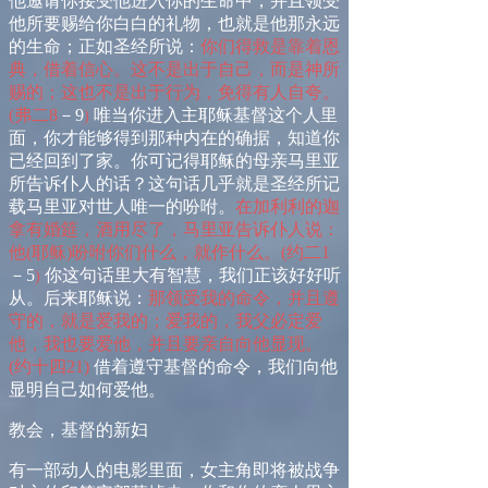
他邀请你接受他进入你的生命中，并且领受
他所要赐给你白白的礼物，也就是他那永远
的生命；正如圣经所说：
你们得救是靠着恩
典，借着信心。这不是出于自己，而是神所
赐的；这也不是出于行为，免得有人自夸。
(
弗
二
8
－
9
唯当你进入主耶稣基督这个人里
)
面，你才能够得到那种内在的确据，知道你
已经回到了家。你可记得耶稣的母亲马里亚
所告诉仆人的话？这句话几乎就是圣经所记
载马里亚对世人唯一的吩咐。
在加利利的迦
拿有婚筵，酒用尽了，马里亚告诉仆人说：
他
(
耶稣
)
吩咐你们什么，就作什么。
(
约
二
1
－
5
你这句话里大有智慧，我们正该好好听
)
从。后来耶稣说：
那领受我的命令，并且遵
守的，就是爱我的；爱我的，我父必定爱
他，我也要爱他，并且要亲自向他显现。
(
约十
四
21
)
借着遵守基督的命令，我们向他
显明自己如何爱他。
教会，基督的新妇
有一部动人的电影里面，女主角即将被战争