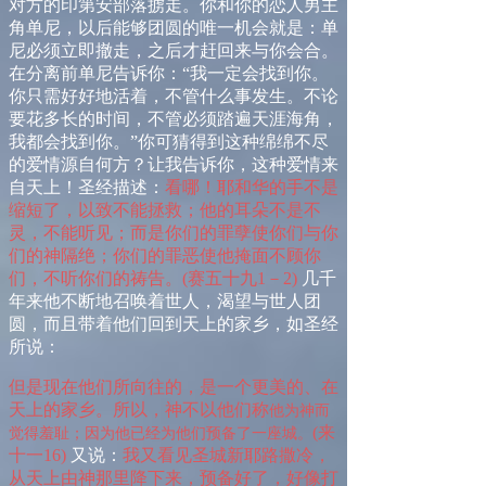
对方的印第安部落掳走。你和你的恋人男主
角单尼，以后能够团圆的唯一机会就是：单
尼必须立即撤走，之后才赶回来与你会合。
在分离前单尼告诉你：“我一定会找到你。
你只需好好地活着，不管什么事发生。不论
要花多长的时间，不管必须踏遍天涯海角，
我都会找到你。”你可猜得到这种绵绵不尽
的爱情源自何方？让我告诉你，这种爱情来
自天上！圣经描述：
看哪！耶和华的手不是
缩短了，以致不能拯救；
他
的耳朵不是不
灵，不能听见；而是你们的罪孽使你们与你
们的神隔绝；你们的罪恶使
他
掩面不顾你
们，不听你们的祷告。
(
赛
五
十九
1
－
2
)
几千
年来他不断地召唤着世人，渴望与世人团
圆，而且带着他们回到天上的家乡，如圣经
所说：
但是现在他们所向往的，是一个更美的、在
天上的家乡。所以，神不以他们称
他
为神而
(
来
觉得羞耻；因为
他
已经为他们预备了一座城。
十
一
16
)
又说：
我又看见圣城新耶路撒冷，
从天上由神那里降下来，预备好了，好像打