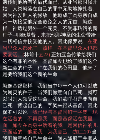
遗传到他所有的后代而已。从亚当那时候开
始，人类就落在自己的罪中无助地挣扎着。
因为神爱世人的缘故，他道成了肉身亲自成
为一切接受他完全赦免之人的元首。就这
样，神透过另外一个完美、不受罪玷污的新
种子─耶稣基督，来把他那神圣的生命带给
一切相信并接受他的人。因此保罗说：
在亚
当里众人都死了，照样，在基督里众人也都
要复活。
(
林前十
22
)
正如亚当传承给我们
五
这个有罪的本性，基督如今也给了我们这个
新生命的种子，种在我们的心田里。他来了
是要给我们这个新的生命！
就像基督那样，我们当中每一个人也可以成
为属灵的种子，当我们愿意向自己死，就可
以叫别人领受这生命。我们蒙呼召是要向自
己死，背起自己的十字架来跟从基督。因此
保罗可以说：
我已经与基督同钉十字架；现
在活着的，不再是我，而是基督活在我里
面；如今在肉身中活着的我，是因信神的儿
子而活的；
他
爱我，为我舍己。
(
加
二
20
)
当
我们愿意将自己生命中，尚未降服于并顺从