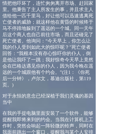
情把他吓坏了，连忙匆匆离开市场、赶回家
里。他秉告了主人所发生的事，并且求主人
借给他一匹千里马，好让他可以迅速逃离死
亡使者的威胁；就这样他在黄昏的时候终于
马不停蹄地躲到了遥远的一个城。同一天午
后这个商人也自己前往市场，而且还碰见了
死亡使者。他询问：“今天早上，你怎么让
我的仆人受到如此大的惊吓呢？”死亡使者
回答：“我根本没有存心惊吓你的仆人，倒
是他让我吓了一跳；我好惊奇今天早上竟然
会在巴格达遇见你的仆人，因为我今晚在遥
远的一个城跟他有个约会。”
(
注
1
：《你死
后一分钟》，卢尔文，慕迪出版社，第
119
页。
)
对于永恒的意念已经深植于我们灵魂的基因
当中
在我的手提电脑里面安装了一个软件，能够
提醒我即将来到的约会。当我在计算机上工
作时，突然会响起一阵轻微的铃声，同时在
我面前跳出一个窗口，提醒我与某个人安排