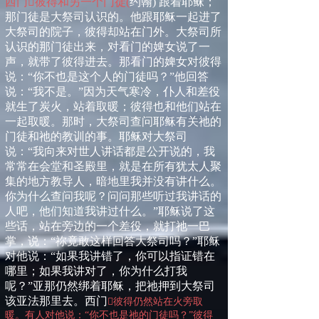
西门

彼得和另一个门徒
(
约翰
)
跟着耶稣；
那门徒是大祭司认识的。他跟耶稣一起进了
大祭司的院子，彼得却站在门外。大祭司所
认识的那门徒出来，对看门的婢女说了一
声，就带了彼得进去。那看门的婢女对彼得
说：“你不也是这个人的门徒吗？”他回答
说：“我不是。”因为天气寒冷，仆人和差役
就生了炭火，站着取暖；彼得也和他们站在
一起取暖。那时，大祭司查问耶稣有关祂的
门徒和祂的教训的事。耶稣对大祭司
说：“我向来对世人讲话都是公开说的，我
常常在会堂和圣殿里，就是在所有犹太人聚
集的地方教导人，暗地里我并没有讲什么。
你为什么查问我呢？问问那些听过我讲话的
人吧，他们知道我讲过什么。”耶稣说了这
些话，站在旁边的一个差役，就打祂一巴
掌，说：“祢竟敢这样回答大祭司吗？”耶稣
对他说：“如果我讲错了，你可以指证错在
哪里；如果我讲对了，你为什么打我
呢？”亚那仍然绑着耶稣，把祂押到大祭司
该亚法那里去。西门

彼得仍然站在火旁取
暖。有人对他说：“你不也是祂的门徒吗？”彼得