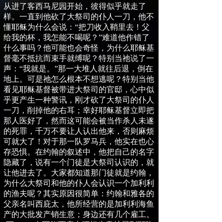
从进了客西马尼园开始，彼得似乎就走了
样。一直到他砍了大祭司的仆人一刀，他不
懂耶稣为什么会说：
“
把刀收入鞘里去！父
给我的杯，我怎能不喝呢？
”
难道他作错了
什么事吗？他可能也会奇怪，为什么耶稣基
督毫不抵抗而束手就缚呢？特别当祂说了一
声：
“
我就是。
”
那一大堆人就往后退，倒在
地上。可是祂怎么根本不想逃呢？特别当他
看见耶稣基督被带进大祭司的官邸，心中似
乎更产生一种警讯，刚才砍了大祭司的仆人
一刀，削掉他的右耳；幸好耶稣基督
立即把
那人医好了，然而这可能会被当作杀人未遂
的死罪，千万不要让人认出他来，否则麻烦
可就大了！对于那一队罗马兵，他实在也心
存恐惧。在约翰的叙述中，他把自己的名字
隐藏了，说
有一个门徒是大祭司认识的，就
让他进去了。
大家都知道那门徒就是约翰，
为什么大祭司和他的仆人会认识一个加利利
的渔夫呢？其实原因很简单：约翰和雅各的
父亲名叫西庇太，他所经营的是加利利海鱼
产的大批发产销生意；身边还有几个雇工。