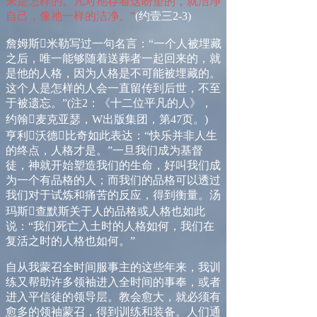
来是怎样的。凡对祂存着这盼望的，就洁净
自己，像祂一样的洁净。”
(
约壹三
2-3)
詹姆斯

米勒写过一句名言：
“
一个人被埋藏
之后，唯一能够随着送葬者一起回来的，就
是他的人格，因为人格是不可能被埋藏的。
这个人是怎样的人会一直留传到后世，不至
于被遗忘。
”
(
注
2
：《十二位平凡的人》，
约翰

麦克亚瑟，
W
出版集团，第
47
页。
)
亨利

沃德

比奇
如此表达：
“快乐
并非人生
的终点，人格才是。
”
一旦我们成为基督
徒，神就开始塑造我们的生命，好叫我们成
为一个有品格的人；而我们的品格可以透过
我们对于试炼和痛苦的反应，得到衡量。
汤
玛斯

查默斯
关于人的品格或人格也如此
说：
“
我们死亡入土时的人格如何，我们在
复活之时的人格也如何。
”
自从我蒙召全时间服事主的这些年来，我训
练又帮助许多领袖进入全时间的事奉，或者
进入平信徒的领导层。教会愈大，就必须有
愈多的领袖蒙召，得到训练和装备。人们通