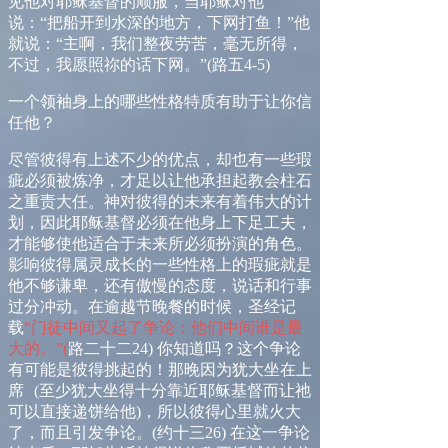
见他对耶稣基督的顺服，当耶稣对
他
说：
“
把船开到水深的地方，下网打鱼！
”
他
就说：
“
主啊，我们整夜劳苦，毫无所得，
不过，我愿照祢的话下网。
”
(
路五
4-5
)
一
个领袖身上的哪些性格特质有助于让你信
任他？
尽管彼得有上述不少的优点，却也有一些瑕
疵必须被炼净，才足以让他承担起教会柱石
之重责大任。神
对
彼得的未来有着伟大的计
划，因此耶稣基督必须在他身上下足工夫，
才能够使他适合于未来所必须扮演的角色。
影响彼得属灵成长的一些性格上的瑕疵就是
他不够谦卑，还有傲慢的态度，说话和行事
过分冲动。在逾越节晚餐的时候，圣经记
载
“门徒中间又起了争论：他们中间谁是最
大的。”
(
路二十二
24)
你知道吗？这个争论
有可能是彼得挑起的！那晚因为犹大坐在上
席
(
至少犹大坐得十分靠近耶稣基督而让祂
可以直接递饼给他
)
，所以彼得心里就火大
了，而且引发争论。
(
约十三
26)
在这一争论