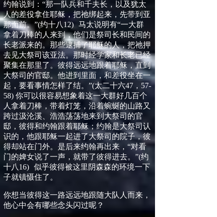
约翰说到：
“
那一队兵和千夫长，以及犹太
人的差役拿住耶稣，把祂绑起来，先带到亚
那面前。
”
(
约十八
12
)
马太说明有
“
一大群
拿着刀棒的人来到，他们是祭司长和民间的
长老派来的。那些逮捕了耶稣的人，把祂押
去见大祭司该亚法。那时经学家和长老已经
聚集在那里了。彼得远远地跟着耶稣，直到
大祭司的官邸。他进到里面，和差役坐在一
起，要看事情怎样了结。
”
(
太二十六
47
，
57-
58)
你可以很容易想象着这一大群好几百个
人拿着刀棒，带着灯笼，沿着蜿蜒的山路又
跨过汲沦溪、浩浩荡荡地来到大祭司的官
邸，彼得和约翰跟着耶稣；约翰是大祭司认
识的，他跟耶稣一起进了大祭司的院子，彼
得却站在门外。是后来约翰再出来，
“
对看
门的婢女说了一声，就带了彼得进去。
”
(
约
十八
16
)
似乎彼得被这里阴森森的环境一下
子就镇慑住了。
你
想当彼得这一路远远地跟随大队人而来，
他心中会有哪些念头闪过呢？