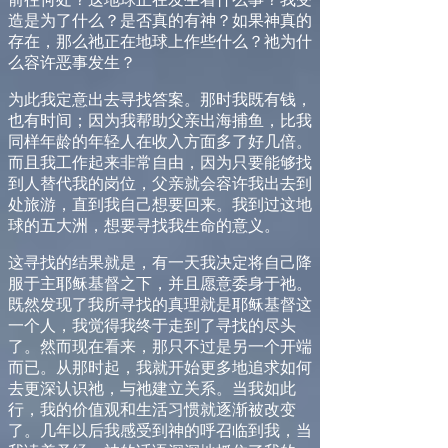
造是为了什么？是否真的有神？如果神真的
存在，那么祂正在地球上作些什么？祂为什
么容许恶事发生？
为此我定意出去寻找答案。那时我既有钱，
也有时间；因为我帮助父亲出海捕鱼，比我
同样年龄的年轻人在收入方面多了好几倍。
而且我工作起来非常自由，因为只要能够找
到人替代我的岗位，父亲就会容许我出去到
处旅游，直到我自己想要回来。我到过这地
球的五大洲，想要寻找我生命的意义。
这寻找的结果就是
，有一天我决定将自己降
服于主耶稣基督之下，并且愿意委身于祂。
既然发现了我所寻找的真理就是耶稣基督这
一个人，
我觉得我终于走到了寻找的尽头
了。然而现在看来，那只不过是另一个开端
而已。从那时起，
我就开始更多地追求如何
去更深认识祂，与祂建立关系。当我如此
行，我的价值观和生活习惯就逐渐被改变
了。几年以后我感受到神的呼召临到我，当