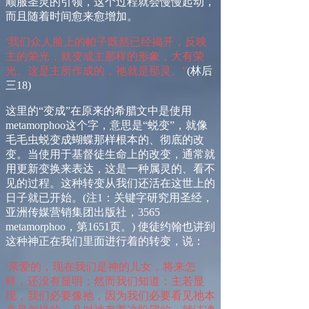
顺服圣灵的引领，这个过程就会慢慢起动，
而且随着时间愈来愈增加。
我们众人脸上的帕子既然已经揭开，反映
“
主的荣光，就变成主那样的形象，大有荣
光。这是主所作成的，祂就是那灵。”
(
林后
三
18)
这里的
“
变成
”
在原来的希腊文中是使用
metamorphoo
这个字，
意思是
“蜕变”
，
就
像
毛毛虫
蜕变
成蝴蝶那样根本的、彻底的改
变。当使用于基督徒生命上的改变，通常就
用更新变换来表达，这是一种属灵的、看不
见的过程。这种转变从我们还活在这世上的
日子就已开始。
(
注
1
：关键字研究用圣经，
亚洲传媒营销集团出版社，
3565
metamorphoo
，第
1651
页。
)
使徒约翰也讲到
这种神正在我们里面进行着的转变，说：
亲爱的，现在我们是神的儿女，将来怎
“
样，还没有显明；然而我们知道：主若显
现，我们必要像祂，因为我们必要看见祂本