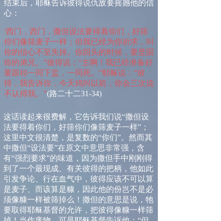
结束后，耶稣告诉
彼得说
仇敌要摇撼他的信
心
：
西门，西门，撒但设法要得着你们，好筛
“
你们像筛麦子一样；但我已经为你祈求，叫
你的信心不至失掉。你回头的时候，要坚固
你的弟兄。”彼得说：“主啊！我已经准备好
要跟祢一同下监，一同死。”耶稣说：“彼
得，我告诉你，今天鸡叫以前，你会三次说
不认得我。”
(
路二十二
31-34)
这话读起来很费解，它告诉我们说
“
撒但设
法要得着你们，好筛你们像筛麦子一样
”
；
这里中文很清楚，是复数的
“
你们
”
。然而其
中撒但
“
设法要
”
在原文中意思非常强，含
有
“
强烈要求
”
的味道，因为撒但手中刚刚得
到了一个最现成、有关彼得的把柄，他如此
引发争论、行在血气中，彼得应该不可以算
是麦子、而该算是糠，因此他的份岂不是必
须像糠一样被筛掉么！撒但的意思是说，牠
要取得耶稣基督的允许，把彼得像糠一样筛
掉！当作废物。可是耶稣基督告诉他：
“
但