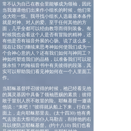
常不认为自己在教会里能够成为领袖，因此
当我邀请他们出来作小组长的时候，他们常
会大吃一惊。我寻找小组长人选最基本条件
就是对神、对人的爱。至于任何其他的方
面，几乎全都可以经由教导而得到装备。有
时候我也会看这个人是否有冒险的精神，还
有他是否有福音外展的心肠。
说了这么多，
现在让我们继续来思考神如何使我们成为一
个合神心意的人？还有我们如何与神同工？
神如何塑造我们的品格，以准备我们可以迎
接永恒？约翰福音书中有关彼得的段落，其
实可以帮助我们看见神如何在一个人里面工
作。
当耶稣基督呼召彼得的时候，祂已经看见他
的属灵基因中具备了领袖恩赐的素质；彼得
敢于冒别人所不敢冒的险。耶稣基督一邀请
他说：
“
来吧！
”
彼得就从船上下来，行在水
面上，走向耶稣那里去。
(
太十四
30)
他有勇
气去攻击大祭司的仆人马勒古，削掉他的右
耳以便防卫耶稣基督。
(
约十八
10)
我们也看