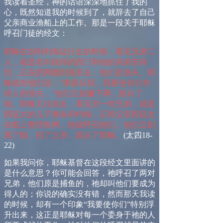
我读着圣经，神的话语深深地抓住了我的
心，既然知道我的时候到了，就辞去了自己
父亲商业渔船上的工作。
那是一段关于耶稣
呼召门徒的经文
：
耶稣在加利利海边行走的时候，看见兄弟二
人，就是名叫彼得的西门和他的弟弟安得
烈，正在把网撒到海里去；他们是渔夫。耶
稣就对他们说：“来跟从我，我要使你们作
得人的渔夫。”他们立刻撇下网，跟从了
祂。耶稣又往前走，看见另一对兄弟，就是
西庇太的儿子雅各和约翰，正和父亲西庇太
在船上整理鱼网，祂就呼召他们。他们立刻
离了船，别了父亲，跟从了耶稣。
(
太四
18-
22)
如果我问你，耶稣基督在这段经文里面讲的
是什么意思？你可能会回答，祂呼召了两对
兄弟，他们原是捕鱼的，祂却叫他们要成为
得人的；你说的确实没有错，然而那天我读
的时候，却有一个印象
“
我要使你们
”
特别浮
升出来，这正是耶稣对每一个委身于祂的人