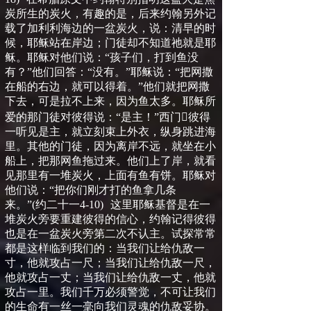
炭所生的炭火，有趣的是，后来约翰另外记
载了加利利海边的一盆炭火，说：清早的时
候，耶稣站在岸边；门徒却不知道祂就是耶
稣。耶稣对他们说：
“
孩子们，打到鱼没
有？
”
他们回答：
“
没有。
”
耶稣说：
“
把网撒
在船的右边，就可以得着。
”
他们就把网撒
下去，可是拉不上来，因为鱼太多。耶稣所
爱的那门徒对彼得说：
“
是主！
”
西门

彼得
一听见是主，就立刻束上外衣，纵身跳进海
里。其他的门徒，因为离岸不远，就坐在小
船上，把那网鱼拖过来。他们上了岸，就看
见那里有一堆炭火，上面有鱼有饼。耶稣对
他们说：
“
把你们刚才打的鱼拿几条
来。
”
(
约二十一
4-10
)
这里耶稣基督是在一
堆炭火旁要重建彼得的信心，约翰记得彼得
也是在一盆炭火旁第二次不认主。试探常常
都是这样临到我们的：当我们让给仇敌一
寸，他就攻占一尺；当我们让给仇敌一尺，
他就攻占一丈；当我们让给仇敌一丈，他就
攻占一里。我们千万必须警觉，不可让我们
的生命有一丝一毫向我们灵魂的仇敌妥协。