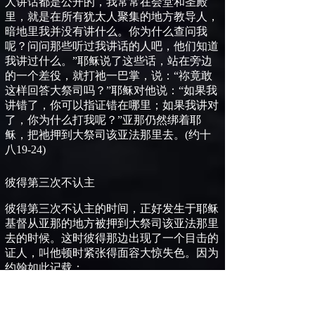
人讲话都是公开的，我常常在会堂和圣殿
里，就是在所有犹太人聚集的地方教导人，
暗地里我并没有讲什么。你为什么查问我
呢？问问那些听过我讲话的人吧，他们知道
我讲过什么。
”
耶稣说了这些话，站在旁边
的一个差役，就打祂一巴掌，说：
“
祢竟敢
这样回答大祭司吗？
”
耶稣对他说：
“
如果我
讲错了，你可以指证错在哪里；如果我讲对
了，你为什么打我呢？
”
亚那仍然绑着耶
稣，把祂押到大祭司该亚法那里去。
(
约十
八
19-24
)
彼得第三次不认主
彼得第三次不认主的时间，正好发生于耶稣
基督从亚那的地方被押到大祭司该亚法那里
去的时候。这时彼得那边出现了一个目击的
证人，叫他顿时紧张得面容大惊失色。因为
约翰如此记载：
有一个大祭司的仆人，就是彼得削掉耳朵
“
的那个人的亲戚，说：‘我不是看见你跟祂