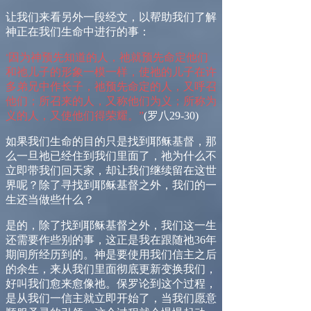
让我们来看另外一段经文，以帮助我们了解
神正在我们生命中进行的事：
因为神预先知道的人，祂就预先命定他们
“
和祂儿子的形象一模一样，使祂的儿子在许
多弟兄中作长子，祂预先命定的人，又呼召
他们；所召来的人，又称他们为义；所称为
义的人，又使他们得荣耀。”
(
罗八
29-30)
如果我们生命的目的只是找到耶稣基督，那
么一旦祂已经住到我们里面了，祂为什么不
立即
带我们回天家，却让我们继续留在这世
界呢？
除了寻找到耶稣基督之外，我们的一
生还当做些什么？
是的，除了找到耶稣基督之外，我们这一生
还需要作些别的事，这正是我在跟随祂
36
年
期间所经历到的。神是要使用我们信主之后
的余生，来从我们里面彻底更新变换我们，
好叫我们愈来愈像祂。保罗论到这个过程，
是从我们一信主就立
即开始了
，当我们愿意