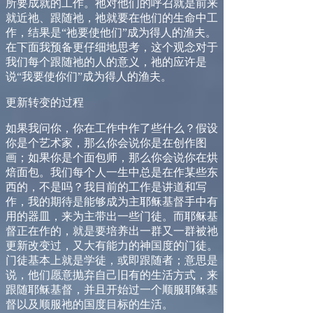
所要成就的工作。祂对他们的呼召就是前来
就近祂、跟随祂，祂就要在他们的生命中工
作，结果是
“
祂要使他们
”
成为得人的渔夫。
在下面我预备更仔细地思考，这个观念对于
我们每个跟随祂的人的意义，祂的应许是
说
“
我要使你们
”
成为得人的渔夫。
更新转变的过程
如果我问你，你在工作中作了些什么？假设
你是个艺术家，那么你会说你是在创作图
画；如果你是个面包师，那么你会说你在烘
焙面包。我们每个人一生中总是在作某些东
西的，不是吗？我目前的工作是讲道和写
作，我的期待是能够成为主耶稣基督手中有
用的器皿，来为主带出一些门徒。而耶稣基
督正在作的，就是要培养出一群又一群被祂
更新改变过，又大有能力的神国度的门徒。
门徒基本上就是学徒，或即跟随者；意思是
说，他们愿意抛弃自己旧有的生活方式，来
跟随耶稣基督，并且开始过一个顺服耶稣基
督以及顺服祂的国度目标的生活。