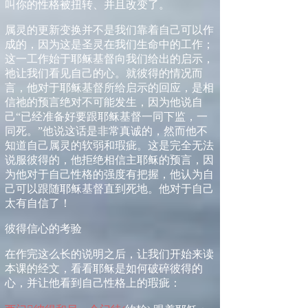
叫你的性格被扭转、并且改变了。
属灵的更新变换并不是我们靠着自己可以作
成的，因为这是圣灵在我们生命中的工作；
这一工作
始于耶稣基督向我们给出的启示，
祂让我们看见自己的心。就彼得的情况而
言
，他对于耶稣基督所给启示的回应，是相
信祂的预言绝对不可能发生，因为他说自
己
“
已经准备好要跟耶稣基督一同下监，一
同死。
”
他说这话是非常真诚的，然而他不
知道自己属灵的软弱和瑕疵。这是完全无法
说服彼得的，他拒绝相信主耶稣的预言，因
为他对于自己性格的强度有把握，他
认为自
己
可以跟随耶稣基督直到死地。他对于自己
太有自信了！
彼得信心的考验
在作完这么长的说明之后，让我们开始来读
本课的经文
，看看耶稣是如何破碎彼得的
心，并让他看到自己性格上的瑕疵
：