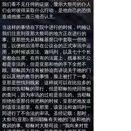
我们看不见任何的证据，显示大祭司的仆人
们会对彼得采取什么行动，是他自己的恐惧
造成他接二连三地否认主。
当这样的事情在下院中进行的时候，约翰让
我们注意到亚那大祭司的地方正在进行的
事。亚那想先从耶稣基督口中套取一些情
报，以便稍后
清早
在公议会的正式审讯中运
用
，到时候该亚法、迦玛列，以及七十个长
老都会出席
。
在所有的法庭上，残暴和不公
都是非法的，但是亚那和他的手下全然不
顾。耶稣因为没有被胁迫而讲说关于祂的门
徒以及祂的教导的事情，脸上被打了一拳。
亚那是想找到线索，这样就可以在比拉多的
面前控告耶稣的罪行，但是耶稣拒绝回答他
的查问，因为审讯的过程是非法的。当耶稣
拒绝给亚那任何把柄的时候，亚那把祂发送
到该亚法那里。在那里，该亚法和迦玛列一
同进行了不合法的审讯。
圣经记载：那时，
大祭司
(
亚那
)
查问耶稣有关祂的门徒和祂的
教训的事。耶稣对大祭司说：
“
我向来对世