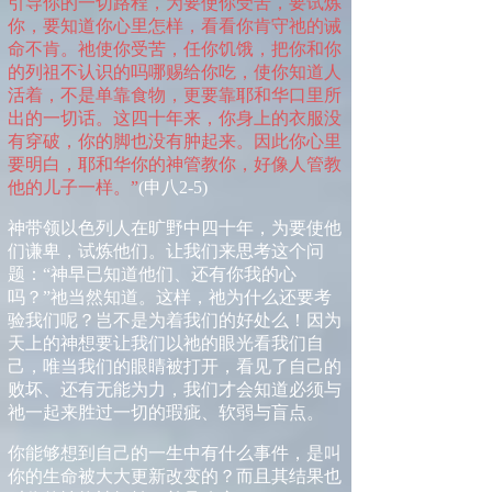
引导你的一切路程，为要使你受苦，要试炼
你，要知道你心里怎样，看看你肯守祂的诫
命不肯。祂使你受苦，任你饥饿，把你和你
的列祖不认识的吗哪赐给你吃，使你知道人
活着，不是单靠食物，更要靠耶和华口里所
出的一切话。这四十年来，你身上的衣服没
有穿破，你的脚也没有肿起来。因此你心里
要明白，耶和华你的神管教你，好像人管教
他的儿子一样。”
(
申八
2-5)
神带领以色列人在旷野中四十年，为要使他
们谦卑，试炼他们。
让我们来思考
这个问
题
：
“
神早已知道他们、还有你我的心
吗？
”
祂当然知道。这样，祂为什么还要考
验我们呢？岂不是为着我们的好处么！
因为
天上的神想要让我们以祂的眼光看我们自
己，
唯当我们的眼睛被打开，看见了自己的
败坏、还有无能为力，我们才会知道必须与
祂一起来胜过一切的瑕疵、软弱与盲点。
你
能够想到自己的一生中有什么事件，是叫
你的生命被大大更新改变的？而且其结果也