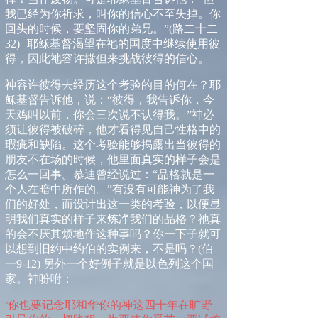
我已经为你祈求，叫你的信心不至失掉。你
回头的时候，要坚固你的弟兄。
”
(
路二十二
32
)
耶稣基督渴望在祂的国度中继续使用彼
得，因此祂容许撒但来挑战彼得的信心。
神容许彼得去经历这个考验的目的何在？耶
稣基督告诉他，说：
“
彼得，我告诉你，今
天鸡叫以前，你会三次说不认得我。
”
神必
须让彼得被破碎，他才看得见自己性格中的
瑕疵和缺陷。这个考验能够揭露出当彼得的
朋友不在场的时候，他里面真实的样子会是
怎么一回事。
慕迪
曾经说过：
“品格
就是一
个人在暗中所作的。
”
有没有可能神为了我
们的好处，而设计出这一类的考验，以便显
明我们真实的样子来炼净我们的
品格
？祂真
的会不厌其烦地作这种事吗？你一下子就可
以想到旧约中约伯的实例来，不是吗？
(
伯
一
9-12)
另外一个好例子就是以色列这个国
家。神吩咐：
你也要记念耶和华你的神这四十年在旷野
“