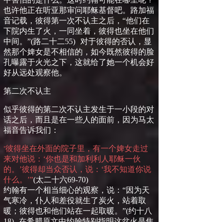
也许他正在听亚那审问耶稣基督吧。
路加福
音记载，
彼得第一次不认主之后，
“
他们在
下院内生了火，一同坐着，彼得也坐在他们
中间。
”
(
路二十二
55
)
对于彼得的否认，显
然那个婢女是不相信的，如今既然彼得的脸
孔曝露于火光之下，这就给了她一个机会好
好从远处观察他。
第二次不认主
似乎彼得的第二次不认主发生于一小段的对
话之后，而且是在一些人的面前，因为马太
福音告诉我们：
彼得坐在外面的院子里，有一个婢女走过
“
来对他说：‘你也是和加利利人耶稣一伙
的。’彼得却当众否认，说：‘我不知道你说
什么。’”
(
太二十六
69-70)
约翰有一个相当细心的观察，说：
“
因为天
气寒冷，仆人和差役就生了炭火，站着取
暖；彼得也和他们站在一起取暖。
”
(
约十八
18
)
在希腊原文中约翰特别指明这盆火是焦