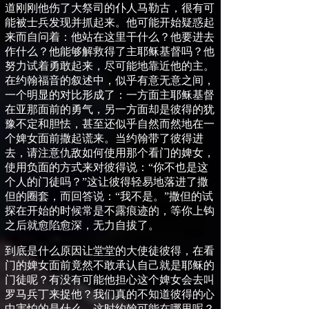
道刚刚他伤了大祭司的仆人马勒古，很有可
能被士兵发现并抓起来。
他可能开始疑惑起
来而自问着：他站在这里干什么？他要进去
作什么？他能够解救得了主耶稣基督吗？他
努力试着勇敢起来，尽可能地靠近他的主。
在约翰福音的叙述中，似乎有意无意之间，
一个明显的对比形成了：一方面主耶稣基督
在亚那面前的勇气，另一方面却是彼得的犹
豫不定和胆怯，甚至还似乎自然而然地
在一
个婢女面前
撒起谎来。当约翰带了彼得进
去，请注意仇敌如何使用那个看门的婢女，
使用负面的方式来对彼得说：
“
你不也是这
个人的门徒吗？
”这
让彼得轻易地落进了撒
但的圈套，而回答说：
“
我不是。
”
撒但的试
探在开始的时候常是不露痕迹的，等你上钩
之后就愈陷愈深，无力自拔了。
到底是什么原因让堂堂的大使徒彼得，在看
门的婢女面前竟然不敢承认自己就是耶稣的
门徒呢？有没有可能他担心这个婢女会去叫
罗马兵丁来捉他？我们真的不知道彼得的心
中害怕的是什么。这时约翰可能在哪里呢？