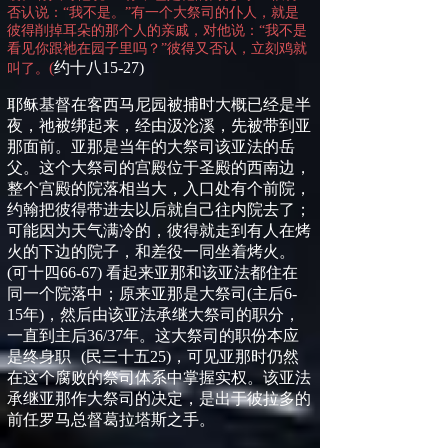
否认说：“我不是。”有一个大祭司的仆人，就是
彼得削掉耳朵的那个人的亲戚，对他说：“我不是
看见你跟祂在园子里吗？”彼得又否认，立刻鸡就
(
约十八
15-27)
叫了。
耶稣基督
在客西马尼园
被捕时大概已经是半
夜，祂被绑起来，
经由汲沦溪，
先
被
带到亚
那面前。亚那是当年的大祭司该亚法的岳
父。这个大祭司的宫殿位于圣殿的西南边，
整个宫殿的院落相当大，入口处有个前院，
约翰把彼得带进去以后就自己往内院去了；
可能因为天气满冷的，彼得就走到有人在烤
火的下边的院子，和差役一同坐着烤火。
(
可十四
66-67)
看起来亚那和该亚法都住在
同一个院落中；原来亚那是大祭司
(
主后
6-
15
年
)
，然后由该亚法承继大祭司的职分，
一直到主后
36/37
年。这大祭司的职份本应
是终身职
(
民三十五
25)
，可见亚那
时
仍然
在这个腐败的祭司体系中掌握实权。该亚法
承继亚那作大祭司的决定，是出于彼拉多的
前任罗马总督
葛拉塔斯
之手。