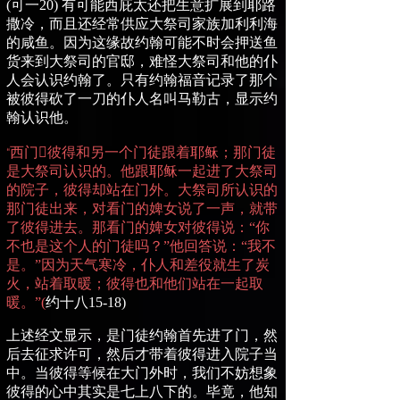
(
可一
20)
有可能西庇太还把生意扩展到耶路
撒冷，而且还经常供应大祭司家族加利利海
的咸鱼。因为这缘故约翰可能不时会押送鱼
货来到大祭司的官邸，难怪大祭司和他的仆
人会认识约翰了。只有约翰福音记录了那个
被彼得砍了一刀的仆人名叫马勒古，显示约
翰认识他。
西门

彼得和另一个门徒跟着耶稣；那门徒
“
是大祭司认识的。他跟耶稣一起进了大祭司
的院子，彼得却站在门外。大祭司所认识的
那门徒出来，对看门的婢女说了一声，就带
了彼得进去。那看门的婢女对彼得说：“你
不也是这个人的门徒吗？”他回答说：“我不
是。”因为天气寒冷，仆人和差役就生了炭
火，站着取暖；彼得也和他们站在一起取
暖。”
(
约十八
15-18)
上述经文显示，是门徒约翰首先进了门，然
后去征求许可，然后才带着彼得进入院子当
中。
当彼得等候在大门外时，我们不妨想象
彼得的心中其实是七上八下的。
毕竟，他知