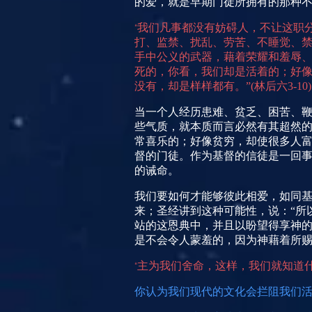
的爱，就是早期门徒所拥有的那种
我们凡事都没有妨碍人，不让这职
“
打、监禁、扰乱、劳苦、不睡觉、
手中公义的武器，藉着荣耀和羞辱
死的，你看，我们却是活着的；好
没有，却是样样都有。”
(
林后六
3-10)
当一个人经历患难、贫乏、困苦、
些气质，就本质而言必然有其超然
常喜乐的；好像贫穷，却使很多人
督的门徒。作为基督的信徒是一回
的诫命。
我们要如何才能够彼此相爱，如同
来；圣经讲到这种可能性，说：“所
站的这恩典中，并且以盼望得享神
是不会令人蒙羞的，因为神藉着所赐
主为我们舍命，这样，我们就知道
“
你
认为我们现代的文化会拦阻我们