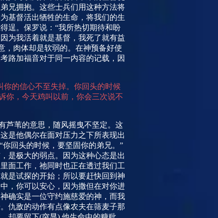
的弟兄拥抱。这些士兵们用这种方法将
要为基督活出牺牲的生命，将我们的生
得逞。保罗说：“我所热切期待和盼
。因为我活着就是基督，我死了就有益
意，肉体却是软弱的。在神预备好使
查考路加福音对于同一内容的记载，因
叫你的信心不至失掉。你回头的时候
告诉你，今天鸡叫以前，你会三次说不
”有芦苇的意思，随风摇曳不坚定。这
。这是他偶尔在面对压力之下所表现出
“你回头的时候，要坚固你的弟兄。”
伤，是极大的弱点。因为这种心态是出
们里面工作，祂同时也正在透过我们工
这就是试探的开始；所以要赶快回到神
路中，你可以安心，因为撒但在对你进
的神确实是一位守约施慈爱的神，而我
击。仇敌的动作有点像农夫在筛麦子那
命，却要留下
(
突显
)
他生命中的糠粃，