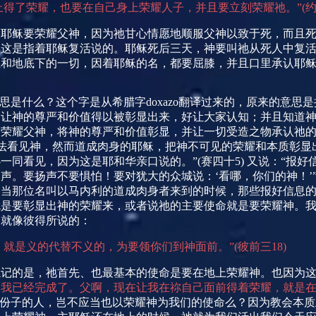
上得了荣耀，也要在自己身上荣耀人子，并且要立刻荣耀祂。”
(
架耶稣要荣耀父神，因为祂甘心情愿地顺服父神以致于死，而且
，这是指着耶稣复活说的。耶稣死后三天，神要叫祂从死人中复
上和地底下的一切，因着耶稣的名，都要屈膝，并且口里承认耶
意思是什么？这个字是从希腊字
doxazo
翻译过来的，原来的意思是
述让神的尊严和价值得以被彰显出来，好让大家认知；并且知道
荣耀父神，将神的尊严和价值彰显，并让一切受造之物承认祂的
法看见神，然而道成肉身的耶稣，把神不可见的荣耀和本质彰显
一同看见，因为这是耶和华亲口说的。”
(
赛四十
5)
又说：“报好
声。要扬声不要惧怕！要对犹大的众城说：‘看哪，你们的神！’
当那位名叫以马内利的道成肉身者来到的时候，那些报好信息的
就是要彰显出神的荣耀来，或者说祂的主要使命就是要荣耀神。
，就像彼得所说的：
，就是义的代替不义的，为要领你们到神面前。”
(
彼前三
18)
忘记的是，祂首先、也最基本的使命是要在地上荣耀神。也因为
我已经完成了。父啊，现在让我在祢自己面前得着荣耀，就是在
份子的人，岂不应当也以荣耀神为我们的使命么？因为教会本质