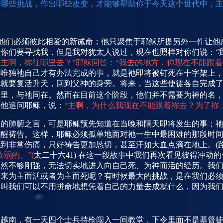
对哪些挑战，作出哪些改变，才能够帮助你于今天这个世代中，
他们必须彼此相爱的新诫命；他只聚焦于耶稣所提另外一件让他
你们要寻找我，但是我对犹太人说过，现在也照样对你们说：‘我
“主啊，祢往哪里去？”耶稣回答：“我去的地方，你现在不能跟
件唯独祂自己才有办法完成的事，就是祂即将被钉死在十字架上
祂就要复活升天，回到父神的身旁。将来，当这些使徒各自完成
里，与祂同在。然而在目前这个阶段，他们并不需要为神的名，
为他追问耶稣，说：
“主啊，为什么我现在不能跟着祢去？为了祢
意的肺腑之言，可是耶稣预先知道在当晚和隔天即将发生的事；
警醒祷告。这样，耶稣必须孤单地面对祂一生中最困难的那段时
感到非常伤痛，只好祷告更加恳切，甚至汗如大血点滴在地上。
(
软弱的。”
(
太二十六
41)
在这一段故事中我们再次看见彼得冲动的
仍然不够刚强，无法切实地进入向自己死、为神而活的经历。我
验来为主而活或者为主而死呢？有时候最大的挑战，是在我们必
，叫我们可以不用拼命地想凭着自己的力量去成就什么，因为我
个越南，有一天四个士兵持枪闯入一间教堂，下令里面不是基督