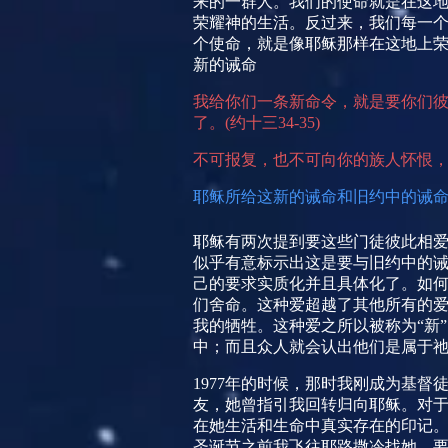
来的一群人。我们的使命就是在这
荣耀神的生活。反过来，我们每一
个使命，就是像耶稣那样在这地上
新的诫命
我给你们一条新命令，就是要你们
了。
(
约十三
34-35)
不可报复，也不可向你的族人怀恨
耶
稣所给这新的诫命和旧约中的诫
耶稣有两次提到要这些门徒彼此相
似乎有意标示出这是要与旧约中的诫
己的要求实质化并且具体化了。如
们舍命。这种爱超越了其他所有的
我的牺牲。这种爱之所以被称为“新
中；而且众人就会认出他们是属于
1977
年的时候，那时我刚成为基督
友，她曾指引我回转归向耶稣。对
在她生活和生命中真实存在的印记
圣诞节之前我飞往耶路撒冷找她，