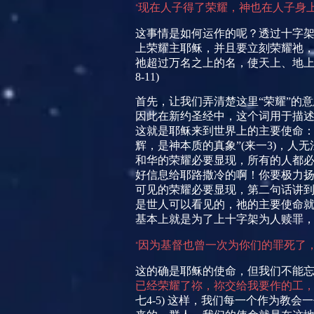
现在人子得了荣耀，神也在人子身
“
这事情是如何运作的呢？透过十字
上荣耀主耶稣，并且要立刻荣耀祂
祂超过万名之上的名，使天上、地
8-11)
首先，让我们弄清楚这里“荣耀”的
因此在新约圣经中，这个词用于描
这就是耶稣来到世界上的主要使命：
辉，是神本质的真象”
(
来一
3)
，人无
和华的荣耀必要显现，所有的人都必
好信息给耶路撒冷的啊！你要极力扬
可见的荣耀必要显现，第二句话讲到
是世人可以看见的，祂的主要使命
基本上就是为了上十字架为人赎罪
因为基督也曾一次为你们的罪死了
“
这的确是耶稣的使命，但我们不能
已经荣耀了祢，祢交给我要作的工，
七
4-5)
这样，我们每一个作为教会一