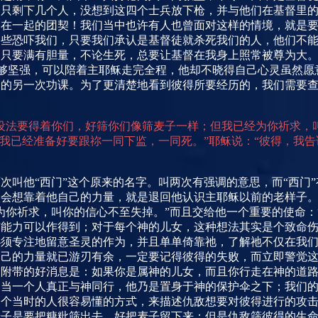
，只剩下几个人，没想到这四个士兵放下枪，并与他们在基督里
徒在一起的团契！我们当中也许有人也曾面对这样的情境，就是
些恐吓我们，只要我们承认是基督徒就杀死我们的人，他们不能
，只要满有胆量，不论生死，总要让基督在我身上照常被尊为大
够坚强，可以陪着主耶稣走完全程，他却不晓得自己心灵虽然愿
中的另一次功课。为了更清楚地看到彼得所要经历的，我们需要
设法要得着你们，好筛你们像筛麦子一样；但我已经为你祈求，
！我已经准备好要跟祢一同下监，一同死。”耶稣说：“彼得，我
次叫他“西门”这个原来的名字。叫两次有强调的意思，而“西门
候会想靠着他自己的力量，就是退回他认识主耶稣以前的老样子
为你祈求，叫你的信心不至失掉。”而且交给他一个重要的使命：
有能力可以作得到；对于每个神的儿女，这种想法其实是个致命
必须专注地留意圣灵的作为，并且单单倚靠祂，了解祂不仅在我
自己的力量就已游刃有余，一定要记得彼得的失败，而立即警觉
个附带的好消息是：如果你是属神的儿女，而且你行走在神的道
。当一个人真正与神同行，他乃是置身于神的保护伞之下；我们
一个当时的人很容易懂的方式，来描述仇敌想要对彼得进行的攻
麦子是要把糠粃筛出去，好把麦子留下来；但是仇敌筛彼得的生