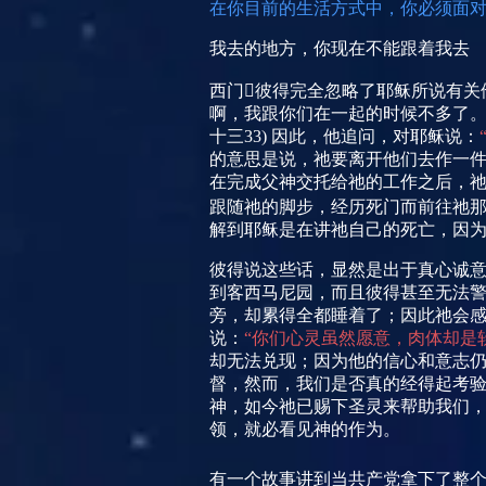
在你目前的生活方式中，你必须面
我去的地方，你现在不能跟着我去
西门彼得完全忽略了耶稣所说有关
啊，我跟你们在一起的时候不多了。
十三
33)
因此，他追问，对耶稣说：
的意思是说，祂要离开他们去作一
在完成父神交托给祂的工作之后，
跟随祂的脚步，经历死门而前往祂那
解到耶稣是在讲祂自己的死亡，因
彼得说这些话，显然是出于真心诚
到客西马尼园，而且彼得甚至无法
旁，却累得全都睡着了；因此祂会
说：
“你们心灵虽然愿意，肉体却是
却无法兑现；因为他的信心和意志
督，然而，我们是否真的经得起考
神，如今祂已赐下圣灵来帮助我们
领，就必看见神的作为。
有一个故事讲到当共产党拿下了整