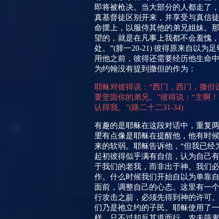
即将被枪决。当大部分的人都走了
真基督徒区别开来，并享受与真信
命摆上，以服侍其他的弟兄姐妹。那
望的，就是在凡事上我都不会羞愧
处。”
(
腓一
20-21)
彼得原来自以为足
用他之前，彼得还需要经历他生命
为约翰没有提到撒但的作为：
耶稣对彼得说：“西门，西门，撒但
要坚固你的弟兄。”彼得说：“主啊
认得我。”
(
路二十二
31-34)
有趣的是耶稣在这段对话中，重复两
里有点像是耶稣在提醒他，他有时
来的软弱。耶稣告诉他，“但我已经
起初彼得似乎满有自信，认为自己
于我们的老我，而非出于神。我们
作。什么时候我们开始自以为单靠
面前，调整自己的心态。这里有一
行攻击之前，必须先得到神的许可
们乃是祂立约的子民。耶稣使用了
样，只不过却反其道而行。农夫筛