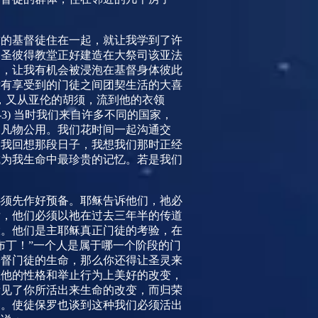
求的基督徒住在一起，就让我学到了许
间圣彼得教堂正好建造在大祭司该亚法
间，让我有机会被浸泡在基督身体彼此
没有享受到的门徒之间团契生活的大喜
，又从亚伦的胡须，流到他的衣领
-3)
当时我们来自许多不同的国家，
，凡物公用。我们花时间一起沟通交
当我回想那段日子，我想我们那时正经
成为我生命中最珍贵的记忆。若是我们
必须先作好预备。耶稣告诉他们，祂必
后，他们必须以祂在过去三年半的传道
大。他们是主耶稣真正门徒的考验，在
布丁！”一个人是属于哪一个阶段的门
基督门徒的生命，那么你还得让圣灵来
在他的性格和举止行为上美好的改变，
看见了你所活出来生命的改变，而归荣
的。使徒保罗也谈到这种我们必须活出