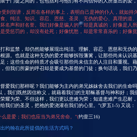
不限于门徒之间的，也包括对与他们有不同信仰的人所显出的爱
分受到毁谤，反而在各样的事上，表明自己是神的仆人，就如持
禁食、纯洁、知识、容忍、恩慈、圣灵、无伪的爱心、真理的道
、坏名声和好名誉。我们好像是骗人的，却是真诚的，好像是人
像是受惩罚的，却没有处死；好像忧愁，却是常常喜乐的；好像
鞭打和监禁，却仍然能够展现出纯洁、理解、容忍、恩慈和无伪
的根源。也就是这种无伪的爱才能够拆毁藩篱，让那些尚未认识
富足；这些生命的特质才会吸引那些尚未信主的人注目和重视。
事，但我们所蒙的呼召却是要成为基督的门徒；换句话说，我们
基督爱我们那样呢？我们能够为主内的弟兄姊妹舍去我们的生命
以，我们既然因信称义，就藉着我们的主耶稣基督与神和好；我
的荣耀为荣。不但这样，我们更以患难为荣；知道患难产生忍耐
给我们的圣灵，把祂的爱浇灌在我们的心里。”
(
罗五
1-5)
又说：
什么是爱；我们也应当为弟兄舍命。”
(
约壹三
16)
活出约翰在此所提倡的生活方式吗？