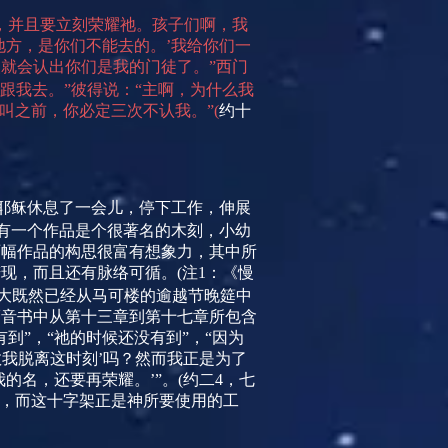
，并且要立刻荣耀祂。孩子们啊，我
地方，是你们不能去的。’我给你们一
就会认出你们是我的门徒了。”西门
跟我去。”彼得说：“主啊，为什么我
叫之前，你必定三次不认我。”
(
约十
耶稣休息了一会儿，停下工作，伸展
有一个作品是个很著名的木刻，小幼
两幅作品的构思很富有想象力，其中所
若现，而且还有脉络可循。
(
注
1
：《慢
大既然已经从马可楼的逾越节晚筵中
福音书中从第十三章到第十七章所包含
”，“祂的时候还没有到”，“因为
救我脱离这时刻’吗？然而我正是为了
的名，还要再荣耀。’”。
(
约二
4
，七
，而这十字架正是神所要使用的工