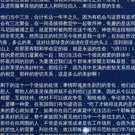
以及进而服事其他的犹太人和阿拉伯人，来活出基督的生命。
在他们当中三次，合计长达一年半之久。因为有机会与这群有追
期会有三次聚会，在一间圣彼得教堂中一起敬拜神，有趣的是这
西马尼园被捕之后，就是暂时被拘禁在这个地方。神使用这段期
见得非常完美，然而这次的经历至今依然是我一生中，在别处所
的善，多么的美。这好比那珍贵的油浇在亚伦的头上，流到胡须
山上，在那里有耶和华命定的福，就是永远的生命。”
(
诗
133
：
1
基督的爱把我们凝聚在一起；我们生活在一个彼此相爱的群体中
都怀着共同的目的，为要透过我们这个群体来荣耀主耶稣基督。
一起所享受的美好时光。那段日子，因为其中充满的密契关系而
样的相交、那样的密切关系，该是多么的美妙啊！
时剩下的这十一个使徒的处境；事情即将发生剧烈的变化，他们
安慰人、帮助人的圣灵保惠师就不会到他们这里来。因此从今以
亲相爱，互相扶持。绝对不可以彼此争竞，相咬相吞，争论谁为
，是哪一种爱。在英国我们有句谚语说：“吃了才晓得这真的是
出来的爱心就知道了。如果你在自己的家庭中无法活出一个耶稣
许多美好的见证，整个家族因为看见他们当中一个新信主的人，
。那些在你周围的人，不管是在家里或者是在工作场所，会因为
彼此把他人的需要，列在优先；效法耶稣基督所示范给他们学习