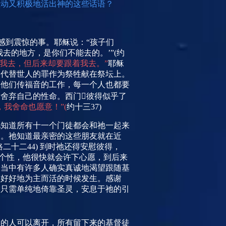
主动又积极地活出神的这些话语？
感到震惊的事。耶稣说：“孩子们
去的地方，是你们不能去的。’”
(
约
着我去，但后来却要跟着我去。”
耶稣
，代替世人的罪作为祭牲献在祭坛上。
了他们传福音的工作，每一个人也都要
舍弃自己的性命。西门彼得似乎了
，我舍命也愿意！”
(
约十三
37)
祂知道所有十一个门徒都会和祂一起来
间。祂知道最亲密的这些朋友就在近
路二十二
44)
到时祂还得安慰彼得，
个性，他很快就会许下心愿，到后来
们当中有许多人确实真诚地渴望跟随基
须好好地为主而活的时候发生。感谢
们只需单纯地倚靠圣灵，安息于祂的引
徒的人可以离开，所有留下来的基督徒