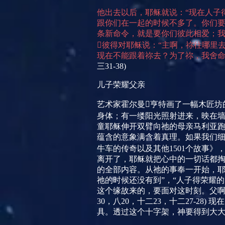
他出去以后，耶稣就说：“现在人子
跟你们在一起的时候不多了。你们要
条新命令，就是要你们彼此相爱；我

彼得对耶稣说：“主啊，祢往哪里去
现在不能跟着祢去？为了祢，我舍命
三
31-38)
儿子荣耀父亲
艺术家霍尔曼亨特画了一幅木匠坊
身体；有一缕阳光照射进来，映在墙
童耶稣伸开双臂向祂的母亲马利亚
蕴含的意象满含着真理。如果我们
牛车的传奇以及其他
1501
个故事》，
离开了，耶稣就把心中的一切话都
的全部内容。从祂的事奉一开始，耶
祂的时候还没有到”，“人子得荣耀
这个缘故来的，要面对这时刻。父啊
30
，八
20
，十二
23
，十二
27-28)
现在
具。透过这个十字架，神要得到大