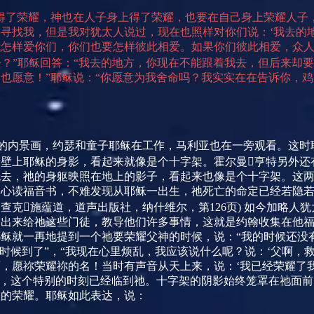
得了荣耀，神也在人子身上得了荣耀，也要在自己身上荣耀人子
寻找我，但是我对犹太人说过，现在也照样对你们说：‘我去的
怎样爱你们，你们也要怎样彼此相爱。如果你们彼此相爱，众人
？”耶稣回答：“我去的地方，你现在不能跟着我去，但后来却要
也愿意！”耶稣说：“你愿意为我舍命吗？我实实在在告诉你，鸡
的内景画，约瑟和童子耶稣在工作，马利亚也在一旁观看。这时
壁上耶稣的身影，看起来就像是个十字架。霍尔曼亨特另外还
跑去，祂的身躯映照在地上的影子，看起来也像是个十字架。这
细心读福音书，不难发现从耶稣一出生，祂死亡的命定已经若隐
查克施蕴道，道声出版社，纳什维尔，第
126
页
)
如今加略人犹
掏出来给祂这些门徒，教导他们许多事情，这就是约翰收集在他
稣就一再地提到一个祂要荣耀父神的时候，说：“我的时候还没有到
的时候到了”，“我现在心里烦乱，我应该说什么呢？说：‘父啊，
，愿祢荣耀祢的名！当时有声音从天上来，说：‘我已经荣耀了我
，这个特别的时刻已经临到祂。十字架的阴影始终笼罩在祂面前
大的荣耀。耶稣如此表达，说：