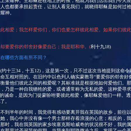
地上荣耀神。主耶稣还在地上的时候，祂就为我们活出我们今天
个人也都要承担起责任，让别人看见我们，就晓得耶稣是如何过
荣耀神。
彼此相爱；我怎样爱你们，你们也要怎样彼此相爱。如果你们彼
，却要爱你的邻舍好像爱自己；我是耶和华。
(
利十九
18)
命在哪些方面有所不同？
爱
(
约十三
34
，十五
12)
，这是第一次，只不过这次当祂提到这命令
命互相对照的。在旧约中以色列人确实蒙教导“要爱你的邻舍好
何衡量他们彼此之间的相爱呢？其标准就是根据祂如何爱他们。
爱，乃是一种自我牺牲的爱，或者通常称为无私的爱。这种爱寻
”的诫命，是因为门徒蒙吩咐要彼此相爱，像耶稣爱他们一样。
祂了。
徒不到半年的时间，我觉得有感动要离开我在英国的故乡，前往
于她，我心中并没有像一个男士那样存着浪漫的心意；相反的，
。那时，我在我英国的家乡埃塞克斯哈威奇的状况很不好，我的
要在那里过圣诞节的假期。当我来到耶路撒冷之后，发现了一个