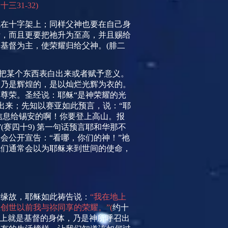
约十三
31-32)
死在十字架上；同样父神也要在自己身
活，而且更要把祂升为至高，并且赐给
稣基督为主，使荣耀归给父神。
(
腓二
把某个东西表白出来或者赋予意义。
神乃是辉煌的，是以灿烂光辉为衣的。
尊荣。圣经说：耶稣“是神荣耀的光
出来；先知以赛亚如此预言，说：“耶
信息给锡安的啊！你要登上高山。报
”
(
赛四十
9)
第一句话预言耶和华那不
会公开宣告：“看哪，你们的神！”祂
我们通常会以为耶稣来到世间的使命，
这缘故，耶稣如此祷告说：
“我在地上
创世以前我与祢同享的荣耀。”
(
约十
上就是基督的身体，乃是神所呼召出