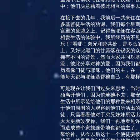
中；他们决意藉着彼此相互的服事
在接下去的几年，我前后一共来住
多基督徒生活的功课。我们每个星
宫殿的废墟之上。记得当耶稣在客
相爱生活的体验中。我所经历的不
乐！“看哪！弟兄和睦共处，是多么
上。又好比黑门的甘露落在锡安的众
拥有不同的背景，然而大家共同对
流，彼此分享对神的爱，因为我们
历着像门徒与耶稣，他们的主，在
能每天都与耶稣基督祂自己，有那
可是现在让我们回过头来思考，当
须离开他们，因为倘若祂不去，那
生活中所示范给他们的那种爱来相
于他们周围的人观察到他们所活出的
徒，只需看看他对于弟兄姊妹所活
大大更新改变你。我们一再地看见
而造成整个家族连带地也都信主了
耀给神。从今以后这十一个使徒要