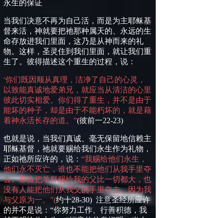
永生的保证
当我们决意不再为自己活，而是为主耶稣基
督来活，神就要把祂那种属天的、永远的生
命存放进我们里面，这乃是从神而来的礼
物。这样，圣灵住到我们里面，就让我们重
生了。彼得描述这个重生的过程，说：
你们既因顺从真理，洁净了自己的心灵，
“
以致能真诚地爱弟兄，就应当从清洁的心里
彼此切实相爱。你们得了重生，并不是由于
能坏的种子，却是由于不能朽坏的，就是藉
着神永活长存的道。”
(
彼前一
22-23)
也就是说，当我们真诚、毫无保留地信赖主
耶稣基督，祂就要赐给我们永生作为礼物，
正如祂所应许的，说：
“我赐给他们永生，
他们永不灭亡，谁也不能把他们从我手里夺
去。那位把羊群赐给我的父比一切都大，也
没有人能把他们从我父的手里夺去。因为我
与父原为一。”
(
约十
28-30)
注意圣经所应许
的并不是说：
“
你努力工作、行善积德，我