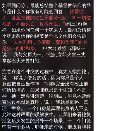
如果我问你，
最能总结整个基督教信仰的经
节是
什么？你很有可能会回答
：
“神爱世
人，甚至把祂的独生子赐给他们，叫一切信
祂的，不至灭亡，反得永生。”
(
约三
16)
照
样，
如果你问任何一个犹太人，
最能总结整
个犹太教信仰的经节是
什么？他们会告诉
你
：
“以色列啊，你要听，耶和华我们的神
是独一的耶和华。”
(
申六
4)
难怪当耶稣一
说：
“
我与父原为一。
”
他们
立即火冒
三丈，
拿起石头来要打祂。
注意在这个冲突的过程中，犹太人指控祂，
说：
“
祢说了僭妄的话，因为祢只是个人，
竟然把自己当作神。
”
耶稣完全没有改正他
们所指控的。如果耶稣只是个先知而不是
神，祂一定会讲清楚、说明白，
毕竟祂曾经
宣告过祂就是真理，说：
“
我就是道路、真
理、生命。
”
一个自称是真理化身的人不会
允许这种严重的误解发生。
让我们来看祂复
活之后所发生的另外一个场景。十二个门徒
中有一个多马，耶稣来的时候，他没有和其