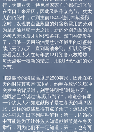
行，为期八天；特色是家家户户都把灯光放
在窗口上来示庆，因此又叫作众光节。犹太
人的传统中，讲到主前
164
年他们奉献圣殿
之时，发现要点圣殿里的灯盏所需用的分别
为圣的油只够一天之用，新的分别为圣的油
必须八天以后才能够预备好。然而神迹发生
了，只够一天用的油竟然让圣殿里的灯盏持
续点亮了八天，直到新油来到。所以你常常
会看见犹太人在每年的
12
月预备八枝蜡烛，
每天点燃一枝新的蜡烛，用以纪念他们的众
光节。
耶路撒冷的海拔高度是
2500
英尺，因此在冬
天的时候其实是满冷的。约翰在叙述这场冲
突发生的背景时，刻意注明“那时是冬天”。
他既然已经说过“献殿节到了”，难道会有哪
一个犹太人不知道献殿节是在冬天的吗？因
此，这样的叙述显得有点多余了；这里我们
或许可以作出下列两种解释：第一，约翰心
中可能是为了让外族人知道献殿节是在冬天
举行，因为他们不一定知道；第二，也有可