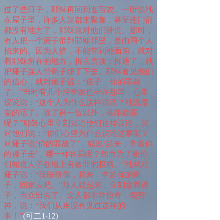
过了些日子，耶稣再回到迦百农。一听说祂
在屋子里，许多人就都来聚集，甚至连门前
都没有地方了，耶稣就对他们讲道。那时，
有人把一个瘫子带到耶稣那里，是由四个人
抬来的。因为人挤，不能带到祂面前，就对
着耶稣所在的地方，拆去房顶；拆通了，就
把瘫子连人带褥子缒了下去。耶稣看见他们
的信心，就对瘫子说：“孩子，你的罪赦
了。”当时有几个经学家也坐在那里，心里
议论说：“这个人为什么这样说话？祂说僭
妄的话了。除了神一位以外，谁能赦罪
呢？”耶稣心里立刻知道他们这样议论，就
对他们说：“你们心里为什么议论这事呢？
对瘫子说‘你的罪赦了’，或说‘起来，拿着你
的褥子走’，哪一样容易呢？然而为了要你
们知道人子在地上有赦罪的权柄。”祂就对
瘫子说：“我吩咐你，起来，拿起你的褥
子，回家去吧。”那人就起来，立刻拿着褥
子，当众出去了。众人都非常惊奇，颂赞
神，说：“我们从来没有见过这样的
事！”
(
可二
1-12)