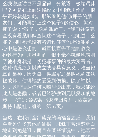
么我说这话岂不是显得十分荒谬、极端愚昧
吗？可是在上面这段经文中耶稣所作的，似
乎正好就是如此。耶稣看见他们
(
瘫子的朋
友们，可能再加上这个瘫子
)
的信心，就对
瘫子说：
“
孩子，你的罪赦了。
”
我们好像完
全没有看见耶稣查问这个瘫子，他犯过什么
罪？同时祂也没有咨询过任何他所得罪的人
心中是怎么想的，就直接宣告了祂的赦免！
祂这行为中所显明的，似乎毫不犹豫地表明
了祂本身就是一切犯罪事件的最大受害者。
这种情况之所以成
立
或者具有意义，唯当祂
真正是神，因为每一件罪案总是叫祂的律法
被破坏，使得祂的爱受到伤损。除了神以
外，这些话从任何人嘴里说出来，我只能说
此人是愚蠢，或者已经骄傲到无以复加的地
步。
(
注
1
：路易斯《返璞归真》，西蒙舒
斯特出版社，纽约，第
55
页
)
当然，在我们全部读完约翰福音之后，我们
会看见许多其他的证据，耶稣非常清楚明白
地讲到祂是谁，而且在某些情况中，祂甚至
会蓄意透过自己所讲的话，来激怒那些犹太