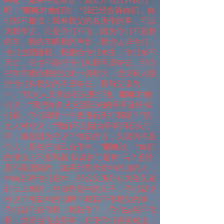
吧！”耶稣对他们说：“我已经告诉你们，你
们却不相信；我奉我父的名所作的事，可以
为我作证。只是你们不信，因为你们不是我
的羊。我的羊听我的声音，我也认识他们，
他们也跟随我。我赐给他们永生，他们永不
灭亡，谁也不能把他们从我手里夺去。那位
把羊群赐给我的父比一切都大，也没有人能
把他们从我父的手里夺去。我与父原为
一。”犹太人又拿起石头要打祂。耶稣对他
们说：“我把许多从父那里来的善事显给你
们看，你们因哪一件要用石头打我呢？”犹
太人对祂说：“我们不是因为善事用石头打
祢，而是因为祢说了僭妄的话；又因为祢是
个人，竟然把自己当作神。”耶稣说：“你们
的律法上不是写着‘我说你们是神’吗？圣经
是不能废除的，如果那些承受神的道的人，
神尚且称他们是神，那么父所分别为圣又差
到世上来的，祂自称是神的儿子，你们就说
祂说了僭妄神的话吗？我若不作我父的事，
你们就不必信我；我若作了，你们纵然不信
我，也应当信这些事，好使你们确实知道，