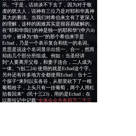
示。
”
于是，话就谈不下去了，因为对于敬
虔的犹太人，说神有三位乃是对耶和华真神
莫大的亵渎。当我们对希伯来文有了更深入
的理解，这样的困难其实是很容易破解的。
在
“
耶和华我们的神是独一的耶和华
”
(
申六
4
)
当中，被译为
“
独一
”
的那个希伯来字是
Echad
，乃是一个
表示
复合和统一
的
名词。
意思是说这个名词显示出统一、合一，然而
却由几个部分所组成。例如：当圣经讲
到
“
人要离开父母，和妻子连合，二人成为
一体。
”
(
创二
24
)
使用的就是
Echad
这个字。
另外还有许多地方全都使用
Echad
：当十二
个探子
“
来到以实各谷，从那里砍下了一根
葡萄枝子，上头只有一挂葡萄，两个人用杠
抬着回来
”
(
民十三
23
)
，
用的是
Echad
；
在
以斯拉记中记载
“全体会众共有四万二千三
百六十人”
(
拉二
64)
，用的是
Echad
。一挂
中由许多粒葡萄组成，一群人中包含许多
人。可是在希伯来文中，当神想要传达只有
一个，唯独一个的观念时，祂使用了完全不
同的字
Yachid
。例如当神要试验亚伯拉罕