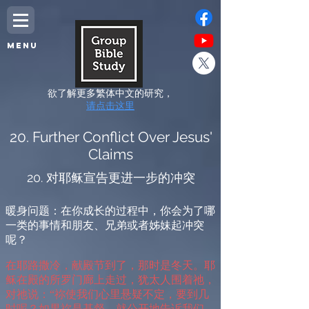
MENU
欲了解更多繁体中文的研究，
请点击这里
20. Further Conflict Over Jesus'
Claims
20. 对耶稣宣告更进一步的冲突
暖
身问题：在你成长的过程中，你会为了哪
一类的事情和朋友、兄弟或者姊妹起冲突
呢？
在耶路撒冷，献殿节到了，那时是冬天。耶
稣在殿的所罗门廊上走过，犹太人围着祂，
对祂说：“祢使我们心里悬疑不定，要到几
时呢？如果祢是基督，就公开地告诉我们