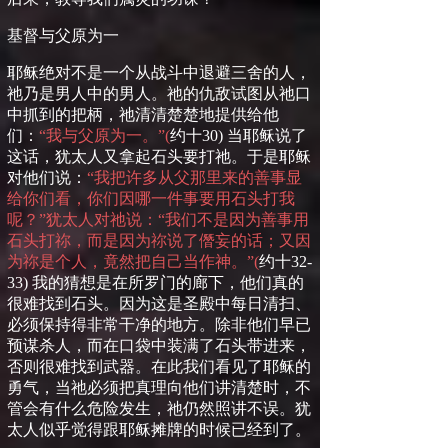
基督与父原为一
耶稣绝对不是一个从战斗中退避三舍的人，
祂乃是男人中的男人。祂的仇敌试图从祂口
中抓到的把柄，祂清清楚楚地提供给他
们：
“我与父原为一。”
(
约十
30)
当耶稣说了
这话，犹太人又拿起石头要打祂。于是耶稣
对他们说：
“我把许多从父那里来的善事显
给你们看，你们因哪一件事要用石头打我
呢？”犹太人对祂说：“我们不是因为善事用
石头打祢，而是因为祢说了僭妄的话；又因
为祢是个人，竟然把自己当作神。”
(
约十
32-
33)
我的猜想是在所罗门的廊下，他们真的
很难找到石头。因为这是圣殿中
每日清扫、
必须保持得非常干净的地方。除非他们早已
预谋杀人，而在口袋中装满了石头带进来，
否则很难找到武器。在此我们看见了耶稣的
勇气，当祂必须把真理向他们讲清楚时，不
管会有什么危险发生，祂仍然照讲不误。犹
太人似乎觉得跟耶稣摊牌的时候已经到了。