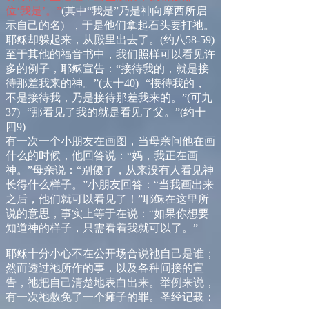
位‘我是’。”
(
其中
“
我是
”
乃是神向摩西所启
示自己的名
)
，于是他们拿起石头要打祂。
耶稣却躲起来，从殿里出去了。
(
约八
58-59
)
至于其他的福音书中，我们照样可以看见许
多的例子，耶稣宣告：
“
接待我的，就是接
待那差我来的神。
”
(
太十
40
)
“
接待我的，
不是接待我，乃是接待那差我来的。
”
(
可九
37
)
“
那看见了我的就是看见了父。
”
(
约十
四
9
)
有一次一个小朋友在画图，当母亲问他在画
什么的时候，他回答说：
“妈
，我正在画
神。
”
母亲说：
“别傻
了，从来没有人看见神
长得什么样子。
”
小朋友回答：
“
当我画出来
之后，他们就可以看见了！
”
耶稣在这里所
说的意思，事实上等于在说：
“
如果你想要
知道神的样子，只需看着我就可以了。
”
耶稣十分小心不在公开场合说祂自己是谁；
然而透过祂所作的事，以及各种间接的宣
告，祂把自己清楚地表白出来。举例来说，
有一次祂赦免了一个瘫子的罪。圣经记载：