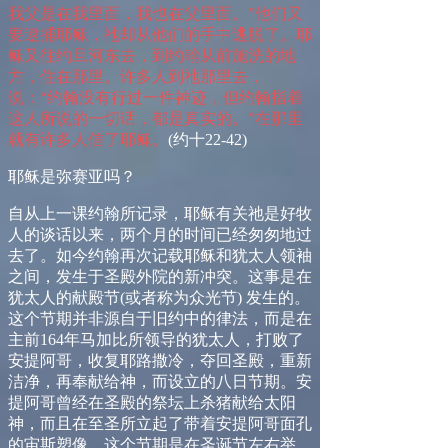
我父是在我里面，我也在父里面。”他们又
要逮捕耶稣，祂却从他们的手中逃脱了。耶
稣又往约旦河东去，到约翰从前施洗的地
方，住在那里。许多人到祂那里去，
说：“约翰没有行过一件神迹，但约翰指着
这人所说的一切话，都是真实的。”在那里
就有许多人信了耶稣。
(
约十
22-42)
耶稣是弥赛亚吗？
自从上一课约翰所记录，耶稣有关祂是好牧
人的谈话以来，两个月的时间已经匆匆地过
去了。如今约翰再次记载耶稣和犹太人领袖
之间，发生于圣殿外院的新冲突。这事是在
犹太人的献殿节
(
或者称为众光节
)
发生的。
这个节期并非源自于旧约中的律法，而是在
主前
164
年马加比所领导的犹太人，打败了
安提阿哥，收复耶路撒冷，夺回圣殿，重新
洁净，再奉献给神，而设立的八日节期。安
提阿哥曾经在圣殿的祭坛上杀猪献给太阳
神，而且在至圣所立起了带着安提阿哥面孔
的宙斯塑像。这个节期是在圣诞节左右举