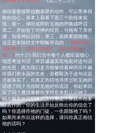
白白接受生命的水！”
(
启二十二
17)
相信基督或即信赖基督的动作，可以带来得
救的信心，基本上藉着下面三个阶段来实
现：第一，倾听或即听见祂的呼唤或呼召；
第二，开始有了对神的经历，与祂有了亲密
感，知道神认识你；第三，选择要跟随祂。
这正是本段经文中耶稣所说的：
“我的羊听
我的声音，我也认识他们，他们也跟随
我。”
(
约十
27)
我们当中每个人都应该细心
地思考这句话，并且诚诚实实地面对这句话
的光照；因为我们是否能够得着神所应许赐
给我们那永远的生命，全都取决于这句话是
否被落实了。你真正热切地寻求过听见祂的
话语了吗？当你听见祂对你说话，你起来回
应了吗？透过基督你变得愈来愈认识神了
吗？藉着效法耶稣的言行举止，并且作祂要
你去作的，你的生活开始反映出你的信念了
吗？你选择作祂的门徒，一生跟随祂了吗？
如果尚未作出这样的选择，请问你真正相信
祂的话吗？