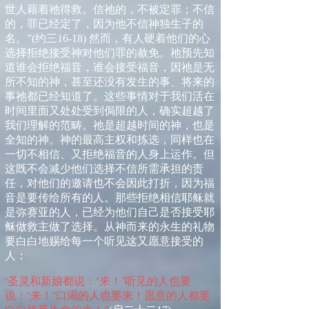
世人藉着祂得救。信祂的，不被定罪；不信
的，罪已经定了，因为他不信神独生子的
名。”
(
约三
16-18)
然而，有人硬着他们的心
选择拒绝接受神对他们罪的赦免。祂预先知
道谁会拒绝福音，谁会接受福音，因祂是无
所不知的神，甚至还没有发生的事、将来的
事祂都已经知道了。这些事情对于我们活在
时间里面又处处受到侷限的人，确实超越了
我们理解的范畴。祂是超越时间的神，也是
全知的神。神的最高主权和拣选，同样也在
一切不相信、又拒绝福音的人身上运作。但
这既不会减少他们选择不信所需承担的责
任，对他们的邀请也不会因此打折，因为福
音是要传给所有的人。那些拒绝相信耶稣就
是弥赛亚的人，已经为他们自己是否接受耶
稣做救主做了选择。从神而来的永生的礼物
要白白地赐给每一个听见这又愿意接受的
人：
圣灵和新娘都说：‘来！’听见的人也要
“
说：‘来！’口渴的人也要来！愿意的人都要