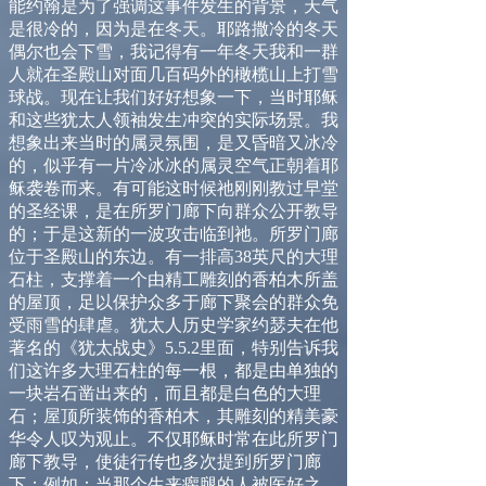
能约翰是为了强调这事件发生的背景，天气
是很冷的，因为是在冬天。耶路撒冷的冬天
偶尔也会下雪，我记得有一年冬天我和一群
人就在圣殿山对面几百码外的橄榄山上打雪
球战。现在让我们好好想象一下，当时耶稣
和这些犹太人领袖发生冲突的实际场景。我
想象出来当时的属灵氛围，是又昏暗又冰冷
的，似乎有一片冷冰冰的属灵空气正朝着耶
稣袭卷而来。有可能这时候祂刚刚教过早堂
的圣经课，是在所罗门廊下向群众公开教导
的；于是这新的一波攻击临到祂。所罗门廊
位于圣殿山的东边。有一排高
38
英尺的大理
石柱，支撑着一个由精工雕刻的香柏木所盖
的屋顶，足以保护众多于廊下聚会的群众免
受雨雪的肆虐。犹太人历史学家约瑟夫在他
著名的
《
犹太战史
》
5.5.2
里面，特别告诉我
们这许多大理石柱的每一根，都是由单独的
一块岩石凿出来的，而且都是白色的大理
石；屋顶所装饰的香柏木，其雕刻的精美豪
华令人叹为观止。不仅耶稣时常在此所罗门
廊下教导，使徒行传也多次提到所罗门廊
下；例如：当那个生来瘸腿的人被医好之