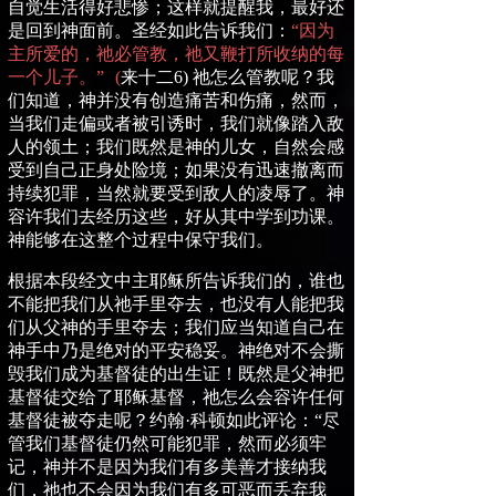
自觉生活得好悲惨；这样就提醒我，最好还
是回到神面前。圣经如此告诉我们：
“因为
主所爱的，祂必管教，祂又鞭打所收纳的每
一个儿子。”
(
来十二
6)
祂怎么管教呢？我
们知道，神并没有创造痛苦和伤痛，然而，
当我们走偏或者被引诱时，我们就像踏入敌
人的领土；我们既然是神的儿女，自然会感
受到自己正身处险境；如果没有迅速撤离而
持续犯罪，当然就要受到敌人的凌辱了。神
容许我们去经历这些，好从其中学到功课。
神能够在这整个过程中保守我们。
根据本段经文中主耶稣所告诉我们的，谁也
不能把我们从祂手里夺去，也没有人能把我
们从父神的手里夺去；我们应当知道自己在
神手中乃是绝对的平安稳妥。神绝对不会撕
毁我们成为基督徒的出生证！既然是父神把
基督徒交给了耶稣基督，祂怎么会容许任何
基督徒被夺走呢？约翰
·
科顿如此评论：
“
尽
管我们基督徒仍然可能犯罪，然而必须牢
记，神并不是因为我们有多美善才接纳我
们，祂也不会因为我们有多可恶而丢弃我