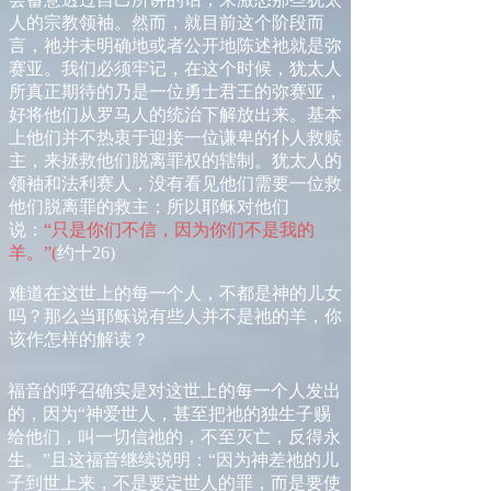
人的宗教领袖。然而，就目前这个阶段而
言，祂并未明确地或者公开地陈述祂就是弥
赛亚。我们必须牢记，在这个时候，犹太人
所真正期待的乃是一位勇士君王的弥赛亚，
好将他们从罗马人的统治下解放出来。基本
上他们并不热衷于迎接一位谦卑的仆人救赎
主，来拯救他们脱离罪权的辖制。犹太人的
领袖和法利赛人，没有看见他们需要一位救
他们脱离罪的救主；所以耶稣对他们
说：
“只是你们不信，因为你们不是我的
羊。”
(
约十
26)
难
道在这世上的每一个人，不都是神的儿女
吗？那么当耶稣说有些人并不是祂的羊，你
该作怎样的解读？
福音的呼召确实是对这世上的每一个人发出
的，因为“神爱世人，甚至把祂的独生子赐
给他们，叫一切信祂的，不至灭亡，反得永
生。”且这福音继续说明：“因为神差祂的儿
子到世上来，不是要定世人的罪，而是要使