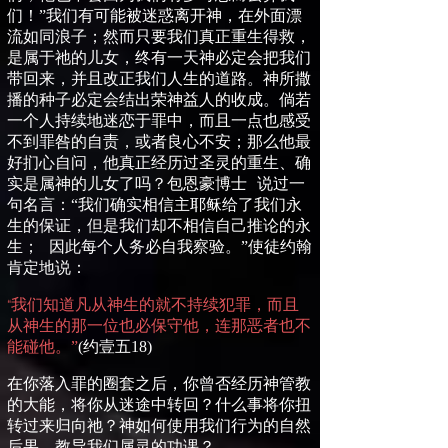
们！
”
我们有可能被迷惑离开神，在外面漂
流如同浪子；然而只要我们真正重生得救，
是属于祂的儿女，终有一天神必定会把我们
带回来，并且改正我们人生的道路。神所撒
播的种子必定会结出荣神益人的收成。倘若
一个人持续地迷恋于罪中，而且一点也感受
不到罪咎的自责，或者良心不安；那么他最
好扪心自问，他真正经历过圣灵的重生
、
确
实是属神的儿女了吗？包恩豪博士
说过一
句名言：“我们确实相信主耶稣给了我们永
生的保证，但是我们却不相信自己推论的永
生；
因此每个人务必自我察验。”使徒约翰
肯定地说：
我们知道凡从神生的就不持续犯罪，而且
“
从神生的那一位也必保守他，连那恶者也不
能碰他。”
(
约壹五
18)
在
你落入罪的圈套之后，你曾否经历神管教
的大能，将你从迷途中转回？什么事将你扭
转过来归向祂？神如何使用我们行为的自然
后果，教导我们属灵的功课？