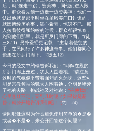
后，就
“
连走带跳，赞美神，同他们进入殿
中。群众看见他一边走一边赞美神；他们一
认出他就是那平时坐在圣殿美门口讨饭的，
就因所经历的事，满心希奇，惊讶不已。那
人拉着彼得和约翰的时候，群众都很惊奇，
跑到他们那里，就是所罗门廊的下面。
”
(
徒
三
8-11
)
另外圣经更记载：
“
主藉着使徒的
手，在民间行了许多神迹奇事。他们都同心
聚集在所罗门廊下。
”
(
徒五
12)
今日的经文中约翰告诉我们：“耶稣在殿的
所罗门廊上走过，犹太人围着祂。”请注意
这时的气氛似乎带着强烈的火药味，这些可
能是宗教领袖的犹太人围着祂，分明是堵死
了祂的去路，挑战祂又对祂说：
“祢使我们
心里悬疑不定，要到几时呢？如果祢是基
督，就公开地告诉我们吧！”
(
约十
24)
请
问耶稣这时为什么避免使用简单的�是�
或者�不是�，来公开回答这个问题？