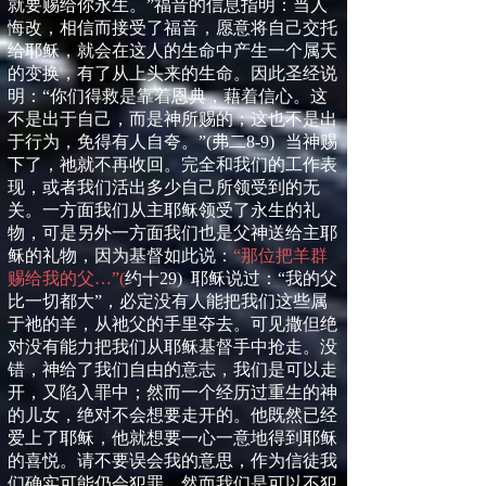
就要赐给你永生。
”
福音的信息指明：当人
悔改，相信而接受了福音，愿意将自己交托
给耶稣，就会在这人的生命中产生一个属天
的变换，有了从上头来的生命。因此圣经说
明：
“
你们得救是靠着恩典，藉着信心。这
不是出于自己，而是神所赐的；这也不是出
于行为，免得有人自夸。
”
(
弗二
8-9
)
当神赐
下了，祂就不再收回。完全和我们的工作表
现，或者我们活出多少自己所领受到的无
关。一方面我们从主耶稣领受了永生的礼
物，可是另外一方面我们也是父神送给主耶
稣的礼物，因为基督如此说：
“那位把羊群
赐给我的父…”
(
约十
29)
耶稣说过：“我的父
比一切都大”，必定没有人能把我们这些属
于祂的羊，从祂父的手里夺去。可见撒但绝
对没有能力把我们从耶稣基督手中抢走。没
错，神给了我们自由的意志，我们是可以走
开，又陷入罪中；然而一个经历过重生的神
的儿女，绝对不会想要走开的。他既然已经
爱上了耶稣，他就想要一心一意地得到耶稣
的喜悦。请不要误会我的意思，作为信徒我
们确实可能仍会犯罪，然而我们是可以不犯