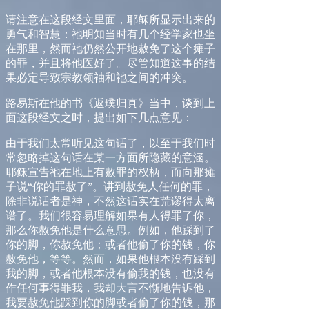
请注意在这段经文里面，耶稣所显示出来的
勇气和智慧：祂明知当时有几个经学家也坐
在那里，然而祂仍然公开地赦免了这个瘫子
的罪，并且将他医好了。尽管知道这事的结
果必定导致宗教领袖和祂之间的冲突。
路易斯在他的书《返璞归真》当中，谈到上
面这段经文之时，提出如下几点意见：
由于我们太常听见这句话了，以至于我们时
常忽略掉这句话在某一方面所隐藏的意涵。
耶稣宣告祂在地上有赦罪的权柄，而向那瘫
子说“你的罪赦了”。讲到赦免人任何的罪，
除非说话者是神，不然这话实在荒谬得太离
谱了。我们很容易理解如果有人得罪了你，
那么你赦免他是什么意思。例如，他踩到了
你的脚，你赦免他；或者他偷了你的钱，你
赦免他，等等。然而，如果他根本没有踩到
我的脚，或者他根本没有偷我的钱，也没有
作任何事得罪我，我却大言不惭地告诉他，
我要赦免他踩到你的脚或者偷了你的钱，那