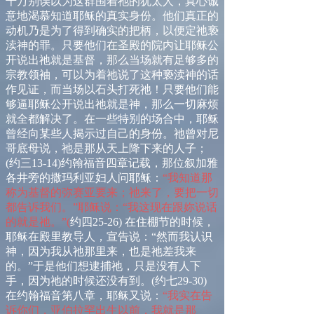
千万别误以为这群围着祂的犹太人，真心诚
意地渴慕知道耶稣的真实身份。他们真正的
动机乃是为了得到确实的把柄，以便定祂亵
渎神的罪。只要他们在圣殿的院内让耶稣公
开说出祂就是基督，那么当场就有足够多的
宗教领袖，可以为着祂说了这种亵渎神的话
作见证，而当场以石头打死祂！只要他们能
够逼耶稣公开说出祂就是神，那么一切麻烦
就全都解决了。在一些特别的场合中，耶稣
曾经向某些人揭示过自己的身份。祂曾对尼
哥底母说，祂是那从天上降下来的人子；
(
约三
13-14
)
约翰福音四章记载，那位叙加雅
各井旁的撒玛利亚妇人问耶稣：
“我知道那
称为基督的弥赛亚要来；祂来了，要把一切
都告诉我们。”耶稣说：“我这现在跟妳说话
的就是祂。”
(
约四
25-26)
在住棚节的时候，
耶稣在殿里教导人，宣告说：
“
然而我认识
神，因为我从祂那里来，也是祂差我来
的。
”
于是他们想逮捕祂，只是没有人下
手，因为祂的时候还没有到。
(
约七
29-30
)
在约翰福音第八章，耶稣又说：
“我实在告
诉你们，亚伯拉罕出生以前，我就是那