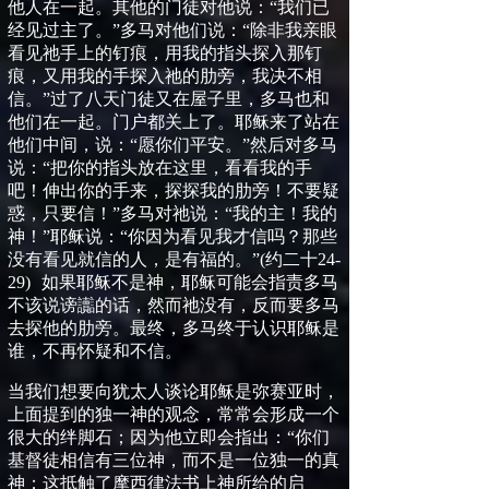
他人在一起。其他的门徒对他说：
“
我们已
经见过主了。
”
多马对他们说：
“
除非我亲眼
看见祂手上的钉痕，用我的指头探入那钉
痕，又用我的手探入祂的肋旁，我决不相
信。
”
过了八天门徒又在屋子里，多马也和
他们在一起。门户都关上了。耶稣来了站在
他们中间，说：
“
愿你们平安。
”
然后对多马
说：
“
把你的指头放在这里，看看我的手
吧！伸出你的手来，探探我的肋旁！不要疑
惑，只要信！
”
多马对祂说：
“
我的主！我的
神！
”
耶稣说：
“
你因为看见我才信吗？那些
没有看见就信的人，是有福的。
”
(
约二十
24-
29
)
如果耶稣不是神，
耶稣可能会指责多马
不该说谤讟的话，然而祂没有，反而要多马
去探他的肋旁。最终，多马终于认识耶稣是
谁，不再怀疑和不信。
当我们想要向犹太人谈论耶稣是弥赛亚时，
上面提到的独一神的观念，常常会形成一个
很大的绊脚石；因为他
立即
会指出：
“
你们
基督徒相信有三位神，而不是一位独一的真
神；这抵触了摩西律法书上神所给的启