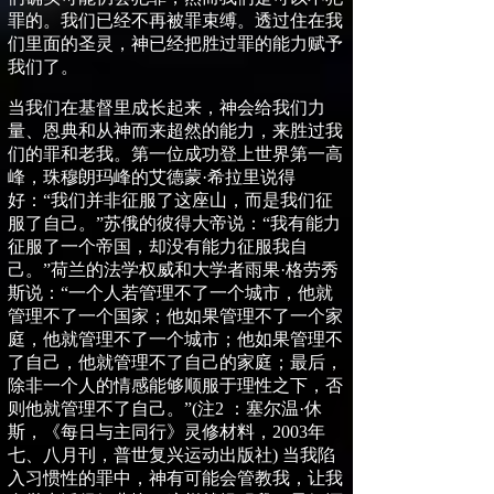
罪的。我们已经不再被罪束缚。透过住在我
们里面的圣灵，神已经把胜过罪的能力赋予
我们了。
当我们在基督里成长起来，神会给我们力
量、恩典和从神而来超然的能力，来胜过我
们的罪和老我。第一位成功登上世界第一高
峰，
珠穆朗玛峰
的
艾德蒙
·
希拉里
说得
好：
“
我们并非征服了这座
山
，而是我们征
服了自己。
”苏俄
的彼得大帝说：
“
我有能力
征服了一个帝国，却没有能力征服我自
己。
”荷兰
的法学权威和大学者雨果
·
格劳秀
斯说：
“
一个人若管理不了一个城市，他就
管理不了一个国家；他如果管理不了一个家
庭，他就管理不了一个城市；他如果管理不
了自己，他就管理不了自己的家庭；最后，
除非一个人的情感能够顺服于理性之下，否
则他就管理不了自己。
”
(
注
2
：塞尔温
·
休
斯，《每日与主同行》灵修材料，
2003
年
七、八月刊，普世复兴运动出版社
)
当我陷
入习惯性的罪中，神有可能会管教我，让我