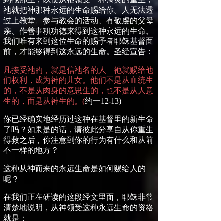
祂就把神那种永远的生命赐给你。人无法透
过上教堂、参与教会的活动、有敬虔的父母
亲、作善事积功德来得到这种永远的生命。
我们唯有来到这位生命的赐予者耶稣基督面
前，才能够得到这永远的生命。圣经宣告：
凡接受祂的，就是信祂名的人，祂就赐给他
们权利，成为神的儿女。他们不是从血统生
的，不是从肉身的意思生的，也不是从人意
生的，而是从神生的。
(
约一
12-13)
你
已经确实地经历过这种在基督里的新生命
了吗？如果是的话，请彼此分享自从你重生
得救之后，你注意到你的行为有什么和从前
不一样的地方？
这种从神而来的永远生命是如何赐给人的
呢？
在我们正在研读的这段经文里面，耶稣非常
清楚地说明，从神领受这种永远生命的资格
就是：