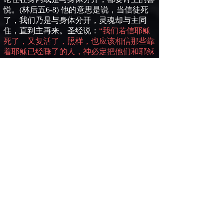
悦。
(
林后五
6-8)
他的意思是说，当信徒死
了，我们乃是与身体分开，灵魂却与主同
住，直到主再来。圣经说：
“我们若信耶稣
死了，又复活了，照样，也应该相信那些靠
着耶稣已经睡了的人，神必定把他们和耶稣
一同带来。”
(
帖前四
14)
这时，他们的灵魂
就要与他们复活了的身体结合，而且这事必
定发生于那些还活着的人，他们的身体改变
之前；这样，复活了的人就要和身体改变了
的人，一起被提到空中与主相会。
先知但以理也讲到那个复活的大日子，只不
过他特别聚焦于神的选民，说：
那时保护你同胞的伟大护卫天使米迦勒必
“
站起来；并且必有患难的时期，是立国以来
直到那时未曾有过的。那时你的同胞中名字
记录在册上的，都必得拯救。”“必有许多睡
在尘土中的人醒过来，有的要得永生，有的
要受羞辱，永远被憎恶。那些使人有智慧的
必发光，好像天上的光体；那些使许多人归