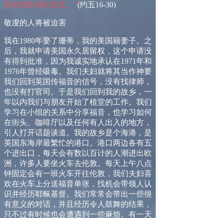
那差我来者的旨意。”
(
约五
16-30)
敬虔的人将被迫害
我在
1980
年娶了珊蒂，我的美国籍妻子。之
后，我就申请美国永久居留权，这个申请没
有得到批准，因为我诚实地承认在
1971
年和
1976
年曾经吸毒。我们夫妇就将其当作神要
我们回到英国传福音的信号，没有找律师，
也没有打官司。于是我们回到我的故乡，一
年以内我们与朋友开始了植堂的工作。我们
学习在小组的关系中分享福音，也学习如何
在街头、咖啡厅以及任何有人出入的地方，
引人打开话题谈道。我的故乡是个海港，是
英国东海岸最繁忙的港口。港口两边各有五
个进出口，每天会有数以百计的人潮进出欧
洲，许多人要坐火车去伦敦。每天上午八点
钟固定会有一班火车开往伦敦，我们夫妇喜
欢在火车上分送福音单张，找机会带领人认
识并经历耶稣基督。我们常常会带出一些很
有意义的对话，并且经历令人鼓舞的结果，
只不过有时候也会遭遇到一些麻烦。有一天