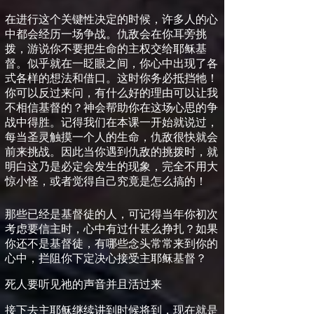
在进行这个关键性决定的时候，许多人的心
中都会经历一场争战。仇敌会在你耳旁挑
拨，游说你不要把生命的主权交给耶稣基
督。似乎就在一眨眼之间，你心中出现了各
式各样的想法和借口。这时你务必抵挡牠！
你可以反过来问，有什么好的理由可以让我
不相信基督的？神会帮助你在这场心思的争
战中得胜。记得我们在本课一开始就说过，
每当圣灵触摸一个人的生命，仇敌很快就会
前来挑战。因此当你遇到仇敌的挑拨时，就
明白这乃是必定会发生的现象，完全不用大
惊小怪，或者觉得自己究竟是怎么搞的！
那
些已经是基督徒的人，可记得当年你初次
考虑要信主时，心中有过什甚么挣扎？如果
你还不是基督徒，有哪些念头常常来到你的
心中，拦阻你下定决心接受主耶稣基督？
死人要听见祂的声音并且活过来
接下去主耶稣继续讲到时候将到，现在就是