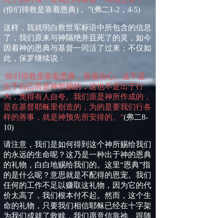
(
你们得救是靠着恩典
)
。”
(
弗二
1-2
，
4-5)
这样，我就明白救世军标语中所包含的信息
了，我们原来与神隔绝并且死了的灵，如今
因着神的恩典与基督一同活了过来；不仅如
此，保罗继续说：
你们得救是靠着恩典，藉着信心。这不是
“
出于自己而是神所赐的；这也不是出于行
为，免得有人自夸。我们原是神所作成的，
是在基督耶稣里创造的，为的是要我们行各
样的善事，就是神预先所安排的。”
(
弗二
8-
10)
请
注意，我们是如何得到这个神所赐给我们
的永远的生命呢？这乃是一种出于神的恩典
的礼物，白白地赐给我们的。这里
“
恩典
”
指
的是什么呢？意思就是不配得的恩宠。我们
任何的工作不足以赚取这礼物，因为它的代
价太高了，我们根本付不起。然而，这个生
命的礼物，只要我们相信耶稣已经在十字架
为我们成就了救赎，我们愿意信靠祂、跟随