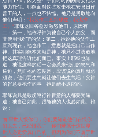
息日工作，因为整个宇宙时时刻刻需要祂以
能力托住。耶稣面对这些攻击祂在安息日作
善工的人，一点也不怯懦。祂乃是勇敢地向
他们声明：
“
我父作工直到现在，我也作
工。
”
耶稣这回答愈发激怒他们，原因有
二：第一，祂称呼神为祂自己个人的父，而
非使用
“
我们
”
的父；第二，祂说祂的父作工
直到现在，祂也作工，意思就是把自己当作
神。其实耶稣本来就是神，祂只不过勇敢地
把这真理告诉他们而已。事实上耶稣也知
道，祂说这样的话一定会惹来他们的怒气和
逼迫，然而祂的态度是，应该说的真理就必
须说，他们要生气就让他们去生气吧！父神
的旨意要祂作的事，祂是绝不退缩的。
耶稣说凡是敬虔遵行神旨意的人都要受逼
迫；祂自己如此，跟随祂的人也必如此。祂
说：
如果世人恨你们，你们要知道他们在恨你
“
们以先，已经恨我了。你们若属于这世界，
世人必定爱属自己的；但因为你们不属于世