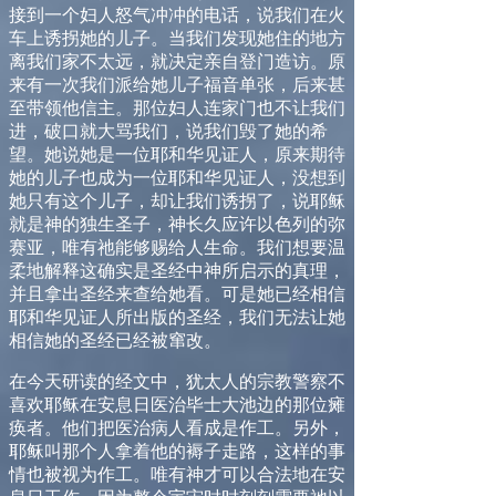
接到一个妇人怒气冲冲的电话，说我们在火
车上诱拐她的儿子。当我们发现她住的地方
离我们家不太远，就决定亲自登门造访。原
来有一次我们派给她儿子福音单张，后来甚
至带领他信主。那位妇人连家门也不让我们
进，破口就大骂我们，说我们毁了她的希
望。她说她是一位耶和华见证人，原来期待
她的儿子也成为一位耶和华见证人，没想到
她只有这个儿子，却让我们诱拐了，说耶稣
就是神的独生圣子，神长久应许以色列的弥
赛亚，唯有祂能够赐给人生命。我们想要温
柔地解释这确实是圣经
中
神所启示的真理，
并且拿出圣经来查给她看。可是她已经相信
耶和华见证人所出版的圣经，我们无法让她
相信她的圣经已经被窜改。
在今天研读的经文中，犹太人的宗教警察不
喜欢耶稣在安息日医治毕士大池边的那位瘫
痪者。他们把医治病人看成是作工。另外，
耶稣叫那个人拿着他的褥子走路，这样的事
情也被视为作工。唯有神才可以合法地在安