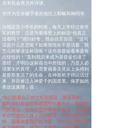
后有机会再另外详谈。
在作为生命赐予者的地位上耶稣和神同等
当我还是小学生的时候，每天上学经过救世
军的教堂，总是为着墙壁上的标语
“
你真正
活着吗？
”
感到好奇，我会自言自语：
“
这句
话是什么意思呢？如果我现在不是活着，我
怎么能够读这标语呢？这些基督徒看来是有
点怪怪的！
”
直到我后来成为基督徒也读了
圣经，才明白这标语当中所指的，乃是人必
须重生的真理。人需要藉着圣灵从上头得到
基督那复活了的生命，在神面前才得以活过
来，并且被迁入神爱子的国度里。保罗如此
表达这真理，说：
你们因着自己的过犯和罪恶，原是死的。
“
那时你们在过犯和罪恶中行事为人，随着时
代的潮流，也服从空中掌权的首领，就是现
今在悖逆的人身上运行的灵。然而神满有怜
悯，因着祂爱我们的大爱，就在我们因过犯
死了的时候，使我们与基督一同活过来，