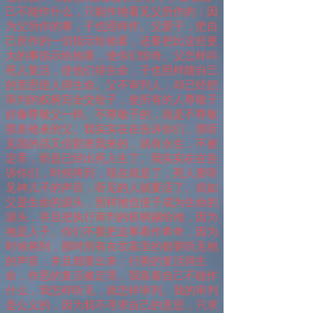
己不能作什么，只能作祂看见父所作的；因
为父所作的事，子也照样作。父爱子，把自
己所作的一切指示给祂看，还要把比这些更
大的事指示给祂看，使你们惊奇。父怎样叫
死人复活，使他们得生命，子也照样随自己
的意思使人得生命。父不审判人，却已经把
审判的权柄完全交给子，使所有的人尊敬子
好像尊敬父一样。不尊敬子的，就是不尊敬
那差祂来的父。我实实在在告诉你们，那听
见我的话又信那差我来的，就有永生，不被
定罪，而是已经出死入生了。我实实在在告
诉你们，时候将到，现在就是了，死人要听
见神儿子的声音，听见的人就要活了。就如
父是生命的源头，照样祂也使子成为生命的
源头，并且把执行审判的权柄赐给祂，因为
祂是人子。你们不要把这事看作希奇，因为
时候将到，那时所有在坟墓里的都要听见祂
的声音，并且都要出来；行善的复活得生
命，作恶的复活被定罪。我靠着自己不能作
什么，我怎样听见，就怎样审判。我的审判
是公义的，因为我不寻求自己的意思，只求