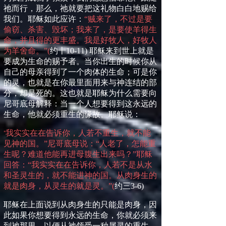
祂而行，那么，祂就要把这礼物白白地赐给
我们。耶稣如此应许：
“贼来了，不过是要
偷窃、杀害、毁坏；我来了，是要使羊得生
命，并且得的更丰盛。我是好牧人，好牧人
为羊舍命。”
(
约十
10-11)
耶稣来到世上就是
要成为生命的赐予者。当你出生的时候你从
自己的母亲得到了一个肉体的生命；可是你
的灵，也就是在你最里面用来与神连结的部
分，却是死的。这也就是耶稣为什么需要向
尼哥
底母
解释：当一个人想要得到这永远的
生命，他就必须重生的缘故。耶稣说：
我实实在在告诉你，人若不重生，就不能
“
见神的国。”尼哥
底母
说：“人老了，怎能重
生呢？难道他能再进母腹生出来吗？”耶稣
回答：“我实实在在告诉你，人若不是从水
和圣灵生的，就不能进神的国。从肉身生的
就是肉身，从灵生的就是灵。”
(
约三
3-6)
耶稣在上面说到从肉身生的只能是肉身，因
此如果你想要得到永远的生命，你就必须来
到祂那里，以便从祂领受一种属灵的重生，