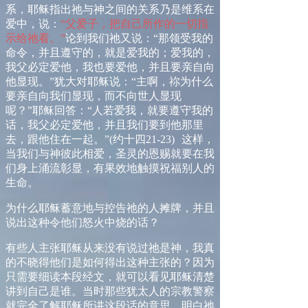
系，耶稣指出祂与神之间的关系乃是维系在
爱中，说：
“父爱子，把自己所作的一切指
示给祂看。”
论到
我们祂又说：
“
那领受我的
命令，并且遵守的，就是爱我的；爱我的，
我父必定爱他，我也要爱他，并且要亲自向
他显现。
”
犹大对耶稣说：
“
主啊，祢为什么
要亲自向我们显现，而不向世人显现
呢？
”
耶稣回答：
“
人若爱我，就要遵守我的
话，我父必定爱他，并且我们要到他那里
去，跟他住在一起。
”
(
约十四
21-23
)
这样，
当我们与神彼此相爱，圣灵的恩赐就要在我
们身上涌流彰显，有果效地触摸祝福别人的
生命。
为
什么耶稣蓄意地与控告祂的人摊牌，并且
说出这种令他们怒火中烧的话？
有些人主张耶稣从来没有说过祂是神，我真
的不晓得他们是如何得出这种主张的？因为
只需要细读本段经文，就可以看见耶稣清楚
讲到自己是谁。当时那些犹太人的宗教警察
就完全了解耶稣所讲这段话的意思，明白祂