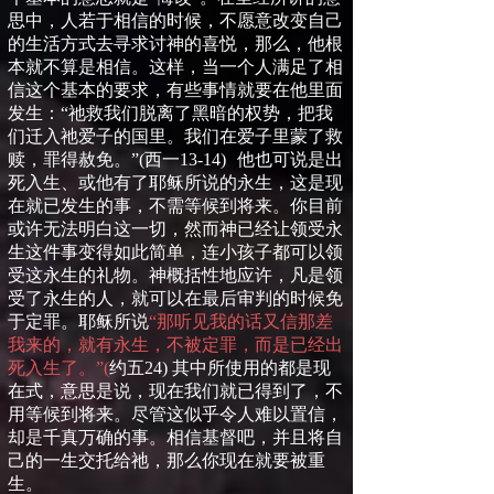
思中，人若于相信的时候，不愿意改变自己
的生活方式去寻求讨神的喜悦，那么，他根
本就不算是相信。这样，当一个人满足了相
信这个基本的要求，有些事情就要在他里面
发生：
“
祂救我们脱离了黑暗的权势，把我
们迁入祂爱子的国里。我们在爱子里蒙了救
赎，罪得赦免。
”
(
西一
13-14
)
他也可说是出
死入生、或他有了耶稣所说的永生，这是现
在就已发生的事，不需等候到将来。你目前
或许无法明白这一切，然而神已经让领受永
生这件事变得如此简单，连小孩子都可以领
受这永生的礼物。神概括性地应许，凡是领
受了永生的人，就可以在最后审判的时候免
于定罪。耶稣所说
“那听见我的话又信那差
我来的，就有永生，不被定罪，而是已经出
死入生了。”
(
约五
24)
其中所使用的都是现
在式，意思是说，现在我们就已得到了，不
用等候到将来。尽管这似乎令人难以置信，
却是千真万确的事。相信基督吧，并且将自
己的一生交托给祂，那么你现在就要被重
生。