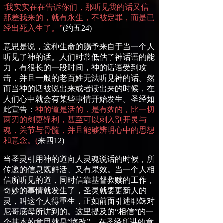
我实实在在告诉你们，那听见我的话又信
“
那差我来的，就有永生，不被定罪，而是已
经出死入生了。”
(
约五
24)
意思是说，这种生命的赐予来自于当一个人
听见了神的话。人们时常低估了神话语的能
力，有很长的一段时间，神的话语受到攻
击，并且一般的老百姓无法听见神的话。然
而当神的话被说出来或者读出来的时候，在
人们心中就会有某些事情开始发生。圣经如
此宣告：
神的道是活的，是有效的，比一切
两刃的剑更锋利，甚至可以刺入剖开灵与
魂，关节与骨髓，并且能够辨明心中的思想
和意念。
(
来四
12)
当圣灵引用神的道向人灵魂说话的时候，所
传递的信息既鲜活、又有果效。当一个人相
信所听见的道，同时信靠基督救赎的工作，
奇妙的事情就发生了，圣灵就要更新人的
灵，叫这个人得重生，正如前面引述耶稣对
尼哥
底母
所讲到的。这里提及的
“
相信
”
的一
个基本的意思就是
“
悔改
”
。在圣经所讲的意