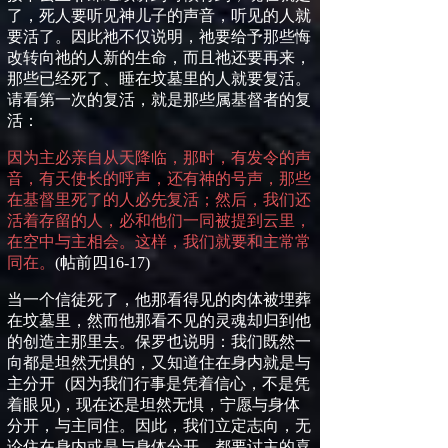
了，死人要听见神儿子的声音，听见的人就
要活了。因此祂不仅说明，祂要给予那些悔
改转向祂的人新的生命，而且祂还要再来，
那些已经死了、睡在坟墓里的人就要复活。
请看第一次的复活，就是那些属基督者的复
活：
因为主必亲自从天降临，那时，有发令的声
音，有天使长的呼声，还有神的号声，那些
在基督里死了的人必先复活；然后，我们还
活着存留的人，必和他们一同被提到云里，
在空中与主相会。这样，我们就要和主常常
同在。
(
帖前四
16-17)
当一个信徒死了，他那看得见的肉体被埋葬
在坟墓里，然而他那看不见的灵魂却归到他
的创造主那里去。保罗也说明：我们既然一
向都是坦然无惧的，又知道住在身内就是与
主分开
(
因为我们行事是凭着信心，不是凭
着眼见
)
，现在还是坦然无惧，宁愿与身体
分开，与主同住。因此，我们立定志向，无
论住在身内或是与身体分开，都要讨主的喜