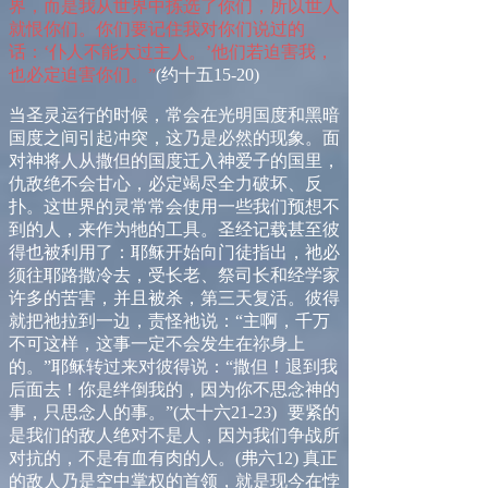
界，而是我从世界中拣选了你们，所以世人
就恨你们。你们要记住我对你们说过的
话：‘仆人不能大过主人。’他们若迫害我，
也必定迫害你们。”
(
约十五
15-20)
当圣灵运行的时候，常会在光明国度和黑暗
国度之间引起冲突，这乃是必然的现象。面
对神将人从撒但的国度迁入神爱子的国里，
仇敌绝不会甘心，必定竭尽全力破坏、反
扑。这世界的灵常常会使用一些我们预想不
到的人，来作为牠的工具。圣经记载甚至彼
得也被利用了：耶稣开始向门徒指出，祂必
须往耶路撒冷去，受长老、祭司长和经学家
许多的苦害，并且被杀，第三天复活。彼得
就把祂拉到一边，责怪祂说：
“
主啊，千万
不可这样，这事一定不会发生在祢身上
的。
”
耶稣转过来对彼得说：
“
撒但！退到我
后面去！你是绊倒我的，因为你不思念神的
事，只思念人的事。
”
(
太十六
21-23
)
要紧的
是我们的敌人绝对不是人，因为我们争战所
对抗的，不是有血有肉的人。
(
弗六
12)
真正
的敌人乃是空中掌权的首领，就是现今在悖