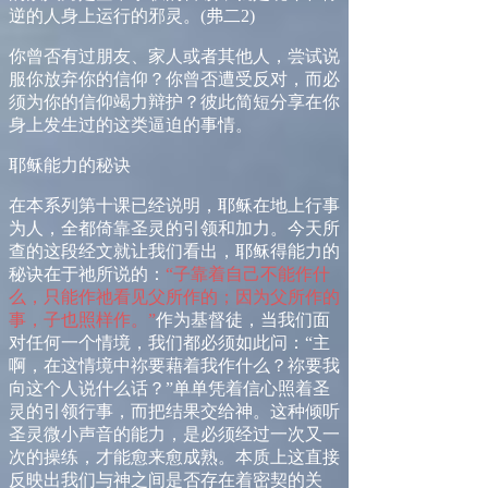
逆的人身上运行的邪灵。
(
弗二
2)
你曾否有过朋友、家人或者其他人，尝试说
服你放弃你的信仰？你曾否遭受反对，而必
须为你的信仰竭力辩护？彼此简短分享在你
身上发生过的这类逼迫的事情。
耶稣能力的秘诀
在本系列第十课已经说明，耶稣在地上行事
为人，全都倚靠圣灵的引领和加力。今天所
查的这段经文就让我们看出，耶稣得能力的
秘诀在于祂所说的：
“子靠着自己不能作什
么，只能作祂看见父所作的；因为父所作的
事，子也照样作。”
作为基督徒，当我们面
对任何一个情境，我们都必须如此问：
“
主
啊，在这情境中祢要藉着我作什么？祢要我
向这个人说什么话？
”
单单凭着信心照着圣
灵的引领行事，而把结果交给神。这种倾听
圣灵微小声音的能力，是必须经过一次又一
次的操练，才能愈来愈成熟。本质上这直接
反映出我们与神之间是否存在着密契的关