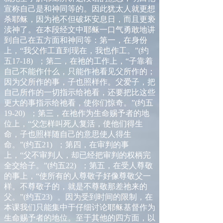
宣称自己是和神同等的。因此犹太人就更想
杀耶稣，因为祂不但破坏安息日，而且更亵
渎神了。在本段经文中耶稣一口气勇敢地讲
到自己在五方面和神同等：第一，在身份
上，
“
我父作工直到现在，我也作工。
”
(
约
五
17-18
)
；第二，在祂的工作上，
“
子靠着
自己不能作什么，只能作祂看见父所作的；
因为父所作的事，子也照样作。父爱子，把
自己所作的一切指示给祂看，还要把比这些
更大的事指示给祂看，使你们惊奇。
”
(
约五
19-20
)
；第三，在祂作为生命赐予者的地
位上，
“
父怎样叫死人复活，使他们得生
命，子也照样随自己的意思使人得生
命。
”
(
约五
21
)
；第四，在审判的事
上，
“
父不审判人，却已经把审判的权柄完
全交给子。
”
(
约五
22
)
；第五，在受人尊敬
的事上，
“
使所有的人尊敬子好像尊敬父一
样。不尊敬子的，就是不尊敬那差祂来的
父。
”
(
约五
23
)
。因为受到时间的限制，在
本课我们只能集中于仔细讨论耶稣基督作为
生命赐予者的地位。至于其他的四方面，以