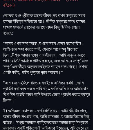
বাইবেল
)
লোকেরা
যখন
খ্রীষ্টকে
তাদের
জীবন
দেয়
তখন
ঈশ্বরের
সাথে
তাদের
বিভিন্ন
অভিজ্ঞতা
হয়
।
জীবিত
ঈশ্বরের
সাথে
তাদের
সাক্ষাৎ
সম্পর্কে
লোকেরা
বলেছে
এমন
কিছু
জিনিস
এখানে
রয়েছে
:
আমার
এখন
আশা
আছে
যেখানে
আগে
কেবল
হতাশা
ছিল
।
"
আমি
এখন
ক্ষমা
করতে
পারি
যেখানে
আগে
শুধু
শীতলতা
,
ছিল
ঈশ্বর
আমার
মধ্যে
এত
জীবন্ত
।
আমি
অনুভব
করতে
...
পারি
যে
তিনি
আমাকে
গাইড
করছেন
এবং
আমি
যে
সম্পূর্ণ
এবং
,
সম্পূর্ণ
একাকীত্ব
অনুভব
করছিলাম
তা
হল
চলে
গেছে
।
ঈশ্বর
একটি
গভীর
গভীর
শূন্যতা
পূরণ
করছেন
।
,
"
আমার
মনে
হচ্ছিল
রাস্তায়
সবাইকে
আলিঙ্গন
করছি
আমি
"
...
প্রার্থনা
করা
বন্ধ
করতে
পারি
না
এমনকি
আমি
আজ
আমার
বাস
;
স্টপ
মিস
করেছি
কারণ
আমি
উপরের
ডেকে
প্রার্থনা
করতে
ব্যস্ত
ছিলাম
।
"
1) অভিজ্ঞতা
ব্যাপকভাবে
পরিবর্তিত
হয়
।
আমি
খ্রীষ্টের
কাছে
আমার
জীবন
দেওয়ার
পরে
আমি
জানতাম
যে
আমার
ভিতরে
কিছু
,
ঘটেছে
।
ঈশ্বর
আমাকে
ব্যক্তিগতভাবে
আমার
জন্য
ঈশ্বরের
ভালবাসার
একটি
শক্তিশালী
অভিজ্ঞতা
দিয়েছেন
এটা
জেনে
যে
,