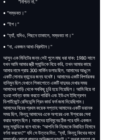
নিশ্চিত
না
• "
."
সম্ভবত
।
• "
"
ইশ
।
• "
"
হ্যাঁ
যদিও
পিছনে
তাকালে
সম্ভবত
না
।
• "
,
,
,
"
না
একজন
আধা
খ্রিস্টান
।
• "
,
-
"
আসুন
এক
মিনিটের
জন্য
সেই
পুলে
মাছ
ধরা
যাক
সালে
: 1980
যখন
আমি
আমার
স্ত্রী
স্যান্ডিকে
বিয়ে
করি
তখন
আমার
কাছে
,
আমার
নামে
প্রায়
মার্কিন
ডলার
ছিল
আমাদের
আঙুলে
300
,
একটি
সোনার
ব্যান্ডের
জন্য
যথেষ্ট
।
আমাদের
একটি
বিপর্যয়কর
হানিমুন
ছিল
যেখানে
শিকাগোতে
একটি
যাদুঘর
দেখার
সময়
আমাদের
গাড়ি
থেকে
সবকিছু
চুরি
হয়ে
গিয়েছিল
।
আমি
বিয়ে
না
হওয়া
পর্যন্ত
কাজ
করতে
পারিনি
এবং
ইউএস
ইমিগ্রেশন
ডিপার্টমেন্টে
রেসিডেন্সি
গ্রিন
কার্ড
ফর্ম
জমা
দিয়েছিলাম
।
আমাদের
বিয়ের
প্রথম
কয়েক
সপ্তাহ
আমাদের
একটি
ভয়ানক
সময়
ছিল
কিন্তু
আমাদের
একে
অপরের
এবং
ঈশ্বরের
সেবা
,
করার
স্বপ্ন
ছিল
।
আমাদের
হানিমুনের
ঠিক
পরে
যদি
একজন
বন্ধু
স্যান্ডিকে
বলে
থাকে
আপনি
কি
নিজেকে
বিবাহিত
হিসাবে
: "
বর্ণনা
করবেন
যদি
সে
উত্তর
দিত
হ্যাঁ
কিন্তু
কিথের
সাথে
?"
, "
,
সম্পর্কের
কোনো
বাস্তব
অভিজ্ঞতা
ছাড়াই
।
অথবা
হয়তো
সে
"