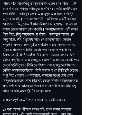
আমার
কাছ
থেকে
কিছু
উল্লেখযোগ্য
ওজন
চলে
গেছে
।
এটা
চলে
না
যাওয়া
পর্যন্ত
আমি
বুঝতে
পারিনি
যে
আমি
একটি
ওজন
বহন
করছি
।
আমি
খুব
হালকা
এবং
মুক্ত
এবং
ভিতরে
শান্তি
অনুভব
করেছি
।
সম্ভবত
আপনিও
অবিলম্বে
একটি
পার্থক্য
,
জানতেন
।
কিছু
লোক
খ্রিস্টান
হিসাবে
বড়
হয়েছে
এবং
কখনও
ঈশ্বর
থেকে
আলাদা
বোধ
করেনি
।
অন্যদের
জন্য
এটি
আরও
,
ধীরে
ধীরে
কিছু
সময়ের
মধ্যে
ঘটছে
।
ইংল্যান্ডে
আমার
এক
,
বন্ধু
আছে
টনি
খ্রিস্টের
সাথে
দেখা
করার
আগে
একজন
,
,
মদ্যপ
।
একবার
তিনি
প্যারিসে
মাতাল
হয়েছিলেন
এবং
একটি
ট্রেন
ধরেছিলেন
যা
তিনি
ভেবেছিলেন
যে
তাকে
প্যারিসের
উপকণ্ঠে
দুই
বা
তিন
মাইল
নিয়ে
যাবে
।
সমস্যা
হল
যে
তিনি
ঘুমিয়ে
পড়েছিলেন
এবং
হল্যান্ডের
আমস্টারডামে
কয়েক
ঘন্টা
পরে
জেগে
উঠেছিলেন
।
তিনি
বেলজিয়াম
এবং
হল্যান্ডের
সীমান্ত
পেরিয়ে
ভ্রমণ
করেছিলেন
তিনি
জানেন
না
যে
তিনি
দুটি
দেশের
,
মধ্য
দিয়ে
গেছেন
।
একইভাবে
আমাদের
মধ্যে
কেউ
কেউ
,
অন্ধকারের
রাজ্য
থেকে
খ্রিস্টের
রাজ্যে
সীমানা
অতিক্রম
করে
এবং
কখন
তারা
অতিক্রম
করেছিল
তা
মনে
থাকে
না
তারা
শুধু
;
জানে
যে
তারা
এখন
খ্রীষ্টের
রাজ্যে
আছে
যা
গুরুত্বপূর্ণ
তা
অভিজ্ঞতার
মতো
নয়
যেটি
সত্য
যে
,
:
যখন
আমরা
খ্রীষ্টকে
গ্রহণ
করি
তখন
আমরা
ঈশ্বরের
2)
,
সন্তান
হই
।
এটি
একটি
নতুন
সম্পর্কের
সূচনা
।
ভাল
বাবা
-