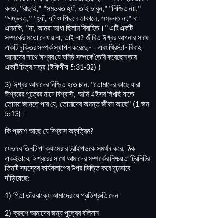
বলত
বাছাই
সম্ভবত
হ্যাঁ
তাই
ভাবুন
নিশ্চিত
নয়
, "
," "
,
," "
,"
সম্ভবত
হ্যাঁ
যদিও
পিছনে
তাকালে
সম্ভবত
না
বা
"
," "
,
,
,"
এমনকি
না
আমরা
আধা
ছিলাম
বিবাহিত
।
এটি
একটি
, "
,
"
সম্পর্কের
মতো
দেখায়
না
তাই
না
জীবিত
ঈশ্বর
আপনার
সাথে
,
?
একটি
চুক্তির
সম্পর্ক
স্থাপন
করেছেন
এবং
খ্রিস্টান
বিবাহ
-
আমাদের
সাথে
ঈশ্বর
যে
ঘনিষ্ঠ
সম্পর্কে
তৈরি
করেছেন
তার
একটি
চিত্র
মাত্র
ইফিষীয়
(
5:31-32) )
ঈশ্বর
আমাদের
নিশ্চিত
হতে
চান
তোমাদের
কাছে
যারা
3)
. "
ঈশ্বরের
পুত্রের
নামে
বিশ্বাসী
আমি
এইসব
লিখছি
যাতে
,
তোমরা
জানতে
পার
যে
তোমাদের
অনন্ত
জীবন
আছে
জন
,
" (1
।
5:13)
কি
প্রমাণ
আছে
যে
বিশ্বাস
অকৃত্রিম
?
যেভাবে
তিনটি
পা
ক্যামেরার
ট্রাইপডকে
সমর্থন
করে
ঠিক
,
একইভাবে
ঈশ্বরের
সাথে
আমাদের
সম্পর্কের
নিশ্চয়তা
ট্রিনিটির
,
তিনটি
সদস্যের
কার্যকলাপের
উপর
ভিত্তি
করে
দৃঢ়ভাবে
দাঁড়িয়েছে
:
পিতা
তাঁর
বাক্যে
আমাদের
যে
প্রতিশ্রুতি
দেন
1)
ক্রুশে
আমাদের
জন্য
পুত্রের
বলিদান
2)