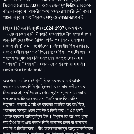
নিয়ে
যায়
রোম
।
তাদের
থেকে
মুখ
ফিরিয়ে
নেওয়াকে
(
6:23a)
বাইবেল
অনুতাপ
আক্ষরিক
অর্থে
আমাদের
মন
পরিবর্তন
বলে
।
(
)
আমরা
অনুতাপ
এবং
বিশ্বাসের
মাধ্যমে
উপহার
গ্রহণ
করি
।
বিশ্বাস
কি
জন
জি
প্যাটন
ডামফ্রিজ
?
(1824-1907)
,
শায়ারের
একজন
স্কট
উপজাতীয়
জনগণকে
যীশু
সম্পর্কে
বলার
,
জন্য
নিউ
হেব্রাইডস
দক্ষিণ
পশ্চিম
প্রশান্ত
মহাসাগরের
(
-
একদল
দ্বীপ
ভ্রমণ
করেছিলেন
।
দ্বীপবাসীরা
ছিল
নরখাদক
)
,
এবং
তার
জীবন
ক্রমাগত
বিপদের
মধ্যে
ছিল
।
প্যাটেন
জন
এর
গসপেল
অনুবাদ
করার
সিদ্ধান্ত
নেন
কিন্তু
তাদের
ভাষায়
বিশ্বাস
বা
বিশ্বাস
এর
জন্য
কোন
শব্দ
পাওয়া
যায়
নি
।
"
"
"
"
কেউ
কাউকে
বিশ্বাস
করেনি
।
অবশেষে
প্যাটন
সেই
শব্দটি
খুঁজে
বের
করার
পথে
আঘাত
,
করলেন
যার
জন্য
তিনি
খুঁজছিলেন
।
যখন
তার
দেশীয়
চাকর
ভিতরে
এলো
প্যাটন
মেঝে
থেকে
দুই
পা
তুলে
তার
চেয়ারে
,
,
বসলেন
এবং
জিজ্ঞেস
করলেন
আমি
এখন
কি
করছি
, "
?"
উত্তরে
চাকরটি
একটি
শব্দ
ব্যবহার
করেছিল
যার
অর্থ
ছিল
,
,
আপনার
সমস্ত
ওজন
তার
উপর
নির্ভর
করা
।
এই
শব্দটি
"
"
প্যাটন
ব্যবহৃত
অভিব্যক্তি
ছিল
।
বিশ্বাস
হল
আপনার
পুরো
ভার
যীশুর
উপর
এবং
ক্রুশে
তিনি
আমাদের
জন্য
যা
করেছেন
তার
উপর
নির্ভর
করছে
।
যীশু
আমাদের
সমস্ত
অন্যায়কে
নিজের