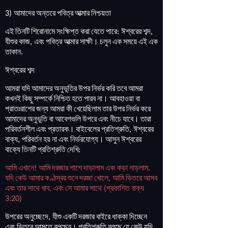
আমাদের
অন্তরে
পবিত্র
আত্মার
নিশ্চয়তা
3)
এই
তিনটি
শিরোনামে
সংক্ষিপ্ত
করা
যেতে
পারে
ঈশ্বরের
শব্দ
:
,
যীশুর
কাজ
এবং
পবিত্র
আত্মার
সাক্ষী
।
চলুন
এক
সময়ে
এই
এক
,
তাকান
.
ঈশ্বরের
শব্দ
আমরা
যদি
আমাদের
অনুভূতির
উপর
নির্ভর
করি
তবে
আমরা
কখনই
কিছু
সম্পর্কে
নিশ্চিত
হতে
পারব
না
।
আবহাওয়া
বা
প্রাতঃরাশের
জন্য
আমরা
কী
খেয়েছিলাম
তার
উপর
নির্ভর
করে
আমাদের
অনুভূতি
বা
আবেগগুলি
উপরে
এবং
নীচে
যাবে
।
তারা
পরিবর্তনশীল
এবং
প্রতারক
।
বাইবেলের
প্রতিশ্রুতি
ঈশ্বরের
,
বাক্য
পরিবর্তন
হয়
না
এবং
নির্ভরযোগ্য
।
আসুন
ঈশ্বরের
,
বাক্যে
তিনটি
প্রতিশ্রুতি
দেখি
:
আমি
এখানে
আমি
দরজার
পাশে
দাড়ালাম
এবং
কড়া
নাড়লাম
!
.
যদি
কেউ
আমার
কণ্ঠস্বর
শুনে
দরজা
খোলে
আমি
ভিতরে
আসব
,
এবং
তার
সাথে
খাব
এবং
সে
আমার
সাথে
প্রকাশিত
বাক্য
,
(
3:20)
উপরের
অনুচ্ছেদে
যীশু
একটি
দরজার
বাইরে
ধাক্কা
দিচ্ছেন
,
এবং
ভিতরে
আসতে
বলছেন
।
প্রতিশ্রুতি
বলছে
যে
কেউ
যদি