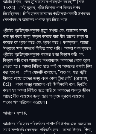
আমার
ঈশ্বর
কেন
তুমি
আমাকে
পরিত্যাগ
করেছ
মার্ক
,
?" (
।
সেই
মুহুর্তে
খ্রীষ্ট
বিশ্বের
পাপ
নিজের
উপর
15:34)
,
নিয়েছিলেন
।
তিনি
হলেন
আমাদের
প্রতিস্থাপনকারী
ঈশ্বরের
মেষশাবক
যে
আমাদের
পাপকে
দূরে
নিয়ে
গেছে
খ্রীষ্টের প্রতিস্থাপনমূলক মৃত্যু ঈশ্বর এবং আমাদের মধ্যে
বাধা দূর করার জন্য সম্ভব করেছে যারা যীশু তাদের জন্য যা
করেছে তা গ্রহণ করে এবং গ্রহণ করে। ফলস্বরূপ, আমরা
ঈশ্বরের ক্ষমা সম্পর্কে নিশ্চিত হতে পারি। আমরা যখন ক্রুশে
খ্রীষ্টের প্রতিস্থাপনমূলক কাজের উপর বিশ্বাস করি এবং
বিশ্বাস করি তখন আমাদের অপরাধবোধ আমাদের থেকে তুলে
নেওয়া হয়। আমরা নিশ্চিত হতে পারি যে আমাদের কখনই নিন্দা
করা হবে না। পৌল যেমনটি বলেছেন, "অতএব, যারা খ্রীষ্ট
যীশুতে আছে তাদের জন্য এখন কোন নিন্দা নেই" (রোমানস্
8:1)। কারণ শাস্ত্র আমাদের এই জিনিসগুলি বলে, দ্বিতীয়
কারণ হল আমরা নিশ্চিত হতে পারি যে আমাদের অনন্ত জীবন
আছে: যীশু আমাদের জন্য মরার মাধ্যমে ক্রুশে আমাদের
পাপের ঋণ পরিশোধ করেছেন।
আমাদের সম্পর্ক.
আমাদের চরিত্রের পরিবর্তনের পাশাপাশি ঈশ্বর এবং অন্যদের
সাথে সম্পর্কের ক্ষেত্রেও পরিবর্তন হবে। আমরা ঈশ্বর- পিতা,