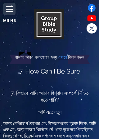
MENU
বাংলায় আরও পড়াশোনার জন্য
এখানে
ক্লিক করুন
7. How Can I Be Sure
7. কিভাবে আমি আমার বিশ্বাস সম্পর্কে নিশ্চিত
হতে পারি?
আমি
এতে
নতুন
আমার
বেশিরভাগ
কৈশোর
এবং
বিশের
দশকের
প্রথম
দিকে
আমি
,
এক
এবং
অন্য
কারণে
খ্রিস্টান
ধর্ম
থেকে
দূরে
সরে
গিয়েছিলাম
,
কিন্তু
বৌদ্ধ
হিন্দুধর্ম
এবং
দর্শনের
মাধ্যমে
অনুসন্ধান
করার
,