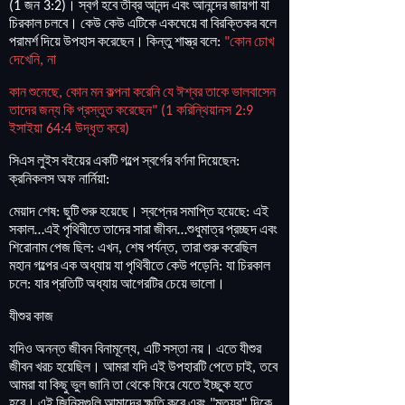
জন
।
স্বর্গ
হবে
তীব্র
আনন্দ
এবং
আনন্দের
জায়গা
যা
(1
3:2)
চিরকাল
চলবে
।
কেউ
কেউ
এটিকে
একঘেয়ে
বা
বিরক্তিকর
বলে
পরামর্শ
দিয়ে
উপহাস
করেছেন
।
কিন্তু
শাস্ত্র
বলে
কোন
চোখ
:
"
দেখেনি
না
,
কান
শুনেছে
কোন
মন
কল্পনা
করেনি
যে
ঈশ্বর
তাকে
ভালবাসেন
,
তাদের
জন্য
কি
প্রস্তুত
করেছেন
করিন্থিয়ানস
" (1
2:9
ইসাইয়া
উদ্ধৃত
করে
64:4
)
সিএস
লুইস
বইয়ের
একটি
গল্পে
স্বর্গের
বর্ণনা
দিয়েছেন
:
ক্রনিকলস
অফ
নার্নিয়া
:
মেয়াদ
শেষ
ছুটি
শুরু
হয়েছে
।
স্বপ্নের
সমাপ্তি
হয়েছে
এই
:
:
সকাল
এই
পৃথিবীতে
তাদের
সারা
জীবন
শুধুমাত্র
প্রচ্ছদ
এবং
…
…
শিরোনাম
পেজ
ছিল
এখন
শেষ
পর্যন্ত
তারা
শুরু
করেছিল
:
,
,
মহান
গল্পের
এক
অধ্যায়
যা
পৃথিবীতে
কেউ
পড়েনি
যা
চিরকাল
:
চলে
যার
প্রতিটি
অধ্যায়
আগেরটির
চেয়ে
ভালো
।
:
যীশুর
কাজ
যদিও
অনন্ত
জীবন
বিনামূল্যে
এটি
সস্তা
নয়
।
এতে
যীশুর
,
জীবন
খরচ
হয়েছিল
।
আমরা
যদি
এই
উপহারটি
পেতে
চাই
তবে
,
আমরা
যা
কিছু
ভুল
জানি
তা
থেকে
ফিরে
যেতে
ইচ্ছুক
হতে
হবে
।
এই
জিনিসগুলি
আমাদের
ক্ষতি
করে
এবং
মৃত্যুর
দিকে
"
"