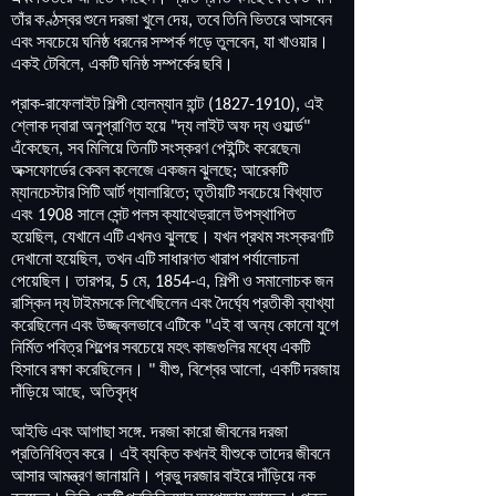
তাঁর
কণ্ঠস্বর
শুনে
দরজা
খুলে
দেয়
তবে
তিনি
ভিতরে
আসবেন
,
এবং
সবচেয়ে
ঘনিষ্ঠ
ধরনের
সম্পর্ক
গড়ে
তুলবেন
যা
খাওয়ার
।
,
একই
টেবিলে
একটি
ঘনিষ্ঠ
সম্পর্কের
ছবি
।
,
প্রাক
রাফেলাইট
শিল্পী
হোলম্যান
হান্ট
এই
-
(1827-1910)
,
শ্লোক
দ্বারা
অনুপ্রাণিত
হয়ে
দ্য
লাইট
অফ
দ্য
ওয়ার্ল্ড
"
"
এঁকেছেন
সব
মিলিয়ে
তিনটি
সংস্করণ
পেইন্টিং
করেছেন৷
,
অক্সফোর্ডের
কেবল
কলেজে
একজন
ঝুলছে
আরেকটি
;
ম্যানচেস্টার
সিটি
আর্ট
গ্যালারিতে
তৃতীয়টি
সবচেয়ে
বিখ্যাত
;
এবং
সালে
সেন্ট
পলস
ক্যাথেড্রালে
উপস্থাপিত
1908
হয়েছিল
যেখানে
এটি
এখনও
ঝুলছে
।
যখন
প্রথম
সংস্করণটি
,
দেখানো
হয়েছিল
তখন
এটি
সাধারণত
খারাপ
পর্যালোচনা
,
পেয়েছিল
।
তারপর
মে
এ
শিল্পী
ও
সমালোচক
জন
, 5
, 1854-
,
রাস্কিন
দ্য
টাইমসকে
লিখেছিলেন
এবং
দৈর্ঘ্যে
প্রতীকী
ব্যাখ্যা
করেছিলেন
এবং
উজ্জ্বলভাবে
এটিকে
এই
বা
অন্য
কোনো
যুগে
"
নির্মিত
পবিত্র
শিল্পের
সবচেয়ে
মহৎ
কাজগুলির
মধ্যে
একটি
হিসাবে
রক্ষা
করেছিলেন
।
যীশু
বিশ্বের
আলো
একটি
দরজায়
"
,
,
দাঁড়িয়ে
আছে
অতিবৃদ্ধ
,
আইভি
এবং
আগাছা
সঙ্গে
দরজা
কারো
জীবনের
দরজা
.
প্রতিনিধিত্ব
করে
।
এই
ব্যক্তি
কখনই
যীশুকে
তাদের
জীবনে
আসার
আমন্ত্রণ
জানায়নি
।
প্রভু
দরজার
বাইরে
দাঁড়িয়ে
নক