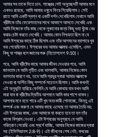
আমার
সব
তাকে
দিতে
চান
শাস্ত্রের
সেই
অনুচ্ছেদটি
আমার
মনে
.
এখনও
রয়েছে
আমি
আমার
ওষুধে
ফিরে
গিয়েছিলাম
।
সেই
,
রাতে
আমি
একটি
স্বপ্ন
বা
একটি
দর্শন
দেখেছিলাম
যেখানে
আমি
খ্রীষ্টকে
তাঁর
ফেরেশতাদের
সাথে
আকাশে
আসতে
দেখেছি
এবং
আমি
নিজেকে
তাঁর
কাছ
থেকে
লুকানোর
জন্য
কিছু
গুহা
খুঁজে
বের
করার
চেষ্টা
করতে
দেখেছি
।
আমার
কোন
নিশ্চয়তা
ছিল
না
যে
আমি
ঈশ্বরের
কাছে
ঠিক
ছিলাম
এবং
তাঁর
আগমনের
ব্যাপারে
খুব
ভয়
পেয়েছিলাম
।
ঈশ্বরের
ভয়
আমার
আত্মায়
এসেছিল
এমন
,
কিছু
যা
শাস্ত্র
বলে
জ্ঞানের
শুরু
হিতোপদেশ
।
(
9:10)
পরে
আমি
খ্রীষ্টের
কাছে
আমার
জীবন
দেওয়ার
পরে
আমি
,
,
জানতাম
যে
আমি
গৃহীত
এবং
ভালবাসি
আমার
নিজের
কোন
,
ভালতার
কারণে
নয়
তবে
আমি
প্রভুর
দ্বারা
আমার
আত্মাকে
,
দেওয়া
বা
অর্পিত
কিছু
সম্পর্কে
সচেতন
ছিলাম
।
আমি
কখনই
এই
অনুভূতি
হারিয়ে
ফেলিনি
যে
আমি
কোথায়
যাব
যখন
আমি
মারা
যাব
বা
খ্রীষ্টের
দ্বিতীয়
আগমনে
আমি
কার
পাশে
থাকব
।
আপনার
মনে
হতে
পারে
এটি
খুব
অহংকারী
শোনাচ্ছে
কিন্তু
এই
,
সম্পর্ক
এবং
করুণা
যে
আমার
কাছে
এসেছে
তা
আমার
তৈরি
নয়
;
এটা
ঈশ্বরের
কাজ
এবং
আমাকে
যা
করতে
হবে
তা
হল
তাঁর
,
কাজে
বিশ্রাম
নেওয়া
।
এটা
ঈশ্বরের
অনুগ্রহে
যে
আমি
পরিত্রাণ
পেয়েছি
এবং
স্বর্গে
যাচ্ছি
আমার
নিজের
কাজের
দ্বারা
,
নয়
ইফিসিয়ানস
।
এই
জীবনের
শেষ
নেই
কবরের
(
2:8-9)
;