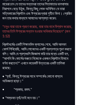
মায়েরা
চান
যে
তাদের
সন্তানরা
তাদের
পিতামাতার
ভালবাসায়
নিরাপদে
বেড়ে
উঠুক
কিন্তু
কিছু
লোক
অনিশ্চিত
যে
তারা
,
সত্যিকারের
খ্রিস্টান
এবং
ঈশ্বরের
দ্বারা
গৃহীত
কিনা
।
প্রেরিত
জন
তার
কথার
মাধ্যমে
আমাদের
আশ্বস্ত
করেন
:
তবুও
যারা
তাকে
গ্রহণ
করেছে
যারা
তার
নামে
বিশ্বাস
করেছে
"
,
,
তাদের
তিনি
ঈশ্বরের
সন্তান
হওয়ার
অধিকার
দিয়েছেন
জন
" (
1:12)
খ্রিস্টধর্মের
একটি
শিক্ষানবিস
ক্লাসের
শেষে
আমি
আলফা
,
কোর্স
শিখিয়েছি
আমি
লোকেদের
একটি
প্রশ্নপত্র
পূরণ
করতে
,
বলি
।
আমি
যে
প্রশ্নগুলি
জিজ্ঞাসা
করি
তার
মধ্যে
একটি
হল
,
আপনি
কি
কোর্সের
শুরুতে
নিজেকে
একজন
খ্রিস্টান
হিসাবে
"
বর্ণনা
করতেন
এখানে
কয়েকটি
উত্তরের
একটি
তালিকা
?"
রয়েছে
:
হ্যাঁ
কিন্তু
ঈশ্বরের
সাথে
সম্পর্কের
কোনো
বাস্তব
• "
,
অভিজ্ঞতা
ছাড়া
।
"
প্রকার
রকম
• "
,
."
সম্ভবত
হ্যাঁ
তাই
মনে
হয়
।
• "
/
"