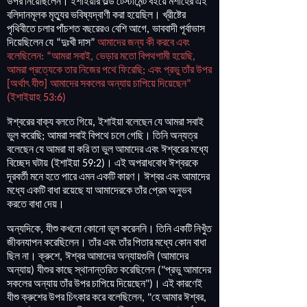
উপর
নিয়েছিলেন
।
ইশাইয়ার
ওল্ড
টেস্টামেন্ট
বইয়ে
মশীহের
এই
বলিদানমূলক
মৃত্যুর
ভবিষ্যদ্বাণী
করা
হয়েছিল
।
খ্রীষ্টের
পৃথিবীতে
চলার
পাঁচশত
বছরেরও
বেশি
আগে
ভাববাদী
পূর্বাভাস
,
দিয়েছিলেন
যে
দুঃখী
দাস
আমাদের
জন্য
কী
করবে
এবং
“
”
বলেছিলেন
আমরা
সবাই
ভেড়ার
মতো
বিপথগামী
হয়েছি
: “
,
,
আমরা
প্রত্যেকে
তার
নিজের
পথে
ফিরেছি
এবং
প্রভু
তাঁর
উপর
;
অর্থাৎ
যীশু
আমাদের
সকলের
অন্যায়
চাপিয়ে
দিয়েছেন
[
]
”
ইশাইয়াহ
(
53:6)
ঈশ্বরের
বাক্য
বলতে
গিয়ে
ইশাইয়া
বলেছেন
যে
আমরা
সবাই
,
ভুল
করেছি
আমরা
সবাই
বিপথে
চলে
গেছি
।
তিনি
অন্যত্র
;
বলেছেন
যে
আমরা
যা
করি
তা
ভুল
আমাদের
এবং
ঈশ্বরের
মধ্যে
বিচ্ছেদ
ঘটায়
ইশাইয়া
।
এই
অপরাধবোধ
ঈশ্বরকে
(
59:2)
দূরবর্তী
মনে
হতে
পারে
এমন
একটি
কারণ
।
ঈশ্বর
এবং
আমাদের
মধ্যে
একটি
বাধা
রয়েছে
যা
আমাদেরকে
তাঁর
প্রেম
অনুভব
করতে
বাধা
দেয়
।
অন্যদিকে
যীশু
কখনো
কোনো
ভুল
করেননি
।
তিনি
একটি
নিখুঁত
,
জীবনযাপন
করেছিলেন
।
তাঁর
এবং
তাঁর
পিতার
মধ্যে
কোন
বাধা
ছিল
না
।
ক্রুশে
ঈশ্বর
আমাদের
অন্যায়গুলি
আমাদের
,
(
অন্যায়
যীশুর
কাছে
স্থানান্তরিত
করেছিলেন
প্রভু
আমাদের
)
("
সকলের
অন্যায়
তাঁর
উপর
চাপিয়ে
দিয়েছেন
।
এই
কারণেই
")
যীশু
ক্রুশের
উপর
চিৎকার
করে
বলেছিলেন
হে
আমার
ঈশ্বর
, "
,