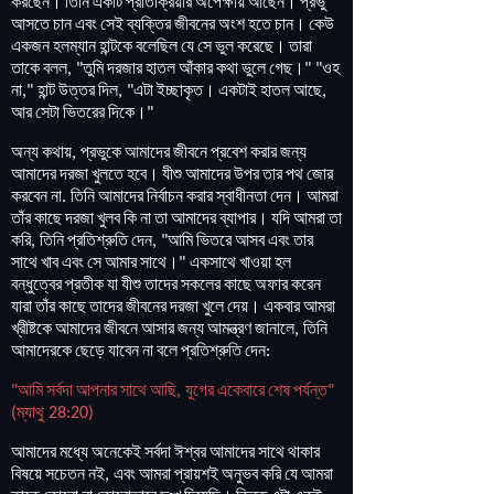
করছেন
।
তিনি
একটি
প্রতিক্রিয়ার
অপেক্ষায়
আছেন
।
প্রভু
আসতে
চান
এবং
সেই
ব্যক্তির
জীবনের
অংশ
হতে
চান
।
কেউ
একজন
হলম্যান
হান্টকে
বলেছিল
যে
সে
ভুল
করেছে
।
তারা
তাকে
বলল
তুমি
দরজার
হাতল
আঁকার
কথা
ভুলে
গেছ
।
ওহ
, "
" "
না
হান্ট
উত্তর
দিল
এটা
ইচ্ছাকৃত
।
একটাই
হাতল
আছে
,"
, "
,
আর
সেটা
ভিতরের
দিকে
।
"
অন্য
কথায়
প্রভুকে
আমাদের
জীবনে
প্রবেশ
করার
জন্য
,
আমাদের
দরজা
খুলতে
হবে
।
যীশু
আমাদের
উপর
তার
পথ
জোর
করবেন
না
তিনি
আমাদের
নির্বাচন
করার
স্বাধীনতা
দেন
।
আমরা
.
তাঁর
কাছে
দরজা
খুলব
কি
না
তা
আমাদের
ব্যাপার
।
যদি
আমরা
তা
করি
তিনি
প্রতিশ্রুতি
দেন
আমি
ভিতরে
আসব
এবং
তার
,
, "
সাথে
খাব
এবং
সে
আমার
সাথে
।
একসাথে
খাওয়া
হল
"
বন্ধুত্বের
প্রতীক
যা
যীশু
তাদের
সকলের
কাছে
অফার
করেন
যারা
তাঁর
কাছে
তাদের
জীবনের
দরজা
খুলে
দেয়
।
একবার
আমরা
খ্রীষ্টকে
আমাদের
জীবনে
আসার
জন্য
আমন্ত্রণ
জানালে
তিনি
,
আমাদেরকে
ছেড়ে
যাবেন
না
বলে
প্রতিশ্রুতি
দেন
:
আমি
সর্বদা
আপনার
সাথে
আছি
যুগের
একেবারে
শেষ
পর্যন্ত
"
,
"
ম্যাথু
(
28:20)
আমাদের
মধ্যে
অনেকেই
সর্বদা
ঈশ্বর
আমাদের
সাথে
থাকার
বিষয়ে
সচেতন
নই
এবং
আমরা
প্রায়শই
অনুভব
করি
যে
আমরা
,