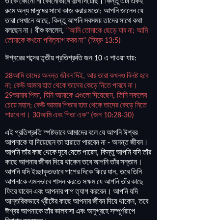
তাকে
কোনো
না
কোনোভাবে
দুঃখ
দিয়েছি
।
কিন্তু
এটা
একই
রুমে
অন্য
মানুষের
সাথে
কাজ
করার
মতো
আপনি
জানেন
যে
;
তারা
সেখানে
আছে
কিন্তু
আপনি
সবসময়
তাদের
সাথে
কথা
,
বলছেন
না
।
যীশু
বললেন
আমি
তোমাকে
ছেড়ে
যাব
না
আমি
,
“
;
তোমাকে
কখনো
পরিত্যাগ
করব
না
হিব্রু
" (
13:5)
ঈশ্বরের
শব্দের
তৃতীয়
প্রতিশ্রুতি
জন
এ
পাওয়া
যায়
10
:
আমি
তাদের
অনন্ত
জীবন
দিই
আর
তারা
কখনও
বিনষ্ট
হবে
28
,
না
কেউ
আমার
হাত
থেকে
তাদের
কেড়ে
নিতে
পারবে
না
।
;
আমার
পিতা
যিনি
আমাকে
এগুলো
দিয়েছেন
তিনি
সকলের
29
,
,
চেয়ে
মহান
কেউ
আমার
পিতার
হাত
থেকে
তাদের
কেড়ে
নিতে
;
পারবে
না
।
আমি
এবং
পিতা
এক
জন
30
" (
10:28-30)
এই
প্রতিশ্রুতি
স্পষ্টভাবে
আমাদের
বলে
যে
আপনি
ঈশ্বর
আপনাকে
যা
দিয়েছেন
তা
হারাতে
পারবেন
না
অনন্ত
জীবন
।
-
আপনি
তাঁর
কাছ
থেকে
দূরে
যেতে
পারেন
কিন্তু
আপনি
যদি
তাঁর
,
কাছে
আপনার
জীবন
দিয়ে
থাকেন
তবে
আপনি
তাঁর
সন্তান
।
আপনি
যদি
ইচ্ছাকৃতভাবে
পাপের
দিকে
ফিরে
যান
তবে
তিনি
,
আপনাকে
এমনভাবে
শাসন
করতে
সক্ষম
যে
আপনি
তাঁর
কাছে
ফিরে
যাবেন
এবং
আপনার
পাপ
ত্যাগ
করবেন
।
আপনি
যদি
আন্তরিকভাবে
খ্রীষ্টের
কাছে
আপনার
জীবন
দিয়ে
থাকেন
তবে
,
ঈশ্বর
আপনাকে
তাঁর
ভালবাসা
এবং
অনুগ্রহে
সম্পূর্ণরূপে