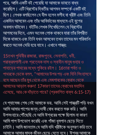
পরে
আমি
একটি
বই
পেয়েছি
যা
আমাকে
ভাবতে
বাধ্য
,
করেছিল
।
এটি
খ্রিস্টের
দ্বিতীয়
আগমন
সম্পর্কে
একটি
বই
ছিল
।
লেখক
বলছিলেন
যে
যীশু
হলেন
মশীহ
বা
খ্রীষ্ট
এবং
তিনি
একদিন
আসবেন
এবং
তাঁর
আবির্ভাবের
মাধ্যমে
এই
যুগের
অবসান
ঘটাবেন
।
বইটির
লেখক
লিখেছিলেন
যে
খ্রিস্টের
আগমনের
দিনে
এমন
অনেক
লোক
থাকবে
যারা
তাঁর
বিপরীত
,
দিকে
থাকবে
এবং
তিনি
যখন
আসবেন
তখন
তাদের
মন
পরিবর্তন
করতে
অনেক
দেরি
হয়ে
যাবে
।
এখানে
শাস্ত্র
:
তখন
পৃথিবীর
রাজারা
রাজপুত্র
সেনাপতি
ধনী
15
,
,
,
,
পরাক্রমশালী
এবং
প্রত্যেক
দাস
ও
স্বাধীন
মানুষ
গুহায়
ও
পাহাড়ের
পাথরের
মধ্যে
লুকিয়ে
রইল
।
তারা
পর্বত
ও
16
পাথরকে
ডেকে
বলল
আমাদের
উপর
পড়
এবং
যিনি
সিংহাসনে
, “
বসে
আছেন
তাঁর
মুখ
থেকে
এবং
মেষশাবকের
ক্রোধ
থেকে
আমাদের
আড়াল
করুন
কারণ
তাদের
ক্রোধের
মহাদিন
! 17
এসেছে
আর
কে
দাঁড়াতে
পারে
প্রকাশিত
বাক্য
,
? (
6:15-17)
যে
প্যাসেজ
শেষ
নেই
আমাকে
ভয়
আমি
সেই
শাস্ত্রটি
পড়ি
যখন
.
আমি
আমার
পাপের
জন্য
দোষী
বোধ
করতে
শুরু
করি
।
আমি
উপসংহারে
পৌঁছেছি
যে
আমি
ঈশ্বরের
পক্ষে
ছিলাম
না
কারণ
আমি
পাপ
উপভোগ
করেছি
এবং
গাঁজা
ধূমপান
ছেড়ে
দিতে
চাইনি
।
আমি
জানতাম
যে
আমি
যদি
খ্রীষ্টকে
অনুসরণ
করি
তবে
আমাকে
আমার
মাদক
জীবন
ছেড়ে
যেতে
হবে
।
ঈশ্বর
আমাকে