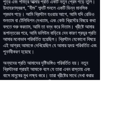
পুত্র এবং পবিত্র আত্মার প্রতি একটি নতুন প্রেম গড়ে তুলি।
উদাহরণস্বরূপ, "যীশু" শব্দটি শুনলে একটি ভিন্ন মানসিক
প্রভাব পড়ে। আমি খ্রিস্টান হওয়ার আগে, আমি যদি রেডিও
শুনতাম বা টেলিভিশন দেখতাম, এবং কেউ খ্রিস্টের বিষয়ে কথা
বলতে শুরু করতাম, আমি তা বন্ধ করে দিতাম। খ্রীষ্টে আমার
রূপান্তরের পরে, আমি ভলিউম বাড়িয়ে দেব কারণ প্রভুর প্রতি
আমার মনোভাব পরিবর্তিত হয়েছিল। খ্রিস্টান যেকোনো বিষয়ে
এই আগ্রহ আমাকে দেখিয়েছিল যে আমার হৃদয় পরিবর্তিত এবং
পুনর্নবীকরণ হয়েছে।
অন্যদের প্রতি আমাদের দৃষ্টিভঙ্গিও পরিবর্তিত হয়। নতুন
খ্রিস্টানরা প্রায়ই আমাকে বলে যে তারা এখন রাস্তায় এবং
বাসে মানুষের মুখ লক্ষ্য করে। তারা খ্রীষ্টের সাথে দেখা করার
আগে, তাদের সামান্য আগ্রহ ছিল; এখন, তারা এমন লোকদের
জন্য উদ্বিগ্ন বোধ করেছে যারা প্রায়ই দু: খিত এবং হারিয়ে
যায়। আমার প্রাথমিক খ্রিস্টীয় জীবনের অনেক পার্থক্যের
মধ্যে একটি ছিল অন্যান্য খ্রিস্টানদের প্রতি আমার
মনোভাব। সত্যের জন্য দীর্ঘ অনুসন্ধানের সময় আমি মার্কিন
যুক্তরাষ্ট্রে একজন খ্রিস্টান হয়েছিলাম। যখন আমি আমার
কিশোর বয়সে ছিলাম, তখন আমি মাদকের দৃশ্যে ছিলাম, কিন্তু
আমার হৃদয় অস্থির ছিল এবং আমার ভবিষ্যতের জন্য ভীত
ছিল। যখন আমি সুসমাচার শুনেছিলাম এবং খ্রীষ্টকে আমার
জীবন দিয়েছিলাম, তখন আমাকে বলা হয়েছিল যে আমাকে