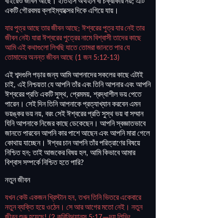
বাইরেও
জীবন
আছে
।
ইতিহাস
অর্থহীন
বা
চক্রাকার
নয়
এটি
;
একটি
গৌরবময়
ক্লাইম্যাক্সের
দিকে
এগিয়ে
যায়
।
যার
পুত্র
আছে
তার
জীবন
আছে
ঈশ্বরের
পুত্র
যার
নেই
তার
;
জীবন
নেই৷
যারা
ঈশ্বরের
পুত্রের
নামে
বিশ্বাসী
তাদের
কাছে
আমি
এই
কথাগুলো
লিখছি
যাতে
তোমরা
জানতে
পার
যে
তোমাদের
অনন্ত
জীবন
আছে
জন
(1
5:12-13)
এই
শব্দগুলি
পড়ার
জন্য
আমি
আপনাদের
সকলের
কাছে
এটাই
চাই
এই
নিশ্চয়তা
যে
আপনি
তাঁর
এবং
তিনি
আপনার
এবং
আপনি
,
ঈশ্বরের
প্রতি
একটি
সুস্থ
প্রেমময়
শ্রদ্ধাশীল
ভয়
পেতে
,
,
পারেন
।
সেই
দিন
তিনি
আপনাকে
প্রত্যাখ্যান
করবেন
এমন
ভয়ঙ্কর
ভয়
নয়
বরং
সেই
ঈশ্বরের
প্রতি
সুস্থ
ভয়
বা
সম্মান
,
যিনি
আপনাকে
নিজের
কাছে
ডেকেছেন
।
আপনি
স্বজ্ঞাতভাবে
জানতে
পারবেন
আপনি
কার
পাশে
আছেন
এবং
আপনি
মারা
গেলে
কোথায়
যাচ্ছেন
।
ঈশ্বর
চান
আপনি
তাঁর
পরিত্রাণের
বিষয়ে
নিশ্চিত
হন
তাই
আজকের
বিষয়
হল
আমি
কিভাবে
আমার
;
,
বিশ্বাস
সম্পর্কে
নিশ্চিত
হতে
পারি
?
নতুন
জীবন
যখন
কেউ
একজন
খ্রিস্টান
হন
তখন
তিনি
ভিতরে
একেবারে
,
নতুন
ব্যক্তি
হয়ে
ওঠেন
।
সে
আর
আগের
মতো
নেই
।
নতুন
জীবন
শুরু
হয়েছে
করিন্থিয়ানস
দ্য
লিভিং
! (2
5:17—