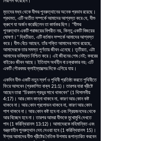
নিরাপদ
করেছেন
।
মৃতদের
মধ্য
থেকে
যীশুর
পুনরুত্থানের
অনেক
প্রভাব
রয়েছে
।
প্রথমত
এটি
অতীত
সম্পর্কে
আমাদের
আশ্বস্ত
করে
যে
যীশু
,
,
ক্রুশে
যা
অর্জন
করেছিলেন
তা
কার্যকর
ছিল
।
যীশুর
"
পুনরুত্থান
একটি
পরাজয়ের
বিপরীত
নয়
কিন্তু
একটি
বিজয়ের
,
ঘোষণা
।
দ্বিতীয়ত
এটি
বর্তমান
সম্পর্কে
আমাদের
আশ্বস্ত
"
,
করে
।
যীশু
বেঁচে
আছেন
তাঁর
শক্তি
আমাদের
সাথে
রয়েছে
.
,
আমাদেরকে
তার
সমস্ত
পূর্ণতায়
জীবন
এনেছে
।
তৃতীয়ত
এটা
,
আমাদের
ভবিষ্যত
নিশ্চিত
করে
।
এই
জীবনের
শেষ
নেই
কবরের
;
বাইরেও
জীবন
আছে
।
ইতিহাস
অর্থহীন
বা
চক্রাকার
নয়
এটি
;
একটি
গৌরবময়
ক্লাইম্যাক্সের
দিকে
এগিয়ে
যায়
।
একদিন
যীশু
একটি
নতুন
স্বর্গ
ও
পৃথিবী
প্রতিষ্ঠা
করতে
পৃথিবীতে
ফিরে
আসবেন
প্রকাশিত
বাক্য
।
তারপর
যারা
খ্রীষ্টে
(
21:1)
আছেন
তারা
চিরকাল
প্রভুর
সাথে
থাকবেন
থিসালনীয়
"
" (1
।
আর
কোন
কান্না
থাকবে
না
কারণ
আর
কোন
কষ্ট
4:17)
,
থাকবে
না
।
আর
কোন
প্রলোভন
থাকবে
না
কারণ
আর
কোন
,
পাপ
থাকবে
না
।
আর
কোন
কষ্ট
হবে
না
এবং
প্রিয়জনদের
থেকে
আর
বিচ্ছেদ
হবে
না
।
তারপর
আমরা
যীশুকে
মুখোমুখি
দেখতে
পাব
করিন্থিয়ানস
।
আমাদেরকে
মহিমান্বিত
এবং
(1
13:12)
যন্ত্রণাহীন
পুনরুত্থান
দেহ
দেওয়া
হবে
করিন্থিয়ানস
।
(1
15)
ঈশ্বর
আমাদের
যীশু
খ্রীষ্টের
নৈতিক
উপমায়
রূপান্তরিত
করবেন