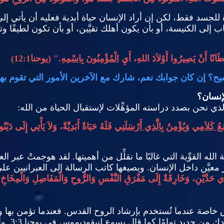
لجسد فقط، لكن إن أراد الإنسان حياة أبدية فعليه أن يأتي إلى 
ب إلى الكنيسة، أو بأن يكون أهلك تقيَّين، أو بأن تكون لطيفًا 
َانًا أَنْ يَصِيرُوا أَوْلاَدَ اللهِ، أَيِ
الْمُؤْمِنُونَ بِاسْمِهِ
." (
يوحنا
12:1)
ح؟ إن كان جوابك نعم، شارك مع الآخرين الأمور التي تقوم بها 
لإنسان؟
 نحن بصدد دراسته المؤهِّلات لإستقبال الحياة من الله
:
عُ كَلاَمِي
وَيُؤْمِنُ بِالَّذِي أَرْسَلَنِي
فَلَهُ حَيَاةٌ أَبَدِيَّةٌ، وَلاَ يَأْتِي إِلَى دَيْن
الله القوِّية التي غالبًا ما نقلِّل من أهميتها
.
لقد هوجمتْ عبر الع
معيَّن داخل الإنسان
.
ويصيغها كاتب الرسالة إلى العبرانيين عل
َيْنِ، وَخَارِقَةٌ إِلَى مَفْرَقِ النَّفْسِ وَالرُّوحِ وَالْمَفَاصِلِ وَالْمِخَاخِ، وَمُمَ
 خاصة عندما تُستخدم بإرشاد الروح القدس
.
فعندما تؤمن بها 
لدك من جديد تمامًا كما قال يسوع لنيقوديموس في يوحنا
3:3.
وأ