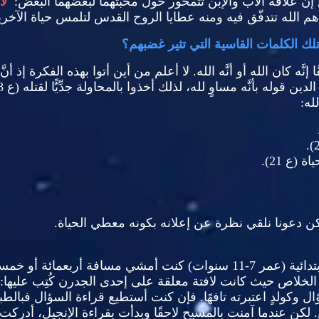
نَّ علاقة الآب والإبن تتمحور حول محبتهما لبعضهما البعض
:
"
لأَ
م الله تتدفّق فيه ومنه عطايا الروح القدس لتلمس حياة الآخر
تلك الكلمات القاسية التي تثير غضبهم؟
َه كان الله أو أنَّه الله
.
لا أعلم من أين أتوا بهذه الفكرة إذ 
ين قوله بأنَّه مساوٍ لله، لذلك أخذوا بالمحاولة جدِّيًّا لقتله
(
ع
).
له
:
ياة
(
ع
21).
كن دعونا نلقي نظرة عن إعلانه بكونه معطي الحياة
.
تدائية
(
عمر
7-11
سنوات
)
كنت أمشي مسافة أربعمائة أو خمسما
لخلاص حيث كانت لافتة معلقة على إحدى الجدرن كُتِب عليها
"
وكولدٍ اعتبرته تافهًا
.
فإن كنت أستطيع قراءة السؤال فبالطبع
.
لكن عندما آمنت بالمسيح لاحقًا وبدأت بقراءة الإنجيل، أدركت أخ