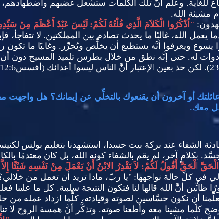
 للغاية
.
وعلم أنَّ تلك الكلمات ستشعل غضبهم واضطهادهم، لكنّ
 مشيئة الله
.
هدون
:
"
اُذْكُرُوا الْكَلاَمَ الَّذِي قُلْتُهُ لَكُمْ
:
لَيْسَ عَبْدٌ أَعْظَمَ مِنْ سَيِّدِهِ
ما يعمل الله، غالبًا ما يحدث تصادم بين المملكتين
.
لا تتفاجأ، ف
يسوع ويعرفوا أنَّه يستطيع أن يخلِّص ويُحرِّر
.
وغالبًا ما تكون ر
دوات له
.
حتى إنَّه نطق من خلال بطرس تلميذ المسيح دون أن
لكن خذ بعين الإعتبار أنَّ الناس ليسوا أعدائك
(
أفسس
12:6)
ئلتك أو آخرون أن يقنعوك بالتخلِّي عن إيمانك؟ هل واجهت مق
صل معك
.
ثة الشفاء عند بركة بيت حسدا، استشهدنا بتعليم بولس لكنيس
سَّد
.
بكلامٍ آخر، لم يقم بالشفاء كونه الله، بل كان معتدمًا با
الْحَقَّ الْحَقَّ أَقُولُ لَكُمْ
:
لاَ يَقْدِرُ الابْنُ أَنْ يَعْمَلَ مِنْ نَفْسِهِ شَيْئًا إِلاّ
ي في كلِّ حالة نواجهها
: "
يا ربّ، ماذا تريد أن تعمل من خلالي؟ 
 ظانِّين أنَّ الله قالها لنا فتكون النتيجة سلبية
.
كل ما علينا فعله 
تعلَّمنا أن نكون حسَّاسين لصوته وقيادته، كلَّما ازداد عمله من خلا
ضح كلَّما مشينا معه وأطعنا صوته
.
وتذكَّر أنَّ همسة الروح لا 