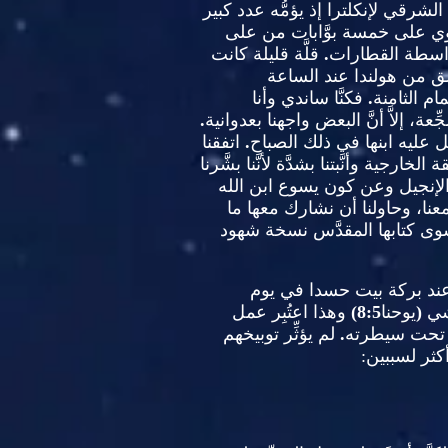
لشرقي لإنكلترا إذ يؤمُّه عدد كبير
وي على خمسة بوَّابات من على
بواسطة القطارات
.
قلَّة قليلة كانت
 من هولندا عند الساعة
م الثامنة
.
فكنَّا ساندي وأنا
عة، إلاَّ أنَّ البعض واجهنا بعدوانية
.
ل عليه ابنها في ذلك الصباح
.
اتفقنا
رجية وأنَّبتنا بشدَّة لأنَّنا بشَّرنا
ئق الإنجيل وعن كون يسوع ابن الله
معنا، وحاولنا أن نشارك معها ما
ءة سوى كتابها المقدَّس نسخة شهود
ند بركة بيت حسدا في يوم
مشي
(
يوحنا
8:5)
وهذا اعتُبِر عمل
ون تحت سيطرته
.
لم يؤثِّر توبيخهم
كثر لسببين
: