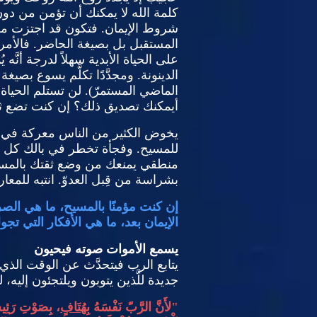
كلمة الله لا يمكنك أن تؤمن من دون 
شروط الإيمان
.
فتكون قد اجتزت من
المستقبل بل بصيغة الحاضر
.
فالأمر
على الحياة الأبدية سهلاً لدرجة أنَّه
الدينونة
.
ومجدَّدًا تكلَّم يسوع بصيغ
الماضي المستمرّ
).
لن تستلم الحياة 
أيمكنك تصديق ذلك؟ إن كنت تضع ثقت
يخوض الكثير من الناس معركة في أف
للمسيح
.
وفجأة تخطر في بالك كل الأ
منطقي يمنعك من وضع ثقتك بالمسيح؟
بشراسة من قِبل العدوّ
.
انتبه للمع
إن كنت مؤمنًا بالمسيح، ما هي الص
الإيمان بعد، ما هي الأفكار التي ت
يسمع الأموات صوته فيحيون
يتابع الرب فيتحدَّث عن الوقت ال
جديدة للَّذين يتوبون ويلتجئون إليه، 
"
لأَنَّ الرَّبّ نَفْسَهُ
بِهُتَافٍ
، بِصَوْتِ رَئِيس