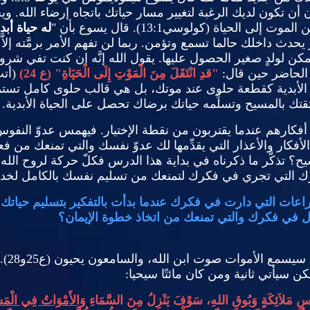
أن تكون لديك الرغبة لتغيير مسار حياتك باتجاه إرضاء الله
.
ويح
 الموت إلى الحياة
(
كولوسي
13:1).
قال يسوع بأن
"
له حياة أبد
 يحدث داخلك حالما تسمع وتؤمن
.
ربما لن تفهم الأمر برمَّته إل
 يُمكن لولدٍ صغير الحصول عليها
.
يقول الله إنَّه إن كنت تفي شرو
ة الحاضر حين قال
:
"
قدِ انْتَقَلَ مِنَ الْمَوْتِ إِلَى الْحَيَاةِ
" (
ع
24)
(
أتت
الأبدية كقطعة حلوى عند موتك، بل هي قالب حلوى كامل تستمتع ب
ك بالمسيح وتسلِّمه حياتك برضاك تحصل على الحياة الأبدية
.
كارهم عندما يقتربون من نقطة الإختيار
.
فيهمس عدوّ النفوس 
فكار والأعذار التي يقدِّمها لك عدوّ نفسك والتي تمنعك من ف
 تذكَّر ما ذكرناه في بداية هذا الدرس فكلّ حركة لروح الله 
ارك التي تجري في فكرك لتمنعك من تسليم نفسك بالكامل لخدم
راعات التي دارت في فكرك عندما بدأت بالتفكير بتسليم حيات
جول في فكرك والتي تمنعك من اتخاذ خطوة الإيمان؟
ذي سيسمع الأموات صوت ابن الله، والسامعون يحيون
(
ع
25
و
28).
لكن سيأتي ثانية ومن كان مائتًا سيحيا
:
ِ مَلاَئِكَةٍ وَبُوقِ اللهِ، سَوْفَ يَنْزِلُ مِنَ السَّمَاءِ
وَالأَمْوَاتُ فِي الْمَسِ