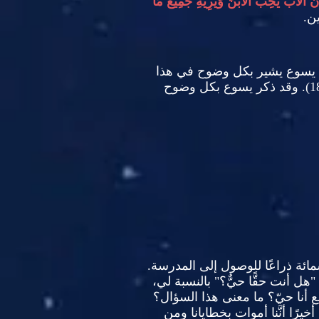
نَّ الآبَ يُحِبُّ الابْنَ وَيُرِيهِ جَمِيعَ مَا
ين
.
أنَّ يسوع يشير بكل وضوح في هذا
18
وقد ذكر يسوع بكل وضوح
ئة ذراعًا للوصول إلى المدرسة
.
: 
هل أنت حقًّا حيٌّ؟
"
بالنسبة لي،
 أنا حيّ؟ ما معنى هذا السؤال؟
يرًا أنَّنا أموات بخطايانا ومن