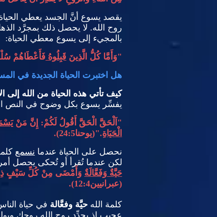
يقصد يسوع أنَّ الجسد يعطي الحياة ل
روح الله
.
لا يحصل ذلك بمجرَّد الذها
بالمجيء إلى يسوع معطي الحياة
:
"
وَأَمَّا كُلُّ الَّذِينَ
قَبِلُوهُ
فَأَعْطَاهُمْ سُلْط
هل اختبرت الحياة الجديدة في المسي
كيف تأتي هذه الحياة من الله إلى ا
يفسِّر يسوع بكل وضوح في النص الذي
"
اَلْحَقَّ الْحَقَّ أَقُولُ لَكُمْ
:
إِنَّ مَنْ
يَسْمَ
الْحَيَاةِ
."(
يوحنا
24:5).
نحصل على الحياة عندما
نسمع
كلمة 
لكن عندما تُقرأ أو تُحكى يحصل أمر 
حَيَّةٌ وَفَعَّالَةٌ
وَأَمْضَى مِنْ كُلِّ سَيْفٍ ذِي حَدّ
(
عبرانيين
12:4).
كلمة الله
حيَّة وفعَّالة
في حياة الناس
عجيب إذ يجدِّد روح الله روحك ويو