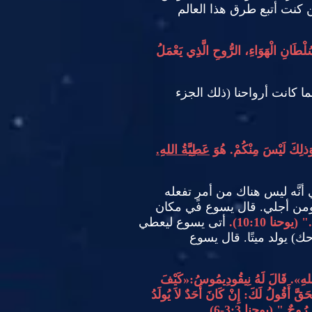
 كنت أتبع طرق هذا العالم
َانِ الْهَوَاءِ، الرُّوحِ الَّذِي يَعْمَلُ
بينما كانت أرواحنا
(
ذلك الجزء
 وَذلِكَ لَيْسَ مِنْكُمْ
.
هُوَ
عَطِيَّةُ اللهِ
.
نَّه ليس هناك من أمرٍ تفعله
ومن أجلي
.
قال يسوع في مكان
." (
يوحنا
10:10).
أتى يسوع ليعطي
حك
)
يولد ميتًا
.
قال يسوع
لهِ
».
قَالَ لَهُ نِيقُودِيمُوسُ
:«
كَيْفَ
ْحَقَّ أَقُولُ لَكَ
:
إِنْ كَانَ أَحَدٌ لاَ يُولَدُ
َ رُوحٌ
." (
يوحنا
3:3-6)