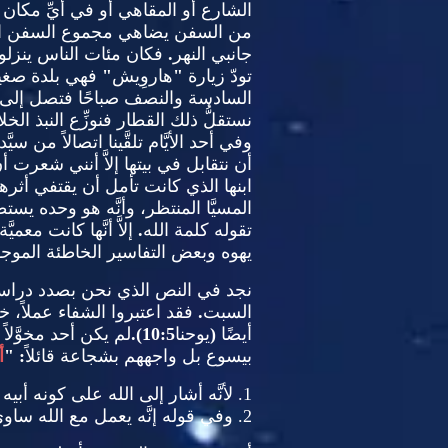
الشارع أو المقاهي أو في أيِّ مكان 
من السفن يضاهي مجموع السفن التي
جانبي النهر
.
فكان مئات الناس ينزلو
تودّ زيارة
"
هاروِيش
"
فهي بلدة صغي
السادسة والنصف صباحًا فتصل إلى ال
نستقلُّ ذلك القطار فنوزِّع النبذ ال
وفي أحد الأيَّام تلقَّينا اتصالاً من س
أن نتقابل في بيتها إلاَّ أنني شعرت أن ه
ابنها الذي كانت تأمل أن يقتفي أثره
المسيَّا المنتظر، وأنَّه هو وحده يست
تقوله كلمة الله
.
إلاَّ أنَّها كانت م
يهوه وبعض التفاسير الخاطئة الموج
نجد في النص الذي نحن بصدد دراس
السبت
.
فقد اعتبروا الشفاء عملاً
أيضًا
(
يوحنا
10:5).
لم يكن أحد مخوَّلا
بيسوع بل واجههم بشجاعة قائلاً
: "
أ
1.
لأنَّه أشار إلى الله على كونه أبي
2.
وفي قوله إنَّه يعمل مع الله ساوى ن