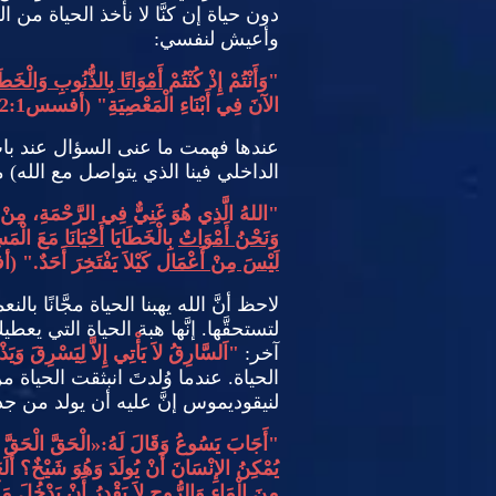
دون حياة إن كنَّا لا نأخذ الحياة من ال
وأعيش لنفسي
:
"
وَأَنْتُمْ إِذْ كُنْتُمْ
أَمْوَاتًا بِالذُّنُوبِ وَالْخَطَ
الآنَ فِي أَبْنَاءِ الْمَعْصِيَةِ
" (
أفسس
2:1-2)
عندها فهمت ما عنى السؤال عند ب
الداخلي فينا الذي يتواصل مع الله
)
م
"
اللهُ الَّذِي هُوَ غَنِيٌّ فِي الرَّحْمَةِ، مِنْ أَجْل
وَنَحْنُ أَمْوَاتٌ
بِالْخَطَايَا
أَحْيَانَا
مَعَ الْمَ
لَيْسَ مِنْ أَعْمَال
كَيْلاَ يَفْتَخِرَ أَحَدٌ
." (
أ
لاحظ أنَّ الله يهبنا الحياة مجَّانًا بالنع
لتستحقَّها
.
إنَّها هبة الحياة التي 
آخر
:
"
اَلسَّارِقُ لاَ يَأْتِي إِلاَّ لِيَسْرِقَ وَيَذ
الحياة
.
عندما وُلدتَ انبثقت الحياة 
لنيقوديموس إنَّ عليه أن يولد من جدي
"
أَجَابَ يَسُوعُ وَقَالَ لَهُ
:«
الْحَقَّ الْحَقَّ
يُمْكِنُ الإِنْسَانَ أَنْ يُولَدَ وَهُوَ شَيْخٌ؟ أَلَعَلّ
مِنَ الْمَاءِ وَالرُّوحِ لاَ يَقْدِرُ أَنْ يَدْخُلَ م