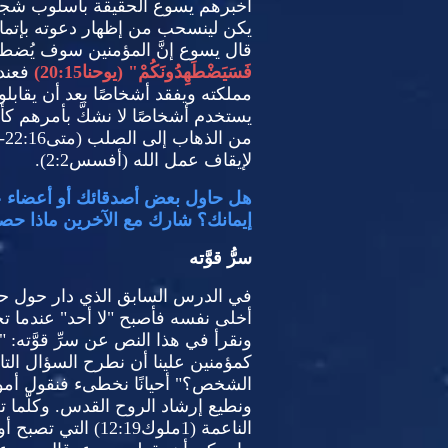
أخبرهم يسوع الحقيقة بأسلوب شجاع
يكن لينسحب من إظهار دعوته بإتمام
قال يسوع إنَّ المؤمنين سوف يُضط
فَسَيَضْطَهِدُونَكُمْ
" (
يوحنا
20:15)
فعند
مملكته ويفقد أشخاصًا بعد أن يقابلوا 
يستخدم أشخاصًا لا نشكَّ بأمرهم كأ
من الذهاب إلى الصلب
(
متى
22:16-23).
لإيقاف عمل الله
(
أفسس
2:2).
هل حاول بعض أصدقائك أو أعضاء عا
إيمانك؟ شارك مع الآخرين ماذا ح
سرُّ قوَّته
في الدرس السابق الذي دار حول حاد
أخلى نفسه فأصبح
"
لا أحد
"
عندما تج
ونقرأ في هذا النص عن سرِّ قوَّته
: "
كمؤمنين علينا أن نطرح السؤال التال
الشخص؟
"
أحيانًا نخطىء فنقول أمورًا
ونطيع إرشاد الروح القدس
.
وكلَّما 
الناعمة
(1
ملوك
12:19)
التي تصبح أو