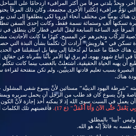
آخر
.
ويحدُّ بلدتي مرفأ من أكثر المرافىء ازدحامًا على الساحل ا
 تؤمُّ مرافىء إنكلترا الأخرى مجتمعة
.
وكان ذلك المرفأ يحت
ن هناك يوميًّا من مختلف أنحاء أوروبا لكي ينطلقوا إلى لندن 
رة تسكنها ألف وستمائة نسمة فقط
.
وكانت إحدى السفن تنطلق
مرفأ عند الساعة السابعة ليقلّ الناس قطار كان ينطلق في تما
خلاصية للركَّاب ونخبرهم عن المسيح
.
كثيرًا ما كانت الأحاديث مشجِّ
يَّدة تسكن في
"
هاروِيش
"
أرادت أن تكلِّمنا بشأن النبذة التي حص
ناك خطبًا ما عندما لم تُدخلنا إلى بيتها بل استقبلتنا في الحديقة الخا
ا في اتباع شهود يهوه
.
لم يرق لها الأمر بأنَّنا بشَّرناه عن حقا
طيع أن يهبه الحياة الحقيقية
.
اشتعلتْ بالغضب بينما كانت تتكلَّم 
عميَّة البصيرة بسبب تعليم قادتها الدينيِّين، ولم تكن منفتحة لقرا
ودة هناك
.
ته
"
شرطة اليهود الدينيَّة
"
مستائين لأنَّ يسوع شفى المشلول ع
، خاصة وأنَّ يسوع كان قد طلب من الرجل أن يحمل سريره وي
ً أن يعمل في السبت سوى الله إذ لا يمكنه أخذ إجازة لأنَّ الك
بِي يَعْمَلُ حَتَّى الآنَ وَأَنَا أَعْمَلُ
" (
ع
17).
فأغضبتهم تلك الكلمات أ
ه وليس
"
أبينا
"
بالمطلق
.
فسه به قائلاً إنَّه هو الله
.