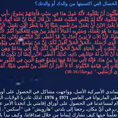
الخصال التي اكتسبتها من والدك أو والدتك؟
طْلُبُونَ أَنْ يَقْتُلُوهُ، لأَنَّهُ عَمِلَ هذَا فِي سَبْتٍ
.
فَأَجَابَهُمْ يَسُوعُ
: «
أَبِي ي
يَقْتُلُوهُ، لأَنَّهُ لَمْ يَنْقُضِ السَّبْتَ فَقَطْ، بَلْ قَالَ أَيْضًا إِنَّ اللهَ أَبُوهُ، مُ
اَ يَقْدِرُ الابْنُ أَنْ يَعْمَلَ مِنْ نَفْسِهِ شَيْئًا إِلاَّ مَا يَنْظُرُ الآبَ يَعْمَلُ
.
لأَنْ
عَ مَا هُوَ يَعْمَلُهُ، وَسَيُرِيهِ أَعْمَالاً أَعْظَمَ مِنْ هذِهِ لِتَتَعَجَّبُوا أَنْتُمْ
.
لأَن
شَاءُ
.
لأَنَّ الآبَ لاَ يَدِينُ أَحَدًا، بَلْ قَدْ أَعْطَى كُلَّ الدَّيْنُونَةِ لِلابْنِ،
لِكَي
الَّذِي أَرْسَلَهُ
.
«
اَلْحَقَّ الْحَقَّ أَقُولُ لَكُمْ
:
إِنَّ مَنْ يَسْمَعُ كَلاَمِي وَيُؤْمِنُ
َ الْمَوْتِ إِلَى الْحَيَاةِ
.
اَلْحَقَّ الْحَقَّ أَقُولُ لَكُمْ
:
إِنَّهُ تَأْتِي سَاعَةٌ وَهِ
َمَا أَنَّ الآبَ لَهُ حَيَاةٌ فِي ذَاتِهِ، كَذلِكَ أَعْطَى الابْنَ أَيْضًا أَنْ تَكُونَ لَهُ 
َّبُوا مِنْ هذَا، فَإِنَّهُ تَأْتِي سَاعَةٌ فِيهَا يَسْمَعُ جَمِيعُ الَّذِينَ فِي الْقُبُورِ ص
ئَاتِ إِلَى قِيَامَةِ الدَّيْنُونَةِ
.
أَنَا لاَ أَقْدِرُ أَنْ أَفْعَلَ مِنْ نَفْسِي شَيْئًا
.
كَمَا
ِي أَرْسَلَنِي
." (
يوحنا
16:5-30)
ندي الأميركية الأصل
.
وواجهت مشاكل في الحصول على أورا
اطي الماريوانا في العامين
1971
و
1976
، لذلك غادرنا الولايات ا
 لمساعدتنا في الحصول على أوراق إقامتي بل اتخذنا الأمر على 
رب في أيِّ مكان
.
رجعنا إلى بلدتي
"
هاروِيش
"
في
"
أسكس
"
، 
تعلَّمنا حينها كيف نشارك إيماننا من خلال صداقاتنا، وكيف نبدأ 