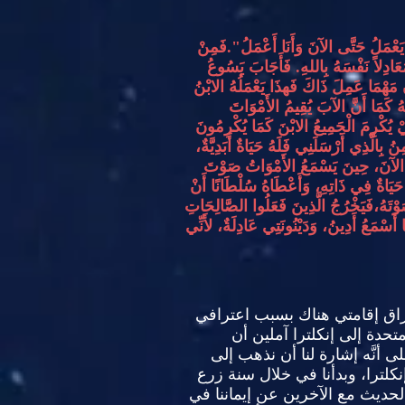
َعْمَلُ حَتَّى الآنَ وَأَنَا أَعْمَلُ
".
فَمِنْ
عَادِلاً نَفْسَهُ بِاللهِ
.
فَأَجَابَ يَسُوعُ
 مَهْمَا عَمِلَ ذَاكَ فَهذَا يَعْمَلُهُ الابْنُ
َّهُ كَمَا أَنَّ الآبَ يُقِيمُ الأَمْوَاتَ
ْ يُكْرِمَ الْجَمِيعُ الابْنَ كَمَا يُكْرِمُونَ
 بِالَّذِي أَرْسَلَنِي فَلَهُ حَيَاةٌ أَبَدِيَّةٌ،
يَ الآنَ، حِينَ يَسْمَعُ الأَمْوَاتُ صَوْتَ
حَيَاةٌ فِي ذَاتِهِ،
وَأَعْطَاهُ سُلْطَانًا أَنْ
َوْتَهُ،فَيَخْرُجُ الَّذِينَ فَعَلُوا الصَّالِحَاتِ
 أَسْمَعُ أَدِينُ، وَدَيْنُونَتِي عَادِلَةٌ، لأَنِّي
ق إقامتي هناك بسبب اعترافي
لمتحدة إلى إنكلترا آملين أن
أنَّه إشارة لنا أن نذهب إلى
إنكلترا، وبدأنا في خلال سنة زرع
بالحديث مع الآخرين عن إيماننا في