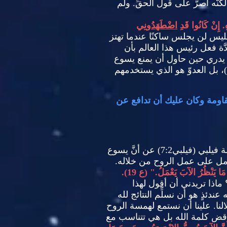
َه أصرَّ على قول الحقِّ
.
ولم
.
إِنْ كَانُوا قَدِ
اضْطَهَدُونِي
إبليس لن يجلس ساكنًا عندما تهتز
دَّة فعل رئيس هذا العالم بأن
 يدري حين حاول أن يمنع يسوع
، بل العدوّ هو الذي يستخدمهم
اومة وكان عليك أن تدافع عن
ة فيلبي
(
فيلبي
7:2)
عن أنَّ يسوع
لكامل على عمل الروح من خلاله
.
َ مَا يَنْظُرُ الآبَ يَعْمَلُ
." (
ع
19).
ماذا تريدني أن أقول لهذا
عندئذٍ هو أن نسلِّم النتائج لله
لنا
.
علينا أن نستمع لهمسة الروح
تناقض كلمة الله بل هي تتناسب مع