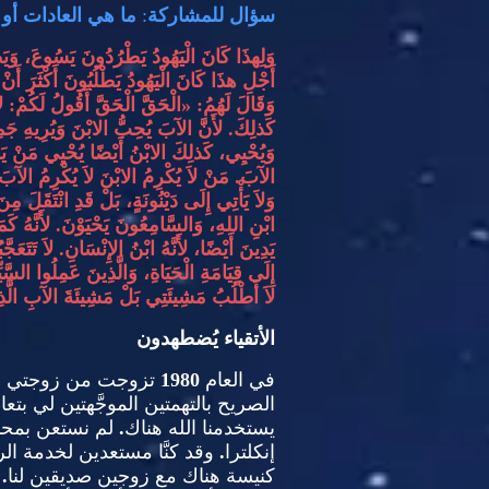
سؤال
ل
لمشاركة
:
ما هي العادات أو 
وَلِهذَا كَانَ الْيَهُودُ يَطْرُدُونَ يَسُوعَ، وَيَ
أَجْلِ هذَا كَانَ الْيَهُودُ يَطْلُبُونَ أَكْثَرَ أَنْ 
وَقَالَ لَهُمُ
: «
الْحَقَّ الْحَقَّ أَقُولُ لَكُمْ
:
ل
كَذلِكَ
.
لأَنَّ الآبَ يُحِبُّ الابْنَ وَيُرِيهِ جَمِي
وَيُحْيِي، كَذلِكَ الابْنُ أَيْضًا يُحْيِي مَنْ يَ
الآبَ
.
مَنْ لاَ يُكْرِمُ الابْنَ لاَ يُكْرِمُ الآبَ 
وَلاَ يَأْتِي إِلَى دَيْنُونَةٍ، بَلْ قَدِ انْتَقَلَ مِن
ابْنِ اللهِ، وَالسَّامِعُونَ يَحْيَوْنَ
.
لأَنَّهُ ك
يَدِينَ أَيْضًا، لأَنَّهُ ابْنُ الإِنْسَانِ
.
لاَ تَتَعَج
إِلَى قِيَامَةِ الْحَيَاةِ، وَالَّذِينَ عَمِلُوا السَّيِّ
لاَ أَطْلُبُ مَشِيئَتِي بَلْ مَشِيئَةَ الآبِ الَّذ
الأتقياء يُضطهدون
في العام
1980
تزوجت من زوجتي سا
الصريح بالتهمتين الموجَّهتين لي بتع
يستخدمنا الله هناك
.
لم نستعن بمحام
إنكلترا
.
وقد كنَّا مستعدين لخدمة ال
كنيسة هناك مع زوجين صديقين لنا
.