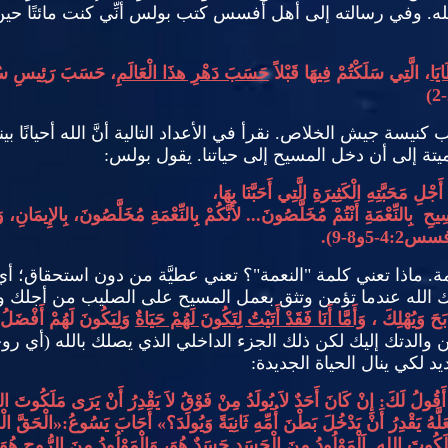
له
.
وفي رسالته إلى أهل أفسس كتب بولس أنِّي كنت مائتًا حين
ايَا
، الَّتِي سَلَكْتُمْ فِيهَا قَبْلاً
حَسَبَ دَهْرِ هذَا الْعَالَمِ
، حَسَبَ رَئِيسِ سُلْط
اب كنيسة جيش الخلاص
.
نقرأ في الأعداد التالية أنَّ الله أحيانًا 
يتة إلى أن دخل المسيح إلى حياتنا
.
يقول بولس
:
ِ مَحَبَّتِهِ الْكَثِيرَةِ الَّتِي أَحَبَّنَا بِهَا،
سِيحِ
­
بِالنِّعْمَةِ أَنْتُمْ مُخَلَّصُونَ
...
لأَنَّكُمْ بِالنِّعْمَةِ مُخَلَّصُونَ، بِالإِيمَانِ،
فسس
4:2-5
و
8-9).
مة
.
ماذا تعني كلمة
"
النعمة
"
؟ تعني عطيَّة من دون استحقاق؛ أي أ
يعطيك الله عندما تؤمن وتثق بعمل المسيح على الصليب من أجلك 
ْبَحَ وَيُهْلِكَ ،
وَأَمَّا أَنَا فَقَدْ أَتَيْتُ لِتَكُونَ لَهُمْ حَيَاةٌ
وَلِيَكُونَ لَهُمْ أَفْضَلُ
من والدتك إليك لكن ذلك الجزء الداخلي الذي يصلك بالله
(
أي رو
د لكي ينال الحياة الجديدة
:
 أَقُولُ لَكَ
:
إِنْ كَانَ أَحَدٌ لاَ يُولَدُ مِنْ فَوْقُ لاَ يَقْدِرُ أَنْ يَرَى مَلَكُوتَ ال
َهُ يَقْدِرُ أَنْ يَدْخُلَ بَطْنَ أُمِّهِ ثَانِيَةً وَيُولَدَ؟
»
أَجَابَ يَسُوعُ
:«
الْحَقَّ ال
َلَكُوتَ اللهِ
.
اَلْمَوْلُودُ مِنَ الْجَسَدِ جَسَدٌ هُوَ، وَالْمَوْلُودُ مِنَ الرُّوحِ هُو