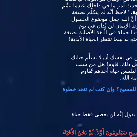
دث أمر ما في داخلك عندما تتمِّم
ية
."
لاحظ أنَّه لم يتكلَّم بصيغة
اَّ أنَّ الله جعل موضوع الحصول
ط الإيمان لن تُدان في يوم
 الجملة في الُّلغة الأصلية بصيغة
ه بينما تنتظر الحياة الأبدية
!
في نفسك أن لا تسلِّم حياتك
عل ذلك
.
قاوم
!
هل من سبب
ليلمس حياة أحدهم تُقاوم
ة الله
.
ك للمسيح؟ وإن كنت لم تتخذ خطوة
يقول إنَّه لن يعطي فقط حياة
يحِ سَيَقُومُونَ أَوَّلاً
.
ثُمَّ نَحْنُ
الأَحْيَاءَ