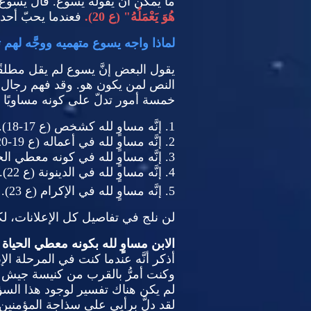
ما يمكن أن يقوله يسوع
.
قال يسوع إ
هُوَ يَعْمَلُهُ
" (
ع
20).
فعندما يحبّ أحده
لماذا واجه يسوع متهميه ووجَّه لهم 
يقول البعض إنَّ يسوع لم يقل مطلقًا إنّ
النص لمن يكون هو
.
وقد فهم رجال الد
خمسة أمور تدلّ على كونه مساويًا ل
1.
إنَّه مساوٍ لله كشخص
(
ع
17-18).
2.
إنَّه مساوٍ لله في أعماله
(
ع
19-20).
3.
إنَّه مساوٍ لله في كونه معطي الح
4.
إنَّه مساوٍ لله في الدينونة
(
ع
22).
5.
إنَّه مساوٍ لله في الإكرام
(
ع
23).
لن نلج في تفاصيل كل الإعلانات، ل
الابن مساوٍ لله بكونه معطي الحياة
أذكر أنَّه عندما كنت في المرحلة الإب
وكنت أمرُّ بالقرب من كنيسة جيش ا
لم يكن هناك تفسير لوجود هذا السؤال 
لقد دلَّ برأيي على سذاجة المؤمنين