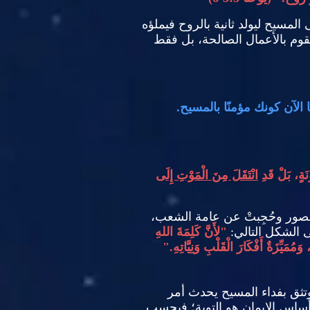
المسيح ليولد ثانية بالروح فيملؤه
وتقوم بالأعمال الصالحة، بل فقط
الآن كونك مؤمنًا بالمسيح
.
ُونَةٍ، بَلْ قَدِ
انْتَقَلَ مِنَ الْمَوْتِ إِلَى
صور وحُجِبتْ عن عامة الشعب،
ى الشكل التالي
:
"
لأَنَّ كَلِمَةَ اللهِ
يِّزَةٌ أَفْكَارَ الْقَلْبِ وَنِيَّاتِهِ
."
وتثق بفداء المسيح يحدث أمر
ساس الإيمان هو التوبة؛ فبحسب