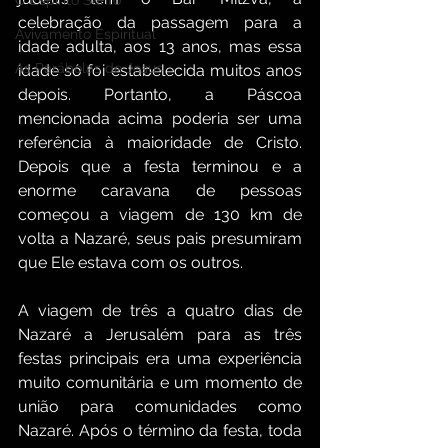
O Espírito Santo
celebração da passagem para a 
Avivamento Espiritual
idade adulta, aos 13 anos, mas essa 
As Parábolas de Jesus
idade só foi estabelecida muitos anos 
depois. Portanto, a Páscoa 
mencionada acima poderia ser uma 
referência à maioridade de Cristo. 
Depois que a festa terminou e a 
enorme caravana de pessoas 
começou a viagem de 130 km de 
volta a Nazaré, seus pais presumiram 
que Ele estava com os outros.
A viagem de três a quatro dias de 
Nazaré a Jerusalém para as três 
festas principais era uma experiência 
muito comunitária e um momento de 
união para comunidades como 
Nazaré. Após o término da festa, toda 