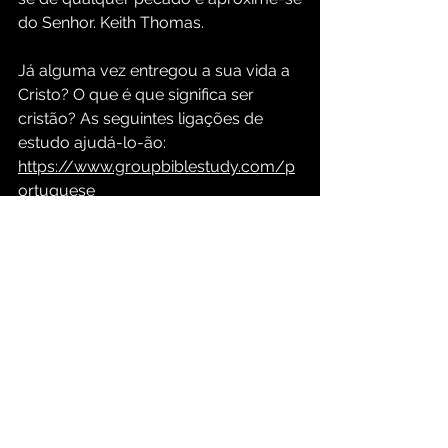
do Senhor. Keith Thomas.
Já alguma vez entregou a sua vida a 
Cristo? O que é que significa ser 
cristão? As seguintes ligações de 
estudo ajudá-lo-ão:
https://www.groupbiblestudy.com/p
ortuguese
Ensinamentos em vídeo no YouTube 
com legendas em português em:
https://www.youtube.com/@keiththo
mas7/videos
Meditação Cristã Diária
O Ensino de Jesus Cristo
Mudança de personagem
O Teste da Sua Fé
O Teste de Fé