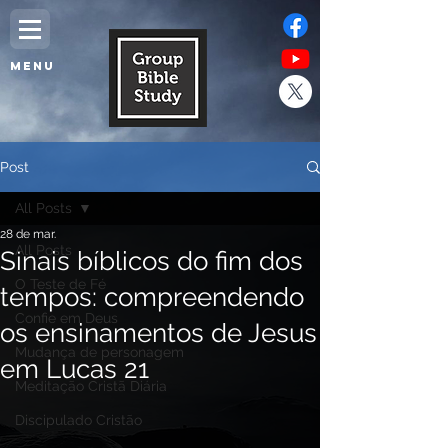
MENU
Post
All Posts
28 de mar.
All Posts
Sinais bíblicos do fim dos
O Teste de Fé
tempos: compreendendo
Confie em Deus
os ensinamentos de Jesus
Mudança de personagem
em Lucas 21
Meditação Cristã Diária
Discipulado Cristão