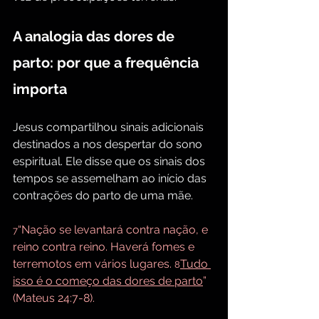
A analogia das dores de 
parto: por que a frequência 
importa
Jesus compartilhou sinais adicionais 
destinados a nos despertar do sono 
espiritual. Ele disse que os sinais dos 
tempos se assemelham ao início das 
contrações do parto de uma mãe.
“Nação se levantará contra nação, e 
7
reino contra reino. Haverá fomes e 
terremotos em vários lugares. 
Tudo 
8
isso é o começo das dores de parto
” 
(Mateus 24:7-8).