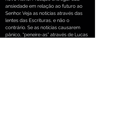
ansiedade em relação ao futuro ao 
Senhor. Veja as notícias através das 
lentes das Escrituras, e não o 
contrário. Se as notícias causarem 
pânico, “peneire-as” através de Lucas 
21:9:
“Não se assustem.”
Pergunte a si 
mesmo: 
Estou reagindo com medo ou 
com fé?
 Lembre-se de 
Lucas 21:28
: 
“Quando essas coisas começarem a 
acontecer, levantem-se e ergam a 
cabeça, porque a vossa redenção está 
próxima.”
Keith Thomas
Continue sua jornada…
Para mais meditações e estudos 
diários na Bíblia, clique nos seguintes 
links:
https://www.groupbiblestudy.com/pt