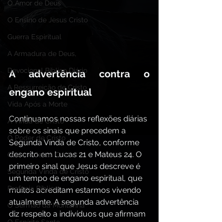
O Amor de Deus
O Ensino de Jesus Cristo
Guerra Espiritual
A Armadura de Deus,
Devocional Bíblico Diário
A advertência contra o 
A Ressurreição de Cristo
engano espiritual
Vida Após a Morte
Continuamos nossas reflexões diárias 
A Vinda de Cristo
sobre os sinais que precedem a 
O Poder de Cristo
Segunda Vinda de Cristo, conforme 
descrito em Lucas 21 e Mateus 24. O 
Quem é Jesus Cristo?
primeiro sinal que Jesus descreve é 
Segunda Vinda de Cristo
um tempo de engano espiritual, que 
Profecia Bíblica
muitos acreditam estarmos vivendo 
atualmente. A segunda advertência 
O Sermão da Montanha
diz respeito a indivíduos que afirmam 