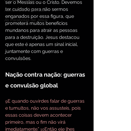
O Espírito Santo
ser o Messias ou o Cristo. Devemos 
ter cuidado para não sermos 
Avivamento Espiritual
enganados por essa figura, que 
As Parábolas de Jesus
prometerá muitos benefícios 
mundanos para atrair as pessoas 
para a destruição. Jesus destacou 
que este é apenas um sinal inicial, 
juntamente com guerras e 
convulsões.
Nação contra nação: guerras 
e convulsão global
E quando ouvirdes falar de guerras 
9
e tumultos, não vos assusteis, pois 
essas coisas devem acontecer 
primeiro, mas o fim não virá 
imediatamente.” 
Então ele lhes 
10