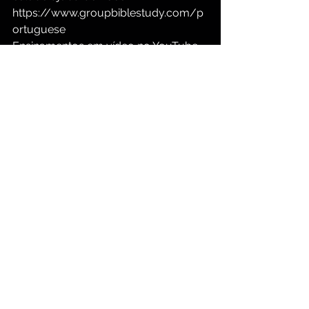
https://www.groupbiblestudy.com/p
ortuguese
Ensinamentos em vídeo no YouTube 
com legendas em português em: 
https://www.youtube.com/@keiththo
mas7/videos
[1] Editado por Michael Green, 1500 
Illustrations for Biblical Preaching, 
publicado em 1982 pela Baker Book 
House, Grand Rapids, Michigan. 
Página 121.
O Ensino de Jesus Cristo
Mudança de personagem
O Teste da Sua Fé
Guerra Espiritual