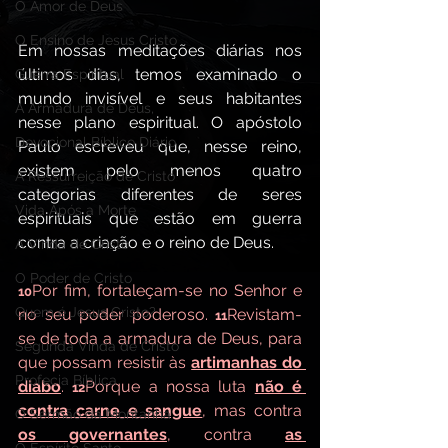
O Amor de Deus
O Ensino de Jesus Cristo
Em nossas meditações diárias nos 
últimos dias, temos examinado o 
Guerra Espiritual
mundo invisível e seus habitantes 
A Armadura de Deus,
nesse plano espiritual. O apóstolo 
Devocional Bíblico Diário
Paulo escreveu que, nesse reino, 
existem pelo menos quatro 
A Ressurreição de Cristo
categorias diferentes de seres 
Vida Após a Morte
espirituais que estão em guerra 
contra a criação e o reino de Deus.
A Vinda de Cristo
O Poder de Cristo
Por fim, fortaleçam-se no Senhor e 
10
Quem é Jesus Cristo?
no seu poder poderoso. 
Revistam-
11
se de toda a armadura de Deus, para 
Segunda Vinda de Cristo
que possam resistir às 
artimanhas do 
Profecia Bíblica
diabo
. 
Porque a nossa luta 
não é 
12
contra carne e sangue
, mas contra 
O Sermão da Montanha
os governantes
, contra 
as 