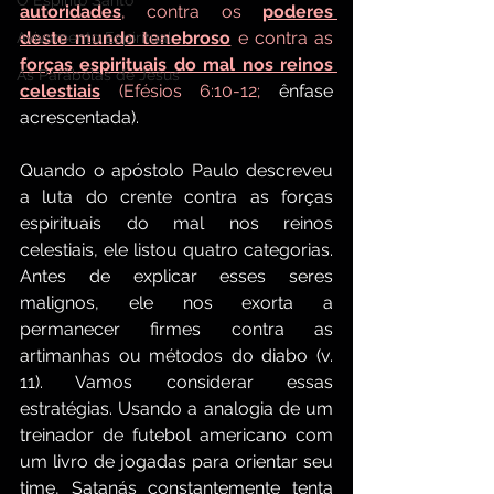
O Espírito Santo
autoridades
, contra os 
poderes 
deste mundo tenebroso
 e contra as 
Avivamento Espiritual
forças espirituais do mal nos reinos 
As Parábolas de Jesus
celestiais
 (Efésios 6:10-12;
 ênfase 
acrescentada).
Quando o apóstolo Paulo descreveu 
a luta do crente contra as forças 
espirituais do mal nos reinos 
celestiais, ele listou quatro categorias. 
Antes de explicar esses seres 
malignos, ele nos exorta a 
permanecer firmes contra as 
artimanhas ou métodos do diabo (v. 
11). Vamos considerar essas 
estratégias. Usando a analogia de um 
treinador de futebol americano com 
um livro de jogadas para orientar seu 
time, Satanás constantemente tenta 