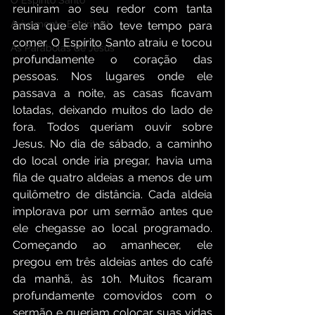
O Espírito Santo
reuniram ao seu redor com tanta 
Avivamento Espiritual
ânsia que ele não teve tempo para 
comer. O Espírito Santo atraiu e tocou 
As Parábolas de Jesus
profundamente o coração das 
pessoas. Nos lugares onde ele 
passava a noite, as casas ficavam 
lotadas, deixando muitos do lado de 
fora. Todos queriam ouvir sobre 
Jesus. No dia de sábado, a caminho 
do local onde iria pregar, havia uma 
fila de quatro aldeias a menos de um 
quilômetro de distância. Cada aldeia 
implorava por um sermão antes que 
ele chegasse ao local programado. 
Começando ao amanhecer, ele 
pregou em três aldeias antes do café 
da manhã, às 10h. Muitos ficaram 
profundamente comovidos com o 
sermão e queriam colocar suas vidas 