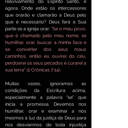
reavivamento do Espírito Santo, é 
agora. Onde estão os intercessores 
que orarão e clamarão a Deus pelo 
que é necessário? Deus fará a Sua 
parte se a igreja orar: 
“Se o meu povo, 
que é chamado pelo meu nome, se 
humilhar, orar, buscar a minha face e 
se converter dos seus maus 
caminhos, então eu ouvirei do céu, 
perdoarei os seus pecados e curarei a 
sua terra” (2 Crônicas 7:14).
Muitas vezes, ignoramos as 
condições da Escritura acima, 
especialmente a palavra “se” que 
inicia a promessa. Devemos nos 
humilhar, orar e examinar a nós 
mesmos à luz da justiça de Deus para 
nos desviarmos de toda injustiça 