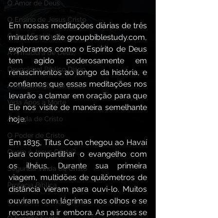
O Amor de Deus
O Ensino de Jesus Cristo
Em nossas meditações diárias de três 
Guerra Espiritual
minutos no site 
groupbiblestudy.com
, 
exploramos como o Espírito de Deus 
A Armadura de Deus,
tem agido poderosamente em 
Devocional Bíblico Diário
renascimentos ao longo da história, e 
confiamos que essas meditações nos 
A Ressurreição de Cristo
levarão a clamar em oração para que 
Vida Após a Morte
Ele nos visite de maneira semelhante 
hoje.
A Vinda de Cristo
O Poder de Cristo
Em 1835, Titus Coan chegou ao Havaí 
Quem é Jesus Cristo?
para compartilhar o evangelho com 
os ilhéus. Durante sua primeira 
Segunda Vinda de Cristo
viagem, multidões de quilômetros de 
Profecia Bíblica
distância vieram para ouvi-lo. Muitos 
ouviram com lágrimas nos olhos e se 
O Sermão da Montanha
recusaram a ir embora. As pessoas se 