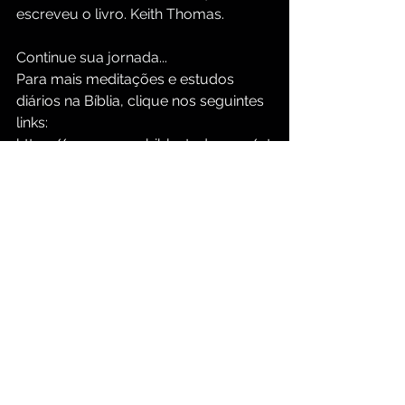
escreveu o livro. Keith Thomas.
Continue sua jornada...
Para mais meditações e estudos 
diários na Bíblia, clique nos seguintes 
links:
https://www.groupbiblestudy.com/pt
/devotionals
https://www.groupbiblestudy.com/p
ortuguese
Meditação Cristã Diária
O Ensino de Jesus Cristo
Mudança de personagem
Devocional Bíblico Diário
Comentários