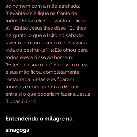
O Espírito Santo
ao homem com a mão atrofiada: 
Avivamento Espiritual
“Levante-se e fique na frente de 
todos”. Então ele se levantou e ficou 
As Parábolas de Jesus
ali. 
Então Jesus lhes disse: “Eu lhes 
9
pergunto: o que é lícito no sábado: 
fazer o bem ou fazer o mal, salvar a 
vida ou destruí-la?” 
Ele olhou para 
10
todos eles e disse ao homem: 
“Estenda a sua mão”. Ele assim o fez, 
e sua mão ficou completamente 
restaurada. 
Mas eles ficaram 
11
furiosos e começaram a discutir 
entre si o que poderiam fazer a Jesus 
(Lucas 6:6-11).
Entendendo o milagre na 
sinagoga