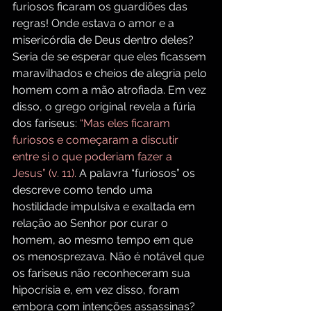
furiosos ficaram os guardiões das 
regras! Onde estava o amor e a 
misericórdia de Deus dentro deles? 
Seria de se esperar que eles ficassem 
maravilhados e cheios de alegria pelo 
homem com a mão atrofiada. Em vez 
disso, o grego original revela a fúria 
dos fariseus:
 “Mas eles ficaram 
furiosos e começaram a discutir 
entre si o que poderiam fazer a 
Jesus” (v. 11). 
A palavra “furiosos” os 
descreve como tendo uma 
hostilidade impulsiva e exaltada em 
relação ao Senhor por curar o 
homem, ao mesmo tempo em que 
os menosprezava. Não é notável que 
os fariseus não reconheceram sua 
hipocrisia e, em vez disso, foram 
embora com intenções assassinas?