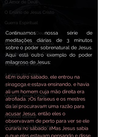
O Amor de Deus
O Ensino de Jesus Cristo
Guerra Espiritual
Continuamos nossa série de 
A Armadura de Deus,
meditações diárias de 3 minutos 
Devocional Bíblico Diário
sobre o poder sobrenatural de Jesus. 
A Ressurreição de Cristo
Aqui está outro exemplo do poder 
milagroso de Jesus:
Vida Após a Morte
A Vinda de Cristo
Em outro sábado, ele entrou na 
6
sinagoga e estava ensinando, e havia 
O Poder de Cristo
ali um homem cuja mão direita era 
Quem é Jesus Cristo?
atrofiada. 
Os fariseus e os mestres 
7
da lei procuravam uma razão para 
Segunda Vinda de Cristo
acusar Jesus, então eles o 
Profecia Bíblica
observavam de perto para ver se ele 
O Sermão da Montanha
curaria no sábado. 
Mas Jesus sabia 
8
o que eles estavam pensando e disse 