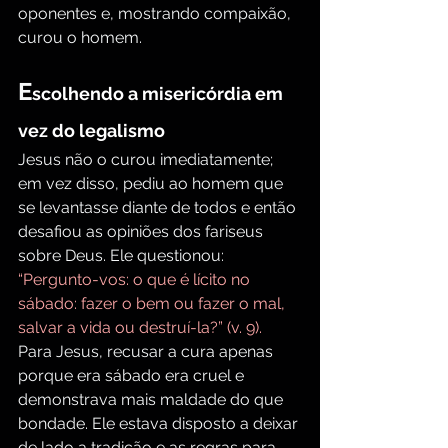
oponentes e, mostrando compaixão, 
curou o homem.
E
scolhendo a misericórdia em 
vez do legalismo
Jesus não o curou imediatamente; 
em vez disso, pediu ao homem que 
se levantasse diante de todos e então 
desafiou as opiniões dos fariseus 
sobre Deus. Ele questionou: 
“Pergunto-vos: o que é lícito no 
sábado: fazer o bem ou fazer o mal, 
salvar a vida ou destruí-la?” (v. 9). 
Para Jesus, recusar a cura apenas 
porque era sábado era cruel e 
demonstrava mais maldade do que 
bondade. Ele estava disposto a deixar 
de lado a tradição e as regras para 