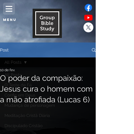
MENU
Post
All Posts
10 de fev.
All Posts
O poder da compaixão:
O Teste de Fé
Jesus cura o homem com
Confie em Deus
a mão atrofiada (Lucas 6)
Mudança de personagem
Meditação Cristã Diária
Discipulado Cristão