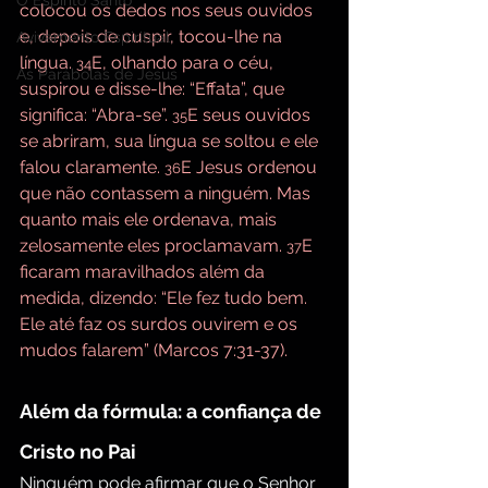
O Espírito Santo
colocou os dedos nos seus ouvidos 
e, depois de cuspir, tocou-lhe na 
Avivamento Espiritual
língua. 
E, olhando para o céu, 
34
As Parábolas de Jesus
suspirou e disse-lhe: “Effata”, que 
significa: “Abra-se”. 
E seus ouvidos 
35
se abriram, sua língua se soltou e ele 
falou claramente. 
E Jesus ordenou 
36
que não contassem a ninguém. Mas 
quanto mais ele ordenava, mais 
zelosamente eles proclamavam. 
E 
37
ficaram maravilhados além da 
medida, dizendo: “Ele fez tudo bem. 
Ele até faz os surdos ouvirem e os 
mudos falarem” (Marcos 7:31-37).
Além da fórmula: a confiança de 
Cristo no Pai
Ninguém pode afirmar que o Senhor 