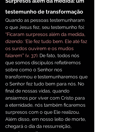
Surpresos além da medida: um 
testemunho de transformação
Quando as pessoas testemunharam 
o que Jesus fez, seu testemunho foi: 
“Ficaram surpresos além da medida, 
dizendo: ‘Ele fez tudo bem. Ele até faz 
os surdos ouvirem e os mudos 
falarem’” (v. 37). 
De fato, todos nós 
que somos discípulos refletiremos 
sobre como o Senhor nos 
transformou e testemunharemos que 
o Senhor fez tudo bem para nós. No 
final de nossas vidas, quando 
ansiarmos por viver com Cristo para 
a eternidade, nós também ficaremos 
surpresos com o que Ele realizou. 
Além disso, em nosso leito de morte, 
chegará o dia da ressurreição, 