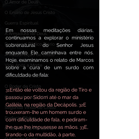
O Amor de Deus
O Ensino de Jesus Cristo
Guerra Espiritual
Em nossas meditações diárias, 
A Armadura de Deus,
continuamos a explorar o ministério 
Devocional Bíblico Diário
sobrenatural do Senhor Jesus 
enquanto Ele caminhava entre nós. 
A Ressurreição de Cristo
Hoje, examinamos o relato de Marcos 
Vida Após a Morte
sobre a cura de um surdo com 
dificuldade de fala:
A Vinda de Cristo
O Poder de Cristo
Então ele voltou da região de Tiro e 
31
passou por Sidom até o mar da 
Quem é Jesus Cristo?
Galiléia, na região da Decápolis. 
E 
32
Segunda Vinda de Cristo
trouxeram-lhe um homem surdo e 
Profecia Bíblica
com dificuldade de fala, e pediram-
lhe que lhe impusesse as mãos. 
E, 
33
O Sermão da Montanha
tirando-o da multidão, à parte, 