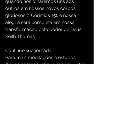
quando nos olharemos uns aos 
outros em nossos novos corpos 
gloriosos (1 Coríntios 15), e nossa 
alegria será completa em nossa 
transformação pelo poder de Deus. 
Keith Thomas
Continue sua jornada...
Para mais meditações e estudos 
diários na Bíblia, clique nos seguintes 
links:
https://www.groupbiblestudy.com/pt
/devotionals
https://www.groupbiblestudy.com/p
ortuguese
Meditação Cristã Diária
O Ensino de Jesus Cristo
Devocional Bíblico Diário
O Poder de Cristo