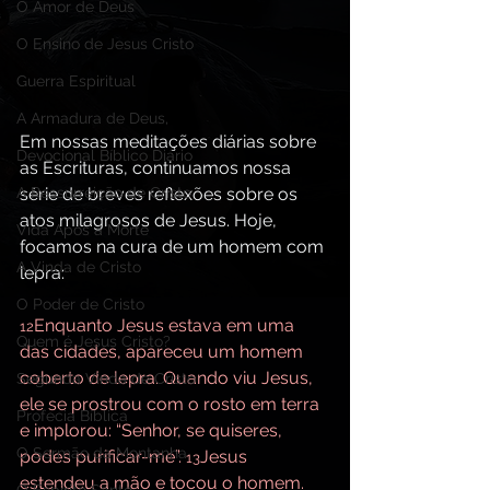
O Amor de Deus
O Ensino de Jesus Cristo
Guerra Espiritual
A Armadura de Deus,
Em nossas meditações diárias sobre 
Devocional Bíblico Diário
as Escrituras, continuamos nossa 
série de breves reflexões sobre os 
A Ressurreição de Cristo
atos milagrosos de Jesus. Hoje, 
Vida Após a Morte
focamos na cura de um homem com 
A Vinda de Cristo
lepra:
O Poder de Cristo
Enquanto Jesus estava em uma 
12
Quem é Jesus Cristo?
das cidades, apareceu um homem 
coberto de lepra. Quando viu Jesus, 
Segunda Vinda de Cristo
ele se prostrou com o rosto em terra 
Profecia Bíblica
e implorou: “Senhor, se quiseres, 
O Sermão da Montanha
podes purificar-me”. 
Jesus 
13
estendeu a mão e tocou o homem. 