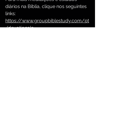
diários na Bíblia, clique nos seguintes 
links:
https://www.groupbiblestudy.com/pt
/devotionals
https://www.groupbiblestudy.com/p
ortuguese
Meditação Cristã Diária
O Ensino de Jesus Cristo
Mudança de personagem
Devocional Bíblico Diário
Comentários
Escreva um comentário