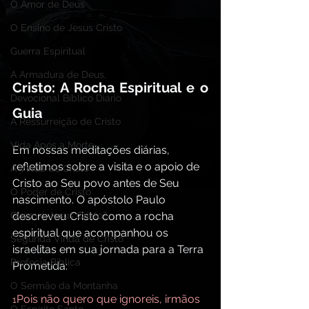
O Amor de Deus
O Ensino de Jesus Cristo
Guerra Espiritual
A Armadura de Deus,
Cristo: A Rocha Espiritual e o 
Devocional Bíblico Diário
Guia
A Ressurreição de Cristo
Vida Após a Morte
Em nossas meditações diárias, 
refletimos sobre a visita e o apoio de 
A Vinda de Cristo
Cristo ao Seu povo antes de Seu 
O Poder de Cristo
nascimento. O apóstolo Paulo 
Quem é Jesus Cristo?
descreveu Cristo como a rocha 
espiritual que acompanhou os 
Segunda Vinda de Cristo
israelitas em sua jornada para a Terra 
Profecia Bíblica
Prometida:
O Sermão da Montanha
Pois não quero que ignoreis, irmãos 
1