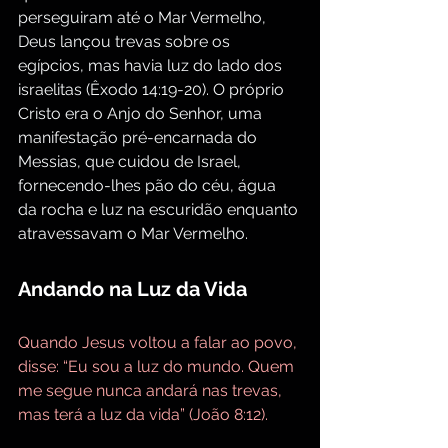
perseguiram até o Mar Vermelho, 
Deus lançou trevas sobre os 
egípcios, mas havia luz do lado dos 
israelitas (Êxodo 14:19-20). O próprio 
Cristo era o Anjo do Senhor, uma 
manifestação pré-encarnada do 
Messias, que cuidou de Israel, 
fornecendo-lhes pão do céu, água 
da rocha e luz na escuridão enquanto 
atravessavam o Mar Vermelho.
Andando na Luz da Vida
Quando Jesus voltou a falar ao povo, 
disse: “Eu sou a luz do mundo. Quem 
me segue nunca andará nas trevas, 
mas terá a luz da vida” (João 8:12).