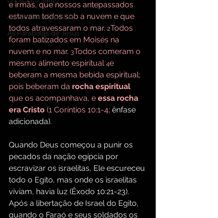
O Espírito Santo
e irmãs, que nossos antepassados 
estavam todos sob a nuvem e que 
Avivamento Espiritual
todos atravessaram o mar. 
Todos 
2
As Parábolas de Jesus
foram batizados em Moisés na 
nuvem e no mar. 
Todos comeram o 
3
mesmo alimento espiritual 
e 
4
beberam a mesma bebida espiritual; 
pois beberam da 
rocha espiritual
que os acompanhava, e 
essa rocha 
era Cristo
 (1 Coríntios 10:1-4; 
ênfase 
adicionada).
Quando Deus começou a punir os 
pecados da nação egípcia por 
escravizar os israelitas, Ele escureceu 
todo o Egito, mas onde os israelitas 
viviam, havia luz (Êxodo 10:21-23). 
Após a libertação de Israel do Egito, 
quando o Faraó e seus soldados os 