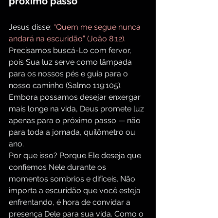
próximo passo
Jesus disse: 
“Quem me segue nunca 
andará na escuridão” (João 8:12). 
Precisamos buscá-Lo com fervor, 
pois Sua luz serve como lâmpada 
para os nossos pés e guia para o 
nosso caminho (Salmo 119:105). 
Embora possamos desejar enxergar 
mais longe na vida, Deus promete luz 
apenas para o próximo passo — não 
para toda a jornada, quilômetro ou 
ano.
Por que isso? Porque Ele deseja que 
confiemos Nele durante os 
momentos sombrios e difíceis. Não 
importa a escuridão que você esteja 
enfrentando, é hora de convidar a 
presença Dele para sua vida. Como o 