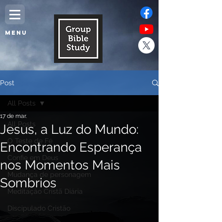
MENU
Post
All Posts
17 de mar.
All Posts
Jesus, a Luz do Mundo:
O Teste de Fé
Encontrando Esperança
Confie em Deus
nos Momentos Mais
Mudança de personagem
Sombrios
Meditação Cristã Diária
Discipulado Cristão