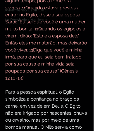
O Espírito Santo
algum tempo, pois a fome era 
severa. 
Quando estava prestes a 
11
Avivamento Espiritual
entrar no Egito, disse à sua esposa 
As Parábolas de Jesus
Sarai: “Eu sei que você é uma mulher 
muito bonita. 
Quando os egípcios a 
12
virem, dirão: ‘Esta é a esposa dele’. 
Então eles me matarão, mas deixarão 
você viver. 
Diga que você é minha 
13
irmã, para que eu seja bem tratado 
por sua causa e minha vida seja 
poupada por sua causa” (Gênesis 
12:10-13).
Para a pessoa espiritual, o Egito 
simboliza a confiança no braço da 
carne, em vez de em Deus. O Egito 
não era irrigado por nascentes, chuva 
ou orvalho, mas por meio de uma 
bomba manual. O Nilo servia como 