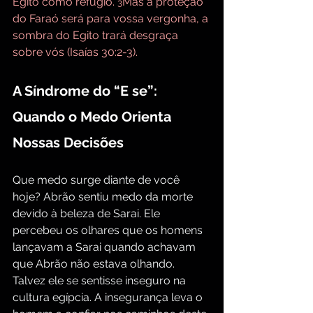
Egito como refúgio. 
Mas a proteção 
3
do Faraó será para vossa vergonha, a 
sombra do Egito trará desgraça 
sobre vós (Isaías 30:2-3).
A Síndrome do “E se”: 
Quando o Medo Orienta 
Nossas Decisões
Que medo surge diante de você 
hoje? Abrão sentiu medo da morte 
devido à beleza de Sarai. Ele 
percebeu os olhares que os homens 
lançavam a Sarai quando achavam 
que Abrão não estava olhando. 
Talvez ele se sentisse inseguro na 
cultura egípcia. A insegurança leva o 