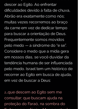
descer ao Egito. Ao enfrentar 
dificuldades devido à falta de chuva, 
Abrão era exatamente como nós; 
muitas vezes recorremos ao braço 
da carne em vez de dedicar tempo 
para buscar a orientação de Deus. 
Frequentemente somos movidos 
pelo medo — a síndrome do “e se”. 
Considere o medo que a mídia gera 
em nossos dias, se você duvidar da 
tendência humana de ser influenciada 
pelo medo. Israel tem um histórico de 
recorrer ao Egito em busca de ajuda, 
em vez de buscar a Deus:
…que descem ao Egito sem me 
2
consultar; que buscam ajuda na 
proteção do Faraó, na sombra do 