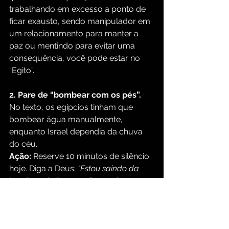
trabalhando em excesso a ponto de 
ficar exausto, sendo manipulador em 
um relacionamento para manter a 
paz ou mentindo para evitar uma 
consequência, você pode estar no 
“Egito”.
2. Pare de “bombear com os pés”.
No texto, os egípcios tinham que 
bombear água manualmente, 
enquanto Israel dependia da chuva 
do céu.
Ação:
 Reserve 10 minutos de silêncio 
hoje. Diga a Deus: 
“Estou saindo da 
bomba. Admito que não consigo 
sustentar isso sozinho.”
3. A oração do “próximo passo”.
 O 