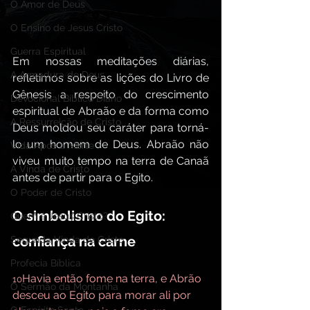
O Amor de Deus
O Ensino de Jesus Cristo
Guerra Espiritual
Em nossas meditações diárias, 
A Armadura de Deus,
refletimos sobre as lições do Livro de 
Gênesis a respeito do crescimento 
Devocional Bíblico Diário
espiritual de Abraão e da forma como 
A Ressurreição de Cristo
Deus moldou seu caráter para torná-
lo um homem de Deus. Abraão não 
Vida Após a Morte
viveu muito tempo na terra de Canaã 
A Vinda de Cristo
antes de partir para o Egito.
O Poder de Cristo
O simbolismo do Egito: 
Quem é Jesus Cristo?
confiança na carne
Segunda Vinda de Cristo
Profecia Bíblica
Havia então fome na terra, e Abrão 
10
O Sermão da Montanha
desceu ao Egito para morar ali por 