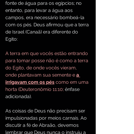
fonte de água para os egípcios; no 
entanto, para levar a água aos 
campos, era necessário bombeá-la 
com os pés. Deus afirmou que a terra 
de Israel (Canaã) era diferente do 
Egito:
A terra em que vocês estão entrando 
para tomar posse não é como a terra 
do Egito, de onde vocês vieram, 
onde plantavam sua semente e 
a 
irrigavam com os pés
 como em uma 
horta (Deuteronômio 11:10; 
ênfase 
adicionada).
As coisas de Deus não precisam ser 
impulsionadas por meios carnais. Ao 
discutir a fé de Abraão, devemos 
lembrar que Deus nunca o instruiu a 