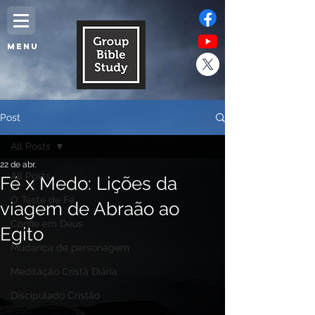
MENU
Post
All Posts
22 de abr.
All Posts
Fé x Medo: Lições da
O Teste de Fé
viagem de Abraão ao
Confie em Deus
Egito
Mudança de personagem
Meditação Cristã Diária
Discipulado Cristão