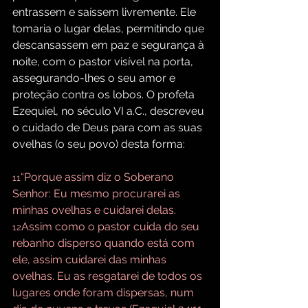
entrassem e saíssem livremente. Ele 
tomaria o lugar delas, permitindo que 
descansassem em paz e segurança à 
noite, com o pastor visível na porta, 
assegurando-lhes o seu amor e 
proteção contra os lobos. O profeta 
Ezequiel, no século VI a.C., descreveu 
o cuidado de Deus para com as suas 
ovelhas (o seu povo) desta forma:
“Porque assim diz o Soberano 
11
Senhor: Eu mesmo procurarei as 
minhas ovelhas e cuidarei delas. 
Assim como o pastor cuida do seu 
12
rebanho disperso quando está com 
ele, assim cuidarei das minhas 
ovelhas. Eu as resgatarei de todos os 
lugares onde foram dispersas, num 