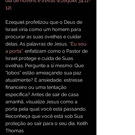
dia de nuvens e trevas (Ezequiel 34:11-
12).
Ezequiel profetizou que o Deus de 
Israel viria como um homem para 
procurar as suas ovelhas e cuidar 
delas.
 As
 palavras de Jesus, 
“Eu sou 
a porta”, 
enfatizam como o Pastor de 
Israel protege e cuida de Suas 
ovelhas. Pergunte a si mesmo: Que 
“lobos” estão ameaçando sua paz 
atualmente? É ansiedade, estresse 
financeiro ou uma tentação 
específica? Antes de sair de casa 
amanhã, visualize Jesus como a 
porta pela qual você está passando. 
Reconheça que você está sob Sua 
proteção ao sair para o seu dia. Keith 
Thomas