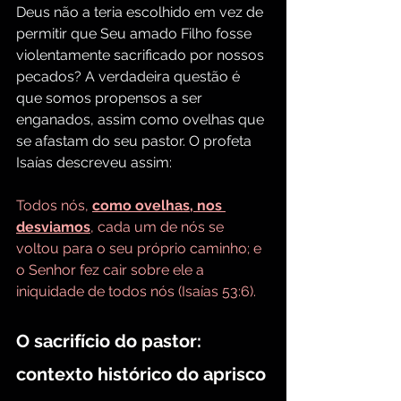
Deus não a teria escolhido em vez de 
permitir que Seu amado Filho fosse 
violentamente sacrificado por nossos 
pecados? A verdadeira questão é 
que somos propensos a ser 
enganados, assim como ovelhas que 
se afastam do seu pastor. O profeta 
Isaías descreveu assim:
Todos nós, 
como ovelhas, nos 
desviamos
, cada um de nós se 
voltou para o seu próprio caminho; e 
o Senhor fez cair sobre ele a 
iniquidade de todos nós (Isaías 53:6).
O sacrifício do pastor: 
contexto histórico do aprisco