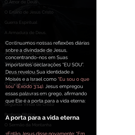
O Amor de Deus
O Ensino de Jesus Cristo
Guerra Espiritual
A Armadura de Deus,
Continuamos nossas reflexões diárias 
Devocional Bíblico Diário
sobre a divindade de Jesus, 
A Ressurreição de Cristo
concentrando-nos em Suas 
Vida Após a Morte
importantes declarações “EU SOU”. 
Deus revelou Sua identidade a 
A Vinda de Cristo
Moisés e a Israel como 
“Eu sou o que 
O Poder de Cristo
sou” (Êxodo 3:14). 
Jesus empregou 
essas palavras em grego, afirmando 
Quem é Jesus Cristo?
que Ele é a porta para a vida eterna:
Segunda Vinda de Cristo
Profecia Bíblica
A porta para a vida eterna
O Sermão da Montanha
Então Jesus disse novamente: “Em 
7