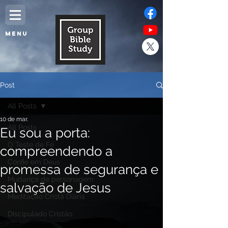
MENU
Post
All Posts
10 de mar.
All Posts
Eu sou a porta:
O Teste de Fé
compreendendo a
Confie em Deus
promessa de segurança e
Mudança de personagem
salvação de Jesus
Meditação Cristã Diária
Discipulado Cristão