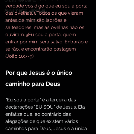
O Espírito Santo
verdade vos digo que eu sou a porta 
Avivamento Espiritual
das ovelhas. 
Todos os que vieram 
8
antes de mim são ladrões e 
As Parábolas de Jesus
salteadores, mas as ovelhas não os 
ouviram.
Eu sou a porta; quem 
 9
entrar por mim será salvo. Entrarão e 
sairão, e encontrarão pastagem 
(João 10:7-9).
Por que Jesus é o único 
caminho para Deus
“Eu sou a porta” é a terceira das 
declarações “EU SOU” de Jesus. Ela 
enfatiza que, ao contrário das 
alegações de que existem vários 
caminhos para Deus, Jesus é a única 