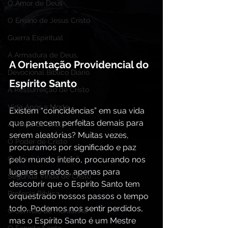
O Amor de Deus
O Ensino de Jesus Cristo
Guerra Espiritual
A Armadura de Deus,
A Orientação Providencial do 
Devocional Bíblico Diário
Espírito Santo
A Ressurreição de Cristo
Vida Após a Morte
Existem “coincidências” em sua vida 
que parecem perfeitas demais para 
A Vinda de Cristo
serem aleatórias? Muitas vezes, 
O Poder de Cristo
procuramos por significado e paz 
Quem é Jesus Cristo?
pelo mundo inteiro, procurando nos 
lugares errados, apenas para 
Segunda Vinda de Cristo
descobrir que o Espírito Santo tem 
Profecia Bíblica
orquestrado nossos passos o tempo 
todo. Podemos nos sentir perdidos, 
O Sermão da Montanha
mas o Espírito Santo é um Mestre 