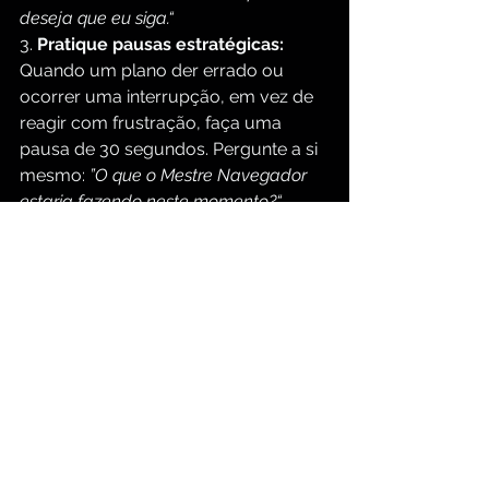
deseja que eu siga.“
3. 
Pratique pausas estratégicas:
Quando um plano der errado ou 
ocorrer uma interrupção, em vez de 
reagir com frustração, faça uma 
pausa de 30 segundos. Pergunte a si 
mesmo: 
”O que o Mestre Navegador 
estaria fazendo neste momento?“
Mude sua perspectiva de estar sendo 
‘interrompido’ para estar sendo 
”guiado".
Continue sua jornada espiritual…
Para mais meditações e estudos 
diários na Bíblia, clique nos seguintes 
links:
https://www.groupbiblestudy.com/pt
/devotionals