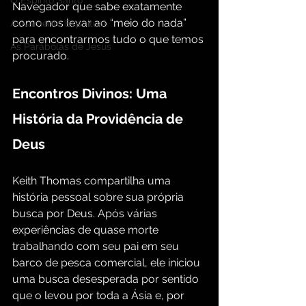
O Espírito Santo
Navegador que sabe exatamente 
como nos levar ao “meio do nada” 
Avivamento Espiritual
para encontrarmos tudo o que temos 
As Parábolas de Jesus
procurado.
Encontros Divinos: Uma 
História da Providência de 
Deus
Keith Thomas compartilha uma 
história pessoal sobre sua própria 
busca por Deus. Após várias 
experiências de quase morte 
trabalhando com seu pai em seu 
barco de pesca comercial, ele iniciou 
uma busca desesperada por sentido 
que o levou por toda a Ásia e, por 