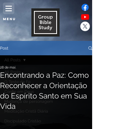
MENU
Post
All Posts
28 de mai.
All Posts
Encontrando a Paz: Como
O Teste de Fé
Reconhecer a Orientação
Confie em Deus
do Espírito Santo em Sua
Mudança de personagem
Vida
Meditação Cristã Diária
Discipulado Cristão