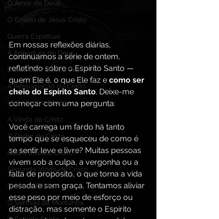
O Amor de Deus
O Ensino de Jesus Cristo
Guerra Espiritual
Em nossas reflexões diárias, 
A Armadura de Deus,
continuamos a série de ontem, 
refletindo sobre o Espírito Santo — 
Devocional Bíblico Diário
quem Ele é, o que Ele faz e 
como ser 
A Ressurreição de Cristo
cheio do Espírito Santo
. Deixe-me 
começar com uma pergunta:
Vida Após a Morte
A Vinda de Cristo
Você carrega um fardo há tanto 
O Poder de Cristo
tempo que se esqueceu de como é 
se sentir leve e livre? Muitas pessoas 
Quem é Jesus Cristo?
vivem sob a culpa, a vergonha ou a 
Segunda Vinda de Cristo
falta de propósito, o que torna a vida 
pesada e sem graça. Tentamos aliviar 
Profecia Bíblica
esse peso por meio de esforço ou 
O Sermão da Montanha
distração, mas somente o Espírito 