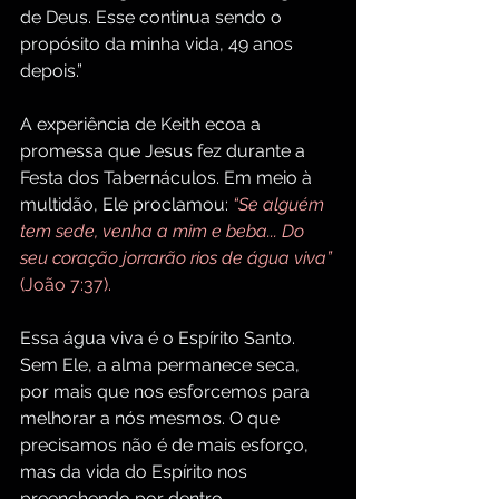
de Deus. Esse continua sendo o 
propósito da minha vida, 49 anos 
depois.”
A experiência de Keith ecoa a 
promessa que Jesus fez durante a 
Festa dos Tabernáculos. Em meio à 
multidão, Ele proclamou: 
“Se alguém 
tem sede, venha a mim e beba... Do 
seu coração jorrarão rios de água viva”
(João 7:37).
Essa água viva é o Espírito Santo. 
Sem Ele, a alma permanece seca, 
por mais que nos esforcemos para 
melhorar a nós mesmos. O que 
precisamos não é de mais esforço, 
mas da vida do Espírito nos 
preenchendo por dentro.