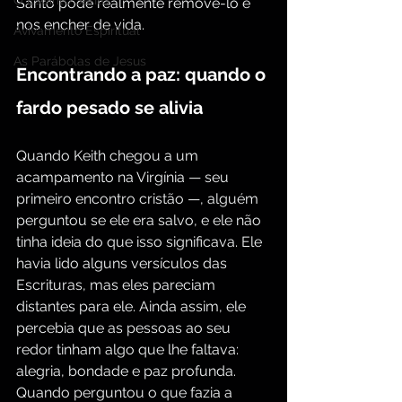
O Espírito Santo
Santo pode realmente removê-lo e 
nos encher de vida.
Avivamento Espiritual
As Parábolas de Jesus
Encontrando a paz: quando o 
fardo pesado se alivia
Quando Keith chegou a um 
acampamento na Virgínia — seu 
primeiro encontro cristão —, alguém 
perguntou se ele era salvo, e ele não 
tinha ideia do que isso significava. Ele 
havia lido alguns versículos das 
Escrituras, mas eles pareciam 
distantes para ele. Ainda assim, ele 
percebia que as pessoas ao seu 
redor tinham algo que lhe faltava: 
alegria, bondade e paz profunda. 
Quando perguntou o que fazia a 