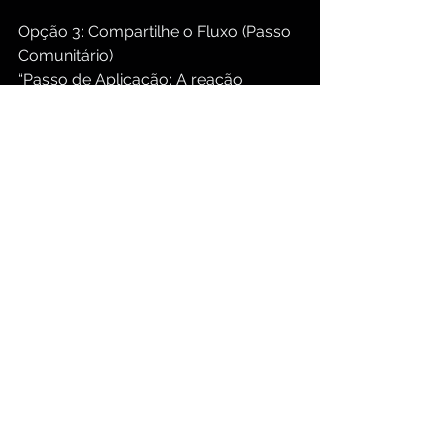
Opção 3: Compartilhe o Fluxo (Passo 
Comunitário)
“Passo de Aplicação: A reação 
imediata de Keith ao Espírito Santo foi 
o desejo de amar os outros. Pense 
em uma pessoa em sua vida que 
pareça estressada ou com o coração 
pesado neste momento. Envie a ela 
uma mensagem de texto de 
encorajamento ou ofereça-se para 
pagar um café hoje. Deixe o rio de 
Deus fluir através de você até ela.”
Continue sua jornada espiritual…
Para mais meditações e estudos 
diários na Bíblia, clique nos seguintes 
links:
https://www.groupbiblestudy.com/pt