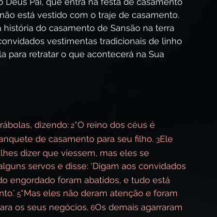
o Deus Pai, que entra na festa de casamento 
o está vestido com o traje de casamento. 
istória do casamento de Sansão na terra 
convidados vestimentas tradicionais de linho 
la para retratar o que acontecerá na Sua 
rábolas, dizendo:
“O reino dos céus é 
 2
nquete de casamento para seu filho. 
Ele 
3
lhes dizer que viessem, mas eles se 
alguns servos e disse: ‘Digam aos convidados 
do engordado foram abatidos, e tudo está 
o.’ 
“Mas eles não deram atenção e foram 
5
ra os seus negócios. 
Os demais agarraram 
6