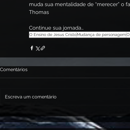
muda sua mentalidade de “merecer” o favo
Thomas
Continue sua jornada…
O Ensino de Jesus Cristo
Mudança de personagem
O
Comentários
Escreva um comentário