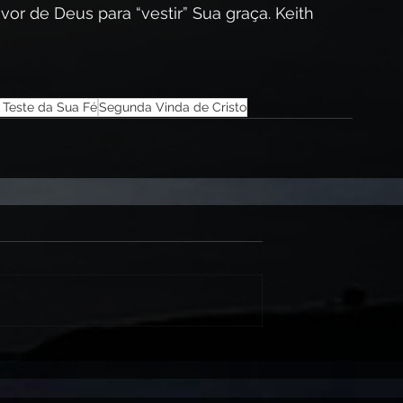
r de Deus para “vestir” Sua graça. Keith 
 Teste da Sua Fé
Segunda Vinda de Cristo