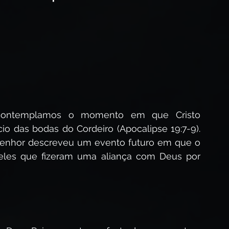
esus Cristo?
Segunda Vinda de Cristo
spírito Santo
Avivamento Espiritual
, contemplamos o momento em que Cristo 
io das bodas do Cordeiro (Apocalipse 19:7-9). 
enhor descreveu um evento futuro em que o 
eles que fizeram uma aliança com Deus por 