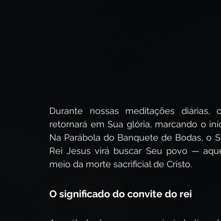
A Vinda de Cristo
O Poder de Cristo
Quem é J
Profecia Bíblica
O Sermão da Montanha
O E
Durante nossas meditações diárias
As Parábolas de Jesus
retornará em Sua glória, marcando o iníc
Na Parábola do Banquete de Bodas, o S
Rei Jesus virá buscar Seu povo — aqu
meio da morte sacrificial de Cristo.
O significado do convite do rei