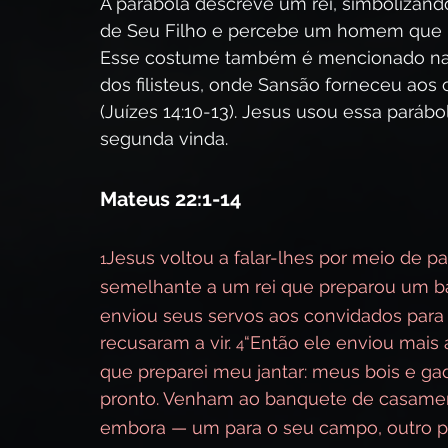
A parábola descreve um rei, simbolizand
de Seu Filho e percebe um homem que nã
Esse costume também é mencionado na h
dos filisteus, onde Sansão forneceu aos 
(Juízes 14:10-13). Jesus usou essa parábo
segunda vinda.
Mateus 22:1-14
Jesus voltou a falar-lhes por meio de pa
1
semelhante a um rei que preparou um ba
enviou seus servos aos convidados para 
recusaram a vir. 
“Então ele enviou mais 
4
que preparei meu jantar: meus bois e ga
pronto. Venham ao banquete de casament
embora — um para o seu campo, outro pa