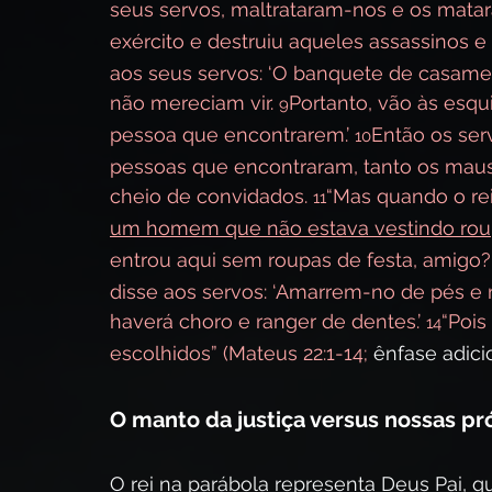
seus servos, maltrataram-nos e os matar
exército e destruiu aqueles assassinos e
aos seus servos: ‘O banquete de casame
não mereciam vir. 
Portanto, vão às esq
9
pessoa que encontrarem.’ 
Então os ser
10
pessoas que encontraram, tanto os maus 
cheio de convidados. 
“Mas quando o rei
11
um homem que não estava vestindo roup
entrou aqui sem roupas de festa, amigo
disse aos servos: ‘Amarrem-no de pés e 
haverá choro e ranger de dentes.’ 
“Pois
14
escolhidos” (Mateus 22:1-14;
 ênfase adici
O manto da justiça versus nossas pr
O rei na parábola representa Deus Pai, 