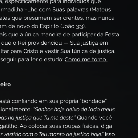
, especificamente para indivíduos que 
armadilhar-Lhe com Suas palavras (Mateus 
queles que presumem ser crentes, mas nunca 
m de novo do Espírito (João 3:3). 
is que a única maneira de participar da Festa 
que o Rei providenciou — Sua justiça em 
tar para Cristo e vestir Sua túnica de justiça. 
eguir para ler o estudo: 
Como me torno 
eiro
está confiando em sua própria “bondade” 
cionalmente: 
“Senhor, hoje deixo de lado meus 
as na justiça que Tu me deste.”
 Quando você 
tilho. Ao colocar suas roupas físicas, diga 
r vestido com o Teu manto de justiça hoje.”
 Isso 