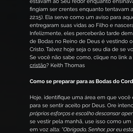
estavam ao Seu redor enquanto ensinava
fingiam ser crentes enquanto tentavam 
22:15). Ela serve como um aviso para a
entregaram suas vidas ao Filho e nascera
Infelizmente, eles perceberão tarde dema
de Bodas no Reino de Deus é vestindo o 
Cristo. Talvez hoje seja o seu dia de se vol
Se você não sabe como, clique no link a s
cristão
? Keith Thomas
Como se preparar para as Bodas do Cord
Hoje, identifique uma área em que você 
para se sentir aceito por Deus. Ore inten
próprios esforços e escolho descansar apen
se vestir pela manhã, use isso como um ga
em voz alta: 
“Obrigado, Senhor, por eu esta