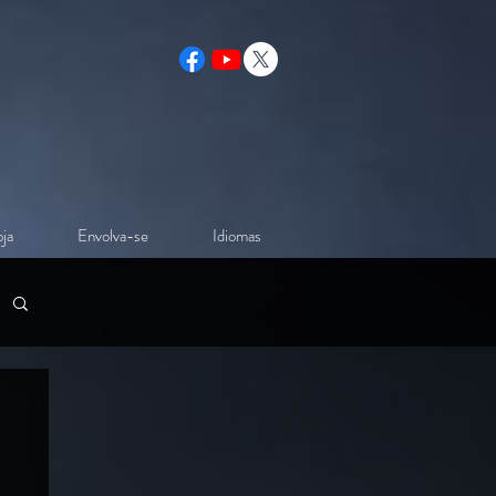
ja
Envolva-se
Idiomas