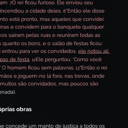
am. 
O rei ficou furioso. Ele enviou seu 
7
 incendiou a cidade deles. 
“Então ele disse 
8
nto está pronto, mas aqueles que convidei 
uinas e convidem para o banquete qualquer 
vos saíram pelas ruas e reuniram todas as 
quanto os bons, e o salão de festas ficou 
 entrou para ver os convidados, 
ele notou ali 
as de festa
. 
Ele perguntou: ‘Como você 
12
?’ O homem ficou sem palavras.
“Então o rei 
 13
mãos e joguem-no lá fora, nas trevas, onde 
 muitos são convidados, mas poucos são 
onada).
óprias obras
que concede um manto de justiça a todos os 