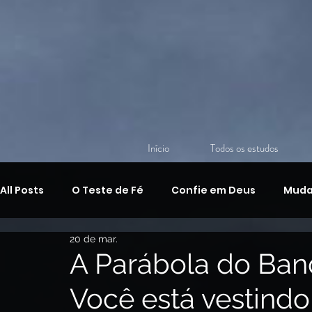
Início
Todos os estudos
All Posts
O Teste de Fé
Confie em Deus
Muda
20 de mar.
Discipulado Cristão
O Amor de Deus
O Ensin
A Parábola do Ban
Você está vestindo
A Armadura de Deus,
Devocional Bíblico Diário