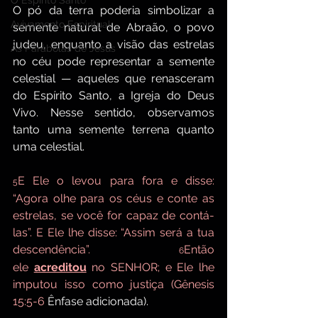
O Espírito Santo
O pó da terra poderia simbolizar a 
Avivamento Espiritual
semente natural de Abraão, o povo 
judeu, enquanto a visão das estrelas 
As Parábolas de Jesus
no céu pode representar a semente 
celestial — aqueles que renasceram 
do Espírito Santo, a Igreja do Deus 
Vivo. Nesse sentido, observamos 
tanto uma semente terrena quanto 
uma celestial.
E Ele o levou para fora e disse: 
5
“Agora olhe para os céus e conte as 
estrelas, se você for capaz de contá-
las”. E Ele lhe disse: “Assim será a tua 
descendência”. 
Então 
6
ele 
acreditou
 no SENHOR; e Ele lhe 
imputou isso como justiça (Gênesis 
15:5-6 
Ênfase adicionada). 