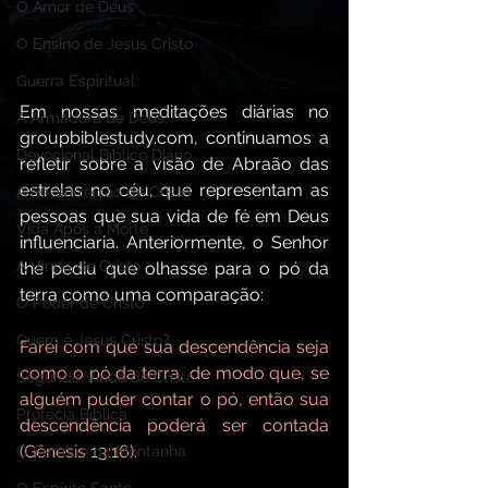
O Amor de Deus
O Ensino de Jesus Cristo
Guerra Espiritual
Em nossas meditações diárias no 
A Armadura de Deus,
groupbiblestudy.com
, continuamos a 
Devocional Bíblico Diário
refletir sobre a visão de Abraão das 
estrelas no céu, que representam as 
A Ressurreição de Cristo
pessoas que sua vida de fé em Deus 
Vida Após a Morte
influenciaria. Anteriormente, o Senhor 
A Vinda de Cristo
lhe pediu que olhasse para o pó da 
terra como uma comparação:
O Poder de Cristo
Quem é Jesus Cristo?
Farei com que sua descendência seja 
como o pó da terra, de modo que, se 
Segunda Vinda de Cristo
alguém puder contar o pó, então sua 
Profecia Bíblica
descendência poderá ser contada 
(Gênesis 13:16).
O Sermão da Montanha