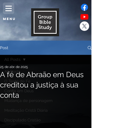
MENU
Post
All Posts
25 de abr. de 2025
All Posts
A fé de Abraão em Deus
O Teste de Fé
creditou a justiça à sua
Confie em Deus
conta
Mudança de personagem
Meditação Cristã Diária
Discipulado Cristão