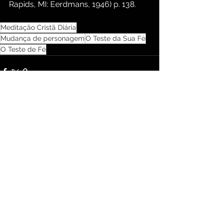
Rapids, MI: Eerdmans, 1946) p. 138.
Meditação Cristã Diária
Mudança de personagem
O Teste da Sua Fé
O Teste de Fé
Comentários
Escreva um comentário