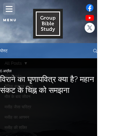
MENU
पोस्ट
All Posts
6 अप्रैल
All Posts
विराने का घृणापवित्र क्या है? महान
दैनिक बाइबल ध्यान,
संकट के चिह्न को समझना
मौत के बाद जीवन
मसीह जैसा चरित्र
मसीह का आगमन
मसीह की शक्ति