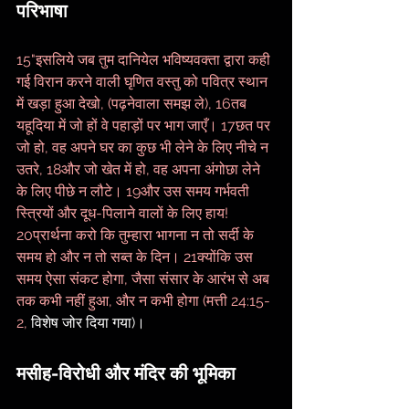
परिभाषा
15"इसलिये जब तुम दानियेल भविष्यवक्ता द्वारा कही 
गई विरान करने वाली घृणित वस्तु को पवित्र स्थान 
में खड़ा हुआ देखो, (पढ़नेवाला समझ ले), 16तब 
यहूदिया में जो हों वे पहाड़ों पर भाग जाएँ। 17छत पर 
जो हो, वह अपने घर का कुछ भी लेने के लिए नीचे न 
उतरे, 18और जो खेत में हो, वह अपना अंगोछा लेने 
के लिए पीछे न लौटे। 19और उस समय गर्भवती 
स्त्रियों और दूध-पिलाने वालों के लिए हाय! 
20प्रार्थना करो कि तुम्हारा भागना न तो सर्दी के 
समय हो और न तो सब्त के दिन। 21क्योंकि उस 
समय ऐसा संकट होगा, जैसा संसार के आरंभ से अब 
तक कभी नहीं हुआ, और न कभी होगा (मत्ती 24:15-
2, 
विशेष जोर दिया गया)।
मसीह-विरोधी और मंदिर की भूमिका