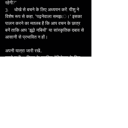
रहेगी?"
3.     धोखे से बचने के लिए अध्ययन करें: यीशु ने 
विशेष रूप से कहा, "पढ़नेवाला समझে।" इसका 
पालन करने का मतलब है कि आप वचन के छात्र 
बनें ताकि आप "झूठे नबियों" या सांस्कृतिक दबाव से 
आसानी से प्रभावित न हों।
अपनी यात्रा जारी रखें…
हमारे सभी 3-मिनट के बाइबिल मेडिटेशन के लिए 
नीचे दिए गए लिंक पर क्लिक करें:
https://www.groupbiblestudy.com/hi
/devotionals
हमारे पास हिंदी में बाइबिल की और भी कई स्टडीज़ 
ऑनलाइन उपलब्ध हैं, जिन्हें आप नीचे दिए गए लिंक 
पर मुफ्त में पढ़ या डाउनलोड कर सकते हैं:
https://www.groupbiblestudy.com/hi
ndi-studies-all
नीचे दिए गए लिंक पर आपको हमारे गहन बाइबल अ
ध्ययन का एक उदाहरण मिलेगा: 