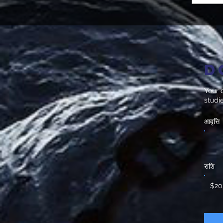
D
Your d
studi
आवृत्ति
राशि
$20