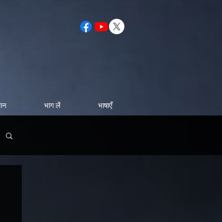
कान
भाग लें
भाषाएँ