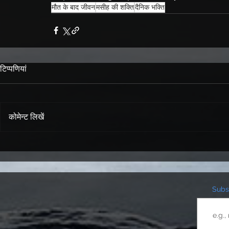
मौत के बाद जीवन
मसीह की शक्ति
दैनिक भक्ति
टिप्पणियां
कोमेन्ट लिखें
Subsc