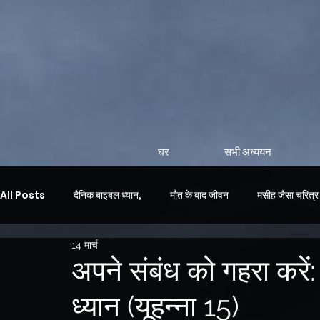
घर
सभी अध्ययन
All Posts
दैनिक बाइबल ध्यान,
मौत के बाद जीवन
मसीह जैसा चरित्र
14 मार्च
दैनिक भक्ति
अपने संबंध को गहरा करें:
ध्यान (यूहन्ना 15)