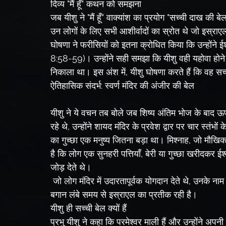
दिव्य "मैं हूँ" कथन को समझना
जब यीशु ने "मैं हूँ" वाक्यांश का प्रयोग "सच्ची दाख की ब
उन लोगों के लिए सभी आशीर्वादों का स्रोत थे जो इस्राएल 
घोषणा ने फरीसियों को इतना क्रोधित किया कि उन्होंने ई
8:58-59)। उन्होंने सही समझा कि यीशु वही यहोवा होने का
निकाला था। इस अंश में, यीशु घोषणा करते हैं कि वह स
ऐतिहासिक संदर्भ: स्वर्ण मंदिर की अंजीर की बेल
यीशु ने ये वचन तब बोले जब शिष्य अंतिम भोज के बाद ऊप
रहे थे, उन्होंने शायद मंदिर के प्रवेश द्वार पर चार स्तंभ
का गुच्छा एक मनुष्य जितना बड़ा था। मिश्नाह, जो मौखिक 
है कि लोग एक सुनहरी पत्तियाँ, बेरी या गुच्छा खरीदकर ईश्व
जोड़ देते थे।
 जो लोग मंदिर में उदारतापूर्वक योगदान देते थे, उनके नाम सुनहरे पत्तों पर उकेरे जाते थे। शास्त्रों में बेल या दाख की 
बगान लंबे समय से इस्राएल का प्रतीक रही है।
यीशु ही सच्ची बेल क्यों हैं
प्रभु यीशु ने कहा कि परमेश्वर माली हैं और उन्होंने अप