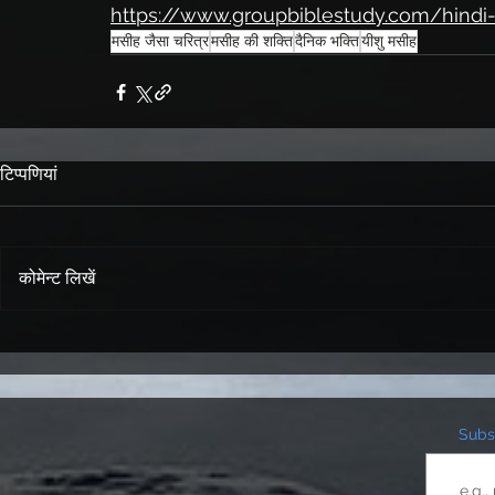
https://www.groupbiblestudy.com/hindi-
मसीह जैसा चरित्र
मसीह की शक्ति
दैनिक भक्ति
यीशु मसीह
टिप्पणियां
कोमेन्ट लिखें
Subsc