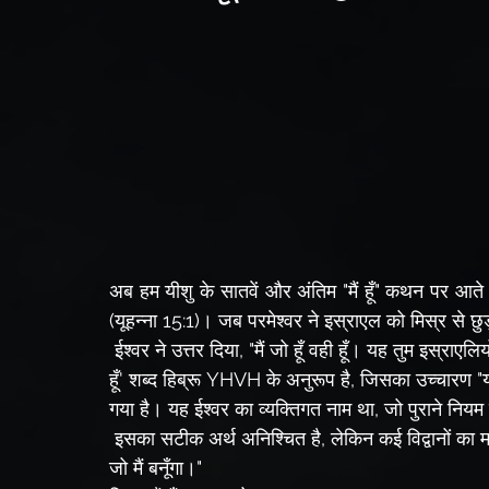
अब हम यीशु के सातवें और अंतिम "मैं हूँ" कथन पर आते हैं
(यूहन्ना 15:1)। जब परमेश्वर ने इस्राएल को मिस्र से छु
 ईश्वर ने उत्तर दिया, "मैं जो हूँ वही हूँ। यह तुम इस्राएलियों से कहना: 'मैंने तुम्हारे पास मुझे भेजा है'" (निर्गमन 3:14)। 'मैं 
हूँ' शब्द हिब्रू YHVH के अनुरूप है, जिसका उच्चारण "यह
गया है। यह ईश्वर का व्यक्तिगत नाम था, जो पुराने निय
 इसका सटीक अर्थ अनिश्चित है, लेकिन कई विद्वानों का मानना है कि इसका अर्थ है, "मैं वही हूँ जो मैं हूँ," या "मैं वही बनूँगा 
जो मैं बनूँगा।"