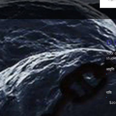
D
Your d
studi
आवृत्ति
राशि
$20