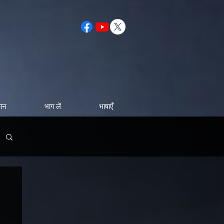
कान
भाग लें
भाषाएँ