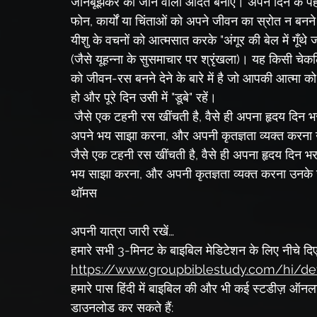
जानबूझकर की जाने वाली आदत बनाएँ। अपने दिन के पहले 
फोन, कार्यों या चिंताओं को अपने जीवन का स्रोत न बनने 
यीशु के वचनों को आत्मसात करके "अंगूर की बेल में गूँथे जात
(जैसे यूहन्ना के सुसमाचार पर श्रृंखला)। यह किसी चेकलिस
को जीवन-रस बनने देने के बारे में है जो आपकी आत्मा क
हो और पूरे दिन उसी में "डूबे" रहें।
 जैसे एक टहनी रस खींचती है, वैसे ही अपना हृदय दिन भर परमेश्वर के लिए खुला रखें। बस उनके साथ बात करना, 
अपने भय साझा करना, और अपनी कृतज्ञता व्यक्त करना उ
जैसे एक टहनी रस खींचती है, वैसे ही अपना हृदय दिन भ
भय साझा करना, और अपनी कृतज्ञता व्यक्त करना उनके ज
थॉमस
अपनी यात्रा जारी रखें…
हमारे सभी 3-मिनट के बाइबिल मेडिटेशन के लिए नीचे दिए
https://www.groupbiblestudy.com/hi/de
हमारे पास हिंदी में बाइबिल की और भी कई स्टडीज़ ऑनलाइन 
डाउनलोड कर सकते हैं: