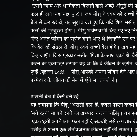
 उसने न्याय और धार्मिकता दिखाने वाले अच्छे अंगूरों की फसल की तलाश की (यशायाह 5:7), लेकिन उसमें से केवल बुरे 
फल ही लगे (यशायाह 5:2)। जब यीशु ने स्वयं को सच्ची बे
बेल से कर रहे थे, यह सुझाव देते हुए कि यदि शिष्य मसीह क
फलों की प्रचुरता होगा। यीशु भविष्यवाणी किए गए नए न
लिए अनंत जीवन का स्रोत बनने आए थे जिन्होंने उन पर वि
कि बेल की डंठल से, यीशु स्वयं सच्ची बेल होंगे। अब 
किए जाएँ। जिस प्रकार मसीह "पिता के साथ एक" थे, वैसे ह
करने का एकमात्र तरीका यह था कि वे जीवन के स्रोत, यान
जुड़ें (यूहन्ना 14:6)। यीशु आपको अपना जीवन देने आए। 
परमेश्वर के जीवन की बेल में गूँथे जा सकते हैं।
असली बेल में कैसे बने रहें
यह समझना कि यीशु "असली बेल" हैं, केवल पहला कदम है।
"बने रहने" या बने रहने का अभ्यास करना चाहिए। वह हमा
 एक टहनी अपने आप फल नहीं दे सकती; उसे लगातार बेल से जीवन-दायक रस प्राप्त करना होता है। इसी तरह, आप 
मसीह से अलग एक संतोषजनक जीवन नहीं जी सकते। हर 