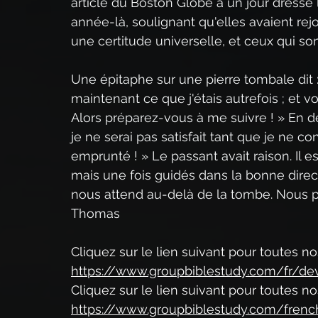
article du Boston Globe a un jour dressé 
année-là, soulignant qu'elles avaient rejo
une certitude universelle, et ceux qui so
Une épitaphe sur une pierre tombale dit :
maintenant ce que j'étais autrefois ; et 
Alors préparez-vous à me suivre ! » En de
je ne serai pas satisfait tant que je ne c
emprunté ! » Le passant avait raison. Il es
mais une fois guidés dans la bonne direc
nous attend au-delà de la tombe. Nous po
Thomas
Cliquez sur le lien suivant pour toutes n
https://www.groupbiblestudy.com/fr/dev
Cliquez sur le lien suivant pour toutes n
https://www.groupbiblestudy.com/frenc