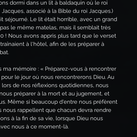
ns dormi dans un lit à baldaquin où le roi 
i Jacques, associé à la Bible du roi Jacques.) 
it séjourné. Le lit était horrible, avec un grand 
 pas le même matelas, mais il semblait très 
0 ! Nous avons appris plus tard que le verset 
raînaient à l'hôtel, afin de les préparer à 
bat.
ns ma mémoire : « Préparez-vous à rencontrer 
r pour le jour où nous rencontrerons Dieu. Au 
, lors de nos réflexions quotidiennes, nous 
ous préparer à la mort et au jugement, et 
ous. Même si beaucoup d'entre nous préfèrent 
s nous rappellent que chacun devra rendre 
ns à la fin de sa vie, lorsque Dieu nous 
a avec nous à ce moment-là.