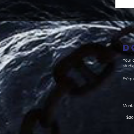
D
Your d
studi
Fréq
Mont
$20