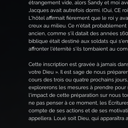
étrangement vide, alors Sandy et moi avo
Jacques avait autrefois dormi. (Oui, CE ro
L'hôtel affirmait fièrement que le roi y ava
creux au milieu. Ce n'était probablement
ancien, comme s'il datait des années 160
biblique était destiné aux soldats qui s'ent
affronter l'éternité s'ils tombaient au com
Cette inscription est gravée à jamais da
votre Dieu ». Il est sage de nous prépare
cours des trois ou quatre prochains jours
explorerons les mesures à prendre pour n
l'impact de cette préparation sur nous t
ne pas penser à ce moment, les Écriture
compte de ses actions et de ses motivatio
appellera. Loué soit Dieu, qui apparaîtr