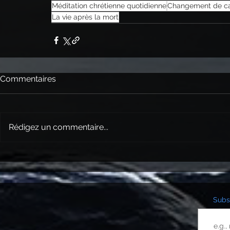
Méditation chrétienne quotidienne
Changement de ca
La vie après la mort
Commentaires
Rédigez un commentaire...
Subsc