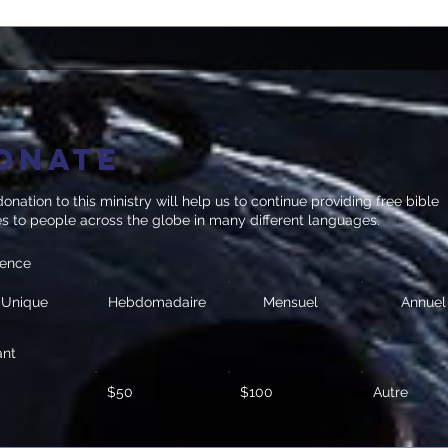
onate
onation to this ministry will help us to continue providing free bible
es to people across the globe in many different languages.
uence
Unique
Hebdomadaire
Mensuel
Annuel
ant
$50
$100
Autre