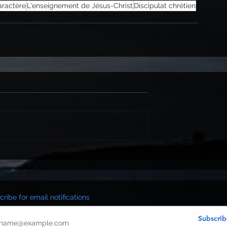
ractère
L'enseignement de Jésus-Christ
Discipulat chrétien
ribe for email notifications
Subscrib