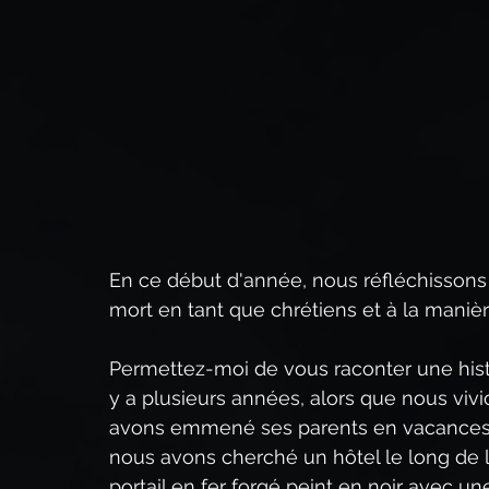
La puissance du Christ,
Qui est Jésus-Christ ?
Le Second Avènement du Christ
Prophétie bibli
Le Sermon sur la montagne
Le Saint-Esprit
R
En ce début d'année, nous réfléchissons à 
mort en tant que chrétiens et à la mani
Permettez-moi de vous raconter une histoir
y a plusieurs années, alors que nous vi
avons emmené ses parents en vacances en
nous avons cherché un hôtel le long de
portail en fer forgé peint en noir avec u