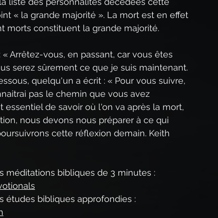
la liste des personnalités décédées cette 
int « la grande majorité ». La mort est en effet 
nt morts constituent la grande majorité.
 « Arrêtez-vous, en passant, car vous êtes 
vous serez sûrement ce que je suis maintenant. 
ssous, quelqu'un a écrit : « Pour vous suivre, 
onnaitrai pas le chemin que vous avez 
t essentiel de savoir où l'on va après la mort, 
tion, nous devons nous préparer à ce qui 
ursuivrons cette réflexion demain. Keith 
os méditations bibliques de 3 minutes : 
otionals
os études bibliques approfondies : 
h