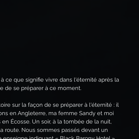
Méditation quotidienne
que
Prophétie biblique
éveil spirituel
Les Paraboles de Jésus
ce que signifie vivre dans l'éternité après la 
ère de se préparer à ce moment.
e sur la façon de se préparer à l'éternité : il 
vions en Angleterre, ma femme Sandy et moi 
 Écosse. Un soir, à la tombée de la nuit, 
 la route. Nous sommes passés devant un 
ne enseigne indiquant « Black Barony Hotel ». 