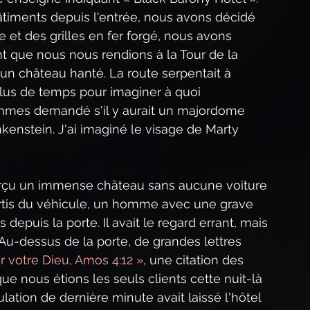
iments depuis l'entrée, nous avons décidé 
re et des grilles en fer forgé, nous avons 
t que nous nous rendions à la Tour de la 
'un château hanté. La route serpentait à 
plus de temps pour imaginer à quoi 
ommes demandé s'il y aurait un majordome 
kenstein. J'ai imaginé le visage de Marty 
erçu un immense château sans aucune voiture 
rtis du véhicule, un homme avec une grave 
epuis la porte. Il avait le regard errant, mais 
Au-dessus de la porte, de grandes lettres 
r votre Dieu, Amos 4:12 »
, une citation des 
ue nous étions les seuls clients cette nuit-là 
lation de dernière minute avait laissé l'hôtel 