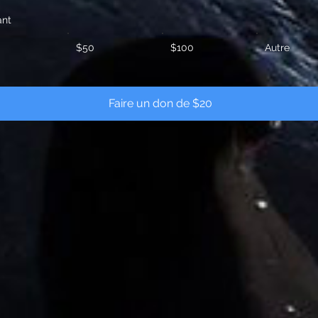
ant
$50
$100
Autre
Faire un don de $20