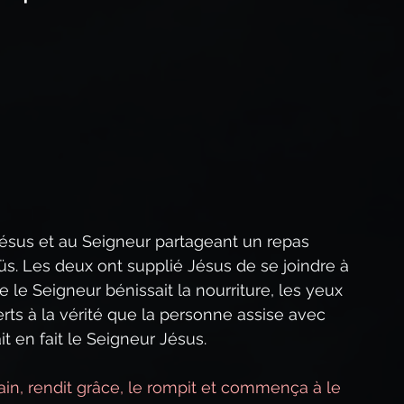
Méditation quotidienne
que
Prophétie biblique
éveil spirituel
Les Paraboles de Jésus
Jésus et au Seigneur partageant un repas 
s. Les deux ont supplié Jésus de se joindre à 
ue le Seigneur bénissait la nourriture, les yeux 
ts à la vérité que la personne assise avec 
it en fait le Seigneur Jésus.
 pain, rendit grâce, le rompit et commença à le 