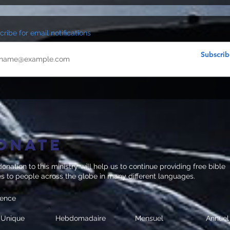
ribe for email notifications
Subscrib
onate
onation to this ministry will help us to continue providing free bible
es to people across the globe in many different languages.
uence
Unique
Hebdomadaire
Mensuel
Annuel