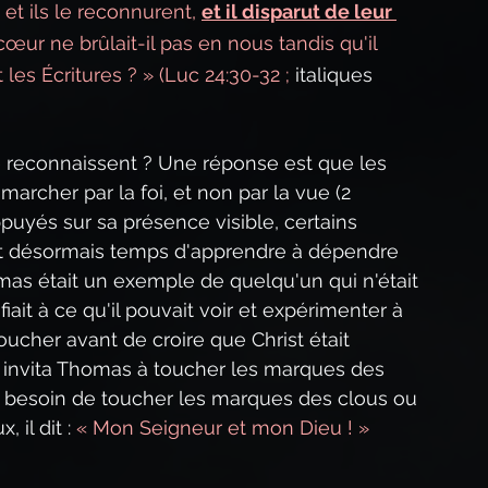
 et ils le reconnurent, 
et il disparut de leur 
e cœur ne brûlait-il pas en nous tandis qu'il 
les Écritures ? » (Luc 24:30-32 ; 
italiques 
 le reconnaissent ? Une réponse est que les 
archer par la foi, et non par la vue (2 
appuyés sur sa présence visible, certains 
tait désormais temps d'apprendre à dépendre 
mas était un exemple de quelqu'un qui n'était 
fiait à ce qu'il pouvait voir et expérimenter à 
oucher avant de croire que Christ était 
r invita Thomas à toucher les marques des 
 besoin de toucher les marques des clous ou 
il dit : 
« Mon Seigneur et mon Dieu ! » 