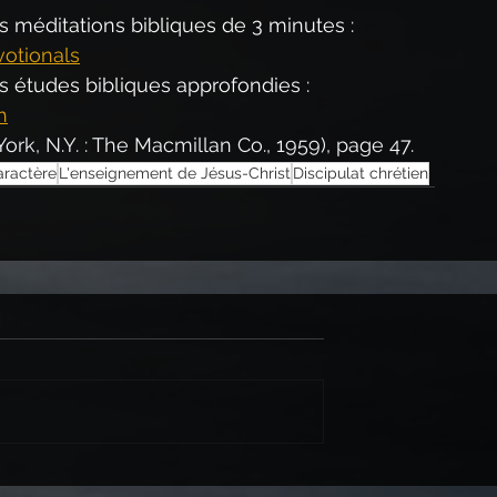
os méditations bibliques de 3 minutes : 
otionals
os études bibliques approfondies : 
h
ork, N.Y. : The Macmillan Co., 1959), page 47.
ractère
L'enseignement de Jésus-Christ
Discipulat chrétien