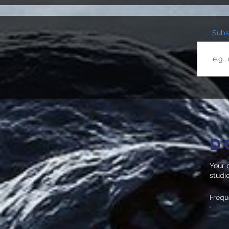
Subsc
D
Your d
studi
Fréq