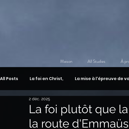
Maison
All Studies
À pr
All Posts
La foi en Christ,
La mise à l'épreuve de vo
2 déc. 2025
Discipulat chrétien
Méditation chrétienne quot
La foi plutôt que l
la route d'Emmaüs 
Guerre spirituelle,
L'armure de Dieu
La vie a