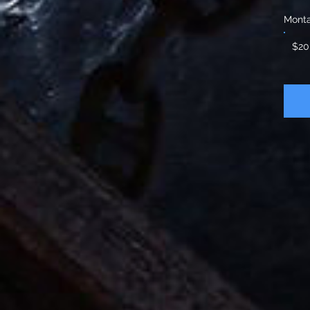
Mont
$20