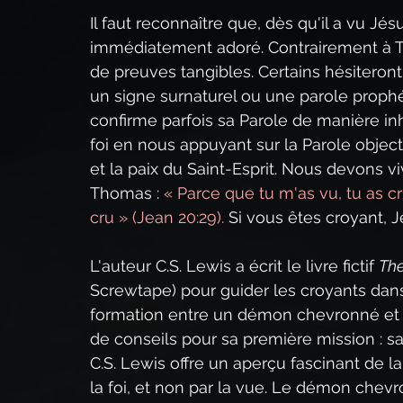
Il faut reconnaître que, dès qu'il a vu Jés
immédiatement adoré. Contrairement à Th
de preuves tangibles. Certains hésiteront 
un signe surnaturel ou une parole prophé
confirme parfois sa Parole de manière in
foi en nous appuyant sur la Parole objecti
et la paix du Saint-Esprit. Nous devons viv
Thomas : 
« Parce que tu m'as vu, tu as cr
cru » (Jean 20:29).
 Si vous êtes croyant, J
L'auteur C.S. Lewis a écrit le livre fictif 
The
Screwtape) pour guider les croyants dans 
formation entre un démon chevronné et
de conseils pour sa première mission : sa
C.S. Lewis offre un aperçu fascinant de l
la foi, et non par la vue. Le démon chevro