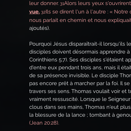
leur donner. 
Alors leurs yeux s'ouvrirent
31
vue.
Ils se dirent l'un à l'autre : « Notr
32
nous parlait en chemin et nous expliquait 
ajoutés).
Pourquoi Jésus disparaîtrait-il lorsqu'ils
disciples doivent désormais apprendre à m
Corinthiens 5:7). Ses disciples s'étaient 
d'entre eux pendant trois ans, mais il é
de sa présence invisible. Le disciple Tho
pas encore prêt à marcher par la foi. Il se 
travers ses sens. Thomas voulait voir et t
vraiment ressuscité. Lorsque le Seigneu
clous dans ses mains, Thomas n'eut plus
la blessure de la lance ; tombant à genoux, 
(Jean 20:28).