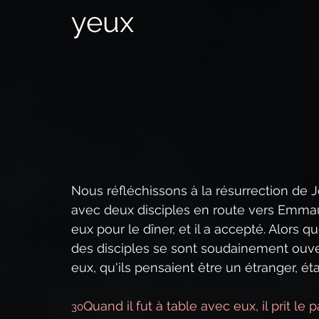
yeux
La puissance du Christ,
Qui est Jésus-Christ ?
Le Second Avènement du Christ
Prophétie bibli
Le Sermon sur la montagne
Le Saint-Esprit
R
Nous réfléchissons à la résurrection de 
avec deux disciples en route vers Emmaü
eux pour le dîner, et il a accepté. Alors q
des disciples se sont soudainement ouver
eux, qu'ils pensaient être un étranger, éta
Quand il fut à table avec eux, il prit le
30