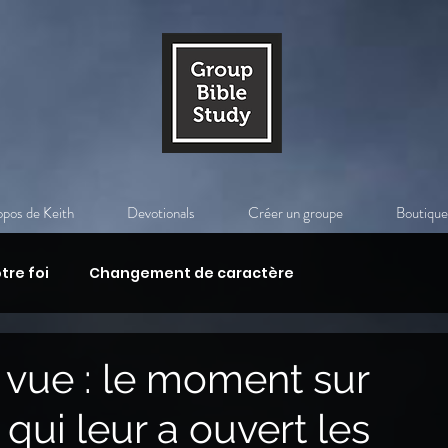
opos de Keith
Devotionals
Créer un groupe
Boutique
tre foi
Changement de caractère
idienne
L'enseignement de Jésus-Christ
a vue : le moment sur
qui leur a ouvert les
près la mort
La venue du Christ