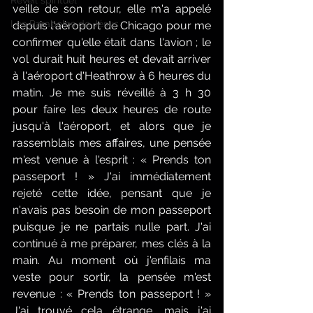
Réveil spirituel
veille de son retour, elle m'a appelé 
Les Paraboles de Jésus
depuis l'aéroport de Chicago pour me 
confirmer qu'elle était dans l'avion ; le 
vol durait huit heures et devait arriver 
à l'aéroport d'Heathrow à 6 heures du 
matin. Je me suis réveillé à 3 h 30 
pour faire les deux heures de route 
jusqu'à l'aéroport, et alors que je 
rassemblais mes affaires, une pensée 
m'est venue à l'esprit : « Prends ton 
passeport ! » J'ai immédiatement 
rejeté cette idée, pensant que je 
n'avais pas besoin de mon passeport 
puisque je ne partais nulle part. J'ai 
continué à me préparer, mes clés à la 
main. Au moment où j'enfilais ma 
veste pour sortir, la pensée m'est 
revenue : « Prends ton passeport ! » 
J'ai trouvé cela étrange, mais j'ai 