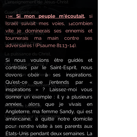
L'enseignement de Jésus-Christ
Guerre spirituelle,
« Si mon peuple m'écoutait,
 si 
13
L'armure de Dieu
Israël suivait mes voies, 
combien 
14
vite je dominerais ses ennemis et 
La vie après la mort
tournerais ma main contre ses 
La venue du Christ
adversaires ! (Psaume 81:13-14).
La puissance du Christ,
Si nous voulons être guidés et 
Qui est Jésus-Christ ?
contrôlés par le Saint-Esprit, nous 
devons obéir à ses inspirations. 
Méditation quotidienne
Qu'est-ce que j'entends par « 
Le Second Avènement du Christ
inspirations » ? Laissez-moi vous 
Prophétie biblique
donner un exemple : il y a plusieurs 
années, alors que je vivais en 
Prophétie biblique
Angleterre, ma femme Sandy, qui est 
Le Sermon sur la montagne
américaine, a quitté notre domicile 
pour rendre visite à ses parents aux 
Le Saint-Esprit
États-Unis pendant deux semaines. La 