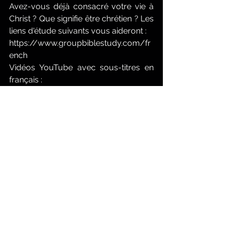
Avez-vous déjà consacré votre vie à 
Christ ? Que signifie être chrétien ? Les 
liens d'étude suivants vous aideront :
https://www.groupbiblestudy.com/fr
ench
Vidéos YouTube avec sous-titres en 
français :
https://www.youtube.com/@keiththo
mas7/videos
Méditation chrétienne quotidienne
Changement de caractère
L'enseignement de Jésus-Christ
Discipulat chrétien
L'épreuve de votre foi
La mise à l'épreuve de votre foi