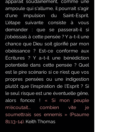
apparaît soudainement, comme une 
ampoule qui s'allume, il pourrait s'agir 
d'une impulsion du Saint-Esprit. 
L'étape suivante consiste à vous 
demander : que se passerait-il si 
j'obéissais à cette pensée ? Y a-t-il une 
chance que Dieu soit glorifié par mon 
obéissance ? Est-ce conforme aux 
Écritures ? Y a-t-il une bénédiction 
potentielle dans cette pensée ? Quel 
est le pire scénario si ce n'est que vos 
propres pensées ou une indigestion 
plutôt que l'inspiration de l'Esprit ? Si 
le seul risque est une éventuelle gêne, 
alors foncez ! 
« Si mon peuple 
m'écoutait... combien vite je 
soumettrais ses ennemis » (Psaume 
81:13-14).
 Keith Thomas