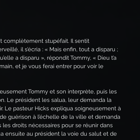
t complètement stupéfait. Il sentit 
illé, il s’écria : « Mais enfin, tout a disparu ; 
u’elle a disparu », répondit Tommy, « Dieu t’a 
ain, et je vous ferai entrer pour voir le 
reusement Tommy et son interprète, puis les 
ón. Le président les salua, leur demanda la 
seoir. Le pasteur Hicks expliqua soigneusement à 
 de guérison à l’échelle de la ville et demanda 
 les droits nécessaires pour se réunir dans 
qua ensuite au président la voie du salut et de 