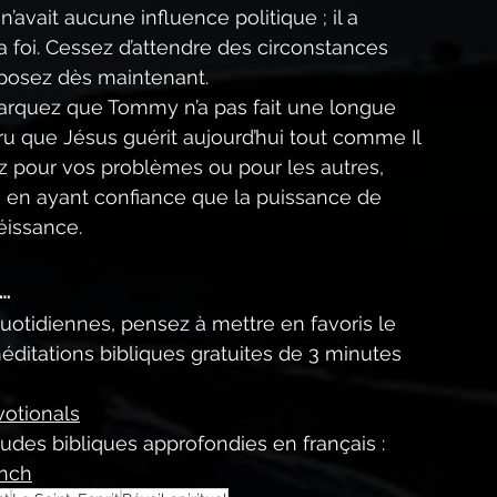
avait aucune influence politique ; il a 
a foi. Cessez d’attendre des circonstances 
isposez dès maintenant.
rquez que Tommy n’a pas fait une longue 
ru que Jésus guérit aujourd’hui tout comme Il 
iez pour vos problèmes ou pour les autres, 
, en ayant confiance que la puissance de 
éissance.
l…
uotidiennes, pensez à mettre en favoris le 
méditations bibliques gratuites de 3 minutes 
otionals
udes bibliques approfondies en français :
ench