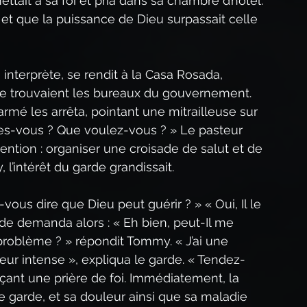
ait à sa foi et pria dans sa chambre d’hôtel. 
 et que la puissance de Dieu surpassait celle 
terprète, se rendit à la Casa Rosada, 
e trouvaient les bureaux du gouvernement. 
e armé les arrêta, pointant une mitrailleuse sur 
êtes-vous ? Que voulez-vous ? » Le pasteur 
ntion : organiser une croisade de salut et de 
l’intérêt du garde grandissait.
ous dire que Dieu peut guérir ? » « Oui, Il le 
arde demanda alors : « Eh bien, peut-Il me 
e problème ? » répondit Tommy. « J’ai une 
ur intense », expliqua le garde. « Tendez-
nçant une prière de foi. Immédiatement, la 
e garde, et sa douleur ainsi que sa maladie 