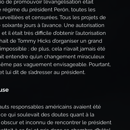
io de promouvoir l’évangélisation était 
régime du président Perón, toutes les 
surveillées et censurées. Tous les projets de 
 soixante jours à l’avance. Une autorisation 
il était très difficile d’obtenir l’autorisation 
hait de Tommy Hicks d’organiser un grand 
possible ; de plus, cela n’avait jamais été 
issait entendre qu’un changement miraculeux 
 même pas vaguement envisageable. Pourtant, 
lui dit de s’adresser au président.
euse
uts responsables américains avaient été 
 ce qui soulevait des doutes quant à la 
 obscur et inconnu de rencontrer le président 