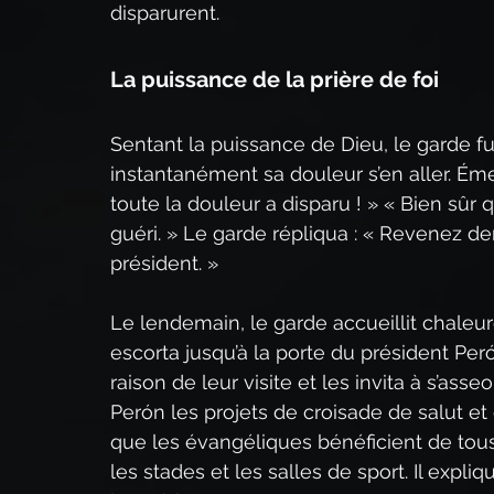
disparurent.
La puissance de la prière de foi
Sentant la puissance de Dieu, le garde fu
instantanément sa douleur s’en aller. Émerve
toute la douleur a disparu ! » « Bien sûr q
guéri. » Le garde répliqua : « Revenez dem
président. »
Le lendemain, le garde accueillit chaleu
escorta jusqu’à la porte du président Per
raison de leur visite et les invita à s’as
Perón les projets de croisade de salut et
que les évangéliques bénéficient de tous
les stades et les salles de sport. Il expli