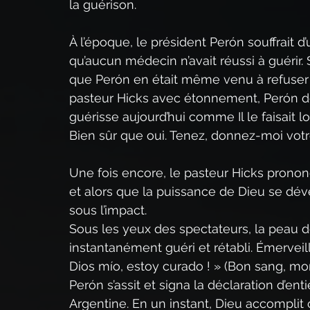
la guérison.
À l’époque, le président Perón souffrait 
qu’aucun médecin n’avait réussi à guérir. 
que Perón en était même venu à refuser d
pasteur Hicks avec étonnement, Perón d
guérisse aujourd’hui comme Il le faisait lor
Bien sûr que oui. Tenez, donnez-moi votr
Une fois encore, le pasteur Hicks prononça
et alors que la puissance de Dieu se déver
sous l’impact.
Sous les yeux des spectateurs, la peau de 
instantanément guéri et rétabli. Émerveillé
Dios mío, estoy curado ! » (Bon sang, mon D
Perón s’assit et signa la déclaration d’ent
Argentine. En un instant, Dieu accomplit 