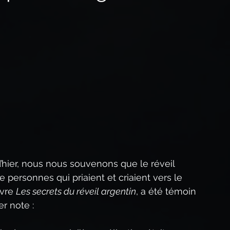
Méditation quotidienne
que
Prophétie biblique
éveil spirituel
Les Paraboles de Jésus
hier, nous nous souvenons que le réveil 
ersonnes qui priaient et criaient vers le 
vre 
Les secrets du réveil argentin
, a été témoin 
r note :