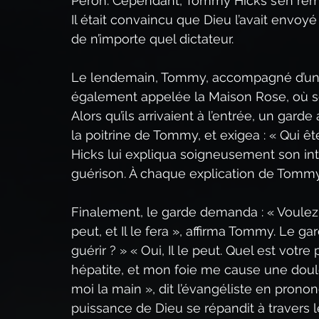
Perón. Cependant, Tommy Hicks s’en remett
Il était convaincu que Dieu l’avait envoyé
de n’importe quel dictateur.
Le lendemain, Tommy, accompagné d’un in
également appelée la Maison Rose, où s
Alors qu’ils arrivaient à l’entrée, un gard
la poitrine de Tommy, et exigea : « Qui 
Hicks lui expliqua soigneusement son inte
guérison. À chaque explication de Tommy, 
Finalement, le garde demanda : « Voulez-v
peut, et Il le fera », affirma Tommy. Le g
guérir ? » « Oui, Il le peut. Quel est votr
hépatite, et mon foie me cause une doule
moi la main », dit l’évangéliste en prono
puissance de Dieu se répandit à travers l