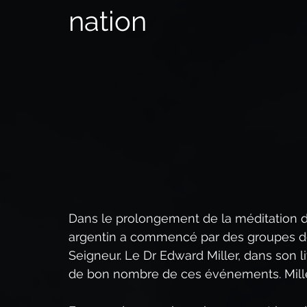
nation
La puissance du Christ,
Qui est Jésus-Christ ?
Le Second Avènement du Christ
Prophétie bibli
Le Sermon sur la montagne
Le Saint-Esprit
R
Dans le prolongement de la méditation d’
argentin a commencé par des groupes de p
Seigneur. Le Dr Edward Miller, dans son li
de bon nombre de ces événements. Mille