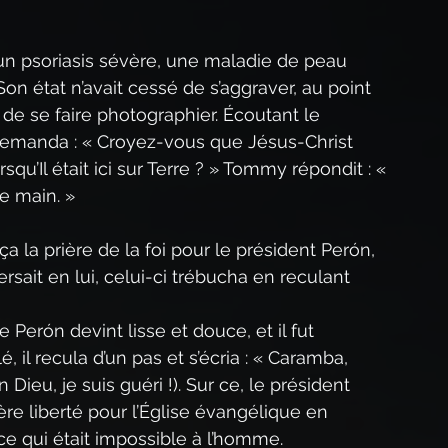
d’un psoriasis sévère, une maladie de peau 
Son état n’avait cessé de s’aggraver, au point 
e se faire photographier. Écoutant le 
emanda : « Croyez-vous que Jésus-Christ 
squ’Il était ici sur Terre ? » Tommy répondit : « 
e main. »
 la prière de la foi pour le président Perón, 
sait en lui, celui-ci trébucha en reculant 
Perón devint lisse et douce, et il fut 
, il recula d’un pas et s’écria : « Caramba, 
ieu, je suis guéri !). Sur ce, le président 
ière liberté pour l’Église évangélique en 
ce qui était impossible à l’homme.