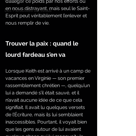
Réveil spirituel
d’alléger ce poids par nos efforts ou 
en nous distrayant, mais seul le Saint-
Les Paraboles de Jésus
Esprit peut véritablement l’enlever et 
nous remplir de vie.
Trouver la paix : quand le 
lourd fardeau s’en va
Lorsque Keith est arrivé à un camp de 
vacances en Virginie — son premier 
rassemblement chrétien —, quelqu’un 
lui a demandé s’il était sauvé, et il 
n’avait aucune idée de ce que cela 
signifiait. Il avait lu quelques versets 
de l’Écriture, mais ils lui semblaient 
inaccessibles. Pourtant, il voyait bien 
que les gens autour de lui avaient 