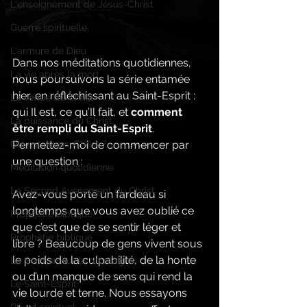
L'enseignement de Jésus-Christ
Guerre spirituelle,
L'armure de Dieu
Dans nos méditations quotidiennes, 
La vie après la mort
nous poursuivons la série entamée 
hier, en réfléchissant au Saint-Esprit : 
La venue du Christ
qui Il est, ce qu’Il fait, et 
comment 
La puissance du Christ,
être rempli du Saint-Esprit
. 
Permettez-moi de commencer par 
Qui est Jésus-Christ ?
une question :
Méditation quotidienne
Le Second Avènement du Christ
Avez-vous porté un fardeau si 
longtemps que vous avez oublié ce 
Prophétie biblique
que c’est que de se sentir léger et 
Prophétie biblique
libre ? Beaucoup de gens vivent sous 
le poids de la culpabilité, de la honte 
Le Sermon sur la montagne
ou d’un manque de sens qui rend la 
Le Saint-Esprit
vie lourde et terne. Nous essayons 