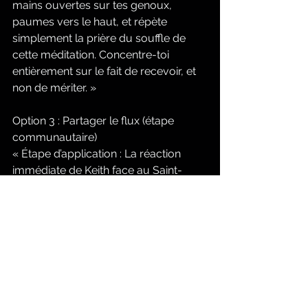
mains ouvertes sur tes genoux, 
paumes vers le haut, et répète 
simplement la prière du souffle de 
cette méditation. Concentre-toi 
entièrement sur le fait de recevoir, et 
non de mériter. »
Option 3 : Partager le flux (étape 
communautaire)
« Étape d’application : La réaction 
immédiate de Keith face au Saint-
Esprit a été un désir d’aimer les 
autres. Pensez à une personne dans 
votre vie qui semble stressée ou 
accablée en ce moment. Envoyez-lui 
un SMS d’encouragement, ou 
proposez-lui de lui offrir un café 
aujourd’hui. Laissez le fleuve de Dieu 
couler à travers vous vers elle. »