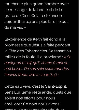
toucher le plus grand nombre avec 
ce message de la bonté et de la 
grâce de Dieu. Cela reste encore 
aujourd’hui, 49 ans plus tard, le but 
de ma vie. »
L’expérience de Keith fait écho à la 
promesse que Jésus a faite pendant 
la Fête des Tabernacles. Se tenant au 
milieu de la foule, Il a proclamé : 
« Si 
quelqu’un a soif, qu’il vienne à moi et 
qu’il boive… De son sein couleront des 
fleuves d’eau vive »
 (Jean 7:37).
Cette eau vive, c’est le Saint-Esprit. 
Sans Lui, l’âme reste aride, quels que 
soient nos efforts pour nous 
améliorer. Ce dont nous avons 
besoin, ce n’est pas de redoubler 