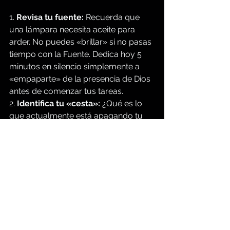
1. 
Revisa tu fuente:
 Recuerda que 
una lámpara necesita aceite para 
arder. No puedes «brillar» si no pasas 
tiempo con la Fuente. Dedica hoy 5 
minutos en silencio simplemente a 
«empaparte» de la presencia de Dios 
antes de comenzar tus tareas.
2. 
Identifica tu «cesta»:
 ¿Qué es lo 
que actualmente está apagando tu 
luz? ¿Es el miedo a lo que piensen tus 
compañeros de trabajo? ¿Es el hábito 
de quejarte? Identifica una «cesta» 
que puedas levantar hoy para que se 
vea tu verdadero carácter en Cristo.
3. 
Refleja, no produzcas:
 No tienes 
que ser el sol; solo tienes que ser un 
espejo. Cuando alguien te elogie hoy 
por una buena acción, practica 