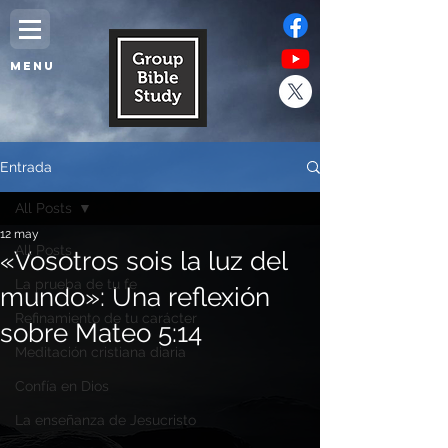
MENU
Entrada
All Posts
12 may
All Posts
«Vosotros sois la luz del
La prueba de tu fe
mundo»: Una reflexión
Refinamiento de tu carácter
sobre Mateo 5:14
Meditación cristiana diaria
Confía en Dios
La enseñanza de Jesucristo