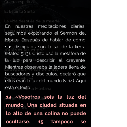
Guerra espiritual,
El Espíritu Santo
La vida después de la muerte
En nuestras meditaciones diarias, 
La venida de Cristo
seguimos explorando el Sermón del 
Monte. Después de hablar de cómo 
El poder de Cristo
sus discípulos son la sal de la tierra 
¿Quién es Jesucristo?
(Mateo 5:13), Cristo usó la metáfora de 
Devocional diario
la luz para describir al creyente. 
Mientras observaba la ladera llena de 
La Segunda Venida de Cristo
buscadores y discípulos, declaró que 
Profecía bíblica
ellos eran la luz del mundo (v. 14). Aquí 
está el texto:
El Sermón de la Montaña
14 «Vosotros sois la luz del 
Avivamiento Espiritual
mundo. Una ciudad situada en 
Las Parábolas de Jesús
lo alto de una colina no puede 
ocultarse. 15 Tampoco se 