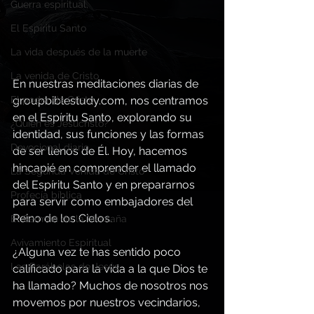
Guerra espiritual,
El Espíritu Santo
La vida después de la muerte
La venida de Cristo
En nuestras meditaciones diarias de 
El poder de Cristo
groupbiblestudy.com
, nos centramos 
en el Espíritu Santo, explorando su 
¿Quién es Jesucristo?
identidad, sus funciones y las formas 
Devocional diario
de ser llenos de Él. Hoy, hacemos 
hincapié en comprender el llamado 
La Segunda Venida de Cristo
del Espíritu Santo y en prepararnos 
Profecía bíblica
para servir como embajadores del 
Reino de los Cielos.
El Sermón de la Montaña
Avivamiento Espiritual
¿Alguna vez te has sentido poco 
Las Parábolas de Jesús
calificado para la vida a la que Dios te 
ha llamado? Muchos de nosotros nos 
movemos por nuestros vecindarios, 