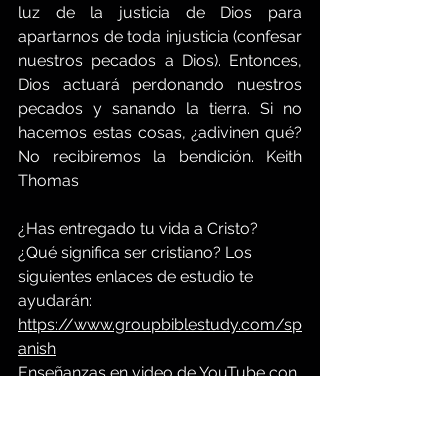
luz de la justicia de Dios para 
apartarnos de toda injusticia (confesar 
nuestros pecados a Dios). Entonces, 
Dios actuará perdonando nuestros 
pecados y sanando la tierra. Si no 
hacemos estas cosas, ¿adivinen qué? 
No recibiremos la bendición. Keith 
Thomas
¿Has entregado tu vida a Cristo? 
¿Qué significa ser cristiano? Los 
siguientes enlaces de estudio te 
ayudarán:
https://www.groupbiblestudy.com/sp
anish
Enseñanzas en video de YouTube con 
subtítulos en español en:
https://www.youtube.com/@keiththo
mas7/videos