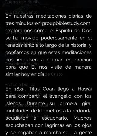
Guerra espiritual,
El Espíritu Santo
En nuestras meditaciones diarias de 
La vida después de la muerte
tres minutos en 
groupbiblestudy.com
, 
exploramos cómo el Espíritu de Dios 
La venida de Cristo
se ha movido poderosamente en el 
El poder de Cristo
renacimiento a lo largo de la historia, y 
confiamos en que estas meditaciones 
¿Quién es Jesucristo?
nos impulsen a clamar en oración 
Devocional diario
para que Él nos visite de manera 
similar hoy en día.
La Segunda Venida de Cristo
Profecía bíblica
En 1835, Titus Coan llegó a Hawái 
El Sermón de la Montaña
para compartir el evangelio con los 
isleños. Durante su primera gira, 
Avivamiento Espiritual
multitudes de kilómetros a la redonda 
Las Parábolas de Jesús
acudieron a escucharlo. Muchos 
escuchaban con lágrimas en los ojos 
y se negaban a marcharse. La gente 