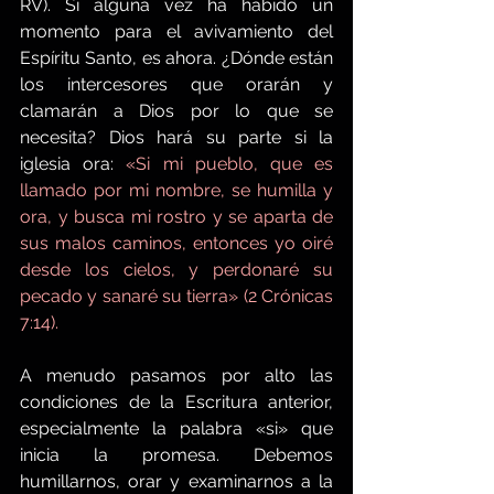
RV). Si alguna vez ha habido un 
momento para el avivamiento del 
Espíritu Santo, es ahora. ¿Dónde están 
los intercesores que orarán y 
clamarán a Dios por lo que se 
necesita? Dios hará su parte si la 
iglesia ora: 
«Si mi pueblo, que es 
llamado por mi nombre, se humilla y 
ora, y busca mi rostro y se aparta de 
sus malos caminos, entonces yo oiré 
desde los cielos, y perdonaré su 
pecado y sanaré su tierra» (2 Crónicas 
7:14).
A menudo pasamos por alto las 
condiciones de la Escritura anterior, 
especialmente la palabra «si» que 
inicia la promesa. Debemos 
humillarnos, orar y examinarnos a la 