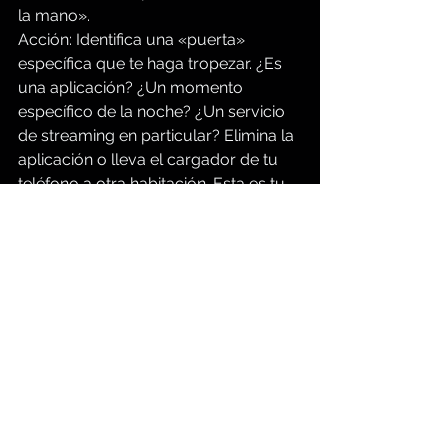
la mano».
Acción: Identifica una «puerta» 
específica que te haga tropezar. ¿Es 
una aplicación? ¿Un momento 
específico de la noche? ¿Un servicio 
de streaming en particular? Elimina la 
aplicación o lleva el cargador de tu 
teléfono a otra habitación. Esta es tu 
«cirugía espiritual» de hoy en día.
3. Una sencilla oración de 
«guardián»
Guarda esta breve oración en tu 
teléfono o en una nota adhesiva:
«Señor, hoy te entrego mi imaginación. 
Ayúdame a ser un fiel guardián de mis 
ojos y mi corazón. Cuando me sienta 
tentado, recuérdame que tu presencia 
es más satisfactoria que cualquier 