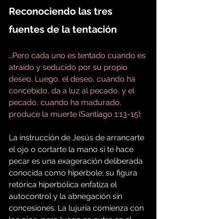
Reconociendo las tres 
fuentes de la tentación
…Pero cada uno es tentado cuando es 
atraído y seducido por su propio 
deseo. Luego, el deseo, cuando ha 
concebido, da a luz al pecado, y el 
pecado, cuando ha madurado, 
produce la muerte (Santiago 1:13-15).
La instrucción de Jesús de arrancarte 
el ojo o cortarte la mano si te hace 
pecar es una exageración deliberada 
conocida como hipérbole; su figura 
retórica hiperbólica enfatiza el 
autocontrol y la abnegación sin 
concesiones. La lujuria comienza con 