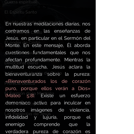
Guerra espiritual,
El Espíritu Santo
La vida después de la muerte
En nuestras meditaciones diarias, nos 
centramos en las enseñanzas de 
La venida de Cristo
Jesús, en particular en el Sermón del 
El poder de Cristo
Monte. En este mensaje, Él aborda 
cuestiones fundamentales que nos 
¿Quién es Jesucristo?
afectan profundamente. Mientras la 
Devocional diario
multitud escucha, Jesús aclara la 
La Segunda Venida de Cristo
bienaventuranza sobre la pureza: 
«Bienaventurados los de corazón 
Profecía bíblica
puro, porque ellos verán a Dios» 
El Sermón de la Montaña
(Mateo 5:8).
 Existe un esfuerzo 
demoníaco activo para inculcar en 
Avivamiento Espiritual
nosotros imágenes de violencia, 
Las Parábolas de Jesús
infidelidad y lujuria, porque el 
enemigo comprende que la 
verdadera pureza de corazón es 