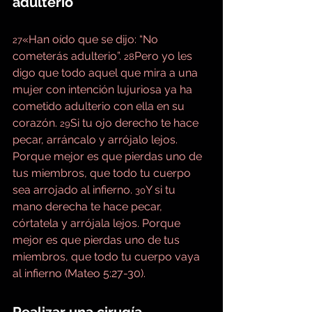
adulterio
«Han oído que se dijo: “No 
27
cometerás adulterio”. 
Pero yo les 
28
digo que todo aquel que mira a una 
mujer con intención lujuriosa ya ha 
cometido adulterio con ella en su 
corazón. 
Si tu ojo derecho te hace 
29
pecar, arráncalo y arrójalo lejos. 
Porque mejor es que pierdas uno de 
tus miembros, que todo tu cuerpo 
sea arrojado al infierno. 
Y si tu 
30
mano derecha te hace pecar, 
córtatela y arrójala lejos. Porque 
mejor es que pierdas uno de tus 
miembros, que todo tu cuerpo vaya 
al infierno (Mateo 5:27-30).
Realizar una cirugía 