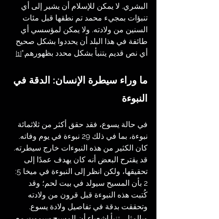
البشري. لا يمكن للإسلام أن يشير إلى أي 
تنبؤات بمجيء محمد تم نطقها قبل مئات 
السنين من ولادته. ولا يمكن لمؤسسي أي 
طائفة في هذا البلد أن يحددوا بشكل صحيح 
أي نص قديم يتنبأ بشكل محدد بظهورهم."
[1]
ما وراء سيطرة الإنسان: الدقة في 
النبوءة
في حالة يسوع، فقد حقق أكثر من ثلاثمائة 
نبوءة، بما في ذلك 29 نبوءة في يوم وفاته. 
كان الكثير من هذه النبوءات خارج سيطرته. 
قد يقترح البعض أنه كان يهدف عمدًا إلى 
تحقيقها، ولكن انظر إلى النبوءة في ميخا 5: 
2 بأن المسيح سيولد في بيت لحم؛ وقد 
كُتبت هذه النبوءة قبل قرون من ولادته 
وتحققت بدقة في تفاصيل ولادة يسوع. 
وبالمثل، تنبأ إشعياء أن المسيح سيموت مع 