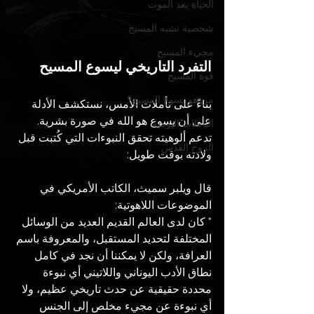
الحياة بعد الموت
شخصية تشبه المسيح
مجيء المسيح
التفرد التاريخي ليسوع المسيح
قوة المسيح
من هو يسوع المسيح؟
بناءً على تأملات الأمس، نستكشف الأدلة 
على أن يسوع هو الله في صورة بشرية. 
التأملات اليومية
تدعم ألوهيته تحقق النبوءات التي كُتبت قبل 
الروح القدس
ولادته بوقت طويل:
قال ويلبر سميث، الكاتب الأمريكي في 
الموضوعات اللاهوتية:
" كان لدى العالم القديم العديد من الوسائل 
المختلفة لتحديد المستقبل، والمعروفة باسم 
العرافة، ولكن لا يمكننا أن نجد في كامل 
نطاق الأدب اليوناني واللاتيني أي نبوءة 
محددة حقيقية عن حدث تاريخي عظيم، ولا 
أي نبوءة عن مجيء مخلص إلى الجنس 