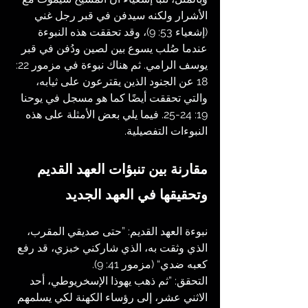
الأشرار ولكنه سيدفن في قبر رجل غني 
(إشعياء 53: 9)، وقد تحققت هذه النبوءة 
عندما صُلب يسوع بين لصين ودُفن في قبر 
يوسف الرامي. ثم هناك نبوءة في مزمور 22: 
18 عن الجنود الذين يقترعون على ثيابه، 
والتي تحققت أيضًا كما هو مسجل في يوحنا 
19: 24-25. فيما يلي بعض الأمثلة على هذه 
النبوءات التفصيلية.
مقارنة بين تنبؤات العهد القديم 
وتحقيقها في العهد الجديد
نبوءة العهد القديم: ”حتى صديقي المقرب، 
الذي وثقت به، الذي شاركني خبزي، قد رفع 
كعبه ضدي“ (مزمور 41: 9).
التحقق: ”ثم ذهب يهوذا الإسخريوطي، أحد 
الاثني عشر، إلى رؤساء الكهنة لكي يسلمهم 